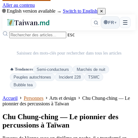
Aller au contenu
🌐 English version available →
Switch to English
✕
Taiwan
.md
☰
🌐
FR
▾
ESC
Saisissez des mots-clés pour rechercher dans tous les articles
🔥 Tendances
Semi-conducteurs
Marchés de nuit
Peuples autochtones
Incident 228
TSMC
Bubble tea
Accueil
Personnes
Arts et design
Chu Chung-ching — Le
pionnier des percussions à Taïwan
Chu Chung-ching — Le pionnier des
percussions à Taïwan