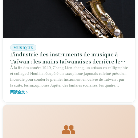
MUSIQUE
L'industrie des instruments de musique à
Taïwan : les mains taïwanaises derrière les
sons du monde
À la fin des années 1940, Chang Lien-chang, un artisan en calligraphie
et collage à Houli, a récupéré un saxophone japonais calciné près d'un
incendie pour souder le premier instrument en cuivre de Taïwan ; par
la suite, les saxophones Jupiter des fanfares scolaires, les quatre
millions de guitares de la zone de Nanzi, et les mécanismes de boîtes à
閱讀全文
musique de Wufeng qui résonnent dans les boutiques de Otaru ont
tous transité par les mains des Taïwanais. Cette mémoire d'une chaîne
d'approvisionnement sonore est plus précieuse à préserver que le
simple récit héroïque des batailles passées.
👥