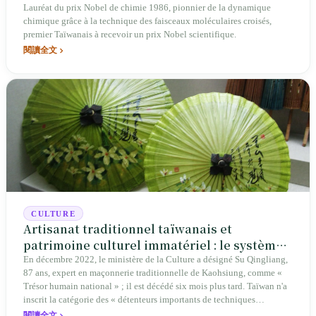
Lauréat du prix Nobel de chimie 1986, pionnier de la dynamique
chimique grâce à la technique des faisceaux moléculaires croisés,
premier Taïwanais à recevoir un prix Nobel scientifique.
閱讀全文
CULTURE
Artisanat traditionnel taïwanais et
patrimoine culturel immatériel : le système
est enfin reconnu, mais les apprentis ont
En décembre 2022, le ministère de la Culture a désigné Su Qingliang,
87 ans, expert en maçonnerie traditionnelle de Kaohsiung, comme «
disparu
Trésor humain national » ; il est décédé six mois plus tard. Taïwan n'a
inscrit la catégorie des « détenteurs importants de techniques
traditionnelles » dans sa loi sur le patrimoine culturel qu'en 2005, soit
閱讀全文