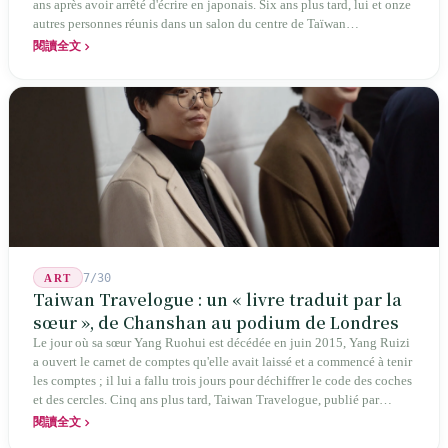
ans après avoir arrêté d'écrire en japonais. Six ans plus tard, lui et onze
autres personnes réunis dans un salon du centre de Taïwan
transformaient cette expérience de mutisme générationnel en une
閱讀全文
société poétique nommée 'Li' (le champignon comestible) — 60 ans de
publication ininterrompue, écrivant la poétique locale des marges
jusqu'aux manuels scolaires du collège.
7/30
ART
Taiwan Travelogue : un « livre traduit par la
sœur », de Chanshan au podium de Londres
Le jour où sa sœur Yang Ruohui est décédée en juin 2015, Yang Ruizi
a ouvert le carnet de comptes qu'elle avait laissé et a commencé à tenir
les comptes ; il lui a fallu trois jours pour déchiffrer le code des coches
et des cercles. Cinq ans plus tard, Taiwan Travelogue, publié par
Chanshan, portait la mention « par Chihako Aoyama, traduit par Yang
閱讀全文
Shuangzi » — le nom du traducteur était celui de la sœur disparue.