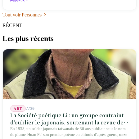
50 ans après le Japon et 43 ans après la Corée. Alors que le système
institutionnel se met enfin en place, le système d'apprentissage s'est
Tout voir Personnes
effondré lors de l'industrialisation des années 1970-80 : parmi les plus
de 600 artisans traditionnels, ceux de moins de 50 ans ne constituent
RÉCENT
qu'une « minorité ». La liste des détenteurs s'allonge, mais le nombre
de maîtres capables d'enseigner diminue.
Les plus récents
7/30
ART
La Société poétique Li : un groupe contraint
d'oublier le japonais, soutenant la revue de
poésie chinoise la plus ancienne de Taïwan
En 1958, un soldat japonais taïwanais de 36 ans publiait sous le nom
de plume 'Huan Fu' son premier poème en chinois d'après-guerre, onze