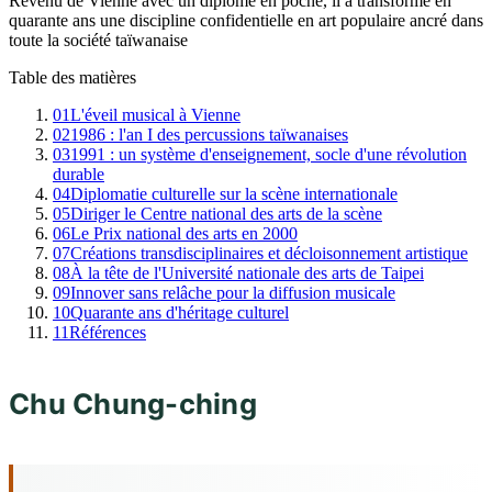
Revenu de Vienne avec un diplôme en poche, il a transformé en
quarante ans une discipline confidentielle en art populaire ancré dans
toute la société taïwanaise
Table des matières
01
L'éveil musical à Vienne
02
1986 : l'an I des percussions taïwanaises
03
1991 : un système d'enseignement, socle d'une révolution
durable
04
Diplomatie culturelle sur la scène internationale
05
Diriger le Centre national des arts de la scène
06
Le Prix national des arts en 2000
07
Créations transdisciplinaires et décloisonnement artistique
08
À la tête de l'Université nationale des arts de Taipei
09
Innover sans relâche pour la diffusion musicale
10
Quarante ans d'héritage culturel
11
Références
Chu Chung-ching