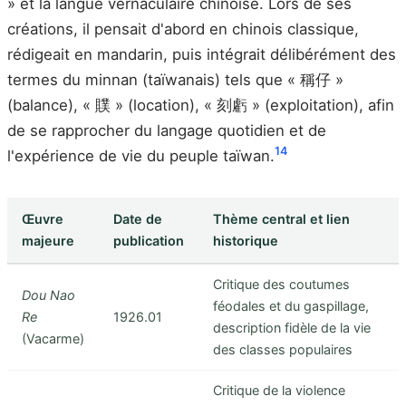
» et la langue vernaculaire chinoise. Lors de ses
créations, il pensait d'abord en chinois classique,
rédigeait en mandarin, puis intégrait délibérément des
termes du minnan (taïwanais) tels que « 稱仔 »
(balance), « 贌 » (location), « 刻虧 » (exploitation), afin
de se rapprocher du langage quotidien et de
14
l'expérience de vie du peuple taïwan.
Œuvre
Date de
Thème central et lien
majeure
publication
historique
Critique des coutumes
Dou Nao
féodales et du gaspillage,
Re
1926.01
description fidèle de la vie
(Vacarme)
des classes populaires
Critique de la violence