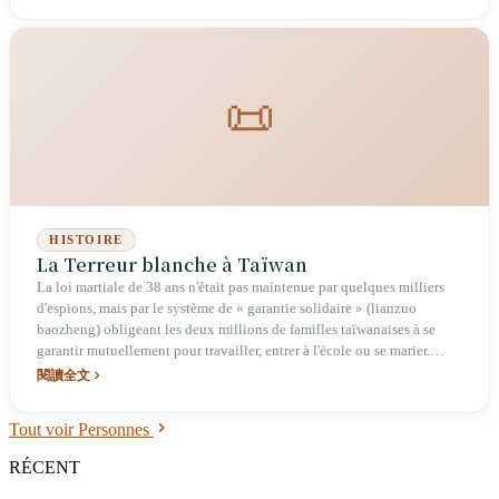
📜
HISTOIRE
La Terreur blanche à Taïwan
La loi martiale de 38 ans n'était pas maintenue par quelques milliers
d'espions, mais par le système de « garantie solidaire » (lianzuo
baozheng) obligeant les deux millions de familles taïwanaises à se
garantir mutuellement pour travailler, entrer à l'école ou se marier.
Chen Zhi-xiong, Shi Shui-huan, Gao Yi-sheng, Bo Yang : quatre noms,
閱讀全文
quatre motifs d'arrestation, une machine commune.
Tout voir Personnes
RÉCENT