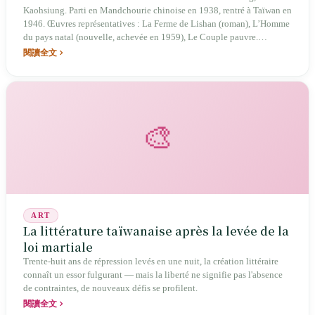
Kaohsiung. Parti en Mandchourie chinoise en 1938, rentré à Taïwan en
1946. Œuvres représentatives : La Ferme de Lishan (roman), L’Homme
du pays natal (nouvelle, achevée en 1959), Le Couple pauvre.
Surnommé « le laboureur des lettres tombé dans une mare de sang », il
閱讀全文
est souvent honoré comme « père de la littérature taïwanaise du terroir
» (titre controversé). Mort d’une hémoptysie le 4 août 1960, à l’âge de
44 ans.
🎨
ART
La littérature taïwanaise après la levée de la
loi martiale
Trente-huit ans de répression levés en une nuit, la création littéraire
connaît un essor fulgurant — mais la liberté ne signifie pas l'absence
de contraintes, de nouveaux défis se profilent.
閱讀全文