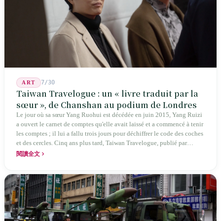
7/30
ART
Taiwan Travelogue : un « livre traduit par la
sœur », de Chanshan au podium de Londres
Le jour où sa sœur Yang Ruohui est décédée en juin 2015, Yang Ruizi
a ouvert le carnet de comptes qu'elle avait laissé et a commencé à tenir
les comptes ; il lui a fallu trois jours pour déchiffrer le code des coches
et des cercles. Cinq ans plus tard, Taiwan Travelogue, publié par
Chanshan, portait la mention « par Chihako Aoyama, traduit par Yang
閱讀全文
Shuangzi » — le nom du traducteur était celui de la sœur disparue.
NBA à New York en 2024, Booker Prize à Londres en 2026 : elle a
traduit un livre inexistant sous le nom de sa sœur.