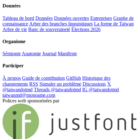
Données
Tableau de bord
Données
Données ouvertes
Entreprises
Graphe de
connaissance
Arbre des branches linguistiques
La forme de Taïwan
Arbre de vie
Banc de souveraineté
Élections 2026
Organisme
Sémionte
Anatomie
Journal
Manifeste
Participer
À propos
Guide de contribution
GitHub
Historique des
changements
RSS
Signaler un problème
Discussions
𝕏
@taiwandotmd
Threads @taiwandotmd
IG @taiwandotmd
taiwanmd@monoame.com
Polices web sponsorisées par