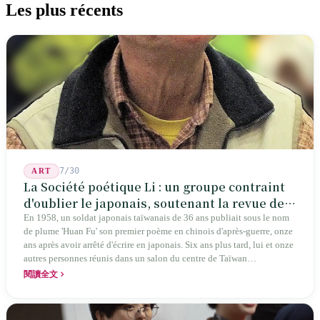
Les plus récents
7/30
ART
La Société poétique Li : un groupe contraint
d'oublier le japonais, soutenant la revue de
poésie chinoise la plus ancienne de Taïwan
En 1958, un soldat japonais taïwanais de 36 ans publiait sous le nom
de plume 'Huan Fu' son premier poème en chinois d'après-guerre, onze
ans après avoir arrêté d'écrire en japonais. Six ans plus tard, lui et onze
autres personnes réunis dans un salon du centre de Taïwan
transformaient cette expérience de mutisme générationnel en une
閱讀全文
société poétique nommée 'Li' (le champignon comestible) — 60 ans de
publication ininterrompue, écrivant la poétique locale des marges
jusqu'aux manuels scolaires du collège.