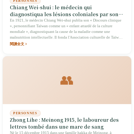
PERSONNES
Chiang Wei-shui : le médecin qui
diagnostiqua les lésions coloniales par son «
Discours clinique »
En 1921, le médecin Chiang Wei-shui publia son « Discours clinique
», personnifiant Taïwan comme un « enfant attardé de la culture
mondiale », diagnostiquant la cause de la maladie comme une
malnutrition intellectuelle. Il fonda l'Association culturelle de Taïwan
et le premier parti politique légal, le Parti populaire de Taïwan.
閱讀全文
Emprisonné plus de dix fois au cours de sa vie, il tissa un réseau
d'éveil entre l'hôpital Da-an et le restaurant Chunfeng Deyi, laissant en
héritage pratique la formule « Les compatriotes doivent s'unir, l'union
est une vraie force ».
👥
PERSONNES
Zhong Lihe : Meinong 1915, le laboureur des
lettres tombé dans une mare de sang
Né le 15 décembre 1915 dans une famille hakka de Meinong, à