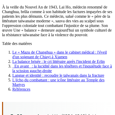
À la veille du Nouvel An de 1943, Lai Ho, médecin renommé de
Changhua, brûla comme à son habitude les factures impayées de ses
patients les plus démunis. Ce médecin, salué comme le « père de la
littérature taïwanaise moderne », sauva des vies au scalpel sous
l'oppression coloniale tout combattant l'injustice de sa plume. Son
œuvre Une « balance » demeure aujourd'hui un symbole culturel de
la résistance taïwanaise face à la violence du pouvoir.
Table des matières
Le « Mazu de Changhua » dans le cabinet médical : l'éveil
d'un soignant de Chiayi à Xiamen
La balance brisée : le cri littéraire après l'incident de Erlin
_En avant_ : la lucidité dans les ténèbres et l'inquiétude face à
la scission gauche-droite
Langue et identité : recoudre le taïwanais dans la fracture
L'écho du combattant : une icône littéraire au Temple des
Martyrs
Références