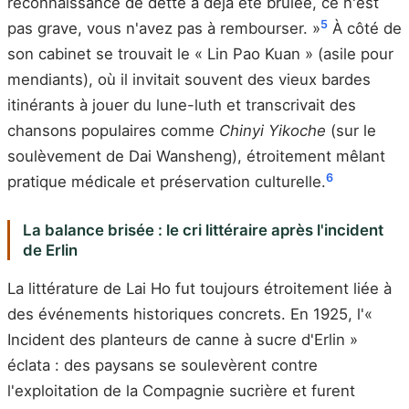
reconnaissance de dette a déjà été brûlée, ce n'est
5
pas grave, vous n'avez pas à rembourser. »
À côté de
son cabinet se trouvait le « Lin Pao Kuan » (asile pour
mendiants), où il invitait souvent des vieux bardes
itinérants à jouer du lune-luth et transcrivait des
chansons populaires comme
Chinyi Yikoche
(sur le
soulèvement de Dai Wansheng), étroitement mêlant
6
pratique médicale et préservation culturelle.
La balance brisée : le cri littéraire après l'incident
de Erlin
La littérature de Lai Ho fut toujours étroitement liée à
des événements historiques concrets. En 1925, l'«
Incident des planteurs de canne à sucre d'Erlin »
éclata : des paysans se soulevèrent contre
l'exploitation de la Compagnie sucrière et furent