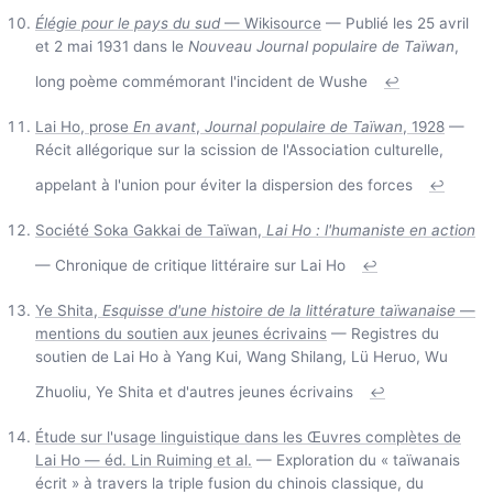
Élégie pour le pays du sud
— Wikisource
— Publié les 25 avril
et 2 mai 1931 dans le
Nouveau Journal populaire de Taïwan
,
long poème commémorant l'incident de Wushe
↩
Lai Ho, prose
En avant
,
Journal populaire de Taïwan
, 1928
—
Récit allégorique sur la scission de l'Association culturelle,
appelant à l'union pour éviter la dispersion des forces
↩
Société Soka Gakkai de Taïwan,
Lai Ho : l'humaniste en action
— Chronique de critique littéraire sur Lai Ho
↩
Ye Shita,
Esquisse d'une histoire de la littérature taïwanaise
—
mentions du soutien aux jeunes écrivains
— Registres du
soutien de Lai Ho à Yang Kui, Wang Shilang, Lü Heruo, Wu
Zhuoliu, Ye Shita et d'autres jeunes écrivains
↩
Étude sur l'usage linguistique dans les Œuvres complètes de
Lai Ho — éd. Lin Ruiming et al.
— Exploration du « taïwanais
écrit » à travers la triple fusion du chinois classique, du