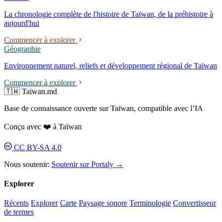
2024, il a remporté consécutivement quatre appels d'offres pour des
La chronologie complète de l'histoire de Taïwan, de la préhistoire à
systèmes d'identité d'entreprises publiques ; le 8 mai 2026, le
aujourd'hui
lancement du nouveau logo de Taipower a déclenché une controverse
de « favoritisme politique ».
Commencer à explorer
Géographie
Environnement naturel, reliefs et développement régional de Taïwan
Commencer à explorer
🇹🇼 Taiwan.md
Base de connaissance ouverte sur Taïwan, compatible avec l’IA
Conçu avec ❤️ à Taïwan
CC BY-SA 4.0
Nous soutenir:
Soutenir sur Portaly →
Explorer
Récents
Explorer
Carte
Paysage sonore
Terminologie
Convertisseur
de termes