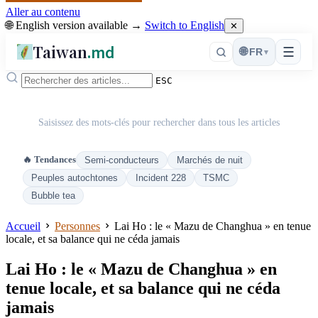
Aller au contenu
🌐 English version available →
Switch to English
✕
Taiwan
.md
☰
🌐
FR
▾
ESC
Saisissez des mots-clés pour rechercher dans tous les articles
🔥 Tendances
Semi-conducteurs
Marchés de nuit
Peuples autochtones
Incident 228
TSMC
Bubble tea
Accueil
Personnes
Lai Ho : le « Mazu de Changhua » en tenue
locale, et sa balance qui ne céda jamais
Lai Ho : le « Mazu de Changhua » en
tenue locale, et sa balance qui ne céda
jamais