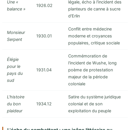
Une «
légale, écho à l'incident des
1926.02
balance »
planteurs de canne à sucre
d'Erlin
Conflit entre médecine
Monsieur
1930.01
moderne et croyances
Serpent
populaires, critique sociale
Commémoration de
Élégie
l'incident de Wushe, long
pour le
1931.04
poème de protestation
pays du
majeur de la période
sud
coloniale
L'histoire
Satire du système juridique
du bon
1934.12
colonial et de son
plaideur
exploitation du peuple
L'écho du combattant : une icône littéraire au