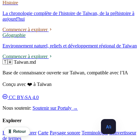
Histoire
La chronologie complète de l'histoire de Taïwan, de la préhistoire à
aujourd'hui
Commencer à explorer
Géographie
Environnement naturel, reliefs et développement régional de Taïwan
Commencer à explorer
🇹🇼 Taiwan.md
Base de connaissance ouverte sur Taïwan, compatible avec l’IA
Conçu avec ❤️ à Taïwan
CC BY-SA 4.0
Nous soutenir:
Soutenir sur Portaly →
Explorer
🧬 Retour
Récents
Explorer
Carte
Paysage sonore
Terminologie
Convertisseur
de termes