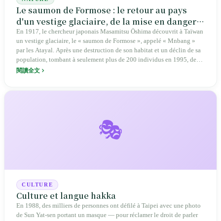
Le saumon de Formose : le retour au pays
d'un vestige glaciaire, de la mise en danger à
la conservation intégrée du bassin versant,
En 1917, le chercheur japonais Masamitsu Ōshima découvrit à Taïwan
un vestige glaciaire, le « saumon de Formose », appelé « Mnbang »
un miracle taïwanais
par les Atayal. Après une destruction de son habitat et un déclin de sa
population, tombant à seulement plus de 200 individus en 1995, des
efforts de démantèlement de barrages, de reproduction artificielle et
閱讀全文
une technique innovante de « transport d'œufs embryonnés hors de
l'eau » ont permis d'atteindre un pic de 18 000 individus en 2023.
Bien que des fluctuations aient été observées ces dernières années, la
population se maintient désormais de manière stable au-dessus de 15
000 individus, faisant de cette espèce un modèle de réussite en matière
🎭
de conservation intégrée du bassin versant à Taïwan.
CULTURE
Culture et langue hakka
En 1988, des milliers de personnes ont défilé à Taipei avec une photo
de Sun Yat-sen portant un masque — pour réclamer le droit de parler