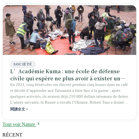
SOCIÉTÉ
L’Académie Kuma : une école de défense
civile qui espère ne plus avoir à exister un
jour
En 2021, cinq bénévoles ont discuté pendant cinq heures dans un café
et décidé d’apprendre aux Taïwanais à faire face à la guerre ; après
quelques activités, ils avaient déjà 210 000 dollars taïwanais de dettes.
L’année suivante, la Russie a envahi l’Ukraine, Robert Tsao a donné
600 millions, et lancé l’objectif de trois millions de « guerriers Ours
閱讀全文
noir » en trois ans. L’école enseigne les garrots, l’évacuation, la
prévention des arnaques, et affirme clairement qu’elle « ne forme
Tout voir Nature
absolument pas de milices » ; plus elle enseigne sérieusement, plus la
Chine l’inscrit sur ses listes indépendantistes et plus, à Taïwan même,
RÉCENT
elle devient un ballon politique. Une école née de la guerre, mais qui