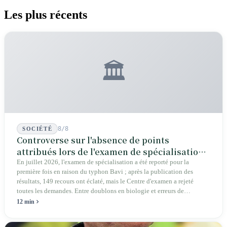
espère qu’un jour son savoir ne servira jamais.
Les plus récents
🏛️
8/8
SOCIÉTÉ
Controverse sur l'absence de points
attribués lors de l'examen de spécialisation
2026 : une crise structurelle de l'intégrité
En juillet 2026, l'examen de spécialisation a été reporté pour la
première fois en raison du typhon Bavi ; après la publication des
éducative
résultats, 149 recours ont éclaté, mais le Centre d'examen a rejeté
toutes les demandes. Entre doublons en biologie et erreurs de
graphiques en géographie, les autorités affirment que cela « n'affecte
12 min
pas la réponse ». Députés, parents et pétitionnaires exigent des preuves
vérifiables plutôt que de simples conclusions.