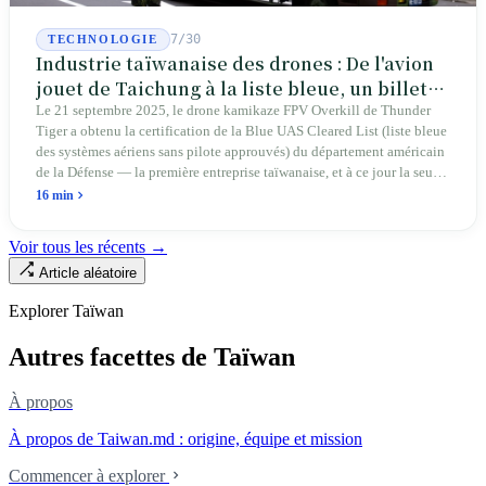
7/30
TECHNOLOGIE
Industrie taïwanaise des drones : De l'avion
jouet de Taichung à la liste bleue, un billet
d'entrée pour Thunder Tiger
Le 21 septembre 2025, le drone kamikaze FPV Overkill de Thunder
Tiger a obtenu la certification de la Blue UAS Cleared List (liste bleue
des systèmes aériens sans pilote approuvés) du département américain
de la Défense — la première entreprise taïwanaise, et à ce jour la seule.
Sur les 39 plateformes de drones finis et les 165 composants de cette
16 min
liste, Taïwan n'occupe qu'une seule place. En avril 2026, quatre
sénateurs américains bipartites ont proposé le Blue Skies for Taiwan
Voir tous les récents →
Act pour établir un passage prioritaire pour les fabricants taïwanais ; la
Article aléatoire
simple existence de ce projet de loi révèle une réalité : Taïwan avance
trop lentement, au point que les États-Unis doivent légiférer pour
Explorer Taïwan
abaisser les barrières. Une entreprise qui fabrique des avions
télécommandés depuis 46 ans à Taichung prévoit de construire sa
Autres facettes de Taïwan
deuxième usine dans l'Ohio.
À propos
À propos de Taiwan.md : origine, équipe et mission
Commencer à explorer