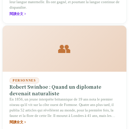
leur langue maternelle. Ils ont gagné, et pourtant la langue continue de
disparaître.
閱讀全文
👥
PERSONNES
Robert Swinhoe : Quand un diplomate
devenait naturaliste
En 1856, un jeune interprète britannique de 19 ans nota le premier
oiseau qu'il vit sur la côte ouest de Formose. Quatre ans plus tard, il
publia 52 articles qui révélèrent au monde, pour la première fois, la
faune et la flore de cette île. Il mourut à Londres à 41 ans, mais les
espèces qu'il nomma vivent encore aujourd'hui dans les forêts de
閱讀全文
Taïwan.