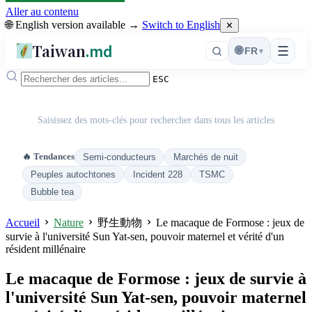
Aller au contenu
🌐 English version available →
Switch to English
✕
Taiwan
.md
☰
🌐
FR
▾
ESC
Saisissez des mots-clés pour rechercher dans tous les articles
🔥 Tendances
Semi-conducteurs
Marchés de nuit
Peuples autochtones
Incident 228
TSMC
Bubble tea
Accueil
Nature
野生動物
Le macaque de Formose : jeux de
survie à l'université Sun Yat-sen, pouvoir maternel et vérité d'un
résident millénaire
Le macaque de Formose : jeux de survie à
l'université Sun Yat-sen, pouvoir maternel