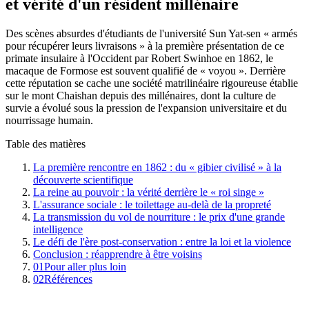
et vérité d'un résident millénaire
Des scènes absurdes d'étudiants de l'université Sun Yat-sen « armés
pour récupérer leurs livraisons » à la première présentation de ce
primate insulaire à l'Occident par Robert Swinhoe en 1862, le
macaque de Formose est souvent qualifié de « voyou ». Derrière
cette réputation se cache une société matrilinéaire rigoureuse établie
sur le mont Chaishan depuis des millénaires, dont la culture de
survie a évolué sous la pression de l'expansion universitaire et du
nourrissage humain.
Table des matières
La première rencontre en 1862 : du « gibier civilisé » à la
découverte scientifique
La reine au pouvoir : la vérité derrière le « roi singe »
L'assurance sociale : le toilettage au-delà de la propreté
La transmission du vol de nourriture : le prix d'une grande
intelligence
Le défi de l'ère post-conservation : entre la loi et la violence
Conclusion : réapprendre à être voisins
01
Pour aller plus loin
02
Références