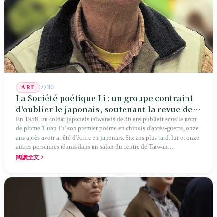
7/30
ART
La Société poétique Li : un groupe contraint
d'oublier le japonais, soutenant la revue de
poésie chinoise la plus ancienne de Taïwan
En 1958, un soldat japonais taïwanais de 36 ans publiait sous le nom
de plume 'Huan Fu' son premier poème en chinois d'après-guerre, onze
ans après avoir arrêté d'écrire en japonais. Six ans plus tard, lui et onze
autres personnes réunis dans un salon du centre de Taïwan
transformaient cette expérience de mutisme générationnel en une
閱讀全文
société poétique nommée 'Li' (le champignon comestible) — 60 ans de
publication ininterrompue, écrivant la poétique locale des marges
jusqu'aux manuels scolaires du collège.