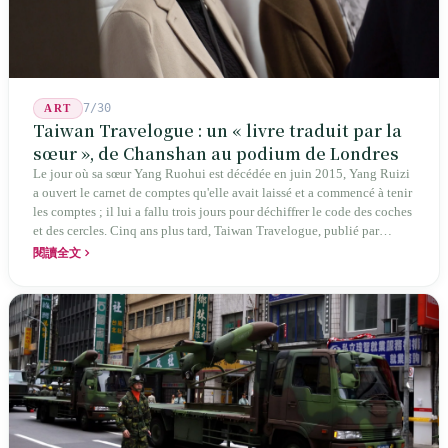
7/30
ART
Taiwan Travelogue : un « livre traduit par la
sœur », de Chanshan au podium de Londres
Le jour où sa sœur Yang Ruohui est décédée en juin 2015, Yang Ruizi
a ouvert le carnet de comptes qu'elle avait laissé et a commencé à tenir
les comptes ; il lui a fallu trois jours pour déchiffrer le code des coches
et des cercles. Cinq ans plus tard, Taiwan Travelogue, publié par
Chanshan, portait la mention « par Chihako Aoyama, traduit par Yang
閱讀全文
Shuangzi » — le nom du traducteur était celui de la sœur disparue.
NBA à New York en 2024, Booker Prize à Londres en 2026 : elle a
traduit un livre inexistant sous le nom de sa sœur.