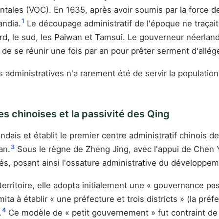
ales (VOC). En 1635, après avoir soumis par la force des
1
andia.
Le découpage administratif de l'époque ne traçait 
rd, le sud, les Paiwan et Tamsui. Le gouverneur néerland
t de se réunir une fois par an pour prêter serment d'allé
 administratives n'a rarement été de servir la population
 chinoises et la passivité des Qing
is et établit le premier centre administratif chinois de 
3
an.
Sous le règne de Zheng Jing, avec l'appui de Chen Y
tés, posant ainsi l'ossature administrative du développe
erritoire, elle adopta initialement une « gouvernance pas
ita à établir « une préfecture et trois districts » (la pré
4
.
Ce modèle de « petit gouvernement » fut contraint de