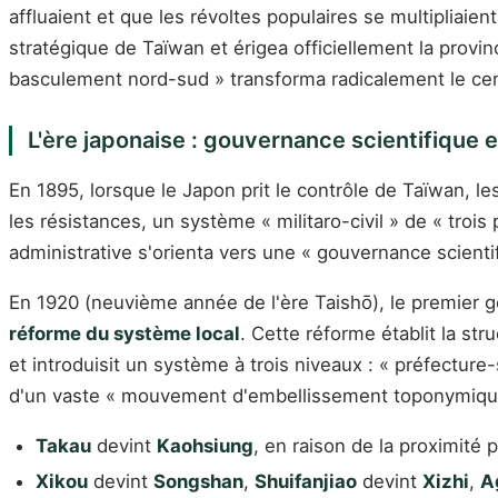
affluaient et que les révoltes populaires se multipliaie
stratégique de Taïwan et érigea officiellement la provin
basculement nord-sud » transforma radicalement le cen
L'ère japonaise : gouvernance scientifique
En 1895, lorsque le Japon prit le contrôle de Taïwan, l
les résistances, un système « militaro-civil » de « trois
administrative s'orienta vers une « gouvernance scienti
En 1920 (neuvième année de l'ère Taishō), le premier gou
réforme du système local
. Cette réforme établit la st
et introduisit un système à trois niveaux : « préfecture
d'un vaste « mouvement d'embellissement toponymique
Takau
devint
Kaohsiung
, en raison de la proximité
Xikou
devint
Songshan
,
Shuifanjiao
devint
Xizhi
,
A