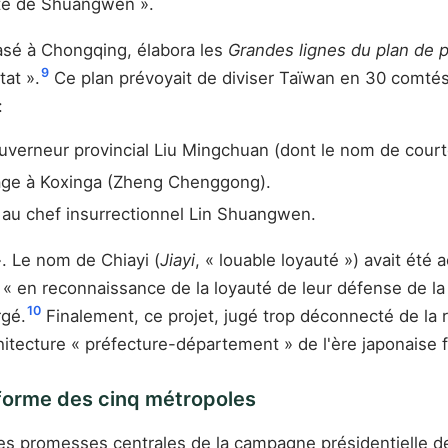
lité de Shuangwen ».
asé à Chongqing, élabora les
Grandes lignes du plan de 
9
tat ».
Ce plan prévoyait de diviser Taïwan en 30 comtés 
:
erneur provincial Liu Mingchuan (dont le nom de courto
age à Koxinga (Zheng Chenggong).
au chef insurrectionnel Lin Shuangwen.
». Le nom de Chiayi (
Jiayi
, « louable loyauté ») avait été
« en reconnaissance de la loyauté de leur défense de la 
10
rgé.
Finalement, ce projet, jugé trop déconnecté de la 
rchitecture « préfecture-département » de l'ère japonaise
éforme des cinq métropoles
 des promesses centrales de la campagne présidentielle 