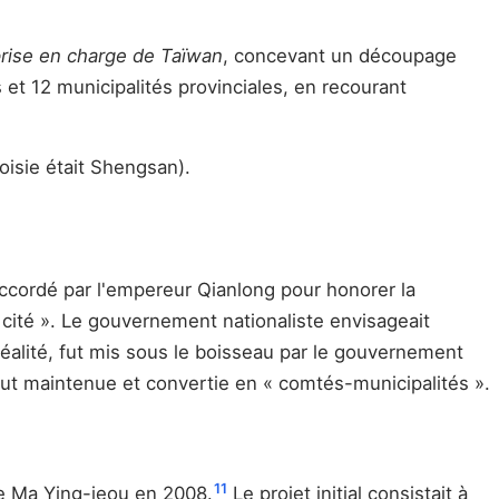
prise en charge de Taïwan
, concevant un découpage
et 12 municipalités provinciales, en recourant
isie était Shengsan).
 accordé par l'empereur Qianlong pour honorer la
cité ». Le gouvernement nationaliste envisageait
réalité, fut mis sous le boisseau par le gouvernement
 fut maintenue et convertie en « comtés-municipalités ».
11
de Ma Ying-jeou en 2008.
Le projet initial consistait à