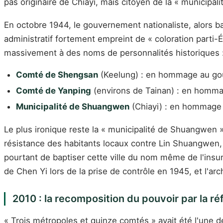
pas originaire de Chiayi, mais citoyen de la « municipa
En octobre 1944, le gouvernement nationaliste, alors b
administratif fortement empreint de « coloration parti-É
massivement à des noms de personnalités historiques 
Comté de Shengsan
(Keelung) : en hommage au gouv
Comté de Yanping
(environs de Tainan) : en homm
Municipalité de Shuangwen
(Chiayi) : en hommage 
Le plus ironique reste la « municipalité de Shuangwen 
résistance des habitants locaux contre Lin Shuangwen, 
pourtant de baptiser cette ville du nom même de l'insu
de Chen Yi lors de la prise de contrôle en 1945, et l'a
2010 : la recomposition du pouvoir par la r
« Trois métropoles et quinze comtés » avait été l'une