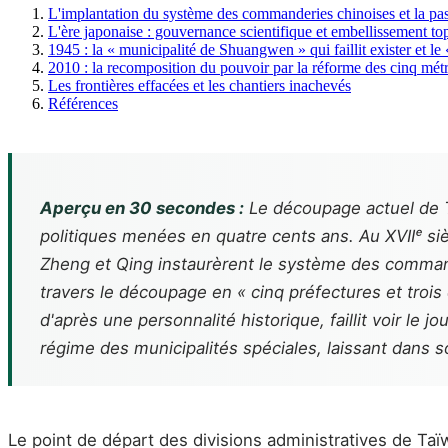
L'implantation du système des commanderies chinoises et la pas
L'ère japonaise : gouvernance scientifique et embellissement 
1945 : la « municipalité de Shuangwen » qui faillit exister et l
2010 : la recomposition du pouvoir par la réforme des cinq mét
Les frontières effacées et les chantiers inachevés
Références
Aperçu en 30 secondes :
Le découpage actuel de Ta
politiques menées en quatre cents ans. Au XVIIᵉ sièc
Zheng et Qing instaurèrent le système des commande
travers le découpage en « cinq préfectures et tr
d'après une personnalité historique, faillit voir le 
régime des municipalités spéciales, laissant dans s
Le point de départ des divisions administratives de Ta