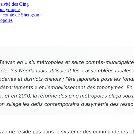
sivité des Qing
toponymique
e « comté de Shengsan »
ropoles
ïwan en « six métropoles et seize comtés-municipalités 
le, les Néerlandais utilisaient les « assemblées locales »
ries et districts chinois ; l'ère japonaise posa les fon
ois départements » et l'embellissement des toponymes. 
jour, et en 2010, la réforme des cinq métropoles plaça soi
on sillage les défis contemporains d'asymétrie des resso
ïwan ne réside pas dans le système des commanderies et 