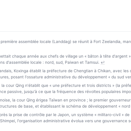
première assemblée locale (Landdag) se réunit à Fort Zeelandia, mar
tait chaque année aux chefs de village un « bâton à tête d'argent » s
ions d'assemblée locale : nord, sud, Paiwan et Tamsui.
↩
ndais, Koxinga établit la préfecture de Chengtian à Chikan, avec les
ctures, posant l'ossature administrative du développement « du sud ver
la cour Qing n'établit que « une préfecture et trois districts » (la p
nce passive, jusqu'à ce que la fréquence des révoltes populaires impo
oise, la cour Qing érigea Taïwan en province ; le premier gouverneur 
rastructures de base, et établissant le schéma de développement « nord 
ès la prise de contrôle par le Japon, un système « militaro-civil » de
tō Shimpei, l'organisation administrative évolua vers une gouvernance s