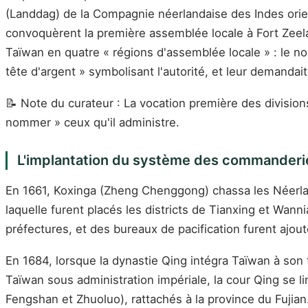
(Landdag) de la Compagnie néerlandaise des Indes orient
convoquèrent la première assemblée locale à Fort Zeel
Taïwan en quatre « régions d'assemblée locale » : le no
tête d'argent » symbolisant l'autorité, et leur demandai
📝 Note du curateur : La vocation première des divisions
nommer » ceux qu'il administre.
L'implantation du système des commanderies
En 1661, Koxinga (Zheng Chenggong) chassa les Néerlanda
laquelle furent placés les districts de Tianxing et Wanni
préfectures, et des bureaux de pacification furent ajou
En 1684, lorsque la dynastie Qing intégra Taïwan à son t
Taïwan sous administration impériale, la cour Qing se lim
Fengshan et Zhuoluo), rattachés à la province du Fujian