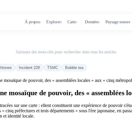
À propos
Explorer
Carte
Données
Paysage sonore
▾
▾
▾
▾
Saisissez des mots-clés pour rechercher dans tous les articles
chtones
Incident 228
TSMC
Bubble tea
ne mosaïque de pouvoir, des « assemblées locales » aux « cinq métropol
une mosaïque de pouvoir, des « assemblées lo
racées sur une carte : ellent constituent une expérience de pouvoir s'éta
inq préfectures et trois départements » sous l'ère japonaise, en passa
 et identité locale.