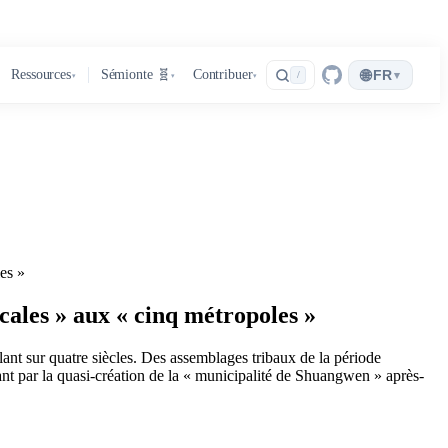
🌐
Ressources
Sémionte 🧬
Contribuer
FR
▾
/
▾
▾
▾
es »
cales » aux « cinq métropoles »
lant sur quatre siècles. Des assemblages tribaux de la période
nt par la quasi-création de la « municipalité de Shuangwen » après-