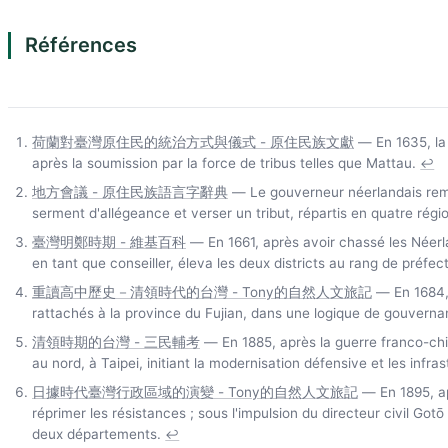
Références
荷蘭對臺灣原住民的統治方式與儀式 - 原住民族文獻
— En 1635, la 
après la soumission par la force de tribus telles que Mattau.
↩
地方會議 - 原住民族語言字辭典
— Le gouverneur néerlandais remet
serment d'allégeance et verser un tribut, répartis en quatre rég
臺灣明鄭時期 - 維基百科
— En 1661, après avoir chassé les Néerla
en tant que conseiller, éleva les deux districts au rang de préfe
重讀高中歷史－清領時代的台灣 - Tony的自然人文旅記
— En 1684, 
rattachés à la province du Fujian, dans une logique de gouverna
清領時期的台灣 - 三民輔考
— En 1885, après la guerre franco-chin
au nord, à Taipei, initiant la modernisation défensive et les inf
日據時代臺灣行政區域的演變 - Tony的自然人文旅記
— En 1895, apr
réprimer les résistances ; sous l'impulsion du directeur civil Go
deux départements.
↩