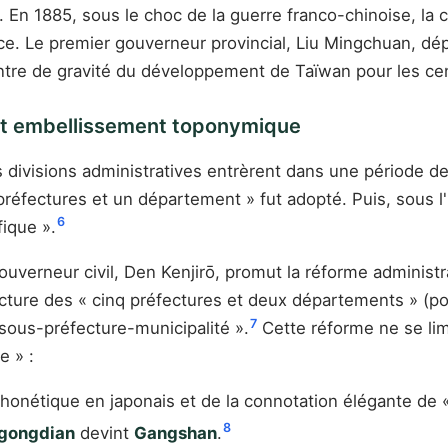
nt. En 1885, sous le choc de la guerre franco-chinoise, la
ce. Le premier gouverneur provincial, Liu Mingchuan, dépl
tre de gravité du développement de Taïwan pour les cen
 et embellissement toponymique
es divisions administratives entrèrent dans une période 
 préfectures et un département » fut adopté. Puis, sous l'
6
fique ».
verneur civil, Den Kenjirō, promut la réforme administrat
ructure des « cinq préfectures et deux départements » (p
7
-sous-préfecture-municipalité ».
Cette réforme ne se lim
 » :
 phonétique en japonais et de la connotation élégante de 
8
gongdian
devint
Gangshan
.