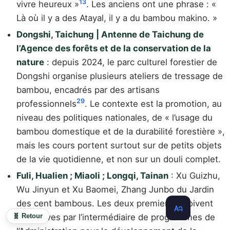
13
vivre heureux »
. Les anciens ont une phrase : «
Là où il y a des Atayal, il y a du bambou makino. »
Dongshi, Taichung | Antenne de Taichung de
l’Agence des forêts et de la conservation de la
nature
: depuis 2024, le parc culturel forestier de
Dongshi organise plusieurs ateliers de tressage de
bambou, encadrés par des artisans
29
professionnels
. Le contexte est la promotion, au
niveau des politiques nationales, de « l’usage du
bambou domestique et de la durabilité forestière »,
mais les cours portent surtout sur de petits objets
de la vie quotidienne, et non sur un douli complet.
Fuli, Hualien ; Miaoli ; Longqi, Tainan
: Xu Guizhu,
Wu Jinyun et Xu Baomei, Zhang Junbo du Jardin
des cent bambous. Les deux premiers reçoivent
des élèves par l’intermédiaire de programmes de
🧬 Retour