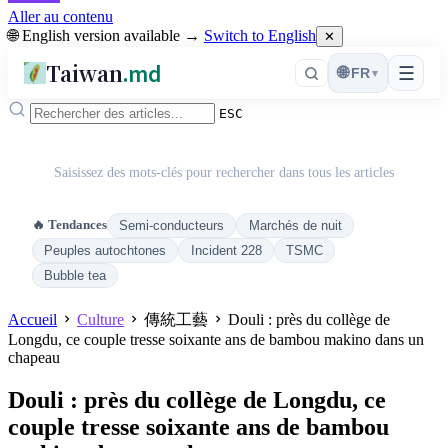
Aller au contenu
🌐 English version available →
Switch to English
✕
Taiwan
.md
☰
🌐
FR
▾
ESC
Saisissez des mots-clés pour rechercher dans tous les articles
🔥 Tendances
Semi-conducteurs
Marchés de nuit
Peuples autochtones
Incident 228
TSMC
Bubble tea
Accueil
Culture
傳統工藝
Douli : près du collège de
Longdu, ce couple tresse soixante ans de bambou makino dans un
chapeau
Douli : près du collège de Longdu, ce
couple tresse soixante ans de bambou