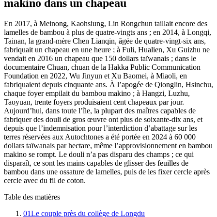
makino dans un chapeau
En 2017, à Meinong, Kaohsiung, Lin Rongchun taillait encore des
lamelles de bambou à plus de quatre-vingts ans ; en 2014, à Longqi,
Tainan, la grand-mère Chen Lianqin, âgée de quatre-vingt-six ans,
fabriquait un chapeau en une heure ; à Fuli, Hualien, Xu Guizhu ne
vendait en 2016 un chapeau que 150 dollars taïwanais ; dans le
documentaire Chuan, chuan de la Hakka Public Communication
Foundation en 2022, Wu Jinyun et Xu Baomei, à Miaoli, en
fabriquaient depuis cinquante ans. À l’apogée de Qionglin, Hsinchu,
chaque foyer empilait du bambou makino ; à Hangzi, Luzhu,
Taoyuan, trente foyers produisaient cent chapeaux par jour.
Aujourd’hui, dans toute l’île, la plupart des maîtres capables de
fabriquer des douli de gros œuvre ont plus de soixante-dix ans, et
depuis que l’indemnisation pour l’interdiction d’abattage sur les
terres réservées aux Autochtones a été portée en 2024 à 60 000
dollars taïwanais par hectare, même l’approvisionnement en bambou
makino se rompt. Le douli n’a pas disparu des champs ; ce qui
disparaît, ce sont les mains capables de glisser des feuilles de
bambou dans une ossature de lamelles, puis de les fixer cercle après
cercle avec du fil de coton.
Table des matières
01
Le couple près du collège de Longdu