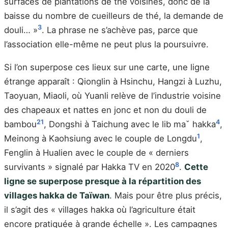
surfaces de plantations de thé voisines, donc de la
baisse du nombre de cueilleurs de thé, la demande de
3
douli… »
. La phrase ne s’achève pas, parce que
l’association elle-même ne peut plus la poursuivre.
Si l’on superpose ces lieux sur une carte, une ligne
étrange apparaît : Qionglin à Hsinchu, Hangzi à Luzhu,
Taoyuan, Miaoli, où Yuanli relève de l’industrie voisine
des chapeaux et nattes en jonc et non du douli de
21
4
bambou
, Dongshi à Taichung avec le lib maˇ hakka
,
1
Meinong à Kaohsiung avec le couple de Longdu
,
Fenglin à Hualien avec le couple de « derniers
8
survivants » signalé par Hakka TV en 2020
.
Cette
ligne se superpose presque à la répartition des
villages hakka de Taïwan
. Mais pour être plus précis,
il s’agit des « villages hakka où l’agriculture était
encore pratiquée à grande échelle ». Les campagnes