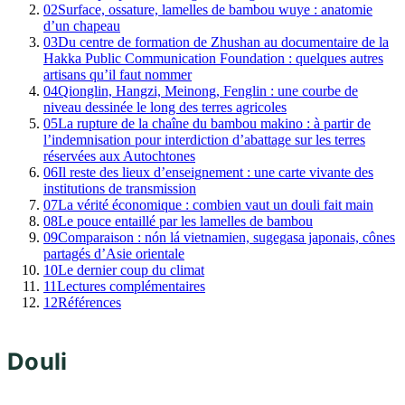
02
Surface, ossature, lamelles de bambou wuye : anatomie
d’un chapeau
03
Du centre de formation de Zhushan au documentaire de la
Hakka Public Communication Foundation : quelques autres
artisans qu’il faut nommer
04
Qionglin, Hangzi, Meinong, Fenglin : une courbe de
niveau dessinée le long des terres agricoles
05
La rupture de la chaîne du bambou makino : à partir de
l’indemnisation pour interdiction d’abattage sur les terres
réservées aux Autochtones
06
Il reste des lieux d’enseignement : une carte vivante des
institutions de transmission
07
La vérité économique : combien vaut un douli fait main
08
Le pouce entaillé par les lamelles de bambou
09
Comparaison : nón lá vietnamien, sugegasa japonais, cônes
partagés d’Asie orientale
10
Le dernier coup du climat
11
Lectures complémentaires
12
Références
Douli