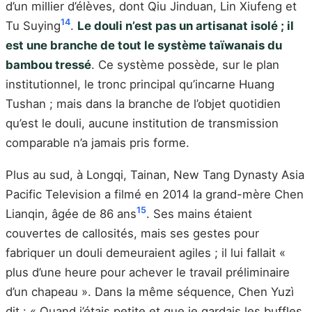
d’un millier d’élèves, dont Qiu Jinduan, Lin Xiufeng et
14
Tu Suying
.
Le douli n’est pas un artisanat isolé ; il
est une branche de tout le système taïwanais du
bambou tressé
. Ce système possède, sur le plan
institutionnel, le tronc principal qu’incarne Huang
Tushan ; mais dans la branche de l’objet quotidien
qu’est le douli, aucune institution de transmission
comparable n’a jamais pris forme.
Plus au sud, à Longqi, Tainan, New Tang Dynasty Asia
Pacific Television a filmé en 2014 la grand-mère Chen
15
Lianqin, âgée de 86 ans
. Ses mains étaient
couvertes de callosités, mais ses gestes pour
fabriquer un douli demeuraient agiles ; il lui fallait «
plus d’une heure pour achever le travail préliminaire
d’un chapeau ». Dans la même séquence, Chen Yuzì
dit : « Quand j’étais petite et que je gardais les buffles,