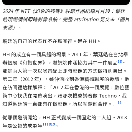
2024 年 NTT《幻象的殘響》駐館作品紀錄片片段：葉廷
皓現場調試即時影像系統。完整 attribution 見文末「圖片
來源」。
葉廷皓自己的代表作不在舞團裡。是在 HH。
HH 的成立有一個具體的場景。2011 年，葉廷皓在台北舉
18
辦個展《和諧世界》，邀請姚仲涵協力其中一件展品
。
那是兩人第一次以噪音配上即時影像的方式做特別演出。
第二年（2012 年），姚仲涵收到香港藝術聯展的邀請，他
在訪問裡這樣解釋：「2012 年在香港的一個展覽，數位藝
術中心找我在開幕演出，藉那次機會試著做 Techno，我
11
知道葉廷皓一直都有在做影像，所以就邀他合作。」
從那個邀請開始，HH 正式變成一個固定的二人組。2013
11
18
19
年是公認的成軍年
。