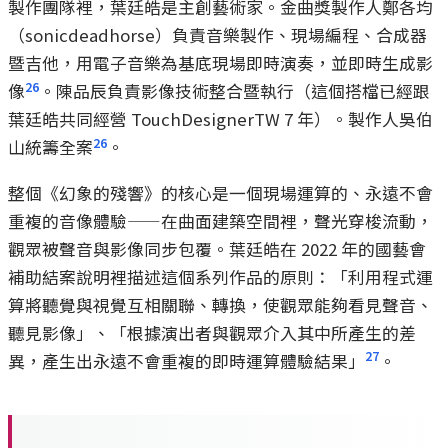
製作團隊裡，葉廷皓是主創藝術家。金曲獎製作人鄭各均
（sonicdeadhorse）負責音樂製作、現場編程、合成器
暨吉他，用電子音樂為基底現場即時演奏，並即時生成影
26
像
。陳品辰負責影像技術整合暨執行（這個搭檔已經跟
葉廷皓共同經營 TouchDesignerTW 7 年）。製作人吳伯
26
山統籌全案
。
整個《幻象的殘響》的核心是一個現場運算的、永遠不會
重複的音像體驗——在曲面建築空間裡，聲光穿梭流動，
觀眾被聲音與影像同步包覆。葉廷皓在 2022 年的國藝會
補助結案說明裡描述這個系列作品的原則：「利用程式運
算將聽覺與視覺互相關聯、轉換，使觀眾能夠看見聲音、
聽見影像」、「根據演出者與觀眾介入其中所產生的差
27
異，產生出永遠不會重複的即時運算體驗結果」
。