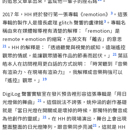
的追思文章拿出來，當成他一輩子的座右銘
。
3
2017 年，HH 終於發行第一張專輯《remotion》
。這張
3
專輯的製作人是擅長處理 glitch 聲響的盧律銘
。專輯名
稱由來在媒體報導裡有清楚的解釋：「remotion」是
remote + emotion 的縮寫，古英文有「離去」的意思
21
。HH 的解釋是：「透過聽覺與視覺的感知，遠端遙控
21
觀眾的情感，能讓觀眾隨著作品的節奏而起伏。」
葉廷
皓本人在訪問裡用更白話的方式說明：「時常聽到『音樂
有渲染力、在現場有渲染力』，我解釋成音樂夠強可以
19
『遙控』觀眾。」
DigiLog 聲響實驗室在發片預告裡形容這張專輯是「用日
21
光燈做的舞曲」
。這個說法不誇張，姚仲涵的創作基礎
就是「當日光燈在開關或是壞掉的時候，那獨特的聲音成
21
為他創作的靈感」
。在 HH 的現場演出，舞台上會出現
21
整面整面的日光燈陣列，跟音樂同步亮滅
，這就是 HH