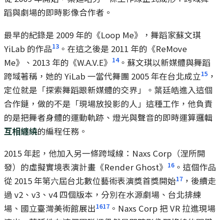
蹈與劇場的即時影像合作者。
最早的紀錄是 2009 年的《Loop Me》，舞蹈家蘇文琪
13
YiLab 的作品
。在這之後是 2011 年的《ReMove
14
Me》、2013 年的《W.A.V.E》
。蘇文琪以新媒體與舞蹈
15
跨域著稱，她的 YiLab 一當代舞團 2005 年在台北成立
，
定位就是「探索舞蹈跟新媒體的交界」。葉廷皓進入這個
合作鏈，做的不是「現場放投影的人」這種工作，他負責
的是把舞者身體的運動軌跡、燈光與聲音的即時運算邏輯
互相纏繞
的編程任務。
2015 年起，他加入另一條跨域線：Naxs Corp（涅所開
16
發）的虛擬實境表演計畫《Render Ghost》
。這個作品
17
從 2015 年第六屆台北數位藝術表演獎首獎開始
，後續走
過 v2、v3、v4 四個版本，分別在水源劇場、台北排練
16
17
場、國立臺灣美術館展出
。Naxs Corp 把 VR 拉進現場