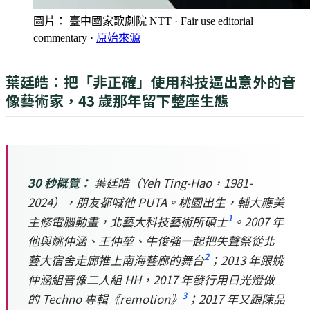
圖片： 臺中國家歌劇院 NTT
· Fair use editorial
commentary
·
原始來源
葉廷皓：把「非正確」使用科技逼出意外的音
像藝術家，43 歲那年留下整座生態
30 秒概覽：
葉廷皓（Yeh Ting-Hao，1981-
2024），朋友都喊他 PUTA。桃園出生，輔大應美
1
主修電腦動畫，北藝大科技藝術所碩士
。2007 年
他與姚仲涵、王仲堃、牛俊強一起把失聲祭從北
2
藝大宿舍走廊推上南海藝廊的舞台
；2013 年跟姚
仲涵組音像二人組 HH，2017 年發行用日光燈做
3
的 Techno 專輯《remotion》
；2017 年又跟陳品