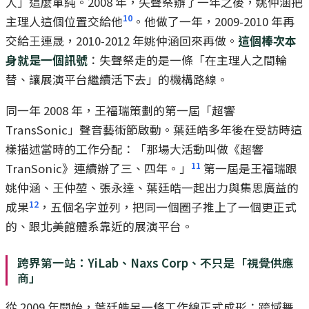
人」這麼單純。2008 年，失聲祭辦了一年之後，姚仲涵把
10
主理人這個位置交給他
。他做了一年，2009-2010 年再
交給王連晟，2010-2012 年姚仲涵回來再做。
這個棒次本
身就是一個訊號
：失聲祭走的是一條「在主理人之間輪
替、讓展演平台繼續活下去」的機構路線。
同一年 2008 年，王福瑞策劃的第一屆「超響
TransSonic」聲音藝術節啟動。葉廷皓多年後在受訪時這
樣描述當時的工作分配：「那場大活動叫做《超響
11
TranSonic》連續辦了三、四年。」
第一屆是王福瑞跟
姚仲涵、王仲堃、張永達、葉廷皓一起出力與集思廣益的
12
成果
，五個名字並列，把同一個圈子推上了一個更正式
的、跟北美館體系靠近的展演平台。
跨界第一站：YiLab、Naxs Corp、不只是「視覺供應
商」
從 2009 年開始，葉廷皓另一條工作線正式成形：跨域舞