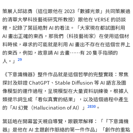
策展人邱誌勇（這位跟他在 2023「數據光景」共同策展過
的清華大學科技藝術研究所教授）跟他在 VERSE 的訪談
裡，記錄了葉廷皓對 AI 的看法。「大家現在都試圖利用
AI 畫出正確的東西，那我們（科技藝術家）在使用這個材
料時候，尋求的可能就是利用 AI 畫出不存在在這個世界上
的東西，例如，故意請 AI 去畫⋯⋯有 20 隻手指頭的
29
人。」
《下意識機器》整件作品就是這個哲學的完整實踐：聚焦
探討及辯證 ChatGPT、Stable Diffusion 等 AI 語言及圖
像模型的運作過程，呈現模型在大量資料訓練後，根據人
類提示詞生成「看似真實的結果」，以及這個過程中產生
28
30
的「AI 幻覺（Hallucination of AI）」
。
葉廷皓在開幕當天親自導覽，跟觀眾解釋：「『下意識機
器』是他在 AI 主題創作脈絡的第一件作品」「創作的重點