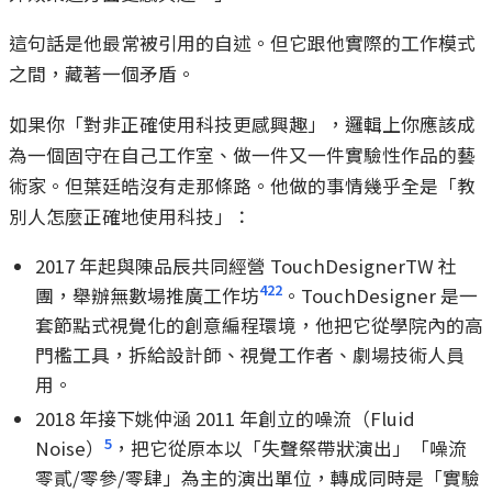
這句話是他最常被引用的自述。但它跟他實際的工作模式
之間，藏著一個矛盾。
如果你「對非正確使用科技更感興趣」，邏輯上你應該成
為一個固守在自己工作室、做一件又一件實驗性作品的藝
術家。但葉廷皓沒有走那條路。他做的事情幾乎全是「教
別人怎麼正確地使用科技」：
2017 年起與陳品辰共同經營 TouchDesignerTW 社
4
22
團，舉辦無數場推廣工作坊
。TouchDesigner 是一
套節點式視覺化的創意編程環境，他把它從學院內的高
門檻工具，拆給設計師、視覺工作者、劇場技術人員
用。
2018 年接下姚仲涵 2011 年創立的噪流（Fluid
5
Noise）
，把它從原本以「失聲祭帶狀演出」「噪流
零貳/零參/零肆」為主的演出單位，轉成同時是「實驗