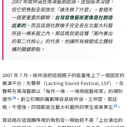
2007 年姚仲涵在南海藝廊起頭。這個版本沒錯，
但它把焦點全部放在「誰先做了什麼」，會錯失
一個更重要的觀察：
台灣音像藝術更像是社群造
出來的
，而且這個社群幾乎完全長在北藝大科藝
所這一棟系館之內。葉廷皓就是這種「圈內養出
的第二代核心」的代表，他讓所有線變成立體結
構的關鍵節點。
2007 年 7 月，姚仲涵把這個圈子的能量推上了一個固定的
展演平台：失聲祭（Lacking Sound Festival, LSF）。失
聲祭在南海藝廊以「每月一場、一場兩組藝術家」的規則
2
9
運作
。創立初期的籌劃陣容是姚仲涵、王仲堃、葉廷
2
9
皓、牛俊強，四個都是北藝大科藝所的學生或畢業生
。
葉廷皓在這個團隊裡的角色從一開始就不是「上台演出的