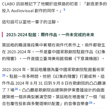
CLABO 訪談裡記下了他關於這條路的初衷：「創造更多的
5
投入 Audiovisual 創作的同伴。」
這句話可以當他一輩子的注腳。
2023-2024 駐館：兩件作品，一件未完成的未來
葉廷皓的職涯後段集中累積在兩件代表作上，兩件都發生
在 2023-2024 年。一件是臺中國家歌劇院駐館作品《幻象
的殘響》，一件是國立臺灣美術館個展《下意識機器》。
2023-2024 年，葉廷皓獲選為臺中國家歌劇院駐館藝術家
25
。駐館一年多時間，他把《幻象的殘響》打磨成熟。這
件作品 2024 年 8 月 31 日到 9 月 8 日在歌劇院的凸凸廳演
26
了 7 場
。凸凸廳是歌劇院由建築師伊東豊雄設計的曲面
建築裡一個非典型展演空間，葉廷皓在裡面做了一個「結
26
合包覆性投影與多聲道喇叭配置」的音像音樂會
。