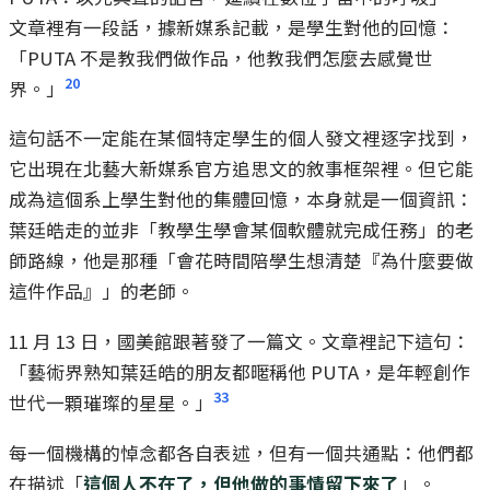
文章裡有一段話，據新媒系記載，是學生對他的回憶：
「PUTA 不是教我們做作品，他教我們怎麼去感覺世
20
界。」
這句話不一定能在某個特定學生的個人發文裡逐字找到，
它出現在北藝大新媒系官方追思文的敘事框架裡。但它能
成為這個系上學生對他的集體回憶，本身就是一個資訊：
葉廷皓走的並非「教學生學會某個軟體就完成任務」的老
師路線，他是那種「會花時間陪學生想清楚『為什麼要做
這件作品』」的老師。
11 月 13 日，國美館跟著發了一篇文。文章裡記下這句：
「藝術界熟知葉廷皓的朋友都暱稱他 PUTA，是年輕創作
33
世代一顆璀璨的星星。」
每一個機構的悼念都各自表述，但有一個共通點：他們都
在描述「
這個人不在了，但他做的事情留下來了
」。