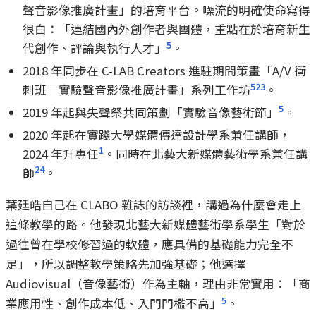
聲音影像推廣計畫」的培育平台。噪流的明確使命寫得
很白：「連結國內外創作者與團體，重點在於培育新生
5
代創作、評論與執行人才」
。
2018 年同步在 C-LAB Creators 進駐期間策畫「A/V 衝
5
23
刺班—實驗聲音影像推廣計畫」系列工作坊
。
5
2019 年起與失聲祭共同策劃「實驗音像藝術節」
。
2020 年起在實踐大學媒體傳達設計學系兼任講師，
1
2024 年升專任
。同時在北藝大新媒體藝術學系兼任講
24
師
。
葉廷皓自己在 CLABO 雜誌的訪談裡，講過為什麼會走上
這條教學的路。他發現北藝大新媒體藝術學系學生「對於
過往曾在學校修習過的軟體，應具備的基礎能力完全不
足」，所以調整教學策略先加強基礎；他選擇
Audiovisual（音像藝術）作為主軸，理由非常實用：「商
5
業應用性、創作成本低、入門門檻不高」
。