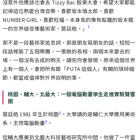
沒意外他應該也會去 Tizzy Bac 股東大會，希望大家都能
記得這位熱愛台灣音樂，喜歡坂本慎太郎，喜歡
NUMBER GIRL，喜歡旺福，本身長的像有點腫的坂本龍
7
一的世界級音像藝術家，葉廷皓。」
那不是一段藝術家追思詞，那是朋友寫朋友的話。短短一
段話裡裝了五個樂團、一張臉的長相、兩個本來要去的
場、一個沒有去成的明天。讀完你會發現，原來這個世界
上有一個人，會把所有跟「PUTA 這個人」有關的瑣碎細
節，都當成值得對外界說明的事。
桃園、輔大、北藝大：一個電腦動畫學生走進實驗聲響
圈
1
葉廷皓 1981 年生於桃園
。大學讀的是輔仁大學應用美術
1
系，主修電腦動畫
。
從輔大應美到北藝大科技藝術研究所中間，他做了一件當