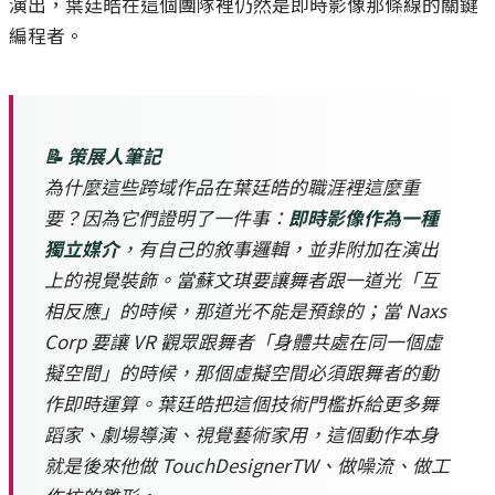
演出，葉廷皓在這個團隊裡仍然是即時影像那條線的關鍵
編程者。
📝 策展人筆記
為什麼這些跨域作品在葉廷皓的職涯裡這麼重
要？因為它們證明了一件事：
即時影像作為一種
獨立媒介
，有自己的敘事邏輯，並非附加在演出
上的視覺裝飾。當蘇文琪要讓舞者跟一道光「互
相反應」的時候，那道光不能是預錄的；當 Naxs
Corp 要讓 VR 觀眾跟舞者「身體共處在同一個虛
擬空間」的時候，那個虛擬空間必須跟舞者的動
作即時運算。葉廷皓把這個技術門檻拆給更多舞
蹈家、劇場導演、視覺藝術家用，這個動作本身
就是後來他做 TouchDesignerTW、做噪流、做工