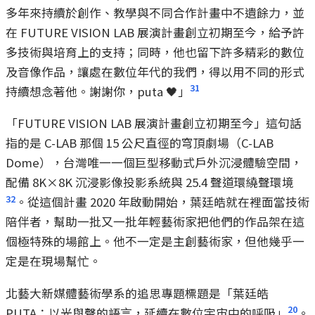
多年來持續於創作、教學與不同合作計畫中不遺餘力，並
在 FUTURE VISION LAB 展演計畫創立初期至今，給予許
多技術與培育上的支持；同時，他也留下許多精彩的數位
及音像作品，讓處在數位年代的我們，得以用不同的形式
31
持續想念著他。謝謝你，puta 🖤」
「FUTURE VISION LAB 展演計畫創立初期至今」這句話
指的是 C-LAB 那個 15 公尺直徑的穹頂劇場（C-LAB
Dome），台灣唯一一個巨型移動式戶外沉浸體驗空間，
配備 8K×8K 沉浸影像投影系統與 25.4 聲道環繞聲環境
32
。從這個計畫 2020 年啟動開始，葉廷皓就在裡面當技術
陪伴者，幫助一批又一批年輕藝術家把他們的作品架在這
個極特殊的場館上。他不一定是主創藝術家，但他幾乎一
定是在現場幫忙。
北藝大新媒體藝術學系的追思專題標題是「葉廷皓
20
PUTA：以光與聲的語言，延續在數位宇宙中的呼吸」
。