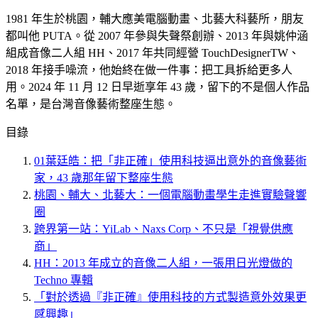
1981 年生於桃園，輔大應美電腦動畫、北藝大科藝所，朋友
都叫他 PUTA。從 2007 年參與失聲祭創辦、2013 年與姚仲涵
組成音像二人組 HH、2017 年共同經營 TouchDesignerTW、
2018 年接手噪流，他始終在做一件事：把工具拆給更多人
用。2024 年 11 月 12 日早逝享年 43 歲，留下的不是個人作品
名單，是台灣音像藝術整座生態。
目錄
01
葉廷皓：把「非正確」使用科技逼出意外的音像藝術
家，43 歲那年留下整座生態
桃園、輔大、北藝大：一個電腦動畫學生走進實驗聲響
圈
跨界第一站：YiLab、Naxs Corp、不只是「視覺供應
商」
HH：2013 年成立的音像二人組，一張用日光燈做的
Techno 專輯
「對於透過『非正確』使用科技的方式製造意外效果更
感興趣」