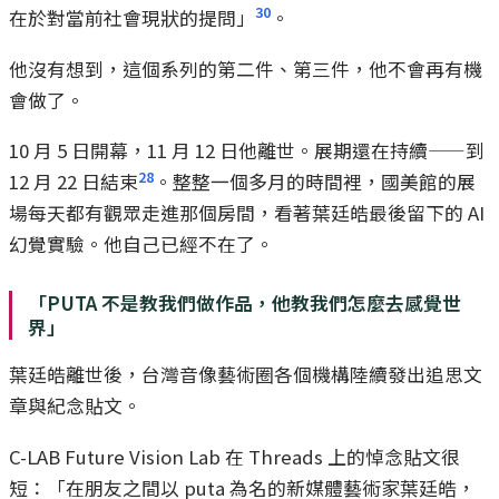
30
在於對當前社會現狀的提問」
。
他沒有想到，這個系列的第二件、第三件，他不會再有機
會做了。
10 月 5 日開幕，11 月 12 日他離世。展期還在持續——到
28
12 月 22 日結束
。整整一個多月的時間裡，國美館的展
場每天都有觀眾走進那個房間，看著葉廷皓最後留下的 AI
幻覺實驗。他自己已經不在了。
「PUTA 不是教我們做作品，他教我們怎麼去感覺世
界」
葉廷皓離世後，台灣音像藝術圈各個機構陸續發出追思文
章與紀念貼文。
C-LAB Future Vision Lab 在 Threads 上的悼念貼文很
短：「在朋友之間以 puta 為名的新媒體藝術家葉廷皓，