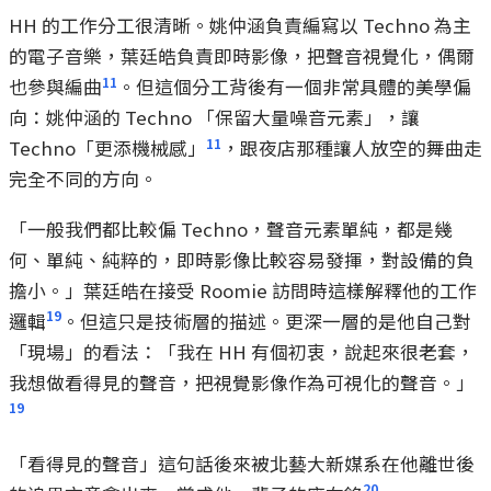
HH 的工作分工很清晰。姚仲涵負責編寫以 Techno 為主
的電子音樂，葉廷皓負責即時影像，把聲音視覺化，偶爾
11
也參與編曲
。但這個分工背後有一個非常具體的美學偏
向：姚仲涵的 Techno 「保留大量噪音元素」，讓
11
Techno「更添機械感」
，跟夜店那種讓人放空的舞曲走
完全不同的方向。
「一般我們都比較偏 Techno，聲音元素單純，都是幾
何、單純、純粹的，即時影像比較容易發揮，對設備的負
擔小。」葉廷皓在接受 Roomie 訪問時這樣解釋他的工作
19
邏輯
。但這只是技術層的描述。更深一層的是他自己對
「現場」的看法：「我在 HH 有個初衷，說起來很老套，
我想做看得見的聲音，把視覺影像作為可視化的聲音。」
19
「看得見的聲音」這句話後來被北藝大新媒系在他離世後
20