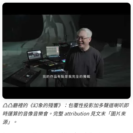
凸凸廳裡的《幻象的殘響》：包覆性投影加多聲道喇叭即
時運算的音像音樂會。完整 attribution 見文末「圖片來
源」。