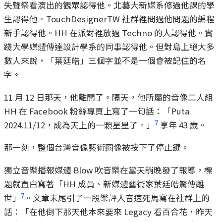
失聲祭看演出的觀眾認得他。北藝大新媒系修過他課的學
生認得他。TouchDesignerTW 社群裡問過他問題的編程
新手認得他。HH 在派對裡放過 Techno 的人認得他。實
踐大學媒體傳達設計學系的同事認得他。但對島上絕大多
數人來說，「葉廷皓」三個字並不是一個會被記住的名
字。
11 月 12 日那天，他離開了。隔天，他所屬的音像二人組
HH 在 Facebook 粉絲專頁上寫了一句話：「Puta
7
2024.11/12，成為天上的一顆星星了。」
享年 43 歲。
那一刻，整個台灣音像藝術圈像被按下了停止鍵。
獨立音樂播報媒體 Blow 吹音樂在當天稍晚發了報導，標
題就直白寫著「HH 成員、新媒體藝術家葉廷皓驚傳離
7
世」
。文章末尾引了一段樂評人音速死馬寫在社群上的
話：「在他倒下那天他本來要來 Legacy 看百合花，昨天