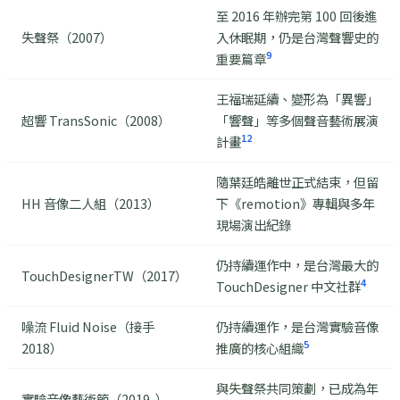
至 2016 年辦完第 100 回後進
失聲祭（2007）
入休眠期，仍是台灣聲響史的
9
重要篇章
王福瑞延續、變形為「異響」
超響 TransSonic（2008）
「響聲」等多個聲音藝術展演
12
計畫
隨葉廷皓離世正式結束，但留
HH 音像二人組（2013）
下《remotion》專輯與多年
現場演出紀錄
仍持續運作中，是台灣最大的
TouchDesignerTW（2017）
4
TouchDesigner 中文社群
噪流 Fluid Noise（接手
仍持續運作，是台灣實驗音像
5
2018）
推廣的核心組織
與失聲祭共同策劃，已成為年
實驗音像藝術節（2019-）