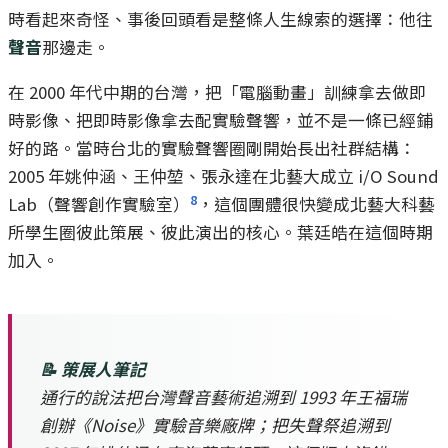
時看起來奇怪、事後回頭看是整條人生線索的選擇：他往
聲音
那邊走。
在 2000 年代中期的台灣，把「電腦動畫」訓練拿去做即
時影像、把即時影像拿去配實驗聲響，並不是一條已經鋪
好的路。當時台北的實驗聲響圈剛開始長出社群結構：
2005 年姚仲涵、王仲堃、張永達在北藝大成立 i/O Sound
8
Lab（聲響創作實驗室）
，這個團體很快變成北藝大科藝
所學生圈彼此策展、彼此演出的核心。葉廷皓在這個時期
加入。
📝 策展人筆記
通行的說法把台灣聲音藝術追溯到 1993 年王福瑞
創辦《Noise》實驗音樂廠牌；把失聲祭追溯到