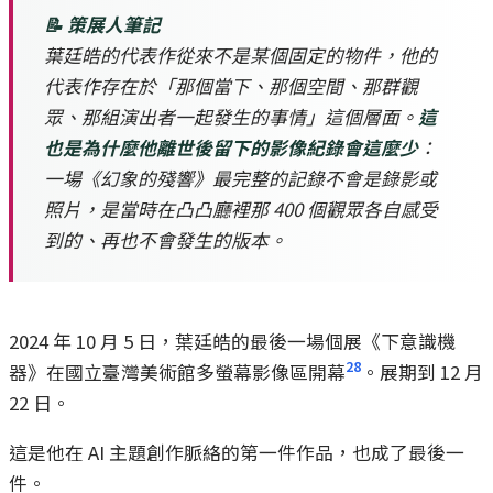
📝 策展人筆記
葉廷皓的代表作從來不是某個固定的物件，他的
代表作存在於「那個當下、那個空間、那群觀
眾、那組演出者一起發生的事情」這個層面。
這
也是為什麼他離世後留下的影像紀錄會這麼少
：
一場《幻象的殘響》最完整的記錄不會是錄影或
照片，是當時在凸凸廳裡那 400 個觀眾各自感受
到的、再也不會發生的版本。
2024 年 10 月 5 日，葉廷皓的最後一場個展《下意識機
28
器》在國立臺灣美術館多螢幕影像區開幕
。展期到 12 月
22 日。
這是他在 AI 主題創作脈絡的第一件作品，也成了最後一
件。