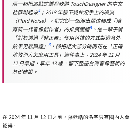
辰一起把節點式編程軟體 TouchDesigner 的中文
4
社群辦起來
；2018 年接下姚仲涵手上的噪流
（Fluid Noise），把它從一個演出單位轉成「培
5
育新一代音像創作者」的推廣團體
。他一輩子說
「對於透過『非正確』使用科技的方式製造意外
6
效果更感興趣」
，卻把絕大部分時間花在「正確
地教別人怎麼用工具」這件事上。2024 年 11 月
12 日早逝，享年 43 歲，留下整座台灣音像藝術的
基礎建設。
在 2024 年 11 月 12 日之前，葉廷皓的名字只有圈內人會
認得。