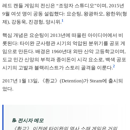
레드 캔들 게임의 전신은 “조망자 스튜디오”이며, 2015년
9월 여섯 명이 공동 설립했다: 요순팅, 왕광하오, 왕한위(형
1
제), 강동욱, 진경헝, 양시위.
핵심 개념은 요순팅이 2013년에 떠올린 아이디어에서 비
롯된다: 타이완 군사령관 시기의 억압된 분위기를 공포 게
임으로 만든다. 배경은 1960년대 외딴 산악 고등학교이며,
도교 민간 신앙의 부적과 종이돈이 시각 요소로, 백색 공포
2
시기의 고발과 블랙리스트가 스토리 골격을 이룬다.
2017년 1월 13일, 《환교》(Detention)가 Steam에 출시되
었다.
📝 전시자 메모
《환교》 이전에 타이완의 역사 소재 게임은 거의