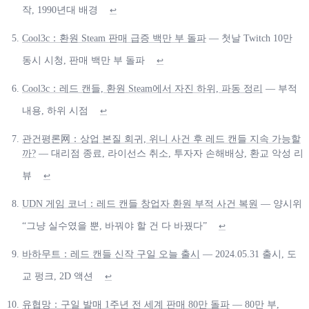
작, 1990년대 배경
↩
Cool3c：환원 Steam 판매 급증 백만 부 돌파
— 첫날 Twitch 10만
동시 시청, 판매 백만 부 돌파
↩
Cool3c：레드 캔들, 환원 Steam에서 자진 하위, 파동 정리
— 부적
내용, 하위 시점
↩
관건평론网：상업 본질 회귀, 위니 사건 후 레드 캔들 지속 가능할
까?
— 대리점 종료, 라이선스 취소, 투자자 손해배상, 환교 악성 리
뷰
↩
UDN 게임 코너：레드 캔들 창업자 환원 부적 사건 복원
— 양시위
“그냥 실수였을 뿐, 바꿔야 할 건 다 바꿨다”
↩
바하무트：레드 캔들 신작 구일 오늘 출시
— 2024.05.31 출시, 도
교 펑크, 2D 액션
↩
유협망：구일 발매 1주년 전 세계 판매 80만 돌파
— 80만 부,