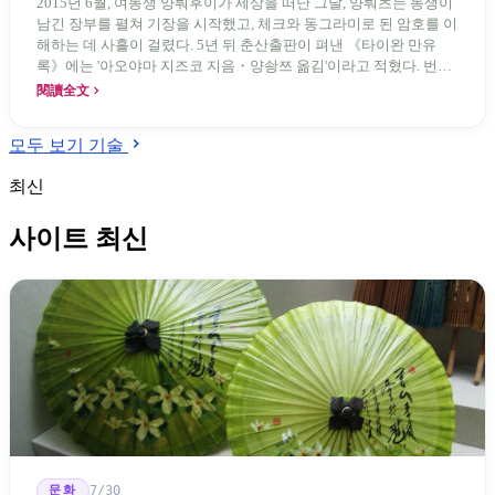
2015년 6월, 여동생 양뤄후이가 세상을 떠난 그날, 양뤄츠는 동생이
남긴 장부를 펼쳐 기장을 시작했고, 체크와 동그라미로 된 암호를 이
해하는 데 사흘이 걸렸다. 5년 뒤 춘산출판이 펴낸 《타이완 만유
록》에는 '아오야마 지즈코 지음・양솽쯔 옮김'이라고 적혔다. 번역
자란에 쓰인 이름은 이미 세상을 떠난 여동생이었다. 2024년 뉴욕
閱讀全文
NBA, 2026년 런던 부커상. 그는 여동생의 이름으로 존재하지 않는
책 한 권을 번역했다.
모두 보기 기술
최신
사이트 최신
문화
7/30