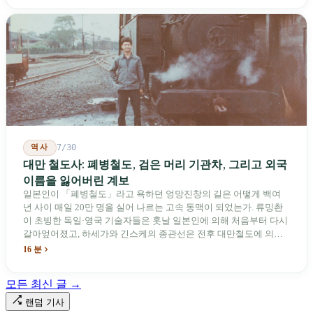
역사
7/30
대만 철도사: 폐병철도, 검은 머리 기관차, 그리고 외국
이름을 잃어버린 계보
일본인이 「폐병철도」라고 욕하던 엉망진창의 길은 어떻게 백여
년 사이 매일 20만 명을 실어 나르는 고속 동맥이 되었는가. 류밍촨
이 초빙한 독일·영국 기술자들은 훗날 일본인에 의해 처음부터 다시
갈아엎어졌고, 하세가와 긴스케의 종관선은 전후 대만철도에 의해
이름과 번호가 바뀌었다. 세대마다 앞선 세대의 기록을 주석으로 밀
16 분
어냈다. 외국 이름들은 줄곧 벗겨져 나갔고, 남은 것은 대만어의
「오타우아」「화차아」, 쥐광·쯔창·푸싱이라는 정치 구호뿐이었
모든 최신 글 →
다. 마침내 푸유마·타로코 세대에 이르러서야 원주민 지명이 다시 철
로 위에 깔렸다.
랜덤 기사