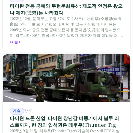
타이완 전통 공예와 무형문화유산: 제도적 인정은 왔으
나 제자(徒弟)는 사라졌다
2022년 12월, 문화부는 고령 87세 토수사부(土水司阜) 소청량(蘇清
良)을 '인간국보'로 지정했으나, 반년 후 그는 사망했다. 타이완은
2005년 와서 '중요 전통 공예 보존자'를 문자법(文資法)에 명시했으
며, 일본보다 50년, 한국보다 43년 늦었다. 제도가 자리 잡았을 때, 제
자 제도는 이미 1970-80년대 산업화 과정에서 붕괴되었다. 600여 명
14 분
전통 장사 중 50세 미만은 '소수'에 불과하다. 명단은 길어지지만, 가
르칠 수 있는 사람은 줄어든다.
기술
7/30
타이완 드론 산업: 타이완 장난감 비행기에서 블루 리
스트까지, 한 장의 입석권은 레후우(Thunder Tiger)
에게
2025년 9월 21일, 레후우(Thunder Tiger) 기술의 Overkill FPV 자살