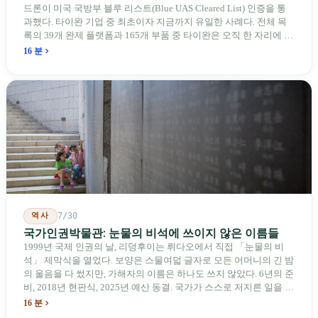
드론이 미국 국방부 블루 리스트(Blue UAS Cleared List) 인증을 통
과했다. 타이완 기업 중 최초이자 지금까지 유일한 사례다. 전체 목
록의 39개 완제 플랫폼과 165개 부품 중 타이완은 오직 한 자리에 불
과하다. 2026년 4월, 미국 양당 소속 상원의원 4명이 《타이완을 위
16 분
한 푸른 하늘법(Blue Skies for Taiwan Act)》을 공동 발의해 타이완
기업용 고속 통로 설치를 요구했다. 이 법안 자체의 존재가 한 가지
를 드러낸다: 타이완의 진입이 너무 느려 미국 스스로가 입법을 통해
장벽을 낮춰야 한다는 점이다. 타이완에서 46년간 원격 조종 장난감
비행기를 만들어 온 한 회사가 오하이오주에 두 번째 공장을 건설할
계획을 세우고 있다.
역사
7/30
국가인권박물관: 눈물의 비석에 쓰이지 않은 이름들
1999년 국제 인권의 날, 리덩후이는 뤼다오에서 직접 「눈물의 비
석」 제막식을 열었다. 보양은 스물여덟 글자로 모든 어머니의 긴 밤
의 울음을 다 썼지만, 가해자의 이름은 하나도 쓰지 않았다. 6년의 준
비, 2018년 현판식, 2025년 예산 동결. 국가가 스스로 저지른 일을 기
념하기 위해 스스로 세운 박물관. 계엄 해제 39년 동안 사법 재판을
16 분
받은 가해자는 단 한 명도 없다.