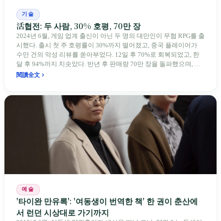
기술
活협전: 두 사람, 30% 호평, 70만 장
2024년 6월, 게임 업계 출신이 아닌 두 명의 대만인이 무협 RPG를 출
시했다. 출시 첫 주 호평률이 30%까지 떨어졌고, 중국 플레이어가
수만 건의 악성 리뷰를 쏟아부었다. 12일 후 70%로 회복되었고, 한
달 후 94%까지 치솟았다. 반년 후 판매량 70만 장을 돌파했으며, 한
국과 대만 플레이어가 자체적으로 일본어 번역팀을 구성했다. 주인
閱讀全文
공 설정은 "주인공 버프가 없는 외성 제자"이며, 개발팀도 마찬가지
다.
예술
'타이완 만유록': '여동생이 번역한 책' 한 권이 춘산에
서 런던 시상대로 가기까지