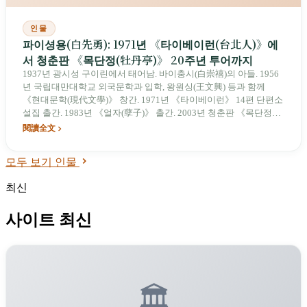
인물
파이셩용(白先勇): 1971년 《타이베이런(台北人)》에
서 청춘판 《목단정(牡丹亭)》 20주년 투어까지
1937년 광시성 구이린에서 태어남. 바이충시(白崇禧)의 아들. 1956
년 국립대만대학교 외국문학과 입학, 왕원싱(王文興) 등과 함께
《현대문학(現代文學)》 창간. 1971년 《타이베이런》 14편 단편소
설집 출간. 1983년 《얼자(孽子)》 출간. 2003년 청춘판 《목단정》
기획 착수, 2004년 4월 초연, 2024년 20주년 맞이. 2003년 국가문예
閱讀全文
상 수상.
모두 보기 인물
최신
사이트 최신
🏛️