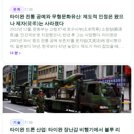
문화
7/30
타이완 전통 공예와 무형문화유산: 제도적 인정은 왔으
나 제자(徒弟)는 사라졌다
2022년 12월, 문화부는 고령 87세 토수사부(土水司阜) 소청량(蘇清
良)을 '인간국보'로 지정했으나, 반년 후 그는 사망했다. 타이완은
2005년 와서 '중요 전통 공예 보존자'를 문자법(文資法)에 명시했으
며, 일본보다 50년, 한국보다 43년 늦었다. 제도가 자리 잡았을 때, 제
자 제도는 이미 1970-80년대 산업화 과정에서 붕괴되었다. 600여 명
14 분
전통 장사 중 50세 미만은 '소수'에 불과하다. 명단은 길어지지만, 가
르칠 수 있는 사람은 줄어든다.
기술
7/30
타이완 드론 산업: 타이완 장난감 비행기에서 블루 리