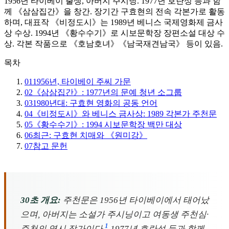
1956년 타이베이 출생, 아버지 주시닝. 1977년 호란성 등과 함
께 《삼삼집간》을 창간. 장기간 구효현의 전속 각본가로 활동
하며, 대표작 《비정도시》는 1989년 베니스 국제영화제 금사
상 수상. 1994년 《황수수기》로 시보문학장 장편소설 대상 수
상. 각본 작품으로 《호남호녀》《남국재견남국》 등이 있음.
목차
01
1956년, 타이베이 주씨 가문
02
《삼삼집간》: 1977년의 문예 청년 소그룹
03
1980년대: 구효현 영화의 공동 언어
04
《비정도시》와 베니스 금사상: 1989 각본가 주천문
05
《황수수기》: 1994 시보문학장 백만 대상
06
최근: 구효현 치매와 《원미강》
07
참고 문헌
30초 개요:
주천문은 1956년 타이베이에서 태어났
으며, 아버지는 소설가 주시닝이고 여동생 주천심·
1
주천의 역시 작가이다.
1977년 호란성 등과 함께