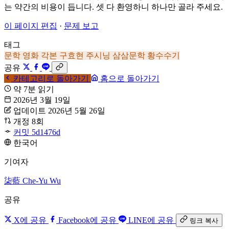
는 약간의 비용이 듭니다. 셋 다 환영하니 하나만 골라 주세요.
이 페이지 편집
·
문제 보고
태그
문학
영화 각본
구효현
주시닝
삼삼문학
황수수기
공유
카테고리로 돌아가기
홈으로 돌아가기
약 7분 읽기
2026년 3월 19일
업데이트 2026년 5월 26일
개정 8회
커밋 5d1476d
한국어
기여자
柒藍
Che-Yu Wu
공유
X에 공유
Facebook에 공유
LINE에 공유
링크 복사