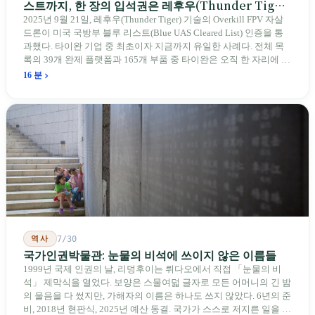
스트까지, 한 장의 입석권은 레후우(Thunder Tiger)
에게
2025년 9월 21일, 레후우(Thunder Tiger) 기술의 Overkill FPV 자살
드론이 미국 국방부 블루 리스트(Blue UAS Cleared List) 인증을 통
과했다. 타이완 기업 중 최초이자 지금까지 유일한 사례다. 전체 목
록의 39개 완제 플랫폼과 165개 부품 중 타이완은 오직 한 자리에 불
과하다. 2026년 4월, 미국 양당 소속 상원의원 4명이 《타이완을 위
16 분
한 푸른 하늘법(Blue Skies for Taiwan Act)》을 공동 발의해 타이완
기업용 고속 통로 설치를 요구했다. 이 법안 자체의 존재가 한 가지
를 드러낸다: 타이완의 진입이 너무 느려 미국 스스로가 입법을 통해
장벽을 낮춰야 한다는 점이다. 타이완에서 46년간 원격 조종 장난감
비행기를 만들어 온 한 회사가 오하이오주에 두 번째 공장을 건설할
계획을 세우고 있다.
역사
7/30
국가인권박물관: 눈물의 비석에 쓰이지 않은 이름들
1999년 국제 인권의 날, 리덩후이는 뤼다오에서 직접 「눈물의 비
석」 제막식을 열었다. 보양은 스물여덟 글자로 모든 어머니의 긴 밤
의 울음을 다 썼지만, 가해자의 이름은 하나도 쓰지 않았다. 6년의 준
비, 2018년 현판식, 2025년 예산 동결. 국가가 스스로 저지른 일을 기