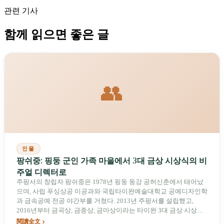
관련 기사
함께 읽으면 좋은 글
👥
인물
팡쉬중: 핑둥 군인 가족 마을에서 3대 금상 시상식의 비
주얼 디렉터로
주팡서의 창립자 팡쉬중은 1978년 핑둥 둥강 공허신춘에서 태어났
으며, 사립 푸싱상공 미공과와 국립타이완예술대학교 공예디자인학
과 금속공예 전공 야간부를 거쳤다. 2013년 주팡서를 설립했고,
2016년부터 금곡상, 금종상, 금마상이라는 타이완 3대 금상 시상식
의 메인 비주얼을 잇달아 맡았으며, 금곡상 최우수 장정 디자인 부문
閱讀全文