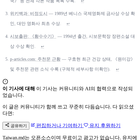
국》 등 전체 각본 작품 목록 수록.
↩
위키백과: 비정도시
— 1989년 베니스 국제영화제 금사상 수상 확
인, 대만 영화사 최초 수상.
↩
시보출판: 《황수수기》
— 1994년 출간, 시보문학장 장편소설 대
상 수상 확인.
↩
p-articles.com: 주천문 근황
— 구효현 최근 건강 상태, 《원미강》
및 주천문 관련 소식 수록 (구체적 세부사항 미확인).
↩
이 기사에 대해
이 기사는 커뮤니티와 AI의 협력으로 작성되
었습니다.
이 글은 커뮤니티가 함께 쓰고 꾸준히 다듬습니다. 다 읽으셨
다면:
편집하거나 기여하기
유지 후원하기
공유하기
Taiwan.md는 오픈소스이며 무료이고 광고가 없습니다. 유지에