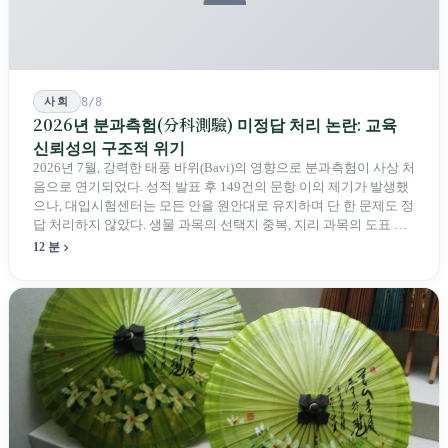
사회
8/8
2026년 분과측험(分科測驗) 미정답 처리 논란: 교육
신뢰성의 구조적 위기
2026년 7월, 강력한 태풍 바위(Bavi)의 영향으로 분과측험이 사상 처
음으로 연기되었다. 성적 발표 후 149건의 문항 이의 제기가 발생했
으나, 대입시험센터는 모든 안을 원안대로 유지하며 단 한 문제도 정
답 처리하지 않았다. 생물 과목의 선택지 중복, 지리 과목의 도표 오
류 등에 대해 당국은 "답안 작성에 영향이 없다"라고만 답했다. 국회
12 분
의원과 학부모, 시민 연서명단이 요구하는 것은 단순하다. 결론뿐 아
니라 검증 가능한 근거를 제시하라는 것이다.