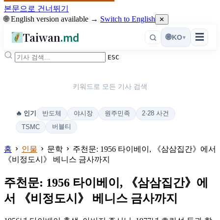
본문으로 건너뛰기
🌐 English version available →
Switch to English
✕
Taiwan
.md
☰
🌐
KO
▾
ESC
키워드로 모든 기사 검색
반도체
야시장
원주민족
2·28 사건
🔥 인기
버블티
TSMC
홈
인물
문학
주천문: 1956 타이베이, 《삼삼집간》에서
《비정도시》 베니스 금사까지
주천문: 1956 타이베이, 《삼삼집간》에
서 《비정도시》 베니스 금사까지