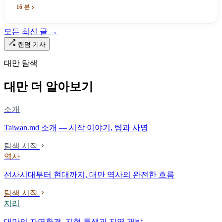
념하기 위해 스스로 세운 박물관. 계엄 해제 39년 동안 사법 재판을
16 분
받은 가해자는 단 한 명도 없다.
모든 최신 글 →
랜덤 기사
대만 탐색
대만 더 알아보기
소개
Taiwan.md 소개 — 시작 이야기, 팀과 사명
탐색 시작
역사
선사시대부터 현대까지, 대만 역사의 완전한 흐름
탐색 시작
지리
대만의 자연환경, 지형 특색과 지역 개발