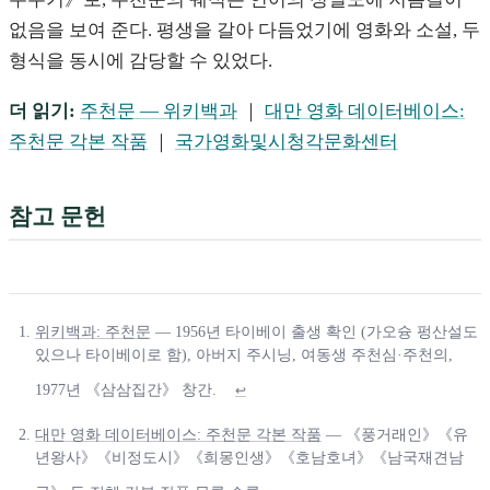
없음을 보여 준다. 평생을 갈아 다듬었기에 영화와 소설, 두
형식을 동시에 감당할 수 있었다.
더 읽기:
주천문 — 위키백과
｜
대만 영화 데이터베이스:
주천문 각본 작품
｜
국가영화및시청각문화센터
참고 문헌
위키백과: 주천문
— 1956년 타이베이 출생 확인 (가오슝 펑산설도
있으나 타이베이로 함), 아버지 주시닝, 여동생 주천심·주천의,
1977년 《삼삼집간》 창간.
↩
대만 영화 데이터베이스: 주천문 각본 작품
— 《풍거래인》《유
년왕사》《비정도시》《희몽인생》《호남호녀》《남국재견남