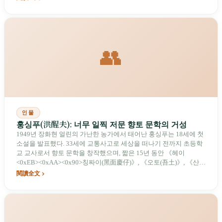
에 일곱 차례 후보로 올랐다. 군인 가족 마을에서 보낸 어린 시절의
낡은 사물 감각부터 3대 금상 시상식의 동시대적 서사에 이르기까
지, 그는 시각 언어를 통해 타이완의 기억과 시대를 병치한다.
👥
인물
훙싱푸(洪醒夫): 너무 일찍 저문 향토 문학의 거성
1949년 장화현 얼린의 가난한 농가에서 태어난 훙싱푸는 18세에 첫
소설을 발표했다. 33세에 교통사고로 세상을 떠나기 전까지 초등학
교 교사로서 향토 문학을 창작했으며, 짧은 15년 동안 《헤이
<0xEB><0xAA><0x90>칭짜이(黑面慶仔)》, 《오토(吾土)》, 《산시
(散戲)》 등 고전을 남겼다. 그는 대만 농촌이 농업에서 공상업으로
閱讀全文
전환되는 실제 모습을 포착하여 문우들로부터 '훙싱푸스키'라 불리
며 전후 대만 문학의 지워지지 않는 전원(田莊)의 목소리가 되었다.