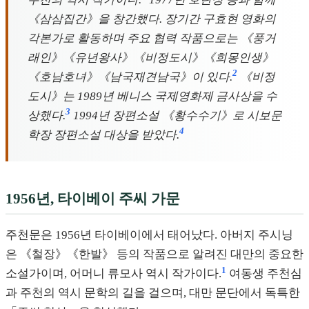
《삼삼집간》을 창간했다. 장기간 구효현 영화의
각본가로 활동하며 주요 협력 작품으로는 《풍거
래인》《유년왕사》《비정도시》《희몽인생》
2
《호남호녀》《남국재견남국》이 있다.
《비정
도시》는 1989년 베니스 국제영화제 금사상을 수
3
상했다.
1994년 장편소설 《황수수기》로 시보문
4
학장 장편소설 대상을 받았다.
1956년, 타이베이 주씨 가문
주천문은 1956년 타이베이에서 태어났다. 아버지 주시닝
은 《철장》《한발》 등의 작품으로 알려진 대만의 중요한
1
소설가이며, 어머니 류모사 역시 작가이다.
여동생 주천심
과 주천의 역시 문학의 길을 걸으며, 대만 문단에서 독특한