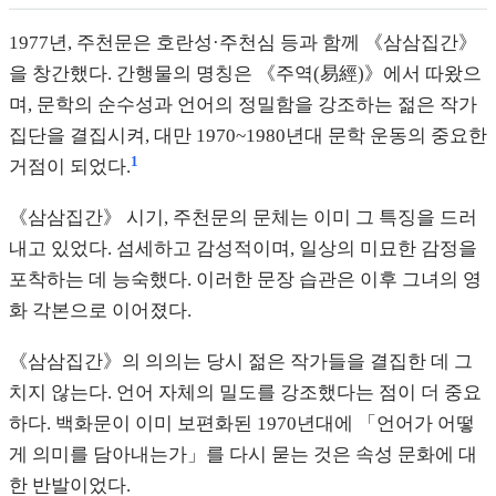
1977년, 주천문은 호란성·주천심 등과 함께 《삼삼집간》
을 창간했다. 간행물의 명칭은 《주역(易經)》에서 따왔으
며, 문학의 순수성과 언어의 정밀함을 강조하는 젊은 작가
집단을 결집시켜, 대만 1970~1980년대 문학 운동의 중요한
1
거점이 되었다.
《삼삼집간》 시기, 주천문의 문체는 이미 그 특징을 드러
내고 있었다. 섬세하고 감성적이며, 일상의 미묘한 감정을
포착하는 데 능숙했다. 이러한 문장 습관은 이후 그녀의 영
화 각본으로 이어졌다.
《삼삼집간》의 의의는 당시 젊은 작가들을 결집한 데 그
치지 않는다. 언어 자체의 밀도를 강조했다는 점이 더 중요
하다. 백화문이 이미 보편화된 1970년대에 「언어가 어떻
게 의미를 담아내는가」를 다시 묻는 것은 속성 문화에 대
한 반발이었다.