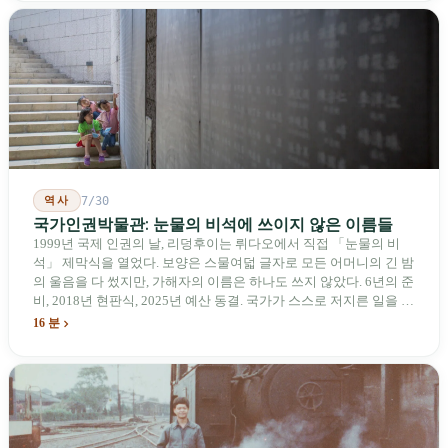
기업용 고속 통로 설치를 요구했다. 이 법안 자체의 존재가 한 가지
를 드러낸다: 타이완의 진입이 너무 느려 미국 스스로가 입법을 통해
장벽을 낮춰야 한다는 점이다. 타이완에서 46년간 원격 조종 장난감
비행기를 만들어 온 한 회사가 오하이오주에 두 번째 공장을 건설할
계획을 세우고 있다.
역사
7/30
국가인권박물관: 눈물의 비석에 쓰이지 않은 이름들
1999년 국제 인권의 날, 리덩후이는 뤼다오에서 직접 「눈물의 비
석」 제막식을 열었다. 보양은 스물여덟 글자로 모든 어머니의 긴 밤
의 울음을 다 썼지만, 가해자의 이름은 하나도 쓰지 않았다. 6년의 준
비, 2018년 현판식, 2025년 예산 동결. 국가가 스스로 저지른 일을 기
념하기 위해 스스로 세운 박물관. 계엄 해제 39년 동안 사법 재판을
16 분
받은 가해자는 단 한 명도 없다.