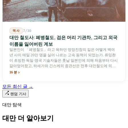
역사
7/30
대만 철도사: 폐병철도, 검은 머리 기관차, 그리고 외국
이름을 잃어버린 계보
일본인이 「폐병철도」라고 욕하던 엉망진창의 길은 어떻게 백여
년 사이 매일 20만 명을 실어 나르는 고속 동맥이 되었는가. 류밍촨
이 초빙한 독일·영국 기술자들은 훗날 일본인에 의해 처음부터 다시
갈아엎어졌고, 하세가와 긴스케의 종관선은 전후 대만철도에 의해
이름과 번호가 바뀌었다. 세대마다 앞선 세대의 기록을 주석으로 밀
16 분
어냈다. 외국 이름들은 줄곧 벗겨져 나갔고, 남은 것은 대만어의
「오타우아」「화차아」, 쥐광·쯔창·푸싱이라는 정치 구호뿐이었
모든 최신 글 →
다. 마침내 푸유마·타로코 세대에 이르러서야 원주민 지명이 다시 철
로 위에 깔렸다.
랜덤 기사
대만 탐색
대만 더 알아보기