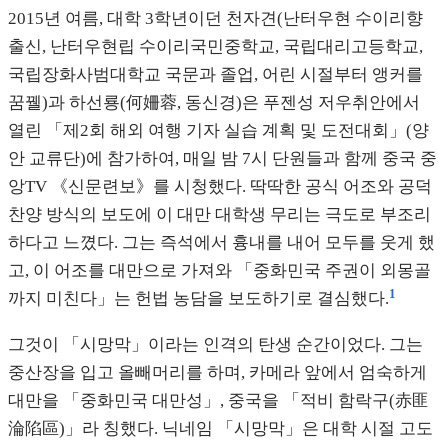
2015년 여름, 대학 3학년이던 천자견(난터우현 수이리향
출신, 난터우현립 수이리국민중학교, 국립대리고등학교,
국립장화사범대학교 국문과 졸업, 어린 시절부터 앵커를
꿈꿸)과 하선룡(何姍蓉, 동신경)은 푸젠성 저우취안에서
열린 「제2회 해외 여행 기자 실습 계획 및 도전대회」(양
안 교류단)에 참가하여, 매일 밤 7시 단원들과 함께 중국 중
앙TV 《신문련보》를 시청했다. 딱딱한 공식 어조와 공덕
찬양 방식의 보도에 이 대만 대학생 무리는 극도로 부조리
하다고 느꼈다. 그는 즉석에서 흉내를 내어 모두를 웃게 했
고, 이 어조를 대만으로 가져와 「중화민국 주권이 외몽골
1
까지 미친다」는 헌법 농담을 보도하기로 결심했다.
그것이 「시망막」이라는 인격의 탄생 순간이었다. 그는
중산장을 입고 올빼머리를 하며, 카메라 앞에서 엄숙하게
대만을 「중화민국 대만성」, 중국을 「적비 함락구(赤匪
淪陷區)」라 칭했다. 닉네임 「시망막」은 대학 시절 고도