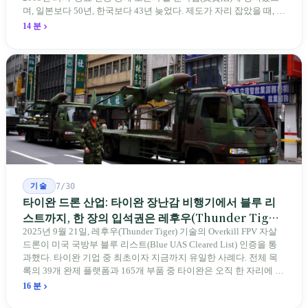
며, 일본보다 50년, 한국보다 43년 늦었다. 제도가 자리 잡았을 때, 제
자 제도는 이미 1970-80년대 산업화 과정에서 붕괴되었다. 600여 명
14 분
전통 장사 중 50세 미만은 '소수'에 불과하다. 명단은 길어지지만, 가
르칠 수 있는 사람은 줄어든다.
기술
7/30
타이완 드론 산업: 타이완 장난감 비행기에서 블루 리
스트까지, 한 장의 입석권은 레후우(Thunder Tiger)
에게
2025년 9월 21일, 레후우(Thunder Tiger) 기술의 Overkill FPV 자살
드론이 미국 국방부 블루 리스트(Blue UAS Cleared List) 인증을 통
과했다. 타이완 기업 중 최초이자 지금까지 유일한 사례다. 전체 목
록의 39개 완제 플랫폼과 165개 부품 중 타이완은 오직 한 자리에 불
과하다. 2026년 4월, 미국 양당 소속 상원의원 4명이 《타이완을 위
16 분
한 푸른 하늘법(Blue Skies for Taiwan Act)》을 공동 발의해 타이완