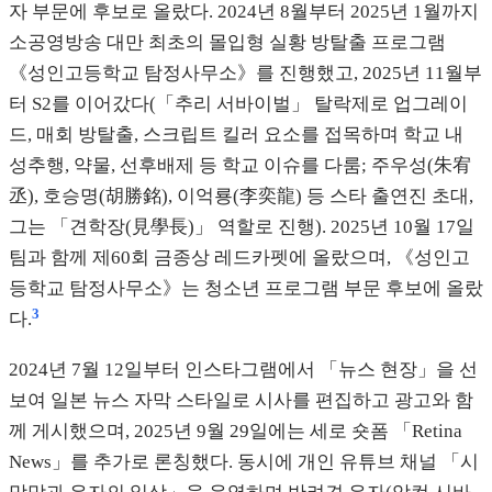
자 부문에 후보로 올랐다. 2024년 8월부터 2025년 1월까지
소공영방송 대만 최초의 몰입형 실황 방탈출 프로그램
《성인고등학교 탐정사무소》를 진행했고, 2025년 11월부
터 S2를 이어갔다(「추리 서바이벌」 탈락제로 업그레이
드, 매회 방탈출, 스크립트 킬러 요소를 접목하며 학교 내
성추행, 약물, 선후배제 등 학교 이슈를 다룸; 주우성(朱宥
丞), 호승명(胡勝銘), 이억룡(李奕龍) 등 스타 출연진 초대,
그는 「견학장(見學長)」 역할로 진행). 2025년 10월 17일
팀과 함께 제60회 금종상 레드카펫에 올랐으며, 《성인고
등학교 탐정사무소》는 청소년 프로그램 부문 후보에 올랐
3
다.
2024년 7월 12일부터 인스타그램에서 「뉴스 현장」을 선
보여 일본 뉴스 자막 스타일로 시사를 편집하고 광고와 함
께 게시했으며, 2025년 9월 29일에는 세로 숏폼 「Retina
News」를 추가로 론칭했다. 동시에 개인 유튜브 채널 「시