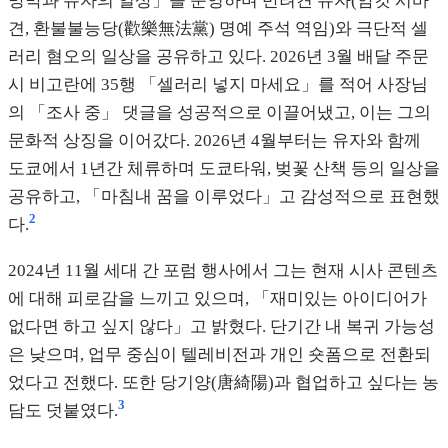
망막과 유자의 일상」을 운영하며 반려견 유자(암컷 시바
견, 환불불능당(歡樂無法黨) 명예 주석 역임)와 극단적 셀
러리 혐오의 일상을 공유하고 있다. 2026년 3월 배달 주문
시 비고란에 35행 「셀러리 넣지 마세요」를 적어 사장님
의 「조사 중」 댓글을 성공적으로 이끌어냈고, 이는 그의
문화적 상징을 이어갔다. 2026년 4월부터는 유자와 함께
도쿄에서 1년간 체류하며 도쿄타워, 벚꽃 산책 등의 일상을
공유하고, 「마침내 꿈을 이루었다」고 감성적으로 표현했
2
다.
2024년 11월 세대 간 포럼 행사에서 그는 현재 시사 콘텐츠
에 대해 피로감을 느끼고 있으며, 「재미있는 아이디어가
없다면 하고 싶지 않다」고 밝혔다. 단기간 내 복귀 가능성
은 낮으며, 업무 중심이 텔레비전과 개인 숏폼으로 전환되
었다고 전했다. 또한 당기양(唐綺陽)과 협업하고 싶다는 농
3
담도 덧붙였다.