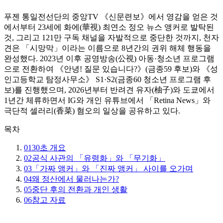
푸젠 통일전선단의 중앙TV 《신문련보》에서 영감을 얻은 것
에서부터 23세에 화에(華視) 최연소 정오 뉴스 앵커로 발탁된
것, 그리고 121만 구독 채널을 자발적으로 중단한 것까지, 천자
견은 「시망막」이라는 이름으로 8년간의 권위 해체 행동을
완성했다. 2023년 이후 공영방송(公視) 아동·청소년 프로그램
으로 전환하여 《안녕! 질문 있습니다?》(금종59 후보)와 《성
인고등학교 탐정사무소》 S1·S2(금종60 청소년 프로그램 후
보)를 진행했으며, 2026년부터 반려견 유자(柚子)와 도쿄에서
1년간 체류하면서 IG와 개인 유튜브에서 「Retina News」와
극단적 셀러리(香菜) 혐오의 일상을 공유하고 있다.
목차
01
30초 개요
02
공식 사관의 「유령화」와 「무기화」
03
「가짜 앵커」와 「진짜 앵커」 사이를 오가며
04
왜 정산에서 물러나는가?
05
중단 후의 전환과 개인 생활
06
참고 자료