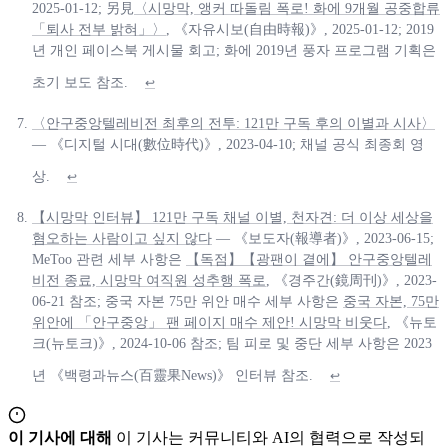
2025-01-12; 另見
〈시망막, 앵커 따돌림 폭로! 화에 9개월 공중합류
「퇴사 전부 밝혀」〉
, 《자유시보(自由時報)》, 2025-01-12; 2019
년 개인 페이스북 게시물 회고; 화에 2019년 풍자 프로그램 기획은
초기 보도 참조.
↩
〈안구중앙텔레비전 최후의 전투: 121만 구독 후의 이별과 시사〉
— 《디지털 시대(數位時代)》, 2023-04-10; 채널 공식 최종회 영
상.
↩
【시망막 인터뷰】 121만 구독 채널 이별, 천자견: 더 이상 세상을
혐오하는 사람이고 싶지 않다
— 《보도자(報導者)》, 2023-06-15;
MeToo 관련 세부 사항은
【독점】【광팬이 곁에】 안구중앙텔레
비전 종료, 시망막 여직원 성추행 폭로
, 《경주간(鏡周刊)》, 2023-
06-21 참조; 중국 자본 75만 위안 매수 세부 사항은
중국 자본, 75만
위안에 「안구중앙」 팬 페이지 매수 제안! 시망막 비웃다
, 《뉴토
크(뉴토크)》, 2024-10-06 참조; 팀 피로 및 중단 세부 사항은 2023
년 《백령과뉴스(百靈果News)》 인터뷰 참조.
↩
이 기사에 대해
이 기사는 커뮤니티와 AI의 협력으로 작성되