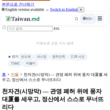
본문으로 건너뛰기
🌐 English version available →
Switch to English
✕
Taiwan
.md
☰
🌐
KO
▾
ESC
키워드로 모든 기사 검색
반도체
야시장
원주민족
2·28 사건
🔥 인기
버블티
TSMC
홈
인물
천자견(시망막) — 관영 폐허 위에 풍자 대厦를 세
우고, 정산에서 스스로 무너뜨리다
천자견(시망막) — 관영 폐허 위에 풍자
대厦를 세우고, 정산에서 스스로 무너뜨
리다