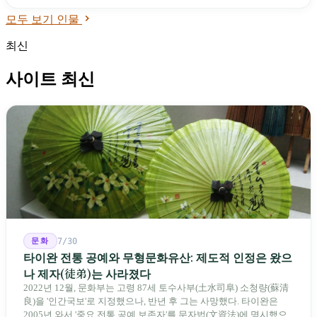
을 맡았으며, 2006년 뇌졸중 이후 베이징으로 이주했고 2016년 베이
모두 보기 인물
징에서 병사했다. 그는 대만 전후 문학에서 가장 논쟁적인 통일파 작
가이자, 향토문학 논쟁에 「쉬난춘」이라는 필명으로 개입한 핵심
최신
이론가였다.
사이트 최신
문화
7/30
타이완 전통 공예와 무형문화유산: 제도적 인정은 왔으
나 제자(徒弟)는 사라졌다
2022년 12월, 문화부는 고령 87세 토수사부(土水司阜) 소청량(蘇清
良)을 '인간국보'로 지정했으나, 반년 후 그는 사망했다. 타이완은
2005년 와서 '중요 전통 공예 보존자'를 문자법(文資法)에 명시했으