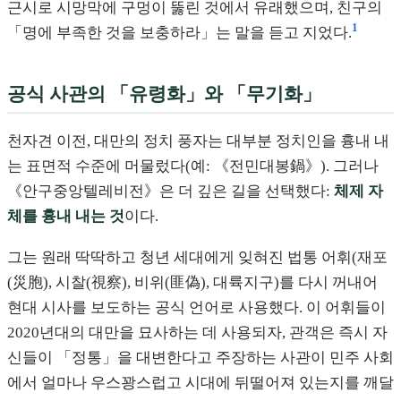
근시로 시망막에 구멍이 뚫린 것에서 유래했으며, 친구의
1
「명에 부족한 것을 보충하라」는 말을 듣고 지었다.
공식 사관의 「유령화」와 「무기화」
천자견 이전, 대만의 정치 풍자는 대부분 정치인을 흉내 내
는 표면적 수준에 머물렀다(예: 《전민대봉鍋》). 그러나
《안구중앙텔레비전》은 더 깊은 길을 선택했다:
체제 자
체를 흉내 내는 것
이다.
그는 원래 딱딱하고 청년 세대에게 잊혀진 법통 어휘(재포
(災胞), 시찰(視察), 비위(匪偽), 대륙지구)를 다시 꺼내어
현대 시사를 보도하는 공식 언어로 사용했다. 이 어휘들이
2020년대의 대만을 묘사하는 데 사용되자, 관객은 즉시 자
신들이 「정통」을 대변한다고 주장하는 사관이 민주 사회
에서 얼마나 우스꽝스럽고 시대에 뒤떨어져 있는지를 깨달