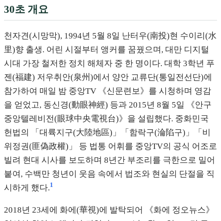
30초 개요
천자견(시망막), 1994년 5월 8일 난터우(南投)현 수이리(水
里)향 출생. 어린 시절부터 앵커를 꿈꿨으며, 대만 디지털
시대 가장 철저한 정치 해체자 중 한 명이다. 대학 3학년 푸
젠(福建) 저우취안(泉州)에서 양안 교류단(통일전선단)에
참가하여 매일 밤 중앙TV 《신문련보》를 시청하며 영감
을 얻었고, 동신경(動眼神經) 등과 2015년 8월 5일 《안구
중앙텔레비전(眼球中央電視台)》을 설립했다. 중화민국
헌법의 「대륙지구(大陸地區)」「함락구(淪陷구)」「비
위정권(匪偽政權)」 등 법통 어휘를 중앙TV의 공식 어조로
빌려 현대 시사를 보도하며 8년간 부조리를 극한으로 밀어
붙여, 수백만 청년이 웃음 속에서 법조와 현실의 단절을 직
1
시하게 했다.
2018년 23세에 화에(華視)에 발탁되어 《화에 정오뉴스》