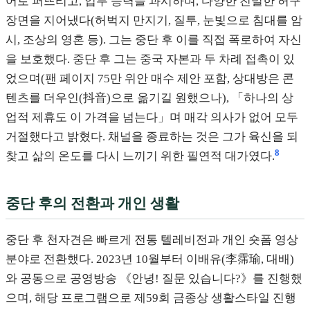
어로 퍼뜨리고, 업무 능력을 과시하며, 다양한 친밀한 허구
장면을 지어냈다(허벅지 만지기, 질투, 눈빛으로 침대를 암
시, 조상의 영혼 등). 그는 중단 후 이를 직접 폭로하여 자신
을 보호했다. 중단 후 그는 중국 자본과 두 차례 접촉이 있
었으며(팬 페이지 75만 위안 매수 제안 포함, 상대방은 콘
텐츠를 더우인(抖音)으로 옮기길 원했으나), 「하나의 상
업적 제휴도 이 가격을 넘는다」며 매각 의사가 없어 모두
거절했다고 밝혔다. 채널을 종료하는 것은 그가 육신을 되
8
찾고 삶의 온도를 다시 느끼기 위한 필연적 대가였다.
중단 후의 전환과 개인 생활
중단 후 천자견은 빠르게 전통 텔레비전과 개인 숏폼 영상
분야로 전환했다. 2023년 10월부터 이배유(李霈瑜, 대배)
와 공동으로 공영방송 《안녕! 질문 있습니다?》를 진행했
으며, 해당 프로그램으로 제59회 금종상 생활스타일 진행