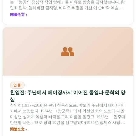
는 「농공의 정상적 작업 방해」를 이유로 방송을 금지했습니다. 황
민화 압박, 텔레비전 금지령, 비디오 혁명을 거친 이 손바닥 예술은
결국 《동리검유기》로 글로벌 애니메이션 시장의 문을 두드렸습니
閱讀全文
다.
👥
인물
천잉전: 주난에서 베이징까지 이어진 통일파 문학의 양
심
천잉전(1937–2016)은 본명 천융산으로, 먀오리 주난에서 태어나 잉
거에서 성장했다. 1964년 〈장군족〉에서 외성인 퇴역 노병과 대만
미성년 성매매 여성의 비극을 그려 이름을 알렸고, 1968년 「민주대
만연맹 사건」으로 징역 10년을 선고받았다(1975년 장제스 사망 특
사로 조기 출옥). 1985년 《인간》 잡지를 창간해 대만 르포르타주
閱讀全文
문학의 선구를 열었다. 1988년 중국통일연맹을 창립하고 초대 주석