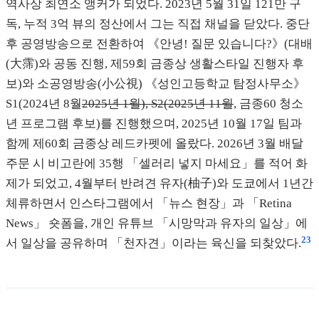
역사상 최연소 앵커가 되었다. 2023년 5월 31일 121만 구
독, 누적 3억 뷰의 정산에서 그는 직접 채널을 닫았다. 중단
후 공영방송으로 전환하여 《안녕! 질문 있습니다?》(대배
(大霈)와 공동 진행, 제59회 금종상 생활스타일 진행자 후
보)와 소공영방송(小公視) 《성인고등학교 탐정사무소》
S1(2024년 8월
2025년 1월), S2(2025년 11월
, 금종60 청소
년 프로그램 후보)를 진행했으며, 2025년 10월 17일 팀과
함께 제60회 금종상 레드카펫에 올랐다. 2026년 3월 배달
주문 시 비고란에 35행 「셀러리 넣지 마세요」를 적어 화
제가 되었고, 4월부터 반려견 유자(柚子)와 도쿄에서 1년간
체류하면서 인스타그램에서 「뉴스 현장」과 「Retina
News」 숏폼을, 개인 유튜브 「시망막과 유자의 일상」에
2
3
서 일상을 공유하며 「천자견」이라는 육신을 되찾았다.