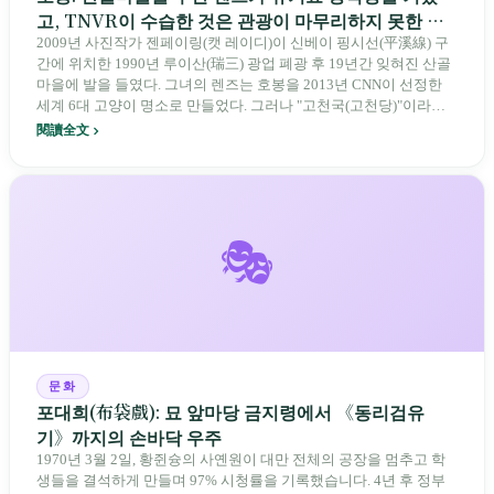
고, TNVR이 수습한 것은 관광이 마무리하지 못한 선
의였다
2009년 사진작가 젠페이링(캣 레이디)이 신베이 핑시선(平溪線) 구
간에 위치한 1990년 루이산(瑞三) 광업 폐광 후 19년간 잊혀진 산골
마을에 발을 들였다. 그녀의 렌즈는 호봉을 2013년 CNN이 선정한
세계 6대 고양이 명소로 만들었다. 그러나 "고천국(고천당)"이라는
이름은 대만 최대 유기묘 양식장을 낳았다 — 2012년 고양이 전염병
閱讀全文
발생, 2013년 최소 10건의 학대 사건, 2022년 유기묘 사건 벌금 11만
신달러. 2014년 캣 레이디는 물러나며 "고양이를, 나를, 호봉을 끊임
없이 소비한다"는 말을 남겼다. 2026년 1월 TNVR은 200-300마리를
30여 마리로 줄였고, 미러 위클리는 "촌락 소멸" 프레임으로 보도했
다. 그러나 사라진 것은 고양이 마을이 아니라 "단일 인플루언서 IP
🎭
로 지탱한 지역 창생 모델"이었다.
문화
포대희(布袋戲): 묘 앞마당 금지령에서 《동리검유
기》까지의 손바닥 우주
1970년 3월 2일, 황쥔슝의 사옌원이 대만 전체의 공장을 멈추고 학
생들을 결석하게 만들며 97% 시청률을 기록했습니다. 4년 후 정부