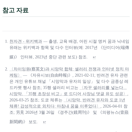
참고 자료
천자견 - 위키백과
— 출생, 교육 배경, 어린 시절 앵커 꿈과 닉네임
유래는 위키백과 항목 및 다수 인터뷰(예: 2017년 《단미디어(端傳
媒)》 인터뷰, 2023년 중단 관련 보도) 참조.
↩
〈차이잉원(蔡英文)과 시망막 합체: 셀러리 전쟁과 인터넷 정치 마
케팅〉
— 《자유시보(自由時報)》, 2021-02-11; 반려견 유자 관련
은 개인 유튜브 채널 「시망막과 유자의 일상」 및 다수 금종상 레
드카펫 행사 참조; 35행 셀러리 비고는
〈자꾸 셀러리를 넣는다...
시망막, 「35행 초장성 비고」로 드디어 사장님 댓글 유도 성공〉
,
2026-03-25 참조; 도쿄 체류는
〈시망막, 반려견 유자와 도쿄 1년
체류! 감성적으로 외치다: 마침내 꿈을 이루었다〉
, 2026-04-01 참
조; 另見 2026년 3월 26일 《경주간(鏡周刊)》 및 《의평뉴스(壹蘋
新聞網)》 보도.
↩