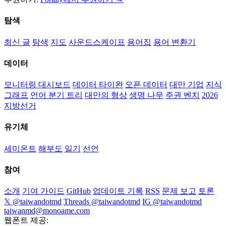
탐색
최신 글
탐색
지도
사운드스케이프
용어집
용어 변환기
데이터
모니터링 대시보드
데이터 타이완
오픈 데이터
대만 기업
지식
그래프
언어 분기 트리
대만의 형상
생명 나무
주권 벤치
2026
지방선거
유기체
세미온트
해부도
일기
선언
참여
소개
기여 가이드
GitHub
업데이트 기록
RSS
문제 보고
토론
𝕏 @taiwandotmd
Threads @taiwandotmd
IG @taiwandotmd
taiwanmd@monoame.com
웹폰트 제공: