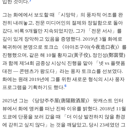
5
입한 것이다.
그는 화에에서 보도할 때 「시망막」의 풍자적 어조를 완
전히 내려놓고, 전문 미디어인의 절제와 정밀함으로 돌아
갔다. 비록 9개월만 지속되었지만, 그가 「전문 서사」를
깊이 있게 장악하고 있음을 증명했다. 2019년 3월 화에로
복귀하여 본명으로 토크쇼 《야야조구야(今夜造口夜)》를
진행했으며, 같은 해 10월 황자교(黃子佼), 정인성(鄭茵聲)
과 함께 제54회 금종상 시상식 진행을 맡아 「넷 vs 플랫폼
대전 — 콘텐츠가 왕도다」라는 풍자 토크쇼를 선보였다.
화에는 원래 2019년에 그를 위한 새로운 형식의 시사 풍자
6
프로그램을 기획하기도 했다.
2025년 그는 《당양주주屋(唐陽雞酒屋)》 팟캐스트 인터
뷰에서 화에 앵커를 떠난 진짜 이유를 밝혔다. 2018년 11월
도쿄에 단풍을 보러 갔을 때 「더 이상 발전하지 않을 환경
에 갇히고 싶지 않다」는 것을 깨달았고, 당시 23세였던 그