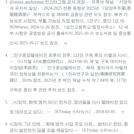
@retina_anchorman 인스타그램 공식 계정
— 유튜브 채널 「시망막
과 유자의 일상」; 2024-2025 전환 동향은 2025년 《당양주주屋(唐
陽雞酒屋)》 팟캐스트 및 제60회 금종상 관련 보도 참조; 복귀 가
능성은
시망막, 부활 가능성 직접 밝히다 《안구》 중단 1년 여
,
NOWnews, 2024-11-26 참조; 《성인고등학교 탐정사무소》 S2 세
부 사항은 공영방송 공식 홈페이지 2025-10-31 보도자료 및 중앙통
신사 2025-10-17 보도 참조.
↩
〈안구중앙텔레비전 최후의 전투: 121만 구독 후의 이별과 시사〉
— 《디지털 시대(數位時代)》, 2023-04-10; 뷰 및 구독 데이터는
이정량(李政亮) 〈「안구중앙텔레비전」 해체: 풍자극이 어떻게
국민 정체성을 전환하는가〉(《전파연구와 실천(傳播研究與實
踐)》, 2019) 참조; 2025년 초 메인 채널 누적 약 2.84억 뷰, 117만
구독은 중단 후 관련 추적 보도 참조.
↩
〈시망막, 화에 앵커 되다! 천자견: 청년들을 다시 텔레비전 앞으
로 데려오고 싶다〉
— 《ETtoday 스타뉴스》, 2018-03-01.
↩
시망막, 7년 만에 「화에 앵커 사임 주요 이유」 밝히다! 한탄: 환
경이 발전하지 않을 것을 깨달았다
— 《ETtoday 스타뉴스》,