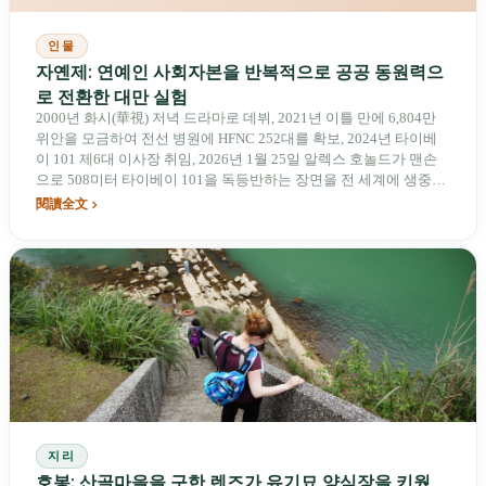
인물
자옌제: 연예인 사회자본을 반복적으로 공공 동원력으
로 전환한 대만 실험
2000년 화시(華視) 저녁 드라마로 데뷔, 2021년 이틀 만에 6,804만
위안을 모금하여 전선 병원에 HFNC 252대를 확보, 2024년 타이베
이 101 제6대 이사장 취임, 2026년 1월 25일 알렉스 호놀드가 맨손
으로 508미터 타이베이 101을 독등반하는 장면을 전 세계에 생중계
하게 한 것까지—자옌제가 걸어온 길은 대만에 전례가 없는 것이었
閱讀全文
다: 연예인 사회자본을 반복적으로 넘어서 공공 동원력으로 실현시
키고, 한 걸음을 내디딜 때마다 동등한 분량의 의문이 뒤따르며, 더
큰 동원으로 응답한다.
지리
호봉: 산골마을을 구한 렌즈가 유기묘 양식장을 키웠