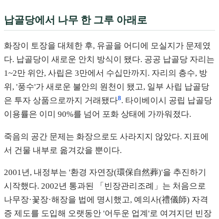
납골당에서 나무 한 그루 아래로
화장이 토장을 대체한 후, 유골을 어디에 모실지가 문제였
다. 납골당이 새로운 안치 방식이 됐다. 공공 납골당 자리는
1~2만 위안, 사립은 3만에서 수십만까지. 자리의 층수, 방
위, '풍수'가 새로운 불안의 원천이 됐고, 일부 사립 납골당
8
은 투자 상품으로까지 거래됐다
. 타이베이시 공립 납골당
이용률은 이미 90%를 넘어 포화 상태에 가까워졌다.
죽음의 공간 문제는 화장으로도 사라지지 않았다. 지표에
서 건물 내부로 옮겨갔을 뿐이다.
2001년, 내정부는 '환경 자연장(環保自然葬)'을 추진하기
시작했다. 2002년 통과된 「빈장관리조례」는 처음으로
나무장·꽃장·해장을 법에 명시했고, 예의사(禮儀師) 자격
증 제도를 도입해 오랫동안 '어두운 업계'로 여겨지던 빈장