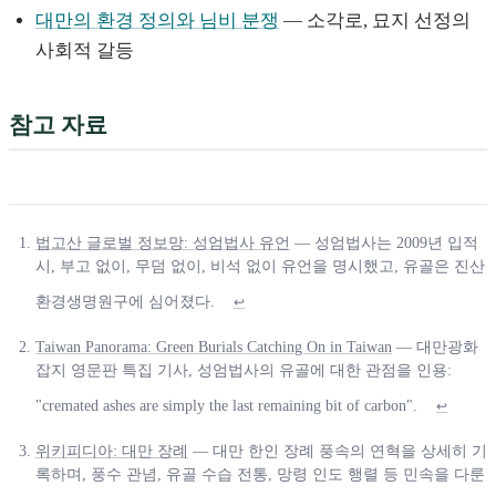
대만의 환경 정의와 님비 분쟁
— 소각로, 묘지 선정의
사회적 갈등
참고 자료
법고산 글로벌 정보망: 성엄법사 유언
— 성엄법사는 2009년 입적
시, 부고 없이, 무덤 없이, 비석 없이 유언을 명시했고, 유골은 진산
환경생명원구에 심어졌다.
↩
Taiwan Panorama: Green Burials Catching On in Taiwan
— 대만광화
잡지 영문판 특집 기사, 성엄법사의 유골에 대한 관점을 인용:
"cremated ashes are simply the last remaining bit of carbon".
↩
위키피디아: 대만 장례
— 대만 한인 장례 풍속의 연혁을 상세히 기
록하며, 풍수 관념, 유골 수습 전통, 망령 인도 행렬 등 민속을 다룬