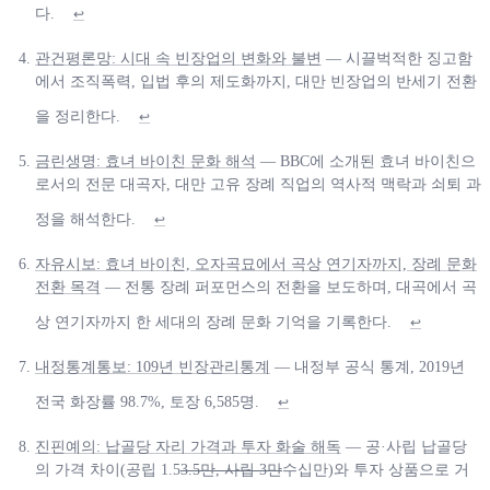
다.
↩
관건평론망: 시대 속 빈장업의 변화와 불변
— 시끌벅적한 징고함
에서 조직폭력, 입법 후의 제도화까지, 대만 빈장업의 반세기 전환
을 정리한다.
↩
금린생명: 효녀 바이친 문화 해석
— BBC에 소개된 효녀 바이친으
로서의 전문 대곡자, 대만 고유 장례 직업의 역사적 맥락과 쇠퇴 과
정을 해석한다.
↩
자유시보: 효녀 바이친, 오자곡묘에서 곡상 연기자까지, 장례 문화
전환 목격
— 전통 장례 퍼포먼스의 전환을 보도하며, 대곡에서 곡
상 연기자까지 한 세대의 장례 문화 기억을 기록한다.
↩
내정통계통보: 109년 빈장관리통계
— 내정부 공식 통계, 2019년
전국 화장률 98.7%, 토장 6,585명.
↩
진핀예의: 납골당 자리 가격과 투자 화술 해독
— 공·사립 납골당
의 가격 차이(공립 1.5
3.5만, 사립 3만
수십만)와 투자 상품으로 거