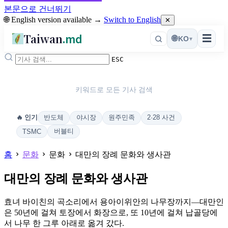
본문으로 건너뛰기
🌐 English version available →
Switch to English
✕
Taiwan
.md
☰
🌐
KO
▾
ESC
키워드로 모든 기사 검색
반도체
야시장
원주민족
2·28 사건
🔥 인기
버블티
TSMC
홈
문화
문화
대만의 장례 문화와 생사관
대만의 장례 문화와 생사관
효녀 바이친의 곡소리에서 용아이위안의 나무장까지—대만인
은 50년에 걸쳐 토장에서 화장으로, 또 10년에 걸쳐 납골당에
서 나무 한 그루 아래로 옮겨 갔다.