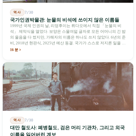
역사
7/30
국가인권박물관: 눈물의 비석에 쓰이지 않은 이름들
1999년 국제 인권의 날, 리덩후이는 뤼다오에서 직접 「눈물의 비
석」 제막식을 열었다. 보양은 스물여덟 글자로 모든 어머니의 긴 밤
의 울음을 다 썼지만, 가해자의 이름은 하나도 쓰지 않았다. 6년의 준
비, 2018년 현판식, 2025년 예산 동결. 국가가 스스로 저지른 일을 기
념하기 위해 스스로 세운 박물관. 계엄 해제 39년 동안 사법 재판을
16 분
받은 가해자는 단 한 명도 없다.
역사
7/30
대만 철도사: 폐병철도, 검은 머리 기관차, 그리고 외국
이름을 잃어버린 계보