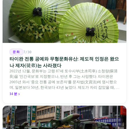
문화
7/30
타이완 전통 공예와 무형문화유산: 제도적 인정은 왔으
나 제자(徒弟)는 사라졌다
2022년 12월, 문화부는 고령 87세 토수사부(土水司阜) 소청량(蘇清
良)을 '인간국보'로 지정했으나, 반년 후 그는 사망했다. 타이완은
2005년 와서 '중요 전통 공예 보존자'를 문자법(文資法)에 명시했으
며, 일본보다 50년, 한국보다 43년 늦었다. 제도가 자리 잡았을 때, 제
자 제도는 이미 1970-80년대 산업화 과정에서 붕괴되었다. 600여 명
14 분
전통 장사 중 50세 미만은 '소수'에 불과하다. 명단은 길어지지만, 가
르칠 수 있는 사람은 줄어든다.