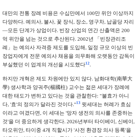
대만의 전통 장례 비용은 수십만에서 100만 위안 이상까지
다양하다. 예의사, 불사, 꽃 장식, 장소, 영구차, 납골당 자리
—모든 단계가 상업이다. 빈장 산업의 연간 산출액은 200
억 위안을 넘는 것으로 추산된다. 2002년 「빈장관리조
례」는 예의사 자격증 제도를 도입해, 일정 규모 이상의 빈
장업자에게 전문 예의사 채용을 의무화해 오랫동안 감독이
12
부실했던 이 업계의 개선을 시도했다
.
하지만 개혁은 제도 차원에만 있지 않다. 남화대학(南華大
學) 생사학과 양궈주(楊國柱) 교수는 젊은 세대가 장례에
대한 태도가 변하고 있다는 것을 관찰한다: "불효가 아니
13
다, '효'의 정의가 달라진 것이다."
윗세대는 허례가 효심
이라고 여겼다면, 이 세대는 '망자 생전의 의사를 존중하는
것'을 더 중요하게 생각한다. 2026년부터 타이베이, 신베이,
타오위안, 타이중 4개 직할시가 '사전 환경장 의사 등록'을