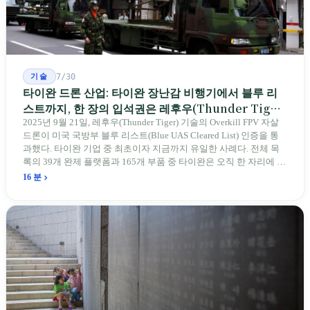
기술
7/30
타이완 드론 산업: 타이완 장난감 비행기에서 블루 리
스트까지, 한 장의 입석권은 레후우(Thunder Tiger)
에게
2025년 9월 21일, 레후우(Thunder Tiger) 기술의 Overkill FPV 자살
드론이 미국 국방부 블루 리스트(Blue UAS Cleared List) 인증을 통
과했다. 타이완 기업 중 최초이자 지금까지 유일한 사례다. 전체 목
록의 39개 완제 플랫폼과 165개 부품 중 타이완은 오직 한 자리에 불
과하다. 2026년 4월, 미국 양당 소속 상원의원 4명이 《타이완을 위
16 분
한 푸른 하늘법(Blue Skies for Taiwan Act)》을 공동 발의해 타이완
기업용 고속 통로 설치를 요구했다. 이 법안 자체의 존재가 한 가지
를 드러낸다: 타이완의 진입이 너무 느려 미국 스스로가 입법을 통해
장벽을 낮춰야 한다는 점이다. 타이완에서 46년간 원격 조종 장난감
비행기를 만들어 온 한 회사가 오하이오주에 두 번째 공장을 건설할
계획을 세우고 있다.