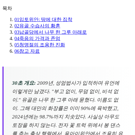
목차
01
입토위안: 땅에 대한 집착
02
유골 수습사의 황혼
03
납골당에서 나무 한 그루 아래로
04
죽음의 가격과 존엄
05
청명절의 조용한 진화
06
참고 자료
30초 개요:
2009년, 성엄법사가 입적하며 유언에
이렇게만 남겼다. "부고 없이, 무덤 없이, 비석 없
이." 유골은 나무 한 그루 아래 묻혔다. 이름도 없
이. 그해 대만의 화장률은 이미 90%에 육박했고,
2024년에는 98.7%까지 치솟았다. 사실상 아무도
토장을 하지 않는다. 전자 꽃 트럭 위에서 봉 댄스
를 추는 출상 행렬에서, 용아이위안에서 조용히 유