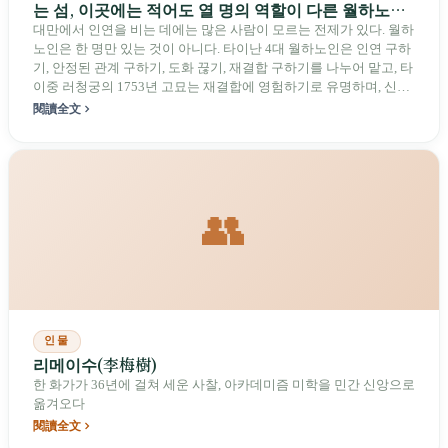
는 섬, 이곳에는 적어도 열 명의 역할이 다른 월하노인
이 있다
대만에서 인연을 비는 데에는 많은 사람이 모르는 전제가 있다. 월하
노인은 한 명만 있는 것이 아니다. 타이난 4대 월하노인은 인연 구하
기, 안정된 관계 구하기, 도화 끊기, 재결합 구하기를 나누어 맡고, 타
이중 러청궁의 1753년 고묘는 재결합에 영험하기로 유명하며, 신베
이 웨이밍탕의 토아신은 성소수자 인연을 전담한다. 샤하이, 룽산사,
閱讀全文
루강 톈허우궁도 각자 전문 분야가 있다. 신도들은 “배우자 조건”을
되도록 상세히 쓰라고 배운다. 빈칸을 남기면 월하노인이 파고들 틈
이 생기기 때문이다.
👥
인물
리메이수(李梅樹)
한 화가가 36년에 걸쳐 세운 사찰, 아카데미즘 미학을 민간 신앙으로
옮겨오다
閱讀全文