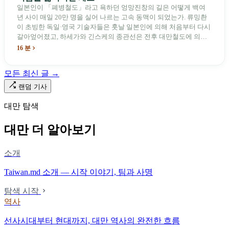
일본인이 「폐병철도」라고 욕하던 엉망진창의 길은 어떻게 백여
년 사이 매일 20만 명을 실어 나르는 고속 동맥이 되었는가. 류밍촨
이 초빙한 독일·영국 기술자들은 훗날 일본인에 의해 처음부터 다시
갈아엎어졌고, 하세가와 긴스케의 종관선은 전후 대만철도에 의해
이름과 번호가 바뀌었다. 세대마다 앞선 세대의 기록을 주석으로 밀
16 분
어냈다. 외국 이름들은 줄곧 벗겨져 나갔고, 남은 것은 대만어의
「오타우아」「화차아」, 쥐광·쯔창·푸싱이라는 정치 구호뿐이었
모든 최신 글 →
다. 마침내 푸유마·타로코 세대에 이르러서야 원주민 지명이 다시 철
로 위에 깔렸다.
랜덤 기사
대만 탐색
대만 더 알아보기
소개
Taiwan.md 소개 — 시작 이야기, 팀과 사명
탐색 시작
역사
선사시대부터 현대까지, 대만 역사의 완전한 흐름