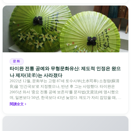
문화
타이완 전통 공예와 무형문화유산: 제도적 인정은 왔으
나 제자(徒弟)는 사라졌다
2022년 12월, 문화부는 고령 87세 토수사부(土水司阜) 소청량(蘇清
良)을 '인간국보'로 지정했으나, 반년 후 그는 사망했다. 타이완은
2005년 와서 '중요 전통 공예 보존자'를 문자법(文資法)에 명시했으
며, 일본보다 50년, 한국보다 43년 늦었다. 제도가 자리 잡았을 때, 제
자 제도는 이미 1970-80년대 산업화 과정에서 붕괴되었다. 600여 명
閱讀全文
전통 장사 중 50세 미만은 '소수'에 불과하다. 명단은 길어지지만, 가
르칠 수 있는 사람은 줄어든다.