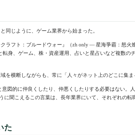
くと同じように、ゲーム業界から始まった。
ト：ブルードウォー』（zh only — 星海爭霸：怒火燎原
ータルへと転身、ゲーム、株・資産運用、占いと星占いなど複数
領域を横断しながらも、常に「人々がネット上のどこに集ま
誰かと意図的に仲良くしたり、仲悪くしたりする必要はない
うに聞こえるこの言葉は、長年業界にいて、それぞれの転
いた