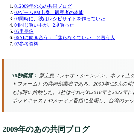
01
2009年のあの共同ブログ
02
ゲームPM出身、観察者の本能
03
同時に、彼はレシピサイトを作っていた
04
同じ買い手が、2度買った
05
里長伯
06
AIに向き合う：「焦らなくていい」と言う人
07
参考資料
30秒概覽：
蕭上農（シャオ・シャンノン、ネット上の名
トフォーム）の共同創業者である。2009年に5人の
も同時に始動した。2社はそれぞれ2018年と202
ポッドキャストやメディア番組に登場し、台湾のテッ
2009年のあの共同ブログ