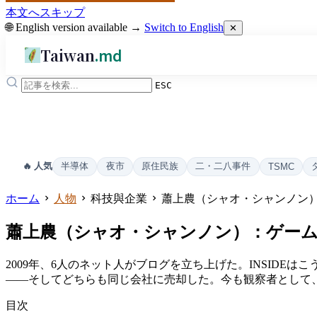
本文へスキップ
🌐 English version available →
Switch to English
✕
Taiwan
.md
ESC
半導体
夜市
原住民族
二・二八事件
🔥 人気
TSMC
ホーム
人物
科技與企業
蕭上農（シャオ・シャンノン）
蕭上農（シャオ・シャンノン）：ゲームP
2009年、6人のネット人がブログを立ち上げた。INSIDE
——そしてどちらも同じ会社に売却した。今も観察者として
目次