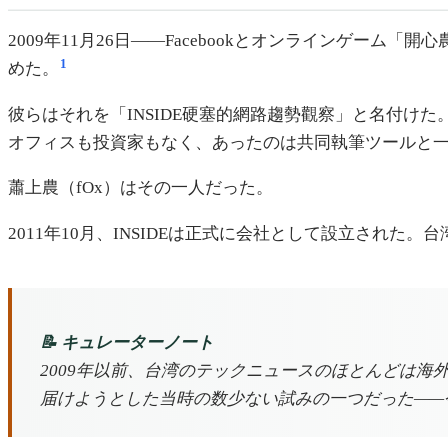
2009年11月26日——Facebookとオンラインゲ
1
めた。
彼らはそれを「INSIDE硬塞的網路趨勢觀察」と名付
オフィスも投資家もなく、あったのは共同執筆ツールと
蕭上農（fOx）はその一人だった。
2011年10月、INSIDEは正式に会社として設立され
📝 キュレーターノート
2009年以前、台湾のテックニュースのほとんどは海
届けようとした当時の数少ない試みの一つだった——