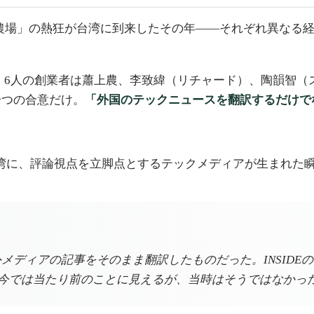
ーム「開心農場」の熱狂が台湾に到来したその年——それぞれ異
けた。6人の創業者は蕭上農、李致緯（リチャード）、陶韻智
一つの合意だけ。
「外国のテックニュースを翻訳するだけで
た。台湾に、評論視点を立脚点とするテックメディアが生まれた
外メディアの記事をそのまま翻訳したものだった。INSID
今では当たり前のことに見えるが、当時はそうではなかっ