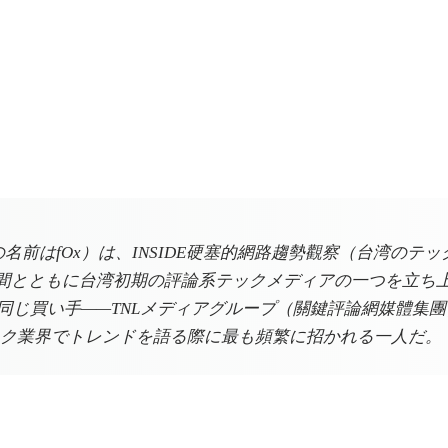
前はfOx）は、INSIDE硬塞的網路趨勢觀察（台湾のテッ
仲間とともに台湾初期の評論系テックメディアの一つを立ち上
2年に同じ買い手——TNLメディアグループ（關鍵評論網媒體
ク業界でトレンドを語る際に最も頻繁に招かれる一人だ。