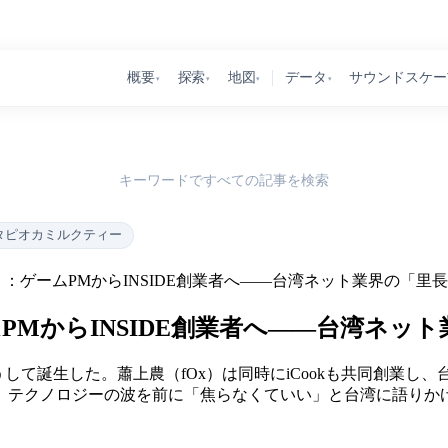
概要
探索
地図
データ
サウンドスケー
▾
▾
▾
▾
キーワードですべての記事を検索
タピオカミルクティー
：ゲームPMからINSIDE創業者へ——台湾ネット業界の「里
MからINSIDE創業者へ——台湾ネッ
はこうして誕生した。蕭上農（fOx）は同時にiCookも共同創業
、テクノロジーの波を前に「焦らなくていい」と台湾に語りか