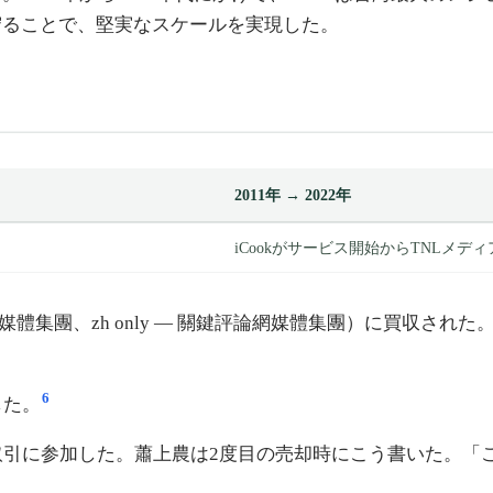
守ることで、堅実なスケールを実現した。
2011年 → 2022年
iCookがサービス開始からTNLメデ
評論網媒體集團、zh only — 關鍵評論網媒體集團）に買収
6
した。
取引に参加した。蕭上農は2度目の売却時にこう書いた。「