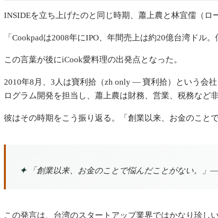
INSIDEを立ち上げたのと同じ時期、蕭上農と林宜儒（ロ
「Cookpadは2008年にIPO、年間売上は約20億台湾
この言葉が後にiCook愛料理の出発点となった。
2010年8月、3人は寶利拾（zh only — 寶利拾）とい
ログラム開発を担当し、蕭上農は財務、営業、税務など
彼はその時期をこう振り返る。「創業以来、お金のこと
✦
「創業以来、お金のことで悩んだことがない。」—
この発言は、台湾のスタートアップ業界ではかなり珍しい。2