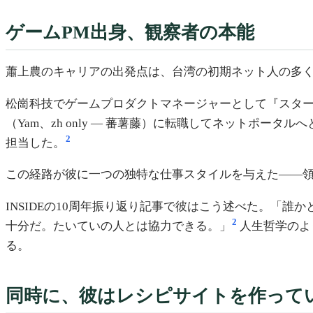
ゲームPM出身、観察者の本能
蕭上農のキャリアの出発点は、台湾の初期ネット人の多
松崗科技でゲームプロダクトマネージャーとして『スタークラフ
（Yam、zh only — 蕃薯藤）に転職してネットポ
2
担当した。
この経路が彼に一つの独特な仕事スタイルを与えた——
INSIDEの10周年振り返り記事で彼はこう述べた。「
2
十分だ。たいていの人とは協力できる。」
人生哲学のよ
る。
同時に、彼はレシピサイトを作って