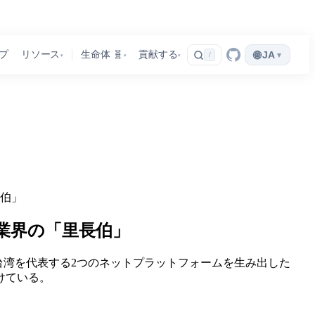
🌐
プ
リソース
生命体 🧬
貢献する
JA
▾
/
▾
▾
▾
長伯」
ト業界の「里長伯」
し、台湾を代表する2つのネットプラットフォームを生み出した
けている。