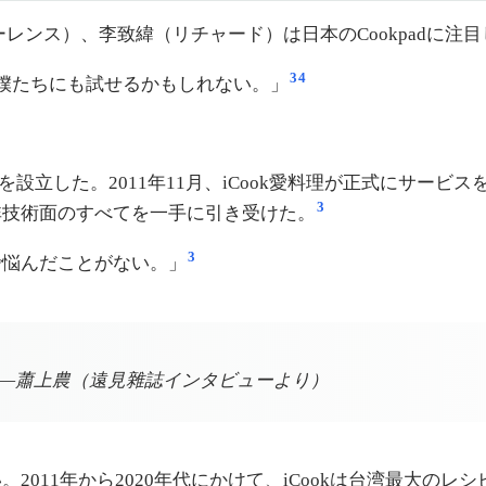
ーレンス）、李致緯（リチャード）は日本のCookpadに注
3
4
ドル。僕たちにも試せるかもしれない。」
う会社を設立した。2011年11月、iCook愛料理が正式にサービ
3
非技術面のすべてを一手に引き受けた。
3
で悩んだことがない。」
—蕭上農（遠見雜誌インタビューより）
011年から2020年代にかけて、iCookは台湾最大のレ