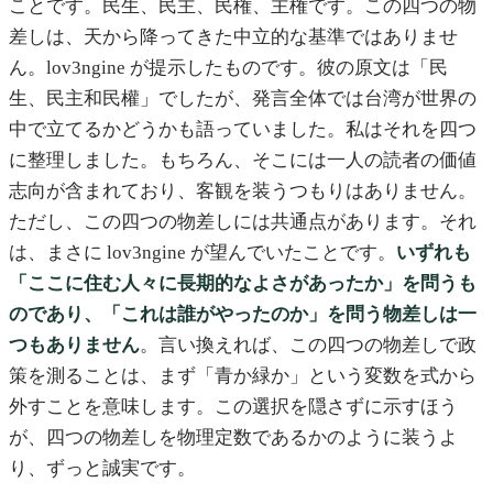
ことです。民生、民主、民権、主権です。この四つの物
差しは、天から降ってきた中立的な基準ではありませ
ん。lov3ngine が提示したものです。彼の原文は「民
生、民主和民權」でしたが、発言全体では台湾が世界の
中で立てるかどうかも語っていました。私はそれを四つ
に整理しました。もちろん、そこには一人の読者の価値
志向が含まれており、客観を装うつもりはありません。
ただし、この四つの物差しには共通点があります。それ
は、まさに lov3ngine が望んでいたことです。
いずれも
「ここに住む人々に長期的なよさがあったか」を問うも
のであり、「これは誰がやったのか」を問う物差しは一
つもありません
。言い換えれば、この四つの物差しで政
策を測ることは、まず「青か緑か」という変数を式から
外すことを意味します。この選択を隠さずに示すほう
が、四つの物差しを物理定数であるかのように装うよ
り、ずっと誠実です。