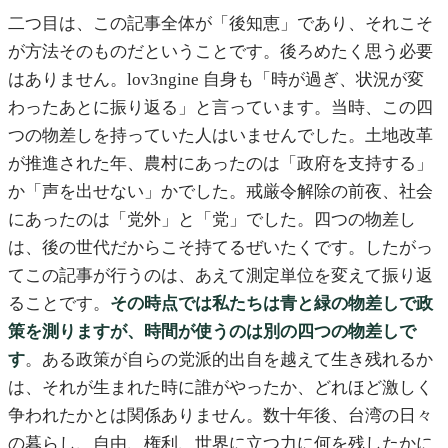
二つ目は、この記事全体が「後知恵」であり、それこそ
が方法そのものだということです。後ろめたく思う必要
はありません。lov3ngine 自身も「時が過ぎ、状況が変
わったあとに振り返る」と言っています。当時、この四
つの物差しを持っていた人はいませんでした。土地改革
が推進された年、農村にあったのは「政府を支持する」
か「声を出せない」かでした。戒厳令解除の前夜、社会
にあったのは「党外」と「党」でした。四つの物差し
は、後の世代だからこそ持てるぜいたくです。したがっ
てこの記事が行うのは、あえて測定単位を変えて振り返
ることです。
その時点では私たちは青と緑の物差しで政
策を測りますが、時間が使うのは別の四つの物差しで
す
。ある政策が自らの党派的出自を越えて生き残れるか
は、それが生まれた時に誰がやったか、どれほど激しく
争われたかとは関係ありません。数十年後、台湾の日々
の暮らし、自由、権利、世界に立つ力に何を残したかに