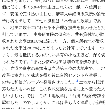
に低すぎました。受け取った四大公司の株式も当時の時
価は低く、多くの中小地主はこれらの「紙」を信用せ
ず、安値で売り払いました。清華大学経済系教授の劉瑞
華は名を出して、三七五減租は「不合理な政策」であ
り、地主に数十年にわたる不合理な損失を負わせたと批
3
判しています。
中央研究院の研究も、共有貸付地が徴
収された比率は81.8%に達した一方、個人所有地が徴収
された比率は28.2%にとどまったと計算しています。つ
まり、最も抵抗する力のない共有の小地主ほど、深く切
4
られたのです。
また少数の地主は別の道を歩みまし
た。鹿港の辜家の辜振甫は当時第三位の大地主で、土地
改革に協力して株式を得た後に台湾セメントを掌握し、
5
のちに和信グループへ発展させました。
土地から転げ
落ちた人もいれば、この株式交換を足場に上へ登った人
もいました。では、この土地改革は「台湾の経済奇跡を
駆動した」のでしょうか。これは最も広く流通した説明