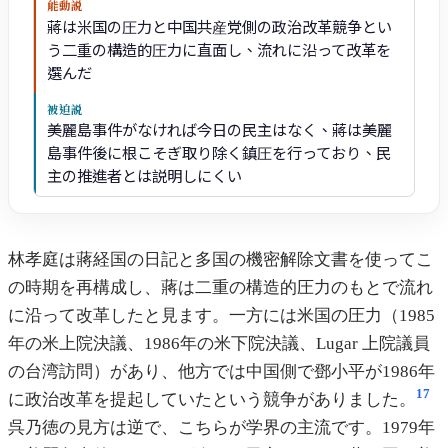
能動説
蔣は米国の圧力と中国共産党側の政治改革競争とい
う二重の構造的圧力に直面し、流れに沿って改革を
選んだ
被迫説
美麗島事件がなければ今日の民主はなく、蔣は美麗
島事件後に根こそぎ取り除く鎮圧を行っており、民
主の推進者とは説明しにくい
林孝庭は蔣経国の日記と多国の機密解除文書を使ってこ
の時期を再構成し、蔣は二重の構造的圧力のもとで流れ
に沿って改革したと見ます。一方には米国の圧力（1985
年の米上院決議、1986年の米下院決議、Lugar 上院議員
の台湾訪問）があり、他方では中国側で鄧小平が1986年
17
に政治改革を提起していたという競争がありました。
呉乃徳の見方は逆で、こちらが学界の主流です。1979年