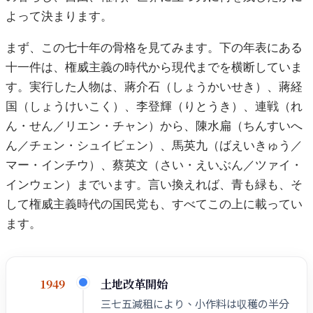
よって決まります。
まず、この七十年の骨格を見てみます。下の年表にある
十一件は、権威主義の時代から現代までを横断していま
す。実行した人物は、蔣介石（しょうかいせき）、蔣経
国（しょうけいこく）、李登輝（りとうき）、連戦（れ
ん・せん／リエン・チャン）から、陳水扁（ちんすいへ
ん／チェン・シュイビェン）、馬英九（ばえいきゅう／
マー・インチウ）、蔡英文（さい・えいぶん／ツァイ・
インウェン）までいます。言い換えれば、青も緑も、そ
して権威主義時代の国民党も、すべてこの上に載ってい
ます。
土地改革開始
1949
三七五減租により、小作料は収穫の半分