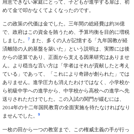
用意できない家庭にとって、子どもが進学する扉は、初
めて金で叩かなくてよくなったのです。
この政策の代価は金でした。三年間の総経費は約36億
で、政府はこの資金を賄うため、予算均衡を目的に増税
7
しました。
また、多くの人が記憶する「九年国教が経
済離陸の人的基盤を築いた」という説明は、実際には後
からの逆算であり、正面から支える因果研究はありませ
ん。より穏当な言い方は「学者はそれが貢献したと考え
ている」であって、「これにより奇跡が創られた」では
ありません。進学圧力も消えたわけではなく、小学校か
ら初級中学への進学から、中学校から高校への進学へ先
送りされただけでした。この入試の関門が緩むには、
2014年の十二年国民教育の全面実施を待たなければなり
9
ませんでした。
一枚の田から一つの教室まで、この権威主義の手が行っ