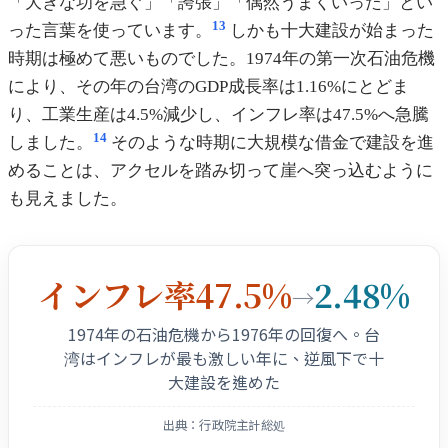
「大きな功を急ぐ」「誇張」「偶然うまくいった」とい
13
った言葉を使っています。
しかも十大建設が始まった
時期は極めて悪いものでした。1974年の第一次石油危機
により、その年の台湾のGDP成長率は1.16%にとどま
り、工業生産は4.5%減少し、インフレ率は47.5%へ急騰
14
しました。
そのような時期に大規模な借金で建設を進
めることは、アクセルを踏み切って崖へ突っ込むように
も見えました。
インフレ率47.5%
2.48%
→
1974年の石油危機から1976年の回復へ。台
湾はインフレが最も激しい年に、逆風下で十
大建設を進めた
出典：行政院主計総処