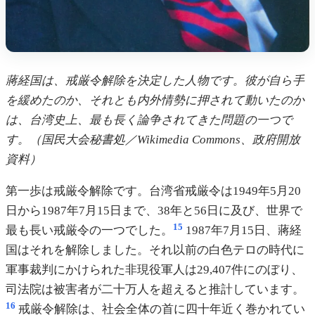
蔣経国は、戒厳令解除を決定した人物です。彼が自ら手
を緩めたのか、それとも内外情勢に押されて動いたのか
は、台湾史上、最も長く論争されてきた問題の一つで
す。（国民大会秘書処／Wikimedia Commons、政府開放
資料）
第一歩は戒厳令解除です。台湾省戒厳令は1949年5月20
日から1987年7月15日まで、38年と56日に及び、世界で
15
最も長い戒厳令の一つでした。
1987年7月15日、蔣経
国はそれを解除しました。それ以前の白色テロの時代に
軍事裁判にかけられた非現役軍人は29,407件にのぼり、
司法院は被害者が二十万人を超えると推計しています。
16
戒厳令解除は、社会全体の首に四十年近く巻かれてい