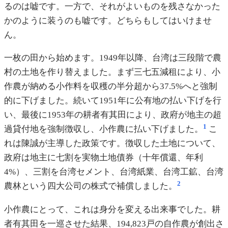
るのは嘘です。一方で、それがよいものを残さなかった
かのように装うのも嘘です。どちらもしてはいけませ
ん。
一枚の田から始めます。1949年以降、台湾は三段階で農
村の土地を作り替えました。まず三七五減租により、小
作農が納める小作料を収穫の半分超から37.5%へと強制
的に下げました。続いて1951年に公有地の払い下げを行
い、最後に1953年の耕者有其田により、政府が地主の超
1
過貸付地を強制徴収し、小作農に払い下げました。
こ
れは陳誠が主導した政策です。徴収した土地について、
政府は地主に七割を実物土地債券（十年償還、年利
4%）、三割を台湾セメント、台湾紙業、台湾工鉱、台湾
2
農林という四大公司の株式で補償しました。
小作農にとって、これは身分を変える出来事でした。耕
者有其田を一巡させた結果、194,823戸の自作農が創出さ