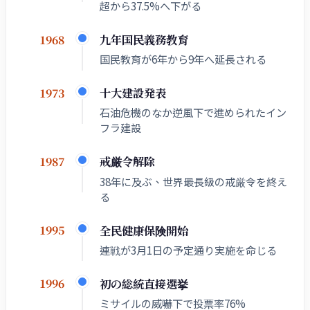
超から37.5%へ下がる
九年国民義務教育
1968
国民教育が6年から9年へ延長される
十大建設発表
1973
石油危機のなか逆風下で進められたイン
フラ建設
戒厳令解除
1987
38年に及ぶ、世界最長級の戒厳令を終え
る
全民健康保険開始
1995
連戦が3月1日の予定通り実施を命じる
初の総統直接選挙
1996
ミサイルの威嚇下で投票率76%