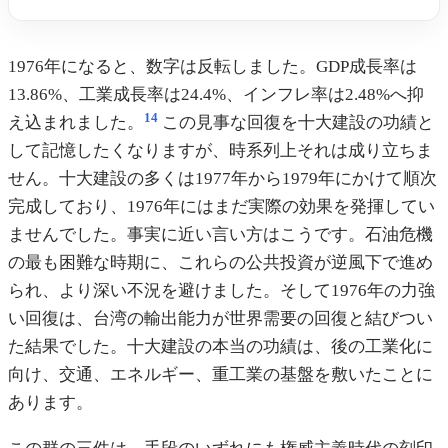
1976年になると、数字は反転しました。GDP成長率は
13.86%、工業成長率は24.4%、インフレ率は2.48%へ抑
14
え込まれました。
この見事な回復を十大建設の功績と
して記憶したくなりますが、時系列上それは成り立ちま
せん。十大建設の多くは1977年から1979年にかけて順次
完成しており、1976年にはまだ実際の効果を発揮してい
ませんでした。事実に近い言い方はこうです。石油危機
の最も困難な時期に、これらの公共投資が逆風下で進め
られ、より深い不況を避けました。そして1976年の力強
い回復は、台湾の輸出能力が世界需要の回復と結びつい
た結果でした。十大建設の本当の功績は、後の工業化に
向け、交通、エネルギー、重工業の基盤を敷いたことに
あります。