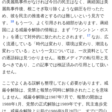
の美麗島事件がなければ今日の民主はなく、蔣経国は美
麗島事件後、根こそぎ取り除くような鎮圧を行ったた
め、彼を民主の推進者とするのは難しいという見方で
18
す。
もう一つ、よく引用される細部があります。蔣経
国による戒厳令解除の情報は、まず『ワシントン・ポス
17
ト』を通じて対外的に放たれたとされます。
なお、広
く流通している「時代は変わり、環境は変わり、潮流も
変わっている」という一文については、一次資料として
の逐語録は見つかりません。複数メディアの転引用と見
るべきであり、この記事では検証済みの引用として扱い
ません。
ここでよくある誤解も整理しておく必要があります。戒
厳令解除は、党禁と報禁が同時に解除されたことを意味
しません。戒厳令解除は1987年7月で、報禁の開放は
1988年1月、党禁の正式解除は1989年です。民主進歩党
は、戒厳令解除より前の1986年9月28日に、すでに円山