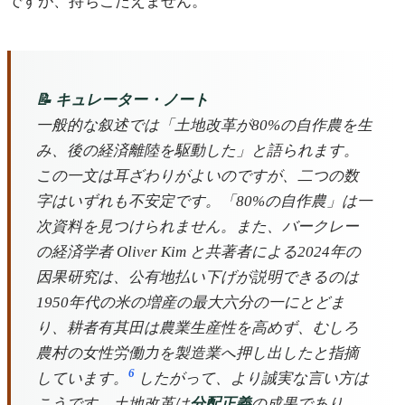
ですが、持ちこたえません。
📝 キュレーター・ノート
一般的な叙述では「土地改革が80%の自作農を生
み、後の経済離陸を駆動した」と語られます。
この一文は耳ざわりがよいのですが、二つの数
字はいずれも不安定です。「80%の自作農」は一
次資料を見つけられません。また、バークレー
の経済学者 Oliver Kim と共著者による2024年の
因果研究は、公有地払い下げが説明できるのは
1950年代の米の増産の最大六分の一にとどま
り、耕者有其田は農業生産性を高めず、むしろ
農村の女性労働力を製造業へ押し出したと指摘
6
しています。
したがって、より誠実な言い方は
こうです。土地改革は
分配正義
の成果であり、