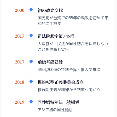
初の政党交代
2000
国民党が台湾での55年の執政を初めて平
和的に手放す
司法院釈字第748号
2017
大法官が、民法が同性結合を保障しない
ことを違憲と宣告
前瞻基礎建設
2017
4年4,200億の特別予算、借入で推進
促進転型正義委員会成立
2018
移行期正義が謝罪から制度へ向かう
同性婚特別法三読通過
2019
アジア初の同性婚法