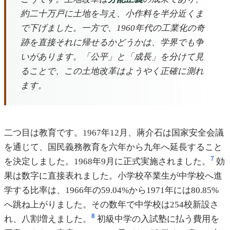
約二十万戸に土地を与え、小作料を半分近くま
で下げました。一方で、1960年代の工業化の奇
跡を直接それに帰せるかどうかは、学界でも争
いがあります。「公平」と「成長」を分けて見
ることで、この土地改革はようやく正確に測れ
ます。
二つ目は教育です。1967年12月、蔣介石は国家安全会議
を通じて、国民義務教育を六年から九年へ延長すること
7
を決定しました。1968年9月に正式実施されました。
効
果は数字に直接表れました。小学校卒業生が中学校へ進
学する比率は、1966年の59.04%から1971年には80.85%
へ跳ね上がりました。その数年で中学校は254校新設さ
8
れ、八割増えました。
初級中学の入試塾に払う費用を