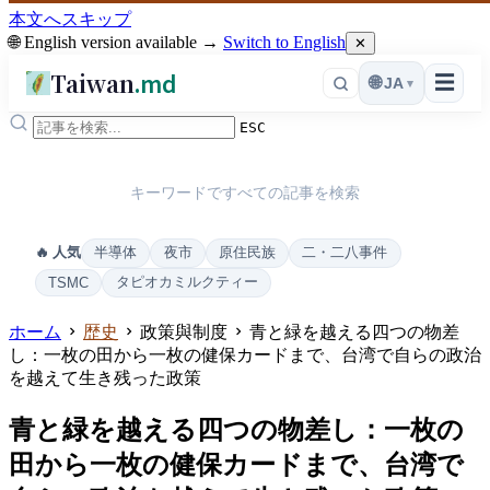
本文へスキップ
🌐 English version available →
Switch to English
✕
Taiwan
.md
☰
🌐
JA
▾
ESC
キーワードですべての記事を検索
半導体
夜市
原住民族
二・二八事件
🔥 人気
タピオカミルクティー
TSMC
ホーム
歴史
政策與制度
青と緑を越える四つの物差
し：一枚の田から一枚の健保カードまで、台湾で自らの政治
を越えて生き残った政策
青と緑を越える四つの物差し：一枚の
田から一枚の健保カードまで、台湾で