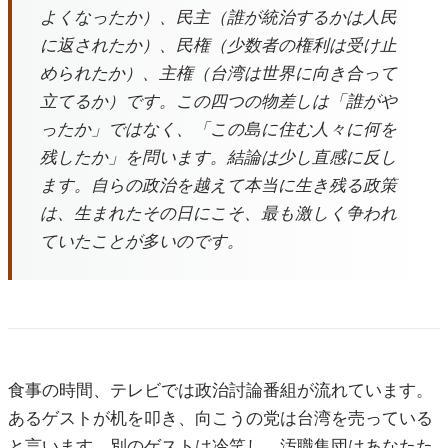
よくなったか）、民主（誰が統治するかは人民
に返されたか）、民権（少数者の権利は受け止
められたか）、主権（台湾は世界に向き合って
立てるか）です。この四つの物差しは「誰がや
ったか」ではなく、「この島に住む人々に何を
残したか」を問います。結論は少し直感に反し
ます。自らの政治を越えて本当に生き残る政策
は、生まれたその日にこそ、最も激しく争われ
ていたことが多いのです。
食事の時間、テレビでは政治討論番組が流れています。
あるゲストが机を叩き、向こうの党は台湾を売っている
と言います。別のゲストは冷笑し、汚職集団はあなたた