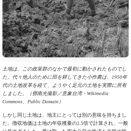
土地は、この政策群のなかで最初に動かされたものでし
た。代々他人のために田を耕してきた小作農は、1950年
代の土地改革を経て、ようやく足元の土地を実際に所有
しました。（鄧南光撮影／意象台湾・Wikimedia
Commons、Public Domain）
しかし同じ土地は、地主にとっては別の意味を持ちまし
た。徴収地価は土地の年収穫量の2.5倍で計算され、一般