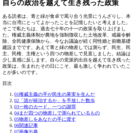
自らの政治を越えて生き残った政策
ある読者は、青と緑が食卓で罵り合う光景にうんざりし、本
当に台湾にとってよかったことを記憶したいと考えました。
そこで私たちは、過去七十年の十一の政策を取り上げまし
た。権威主義体制が農地を強制徴収した土地改革、戒厳令解
除、全民健康保険から、今なお議論が続く同性婚と前瞻基礎
建設までです。あえて青と緑の物差しでは測らず、民生、民
主、民権、主権という四つの物差しで見直しました。結論は
少し直感に反します。自らの党派的出自を越えて生き残った
政策は、生まれたその日にこそ、最も激しく争われていたこ
とが多いのです。
目次
01
権威主義の手が民生の果実を生んだ
02
「誰が統治するか」を手放した数歩
03
一枚のカード、一つの謝罪
04
まだ四つの物差しで測られているもの
05
物差しをあなたの手に渡す
06
関連記事
07
画像出典