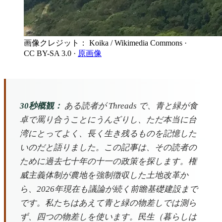
画像クレジット： Koika / Wikimedia Commons
·
CC BY-SA 3.0
·
原画像
30秒概観：
ある読者が Threads で、青と緑が食
卓で罵り合うことにうんざりし、ただ本当に台
湾にとってよく、長く生き残るものを記憶した
いのだと語りました。この記事は、その読者の
ために過去七十年の十一の政策を探します。権
威主義体制が農地を強制徴収した土地改革か
ら、2026年現在も議論が続く前瞻基礎建設まで
です。私たちはあえて青と緑の物差しでは測ら
ず、四つの物差しを使います。民生（暮らしは