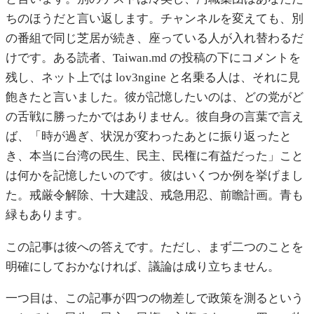
ちのほうだと言い返します。チャンネルを変えても、別
の番組で同じ芝居が続き、座っている人が入れ替わるだ
けです。ある読者、Taiwan.md の投稿の下にコメントを
残し、ネット上では lov3ngine と名乗る人は、それに見
飽きたと言いました。彼が記憶したいのは、どの党がど
の舌戦に勝ったかではありません。彼自身の言葉で言え
ば、「時が過ぎ、状況が変わったあとに振り返ったと
き、本当に台湾の民生、民主、民権に有益だった」こと
は何かを記憶したいのです。彼はいくつか例を挙げまし
た。戒厳令解除、十大建設、戒急用忍、前瞻計画。青も
緑もあります。
この記事は彼への答えです。ただし、まず二つのことを
明確にしておかなければ、議論は成り立ちません。
一つ目は、この記事が四つの物差しで政策を測るという