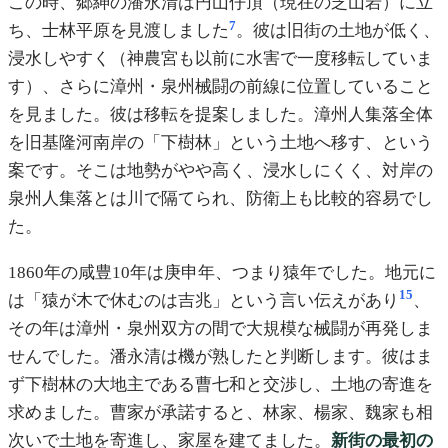
この時、郷紳の潘永清は円山仔頂（現在の芝山岩）に立
7
ち、士林平原を見渡しました
。彼は旧街の土地が低く、
浸水しやすく（神農宮も以前に水害で一度移転していま
す）、さらに漳州・泉州械闘の前線に位置していること
を見ました。彼は移転を提案しました。漳州人集落全体
を旧基隆河南岸の「下樹林」という土地へ移す、という
案です。そこは地勢がやや高く、浸水しにくく、対岸の
泉州人集落とは川で隔てられ、防衛上も比較的容易でし
た。
1860年の咸豊10年は庚申年、つまり猿年でした。地元に
15
は「猿が木で休むのは吉兆」という言い伝えがあり
、
その年は漳州・泉州双方の間で大規模な械闘が再発しま
せんでした。潘永清は機が熟したと判断します。彼はま
ず下樹林の大地主である曹七和と交渉し、土地の寄進を
求めました。曹家が承諾すると、林家、楊家、魏家も相
次いで土地を寄進し、家屋を建てました。
新街の最初の