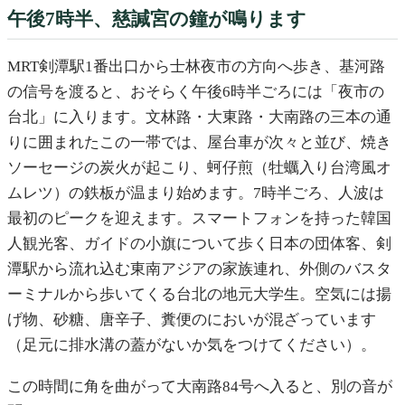
午後7時半、慈諴宮の鐘が鳴ります
MRT剣潭駅1番出口から士林夜市の方向へ歩き、基河路
の信号を渡ると、おそらく午後6時半ごろには「夜市の
台北」に入ります。文林路・大東路・大南路の三本の通
りに囲まれたこの一帯では、屋台車が次々と並び、焼き
ソーセージの炭火が起こり、蚵仔煎（牡蠣入り台湾風オ
ムレツ）の鉄板が温まり始めます。7時半ごろ、人波は
最初のピークを迎えます。スマートフォンを持った韓国
人観光客、ガイドの小旗について歩く日本の団体客、剣
潭駅から流れ込む東南アジアの家族連れ、外側のバスタ
ーミナルから歩いてくる台北の地元大学生。空気には揚
げ物、砂糖、唐辛子、糞便のにおいが混ざっています
（足元に排水溝の蓋がないか気をつけてください）。
この時間に角を曲がって大南路84号へ入ると、別の音が