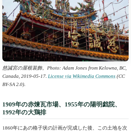
慈諴宮の屋根装飾。Photo: Adam Jones from Kelowna, BC,
Canada, 2019-05-17.
License via Wikimedia Commons
(CC
BY-SA 2.0).
1909年の赤煉瓦市場、1955年の陽明戯院、
1992年の大鶏排
1860年にあの格子状の計画が完成した後、この土地を次