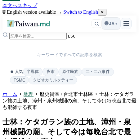
本文へスキップ
🌐 English version available →
Switch to English
✕
Taiwan
.md
☰
🌐
JA
▾
ESC
キーワードですべての記事を検索
半導体
夜市
原住民族
二・二八事件
🔥 人気
タピオカミルクティー
TSMC
ホーム
地理
歷史街區 / 台北市士林區
士林：ケタガラ
ン族の土地、漳州・泉州械闘の廟、そして今は毎晩台北で最
も混雑する夜市
士林：ケタガラン族の土地、漳州・泉
州械闘の廟、そして今は毎晩台北で最