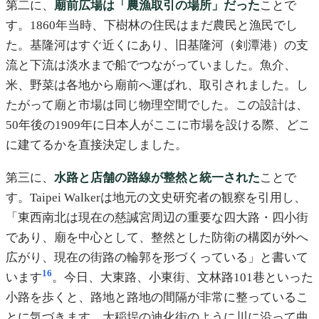
第二に、
廟前広場は「農漁取引の場所」だった
ことで
す。1860年当時、下樹林の住民はまだ農民と漁民でし
た。基隆河はすぐ近くにあり、旧基隆河（剣潭港）の支
流と下流は淡水まで船でつながっていました。魚介、
米、野菜は各地から廟前へ運ばれ、取引されました。し
たがって廟と市場は同じ物理空間でした。この設計は、
50年後の1909年に日本人がここに市場を設ける際、どこ
に建てるかを直接決定しました。
第三に、
水路と店舗の路線が整然と統一された
ことで
す。Taipei Walkerは地元の文史研究者の観察を引用し、
「東西南北は現在の慈諴宮周辺の重要な四大路・四小街
であり、廟を中心として、整然とした防衛の構図が外へ
広がり、現在の街路の輪郭を形づくっている」と書いて
16
います
。今日、大東路、小東街、文林路101巷といった
小路を歩くと、路地と路地の間隔が非常に整っているこ
とに気づきます。大稲埕の迪化街のように川に沿って曲