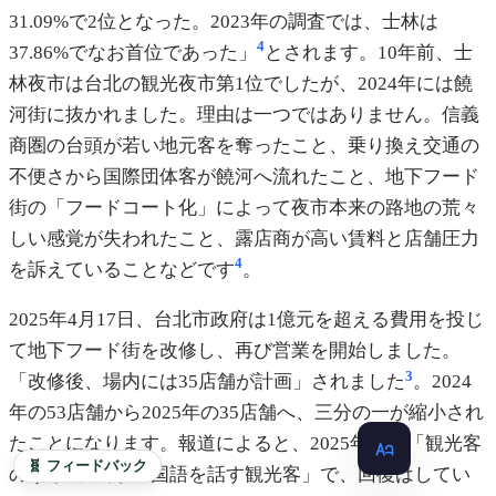
31.09%で2位となった。2023年の調査では、士林は
4
37.86%でなお首位であった」
とされます。10年前、士
林夜市は台北の観光夜市第1位でしたが、2024年には饒
河街に抜かれました。理由は一つではありません。信義
商圏の台頭が若い地元客を奪ったこと、乗り換え交通の
不便さから国際団体客が饒河へ流れたこと、地下フード
街の「フードコート化」によって夜市本来の路地の荒々
しい感覚が失われたこと、露店商が高い賃料と店舗圧力
4
を訴えていることなどです
。
2025年4月17日、台北市政府は1億元を超える費用を投じ
て地下フード街を改修し、再び営業を開始しました。
3
「改修後、場内には35店舗が計画」されました
。2024
年の53店舗から2025年の35店舗へ、三分の一が縮小され
たことになります。報道によると、2025年には「観光客
🧬 フィードバック
のうち約5割が外国語を話す観光客」で、回復はしてい