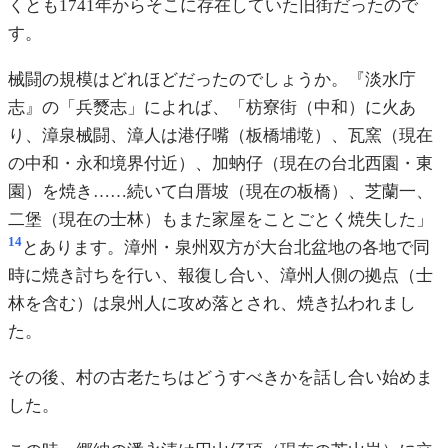
くとも1741年からそこに存在していた旧街だったので
す。
械闘の規模はどれほどだったのでしょうか。『淡水庁
志』の「兵燹志」によれば、「枋寮街（中和）に火あ
り、漳泉械闘、漳人は港仔嘴（板橋埔墘）、瓦窯（現在
の中和・永和境界付近）、加蚋仔（現在の台北西園・東
園）を焼き……続いて白厝坡（現在の板橋）、芝蘭一、
二堡（現在の士林）もまた家屋をことごとく焼失した」
14
とあります。漳州・泉州双方が大台北盆地の各地で同
時に焼き討ちを行い、報復し合い、漳州人側の拠点（士
林を含む）は泉州人に攻め落とされ、焼き払われまし
た。
その後、村の古老たちはどうすべきかを話し合い始めま
した。