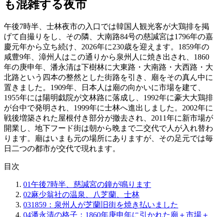
も混雑する夜市
午後7時半、士林夜市の入口では韓国人観光客が大鶏排を掲
げて自撮りをし、その隣、大南路84号の慈諴宮は1796年の嘉
慶元年から立ち続け、2026年に230歳を迎えます。1859年の
咸豊9年、漳州人はこの通りから泉州人に焼き出され、1860
年の庚申年、潘永清は下樹林に大東路・大南路・大西路・大
北路という四本の整然とした街路を引き、廟をその真ん中に
置きました。1909年、日本人は廟の向かいに市場を建て、
1955年には陽明戯院が文林路に落成し、1992年に豪大大鶏排
が台中で発明され、1999年に士林へ進出しました。2002年に
戦後増築された屋根付き部分が撤去され、2011年に新市場が
開業し、地下フード街は朝から晩まで二交代で人が入れ替わ
ります。廟はいまも元の場所にありますが、その足元では毎
日二つの都市が交代で現れます。
目次
01
午後7時半、慈諴宮の鐘が鳴ります
02
麻少翁社の温泉、八芝蘭、士林
03
1859：泉州人が芝蘭旧街を焼き払いました
04
潘永清の格子：1860年庚申年に引かれた廟＋市場＋