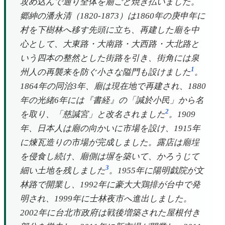
攻め込んで通り全体を廟ごと焼き払いました。
郷紳の潘永清（1820-1873）は1860年の庚申年に
村を下樹林へ移す先頭に立ち、再建した廟を中
心として、大東路・大南路・大西路・大北路と
いう四本の整然とした街路を引き、街角には泉
1
州人の再襲来を防ぐ小さな隘門も設けました
。
1864年の同治3年、廟は現在地で再建され、1880
年の光緒6年には『書経』の「諴於小民」から名
2
を取り、「慈諴宮」と改名されました
。1909
年、日本人は廟の向かいに市場を設け、1915年
に煉瓦造りの市場が完成しました。露店は廟埕
を侵食し続け、廟側は塀を築いて、かろうじて
3
細い土地を残しました
。1955年に陽明戯院が文
林路で開業し、1992年に豪大大鶏排が台中で発
明され、1999年に士林夜市へ進出しました。
2002年に台北市政府は戦後増築された屋根付き