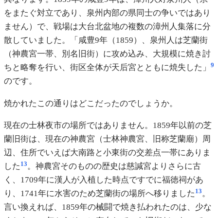
をまたぐ対立であり、泉州内部の県同士の争いではあり
ません）で、戦場は大台北盆地の複数の漳州人集落に分
散していました。「咸豊9年（1859）、泉州人は芝蘭街
（神農宮一帯、別名旧街）に攻め込み、大規模に焼き討
9
ちと略奪を行い、街区全体が天后宮とともに焼失した」
のです。
焼かれたこの通りはどこだったのでしょうか。
現在の士林夜市の場所ではありません。1859年以前の芝
蘭旧街は、現在の神農宮（士林神農宮、旧称芝蘭廟）周
辺、住所でいえば大南路と小東街の交差点一帯にありま
13
した
。神農宮そのものの歴史は慈諴宮よりさらに古
く、1709年に漢人が入植した時点ですでに福徳祠があ
13
り、1741年に水害のため芝蘭街の場所へ移りました
。
言い換えれば、1859年の械闘で焼き払われたのは、少な