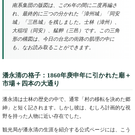
南系集団の版図は、この6年の間に二度再編さ
れ、最終的に三つの分かれた「漳州城」「同安
城」「三邑城」を残しました。士林（漳州）、
大稲埕（同安）、艋舺（三邑）です。この三角
形の構図は、今日の台北の街路の肌理の中に
も、なお読み取ることができます。
潘永清の格子：1860年庚申年に引かれた廟＋
市場＋四本の大通り
潘永清は士林の歴史の中で、通常「村の移転を決めた郷
紳」と短く記されます。しかし彼は、むしろ計画的な視
野を持った人物に近い存在でした。
観光局が潘永清の生涯を紹介する公式ページには、こう