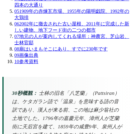
四本の大通り
05
1909年の赤煉瓦市場、1955年の陽明戯院、1992年の
大鶏排
06
2002年に撤去された古い屋根、2011年に完成した新
しい建物、地下フード街の二つの都市
07
地元の人が案内してくれる場所：神農宮、芝山岩、
士林官邸
08
廟はいまもそこにあり、すでに230年です
09
画像出典
10
参考資料
30秒概観：
士林の旧名「八芝蘭」（Pattsiran）
は、ケタガラン語で「温泉」を意味する語の音
訳であり、漢人が来る前、この地は麻少翁社の
土地でした。1796年の嘉慶元年、漳州人が芝蘭
街に天后宮を建て、1859年の咸豊9年、泉州人が