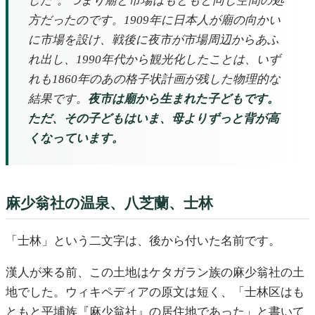
した
。つまり廟と市場はもともと同じ空間の処
方だったのです。1909年に日本人が廟の向かい
に市場を設け、戦後に夜市が市場周辺からあふ
れ出し、1990年代から観光化したことは、いず
れも1860年のあの格子状計画が残した物理的な
結果です。
夜市は廟から生まれた子どもです。
ただ、その子どもはいま、母よりずっと背が高
くなっています。
麻少翁社の温泉、八芝蘭、士林
「士林」という二文字は、後から付いた名前です。
漢人が来る前、この土地はケタガラン族の麻少翁社の土
地でした。ウィキペディアの原文は短く、「士林区はも
ともと平埔族『麻少翁社』の居住地であった」と書いて