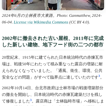
2024年6月の士林夜市大東路。Photo: Ganmatthew, 2024-
06-04.
License via Wikimedia Commons
(CC BY 4.0).
2002年に撤去された古い屋根、2011年に完成
した新しい建物、地下フード街の二つの都市
20世紀末、1915年に建てられた日本統治時代の赤煉瓦市
場は、戦後50年にわたって積み重なった露店の増築に耐
えられなくなっていました。「通風、衛生、環境、公共
3
安全などの問題」がすべて臨界点に達していたのです
。
2002年10月14日、台北市政府は士林市場の戦後増築部分
の撤去を開始し、日本統治時代の赤煉瓦建築だけを残し
3
て修復しました
。露店商は「士林臨時市場」へ移転しま