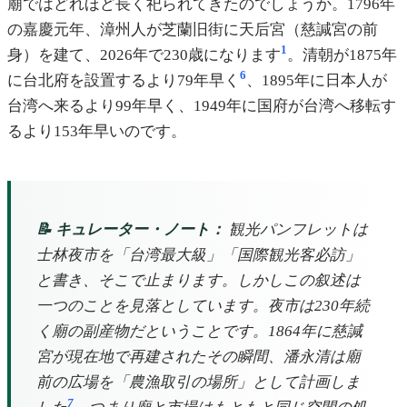
廟ではどれほど長く祀られてきたのでしょうか。1796年
の嘉慶元年、漳州人が芝蘭旧街に天后宮（慈諴宮の前
1
身）を建て、2026年で230歳になります
。清朝が1875年
6
に台北府を設置するより79年早く
、1895年に日本人が
台湾へ来るより99年早く、1949年に国府が台湾へ移転す
るより153年早いのです。
📝 キュレーター・ノート：
観光パンフレットは
士林夜市を「台湾最大級」「国際観光客必訪」
と書き、そこで止まります。しかしこの叙述は
一つのことを見落としています。夜市は230年続
く廟の副産物だということです。1864年に慈諴
宮が現在地で再建されたその瞬間、潘永清は廟
前の広場を「農漁取引の場所」として計画しま
7