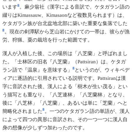
8
います
。麻少翁社（漢字による音訳で、ケタガラン語の
綴りはKimassauw、Kimasaonなど複数見られます）は、
ケタガラン族が台北盆地北部に築いた重要な集落でした
8
。現在の剣潭駅から芝山岩にかけての一帯は、彼らが漁
労、狩猟、粟の栽培を行った範囲です。
漢人が入植した後、この場所は「八芝蘭」と呼ばれまし
た。「士林区の旧名『八芝蘭』（Pattsiran）は、ケタガ
8
ラン語で『温泉』を意味する」
というのが、ウィキペデ
ィアに逐語的に引用されている説明です。Pattsiranは漢
字に音訳された後、漢人による「樹木が生い茂る」とい
う描写とも重なり、「八芝連林」「八芝蘭林」となり、
後に「八芝林」「八芝蘭」、あるいは単に「芝蘭」へと
8
簡略化されました
。一つのケタガラン語の単語が、漢人
によって四つの異形に音訳され、その一つ一つに漢人自
身の想像が少しずつ加わったのです。