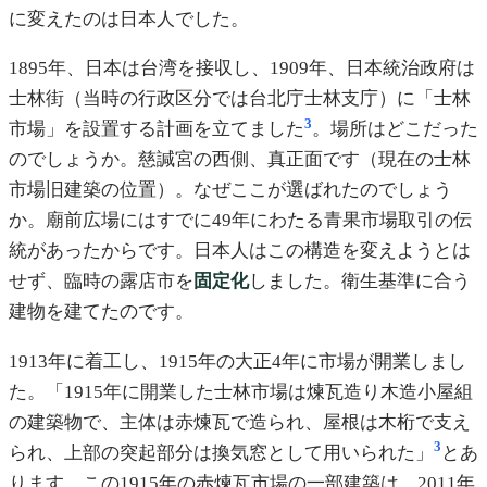
に変えたのは日本人でした。
1895年、日本は台湾を接収し、1909年、日本統治政府は
士林街（当時の行政区分では台北庁士林支庁）に「士林
3
市場」を設置する計画を立てました
。場所はどこだった
のでしょうか。慈諴宮の西側、真正面です（現在の士林
市場旧建築の位置）。なぜここが選ばれたのでしょう
か。廟前広場にはすでに49年にわたる青果市場取引の伝
統があったからです。日本人はこの構造を変えようとは
せず、臨時の露店市を
固定化
しました。衛生基準に合う
建物を建てたのです。
1913年に着工し、1915年の大正4年に市場が開業しまし
た。「1915年に開業した士林市場は煉瓦造り木造小屋組
の建築物で、主体は赤煉瓦で造られ、屋根は木桁で支え
3
られ、上部の突起部分は換気窓として用いられた」
とあ
ります。この1915年の赤煉瓦市場の一部建築は、2011年