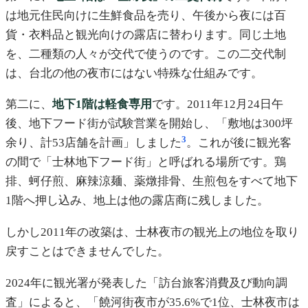
は地元住民向けに生鮮食品を売り、午後から夜には百
貨・衣料品と観光向けの露店に替わります。同じ土地
を、二種類の人々が交代で使うのです。この二交代制
は、台北の他の夜市にはない特殊な仕組みです。
第二に、
地下1階は軽食専用
です。2011年12月24日午
後、地下フード街が試験営業を開始し、「敷地は300坪
3
余り、計53店舗を計画」しました
。これが後に観光客
の間で「士林地下フード街」と呼ばれる場所です。鶏
排、蚵仔煎、麻辣涼麺、薬燉排骨、生煎包をすべて地下
1階へ押し込み、地上は他の露店商に残しました。
しかし2011年の改築は、士林夜市の観光上の地位を取り
戻すことはできませんでした。
2024年に観光署が発表した「訪台旅客消費及び動向調
査」によると、「饒河街夜市が35.6%で1位、士林夜市は