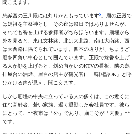
聞こえます。
5
慈諴宮の三川殿には灯りがともっています
。廟の正殿で
は媽祖を主祭神とし、その夜は祭日ではありませんが、
それでも香を上げる参拝者がちらほらいます。廟埕から
外を見ると、東は文林路、北は大北路、南は大南路、西
は大西路に隔てられています。四本の通りが、ちょうど
廟を四角い中心として囲んでいます。正殿で線香を上げ
る人が顔を上げると、斜め向かいのKTVの看板、隣の鶏
排屋台の油煙、屋台の店主が観光客に「韓国語OK」と呼
びかける声が見え、聞こえます。
しかし廟埕の中央に立っている人の多くは、この近くに
住む高齢者、若い家族、遅く退勤した会社員です。彼ら
にとって、**夜市は「外」であり、廟こそが「内側」**
です。