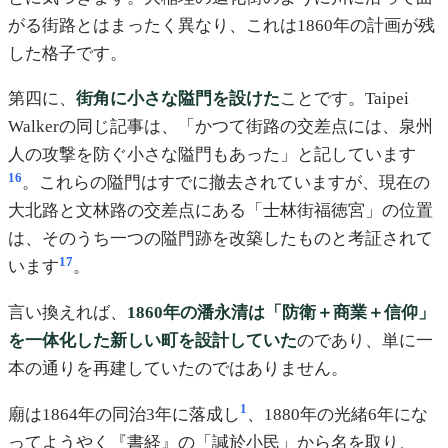
がる街路とはまったく異なり、これは1860年の計画が残
した格子です。
第四に、
街角に小さな隘門を設けた
ことです。Taipei
Walkerの同じ記事は、「かつて街路の交差点には、泉州
人の攻撃を防ぐ小さな隘門もあった」と記しています
16
。これらの隘門はすでに撤去されていますが、現在の
大北路と文林路の交差点にある「士林街福徳宮」の位置
は、そのうち一つの隘門跡を改築したものと考証されて
17
います
。
言い換えれば、
1860年の潘永清は「防衛＋商業＋信仰」
を一体化した新しい町を設計していた
のであり、単に一
本の通りを再建していたのではありません。
1
廟は1864年の同治3年に落成し
、1880年の光緒6年にな
ってようやく『書経』の「諴於小民」から名を取り、