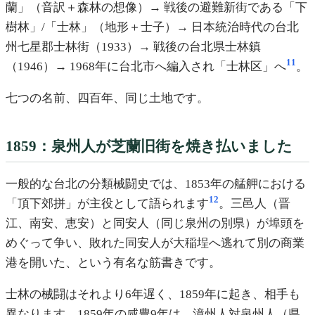
蘭」（音訳＋森林の想像）→ 戦後の避難新街である「下
樹林」/「士林」（地形＋士子）→ 日本統治時代の台北
州七星郡士林街（1933）→ 戦後の台北県士林鎮
11
（1946）→ 1968年に台北市へ編入され「士林区」へ
。
七つの名前、四百年、同じ土地です。
1859：泉州人が芝蘭旧街を焼き払いました
一般的な台北の分類械闘史では、1853年の艋舺における
12
「頂下郊拼」が主役として語られます
。三邑人（晋
江、南安、恵安）と同安人（同じ泉州の別県）が埠頭を
めぐって争い、敗れた同安人が大稲埕へ逃れて別の商業
港を開いた、という有名な筋書きです。
士林の械闘はそれより6年遅く、1859年に起き、相手も
異なります。1859年の咸豊9年は、漳州人対泉州人（県