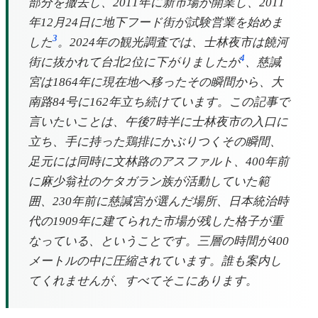
部分を撤去し、2011年に新市場が開業し、2011
年12月24日に地下フード街が試験営業を始めま
3
した
。2024年の観光調査では、士林夜市は饒河
4
街に抜かれて台北2位に下がりましたが
、慈諴
宮は1864年に現在地へ移ったその瞬間から、大
南路84号に162年立ち続けています。この記事で
言いたいことは、午後7時半に士林夜市の入口に
立ち、手に持った鶏排にかぶりつくその瞬間、
足元には同時に文林路のアスファルト、400年前
に麻少翁社のケタガラン族が活動していた範
囲、230年前に慈諴宮が選んだ場所、日本統治時
代の1909年に建てられた市場が残した格子が重
なっている、ということです。三層の時間が400
メートルの中に圧縮されています。誰も案内し
てくれませんが、すべてそこにあります。