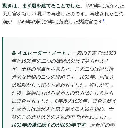
動きは、まず廟を建てることでした
。1859年に焼かれた
天后宮を新しい場所で再建したのです。再建されたこの
1
廟が、1864年の同治3年に落成した慈諴宮です
。
📝 キュレーター・ノート：
一般の史書では1853
年と1859年の二つの械闘は分けて語られます
が、士林の視点から見ると、この二つは同じ構
造的な連鎖の二つの段階です。1853年、同安人
は艋舺から大稲埕へ追われました。彼らが去っ
た後、艋舺における泉州人の勢力はむしろさら
に統合されました。6年後の1859年、統合を終え
た泉州人は漳州人と県を越える大戦を始め、士
林のこの通りはその大戦の中で焼かれました。
1853年の後に続くのが1859年です
。北台湾の閩