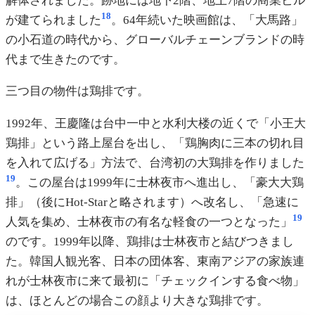
解体されました。跡地には地下2階、地上7階の商業ビル
18
が建てられました
。64年続いた映画館は、「大馬路」
の小石道の時代から、グローバルチェーンブランドの時
代まで生きたのです。
三つ目の物件は鶏排です。
1992年、王慶隆は台中一中と水利大楼の近くで「小王大
鶏排」という路上屋台を出し、「鶏胸肉に三本の切れ目
を入れて広げる」方法で、台湾初の大鶏排を作りました
19
。この屋台は1999年に士林夜市へ進出し、「豪大大鶏
排」（後にHot-Starと略されます）へ改名し、「急速に
19
人気を集め、士林夜市の有名な軽食の一つとなった」
のです。1999年以降、鶏排は士林夜市と結びつきまし
た。韓国人観光客、日本の団体客、東南アジアの家族連
れが士林夜市に来て最初に「チェックインする食べ物」
は、ほとんどの場合この顔より大きな鶏排です。