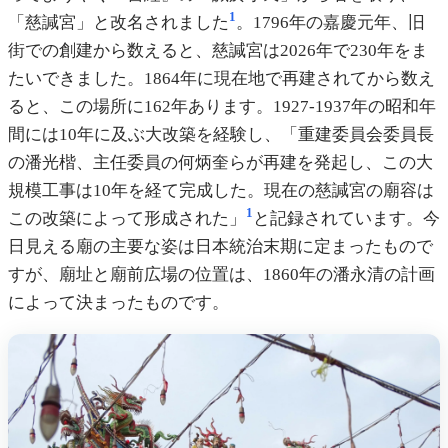
1
「慈諴宮」と改名されました
。1796年の嘉慶元年、旧
街での創建から数えると、慈諴宮は2026年で230年をま
たいできました。1864年に現在地で再建されてから数え
ると、この場所に162年あります。1927-1937年の昭和年
間には10年に及ぶ大改築を経験し、「重建委員会委員長
の潘光楷、主任委員の何炳奎らが再建を発起し、この大
規模工事は10年を経て完成した。現在の慈諴宮の廟容は
1
この改築によって形成された」
と記録されています。今
日見える廟の主要な姿は日本統治末期に定まったもので
すが、廟址と廟前広場の位置は、1860年の潘永清の計画
によって決まったものです。