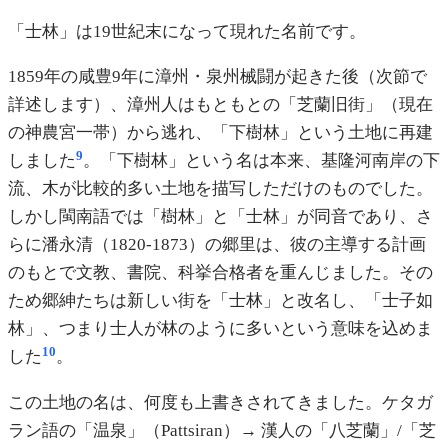
「士林」は19世紀末になって現れた名前です。
1859年の咸豊9年に漳州・泉州械闘が起きた後（次節で
詳述します）、漳州人はもともとの「芝蘭旧街」（現在
の神農宮一帯）から逃れ、「下樹林」という土地に再建
9
しました
。「下樹林」という名は本来、基隆河南岸の下
流、木が比較的多い土地を描写しただけのものでした。
しかし閩南語では「樹林」と「士林」が同音であり、さ
らに潘永清（1820-1873）の郷里は、彼の主導する計画
のもとで文教、書院、科挙合格者を重んじました。その
ため郷紳たちは新しい街を「士林」と改名し、「士子如
林」、つまり士人が林のように多いという意味を込めま
10
した
。
この土地の名は、何度も上書きされてきました。ケタガ
ラン語の「温泉」（Pattsiran）→ 漢人の「八芝蘭」/「芝