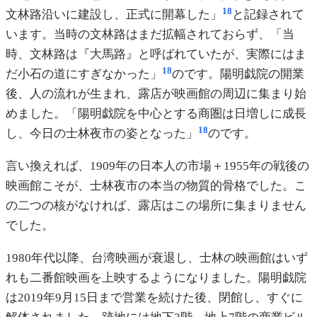
18
文林路沿いに建設し、正式に開幕した」
と記録されて
います。当時の文林路はまだ拡幅されておらず、「当
時、文林路は『大馬路』と呼ばれていたが、実際にはま
18
だ小石の道にすぎなかった」
のです。陽明戯院の開業
後、人の流れが生まれ、露店が映画館の周辺に集まり始
めました。「陽明戯院を中心とする商圏は日増しに成長
18
し、今日の士林夜市の姿となった」
のです。
言い換えれば、1909年の日本人の市場＋1955年の戦後の
映画館こそが、士林夜市の本当の物質的骨格でした。こ
の二つの核がなければ、露店はこの場所に集まりません
でした。
1980年代以降、台湾映画が衰退し、士林の映画館はいず
れも二番館映画を上映するようになりました。陽明戯院
は2019年9月15日まで営業を続けた後、閉館し、すぐに