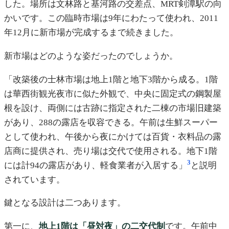
した。場所は文林路と基河路の交差点、MRT剣潭駅の向
かいです。この臨時市場は9年にわたって使われ、2011
年12月に新市場が完成するまで続きました。
新市場はどのような姿だったのでしょうか。
「改築後の士林市場は地上1階と地下3階から成る。1階
は華西街観光夜市に似た外観で、中央に固定式の鋼製屋
根を設け、両側には古跡に指定された二棟の市場旧建築
があり、288の露店を収容できる。午前は生鮮スーパー
として使われ、午後から夜にかけては百貨・衣料品の露
店商に提供され、売り場は交代で使用される。地下1階
3
には計94の露店があり、軽食業者が入居する」
と説明
されています。
鍵となる設計は二つあります。
第一に、
地上1階は「昼対夜」の二交代制
です。午前中