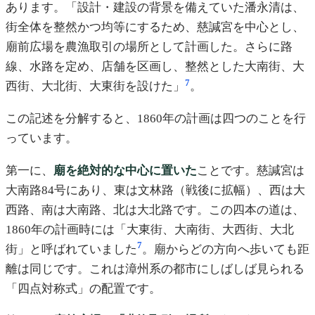
あります。「設計・建設の背景を備えていた潘永清は、
街全体を整然かつ均等にするため、慈諴宮を中心とし、
廟前広場を農漁取引の場所として計画した。さらに路
線、水路を定め、店舗を区画し、整然とした大南街、大
7
西街、大北街、大東街を設けた」
。
この記述を分解すると、1860年の計画は四つのことを行
っています。
第一に、
廟を絶対的な中心に置いた
ことです。慈諴宮は
大南路84号にあり、東は文林路（戦後に拡幅）、西は大
西路、南は大南路、北は大北路です。この四本の道は、
1860年の計画時には「大東街、大南街、大西街、大北
7
街」と呼ばれていました
。廟からどの方向へ歩いても距
離は同じです。これは漳州系の都市にしばしば見られる
「四点対称式」の配置です。