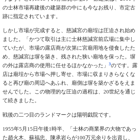
の士林市場再建後の建築群の中にも今なお残り、市定古
跡に指定されています。
しかし市場が完成すると、慈諴宮の廟埕は圧迫され始め
ました。「かつて取引は主に士林慈諴宮前広場に集中し
ていたが、市場の露店商が次第に宮廟用地を侵食したた
め、慈諴宮は塀を築き、残された狭い廟地を保った。塀
3
の外は露店商の使用に任せるほかなかった」
のです。露
店は廟埕から市場へ押し寄せ、市場に収まりきらなくな
ると再び廟の周辺へあふれ、廟側は塀を築かざるをえま
せんでした。この物理的な圧迫の過程は、20世紀を通じ
て続きました。
戦後の二つ目のランドマークは陽明戯院です。
1955年5月15日午後1時半、「士林の商業界の大物であっ
た趙火木、蘇福忠、陳承岩らが100万元余りを出資し、