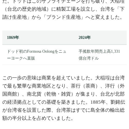
た。ドッドはこのサプライチェーンを打ち破り、大稲埕
（台北の歴史的地域）に精製工場を設立し、台湾を「下
請け生産地」から「ブランド生産地」へと変えました。
1869年
2024年
ドッド初のFormosa Oolongをニュ
手搖飲年間売上高1,331
ーヨークへ直販
億台湾ドル
この一歩の意味は商業を超えていました。大稲埕は台湾
で最も繁華な商業地区となり、茶行（茶商）、洋行（外
国商館）、南北貨（乾物・雑貨）が集まり、台北が北部
の経済拠点としての基礎を築きました。1885年、劉銘伝
が台湾省を設置した際、台湾茶はすでに島全体の輸出総
額の半分以上を占めていました。