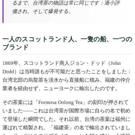
るまで、台湾茶の物語は常に同じです：過小評
価され、そして爆発する。
一人のスコットランド人、一隻の船、一つの
ブランド
1869年、スコットランド商人ジョン・ドッド（John
Dodd）は当時誰もが不可能だと思ったことをしました：
台湾北部の烏龍茶を淡水から直接船に積み、福建の仲介
業者を経由せず、ニューヨークに輸出したのです。
その茶葉には「Formosa Oolong Tea」の刻印が押されて
いました——これは台湾茶が国際市場に自らの名で初め
て登場した瞬間でした。それ以前、台湾の茶葉は福州に
運ばれて精製され、「福建茶」の名で輸出されていまし