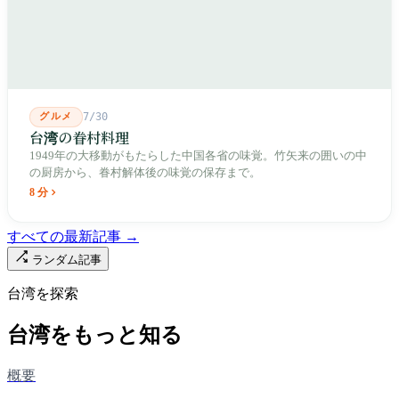
人が入れ替わります。廟はいまも元の場所にありますが、その足
元では毎日二つの都市が交代で現れます。
グルメ
7/30
台湾の眷村料理
1949年の大移動がもたらした中国各省の味覚。竹矢来の囲いの中
の厨房から、眷村解体後の味覚の保存まで。
8 分
すべての最新記事 →
ランダム記事
台湾を探索
台湾をもっと知る
概要