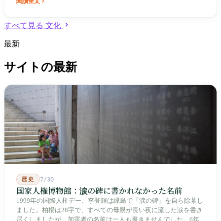
閱讀全文
すべて見る 文化
最新
サイトの最新
歴史
7/30
国家人権博物館：涙の碑に書かれなかった名前
1999年の国際人権デー、李登輝は緑島で「涙の碑」を自ら除幕し
ました。柏楊は28字で、すべての母親が長い夜に流した涙を書き
尽くしましたが、加害者の名前は一人も書きませんでした。6年