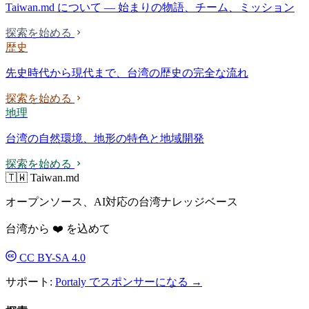
Taiwan.md について — 始まりの物語、チーム、ミッション
探索を始める
歴史
先史時代から現代まで、台湾の歴史の完全な流れ
探索を始める
地理
台湾の自然環境、地形の特色と地域開発
探索を始める
🇹🇼 Taiwan.md
オープンソース、AI対応の台湾ナレッジベース
台湾から ❤️ を込めて
CC BY-SA 4.0
サポート:
Portaly でスポンサーになる →