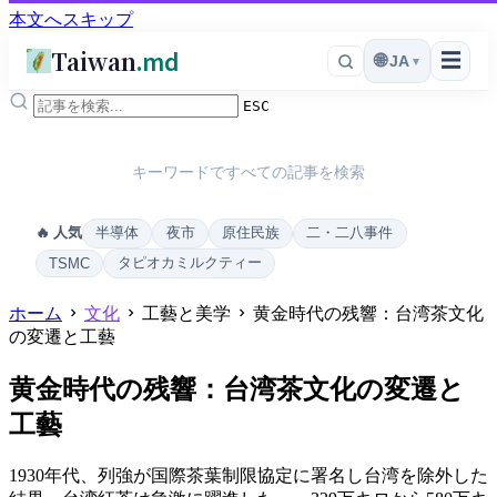
本文へスキップ
Taiwan
.md
☰
🌐
JA
▾
ESC
キーワードですべての記事を検索
半導体
夜市
原住民族
二・二八事件
🔥 人気
タピオカミルクティー
TSMC
ホーム
文化
工藝と美学
黄金時代の残響：台湾茶文化
の変遷と工藝
黄金時代の残響：台湾茶文化の変遷と
工藝
1930年代、列強が国際茶葉制限協定に署名し台湾を除外した