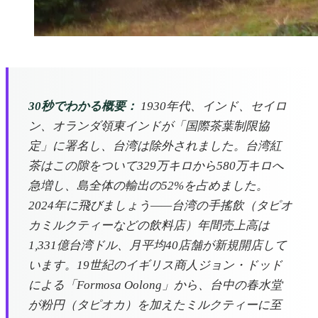
30秒でわかる概要：
1930年代、インド、セイロ
ン、オランダ領東インドが「国際茶葉制限協
定」に署名し、台湾は除外されました。台湾紅
茶はこの隙をついて329万キロから580万キロへ
急増し、島全体の輸出の52%を占めました。
2024年に飛びましょう——台湾の手搖飲（タピオ
カミルクティーなどの飲料店）年間売上高は
1,331億台湾ドル、月平均40店舗が新規開店して
います。19世紀のイギリス商人ジョン・ドッド
による「Formosa Oolong」から、台中の春水堂
が粉円（タピオカ）を加えたミルクティーに至