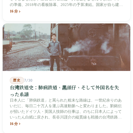
の準備、2018年の看板除幕、2025年の予算凍結。国家が自ら建
て、自らが行ったことを記念する博物館です。しかし解厳から39
16 分
年、一人の加害者も司法裁判を受けていません。
歴史
7/30
台湾鉄道史：肺病鉄道、黒頭仔、そして外国名を失
った系譜
日本人に「肺病鉄道」と罵られた粗末な路線は、一世紀余りのあ
いだに、毎日二十万人を運ぶ高速動脈へと変わりました。劉銘伝
が招いたドイツ人・英国人技師の仕事は、のちに日本人によって
いったん白紙に戻され、長谷川謹介の縦貫線も戦後の台湾鉄路に
よって改名・改番されました。どの世代も前の世代の記録を脚注
16 分
へ押しやり、外国名はしだいに剥がれ落ちていきました。残った