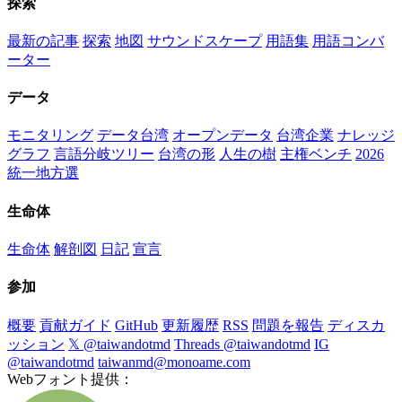
探索
最新の記事
探索
地図
サウンドスケープ
用語集
用語コンバ
ーター
データ
モニタリング
データ台湾
オープンデータ
台湾企業
ナレッジ
グラフ
言語分岐ツリー
台湾の形
人生の樹
主権ベンチ
2026
統一地方選
生命体
生命体
解剖図
日記
宣言
参加
概要
貢献ガイド
GitHub
更新履歴
RSS
問題を報告
ディスカ
ッション
𝕏 @taiwandotmd
Threads @taiwandotmd
IG
@taiwandotmd
taiwanmd@monoame.com
Webフォント提供：