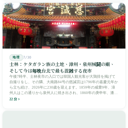
のは台湾語の「黒頭仔」「火車仔」、莒光・自強・復興という政
治スローガン、そしてようやくプユマ・タロコの世代になって、
先住民族の地名が再びレールの上に敷き戻されたのです。
地理
7/30
士林：ケタガラン族の土地、漳州・泉州械闘の廟、
そして今は毎晩台北で最も混雑する夜市
午後7時半、士林夜市の入口では韓国人観光客が大鶏排を掲げて
自撮りをし、その隣、大南路84号の慈諴宮は1796年の嘉慶元年か
ら立ち続け、2026年に230歳を迎えます。1859年の咸豊9年、漳
州人はこの通りから泉州人に焼き出され、1860年の庚申年、潘永
清は下樹林に大東路・大南路・大西路・大北路という四本の整然
22 分
とした街路を引き、廟をその真ん中に置きました。1909年、日本
人は廟の向かいに市場を建て、1955年には陽明戯院が文林路に落
成し、1992年に豪大大鶏排が台中で発明され、1999年に士林へ進
出しました。2002年に戦後増築された屋根付き部分が撤去され、
2011年に新市場が開業し、地下フード街は朝から晩まで二交代で