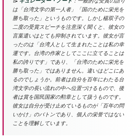
📝
キュレーター・ノート
：一般的な受賞の語り
は「台湾文学の第一人者」「国のために栄光を
勝ち取った」というものです。しかし楊双子の
二度の受賞スピーチを注意深く聞くと、彼女の
言葉遣いはとても抑制されています。彼女が言
ったのは「台湾人として生まれたことは私の幸
運です。台湾の作家としてここに立てることは
私の誇りです」であり、「台湾のために栄光を
勝ち取った」ではありません。違いはどこにあ
るのでしょうか。前者は自分を百年にわたる台
湾文学の長い流れの中へ位置づけるもので、後
者は賞を国民国家の勲章として扱うものです。
彼女は自分が受け止めているものが「百年の問
いかけ」のバトンであり、個人の栄誉ではない
ことを理解しています。