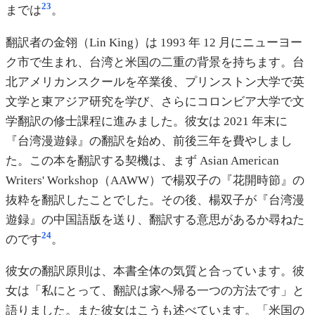
23
までは
。
翻訳者の金翎（Lin King）は 1993 年 12 月にニューヨー
ク市で生まれ、台湾と米国の二重の背景を持ちます。台
北アメリカンスクールを卒業後、プリンストン大学で英
文学と東アジア研究を学び、さらにコロンビア大学で文
学翻訳の修士課程に進みました。彼女は 2021 年末に
『台湾漫遊録』の翻訳を始め、前後三年を費やしまし
た。この本を翻訳する契機は、まず Asian American
Writers' Workshop（AAWW）で楊双子の『花開時節』の
抜粋を翻訳したことでした。その後、楊双子が『台湾漫
遊録』の中国語版を送り、翻訳する意思があるか尋ねた
24
のです
。
彼女の翻訳原則は、本書全体の気質と合っています。彼
女は「私にとって、翻訳は家へ帰る一つの方法です」と
語りました。また彼女はこうも述べています。「米国の