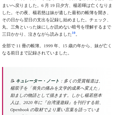
まいへ戻りました。6 月 19 日夕方、楊若暉は亡くなりま
した。その夜、楊若慈は妹が遺した最初の帳簿を開き、
その日から翌日の支出を記録し始めました。チェック、
丸、三角といった妹にしか読めない暗号を理解するまで
10
三日かかり、泣きながら読みました
。
全部で 11 冊の帳簿。1999 年、15 歳の年から、妹が亡く
なる前日まで記録されていました。
📝
キュレーター・ノート
：多くの受賞報道は、
楊双子を「喪失の痛みを文学的成果へ変えた」
励ましの物語として描きます。しかし楊若慈本
人は、2020 年に『台湾漫遊録』を刊行する前、
Openbook の取材でより重い言葉を語っていま