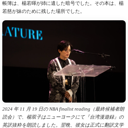
帳簿は、楊若暉が姉に遺した暗号でした。その本は、楊
若慈が妹のために残した場所でした。
2024 年 11 月 19 日の NBA finalist reading（最終候補者朗
読会）で、楊双子はニューヨークにて『台湾漫遊録』の
英訳抜粋を朗読しました。翌晩、彼女は正式に翻訳文学