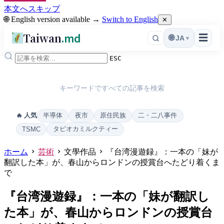
本文へスキップ
🌐 English version available →
Switch to English
✕
Taiwan
.md
☰
🌐
JA
▾
ESC
キーワードですべての記事を検索
半導体
夜市
原住民族
二・二八事件
🔥 人気
タピオカミルクティー
TSMC
ホーム
芸術
文學作品
『台湾漫遊録』：一本の「妹が
翻訳した本」が、春山からロンドンの授賞台へたどり着くま
で
『台湾漫遊録』：一本の「妹が翻訳し
た本」が、春山からロンドンの授賞台