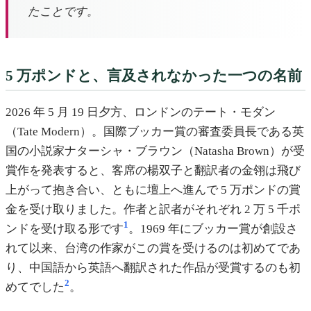
たことです。
5 万ポンドと、言及されなかった一つの名前
2026 年 5 月 19 日夕方、ロンドンのテート・モダン
（Tate Modern）。国際ブッカー賞の審査委員長である英
国の小説家ナターシャ・ブラウン（Natasha Brown）が受
賞作を発表すると、客席の楊双子と翻訳者の金翎は飛び
上がって抱き合い、ともに壇上へ進んで 5 万ポンドの賞
金を受け取りました。作者と訳者がそれぞれ 2 万 5 千ポ
1
ンドを受け取る形です
。1969 年にブッカー賞が創設さ
れて以来、台湾の作家がこの賞を受けるのは初めてであ
り、中国語から英語へ翻訳された作品が受賞するのも初
2
めてでした
。