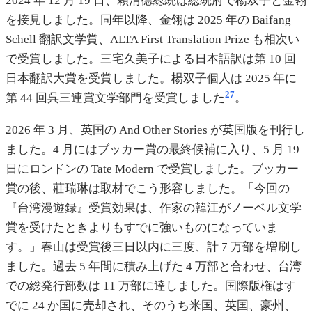
2024 年 12 月 19 日、賴清德総統は総統府で楊双子と金翎
を接見しました。同年以降、金翎は 2025 年の Baifang
Schell 翻訳文学賞、ALTA First Translation Prize も相次い
で受賞しました。三宅久美子による日本語訳は第 10 回
日本翻訳大賞を受賞しました。楊双子個人は 2025 年に
27
第 44 回呉三連賞文学部門を受賞しました
。
2026 年 3 月、英国の And Other Stories が英国版を刊行し
ました。4 月にはブッカー賞の最終候補に入り、5 月 19
日にロンドンの Tate Modern で受賞しました。ブッカー
賞の後、莊瑞琳は取材でこう形容しました。「今回の
『台湾漫遊録』受賞効果は、作家の韓江がノーベル文学
賞を受けたときよりもすでに強いものになっていま
す。」春山は受賞後三日以内に三度、計 7 万部を増刷し
ました。過去 5 年間に積み上げた 4 万部と合わせ、台湾
での総発行部数は 11 万部に達しました。国際版権はす
でに 24 か国に売却され、そのうち米国、英国、豪州、