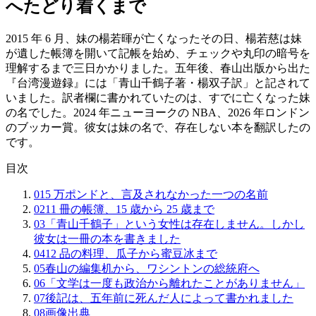
へたどり着くまで
2015 年 6 月、妹の楊若暉が亡くなったその日、楊若慈は妹
が遺した帳簿を開いて記帳を始め、チェックや丸印の暗号を
理解するまで三日かかりました。五年後、春山出版から出た
『台湾漫遊録』には「青山千鶴子著・楊双子訳」と記されて
いました。訳者欄に書かれていたのは、すでに亡くなった妹
の名でした。2024 年ニューヨークの NBA、2026 年ロンドン
のブッカー賞。彼女は妹の名で、存在しない本を翻訳したの
です。
目次
01
5 万ポンドと、言及されなかった一つの名前
02
11 冊の帳簿、15 歳から 25 歳まで
03
「青山千鶴子」という女性は存在しません。しかし
彼女は一冊の本を書きました
04
12 品の料理、瓜子から蜜豆冰まで
05
春山の編集机から、ワシントンの総統府へ
06
「文学は一度も政治から離れたことがありません」
07
後記は、五年前に死んだ人によって書かれました
08
画像出典