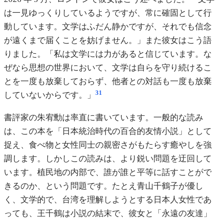
は一見ゆっくりしているようですが、常に確固として行
動しています。文学はふだん静かですが、それでも信念
が遠くまで届くことを妨げません。」また彼女はこう語
りました。「私は文学には力があると信じています。な
ぜなら思想の世界において、文学は自らを守り続けるこ
とを一度も放棄しておらず、他者との対話も一度も放棄
31
していないからです。」
書評家の朱宥勳は率直に書いています。一般的な読み
は、この本を「日本統治時代の百合的友情小説」として
捉え、食べ物と女性同士の親密さがもたらす癒やしを強
調します。しかしこの読みは、より鋭い問題を迂回して
います。植民地の内部で、誰が誰と平等に話すことがで
きるのか、という問題です。たとえ青山千鶴子が優し
く、文学的で、台湾を理解しようとする日本人女性であ
っても、王千鶴は小説の結末で、彼女と「永遠の友達」