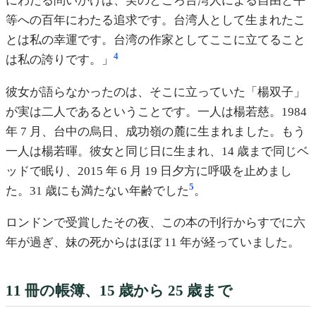
にわたる問いかけは、実のところ台湾人による自由と平
等への百年にわたる追求です。台湾人として生まれたこ
とは私の幸運です。台湾の作家としてここに立てること
4
は私の誇りです。」
彼女が語らなかったのは、そこに立っていた「楊双子」
が実は二人であるということです。一人は楊若慈。1984
年 7 月、台中の烏日、成功嶺の麓に生まれました。もう
一人は楊若暉。彼女と同じ日に生まれ、14 歳まで同じベ
ッドで眠り、2015 年 6 月 19 日夕方に呼吸を止めまし
5
た。31 歳にも満たない年齢でした
。
ロンドンで受賞したその夜、この本の刊行からすでに六
年が過ぎ、妹の死からはほぼ 11 年が経っていました。
11 冊の帳簿、15 歳から 25 歳まで