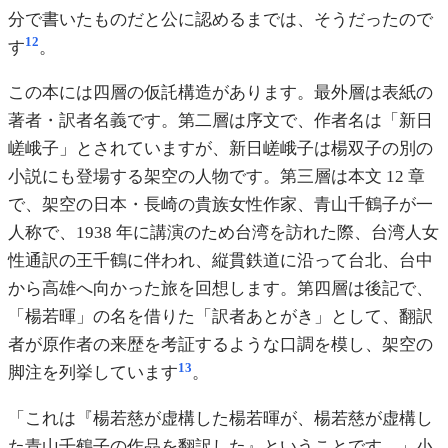
分で書いたものだと公に認めるまでは、そうだったので
12
す
。
この本には四層の仮託構造があります。最外層は表紙の
著者・訳者名義です。第二層は序文で、作者名は「新日
嵯峨子」とされていますが、新日嵯峨子は楊双子の別の
小説にも登場する架空の人物です。第三層は本文 12 章
で、架空の日本・長崎の貴族女性作家、青山千鶴子が一
人称で、1938 年に講演のため台湾を訪れた際、台湾人女
性通訳の王千鶴に伴われ、縦貫鉄道に沿って台北、台中
から高雄へ向かった旅を回想します。第四層は後記で、
「楊若暉」の名を借りた「訳者あとがき」として、翻訳
者が原作者の来歴を考証するような口調を模し、架空の
13
脚注を列挙しています
。
「これは『楊若慈が虚構した楊若暉が、楊若慈が虚構し
た青山千鶴子の作品を翻訳した』ということです。」小