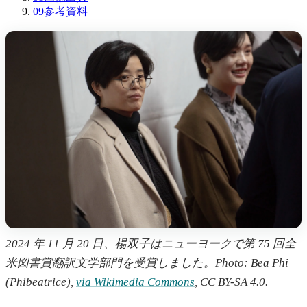
09
参考資料
2024 年 11 月 20 日、楊双子はニューヨークで第 75 回全
米図書賞翻訳文学部門を受賞しました。Photo: Bea Phi
(Phibeatrice),
via Wikimedia Commons
, CC BY-SA 4.0.