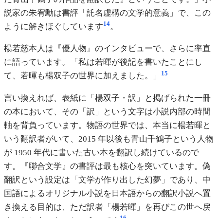
説家の朱宥勳は書評「託名虚構の文学的意義」で、この
14
ように解きほぐしています
。
楊若慈本人は『優人物』のインタビューで、さらに率直
に語っています。「私は若暉が後記を書いたことにし
15
て、若暉も楊双子の世界に加えました。」
言い換えれば、表紙に「楊双子・訳」と掲げられた一冊
の本において、その「訳」という文字は小説内部の時間
軸を背負っています。物語の世界では、本当に楊若暉と
いう翻訳者がいて、2015 年以後も青山千鶴子という人物
が 1950 年代に書いた古い本を翻訳し続けているので
す。『聯合文学』の書評は最も核心を突いています。偽
翻訳という設定は「文学が作り出した幻夢」であり、中
国語によるオリジナル小説を日本語からの翻訳小説へ置
き換える目的は、ただ訳者「楊若暉」を再びこの世へ戻