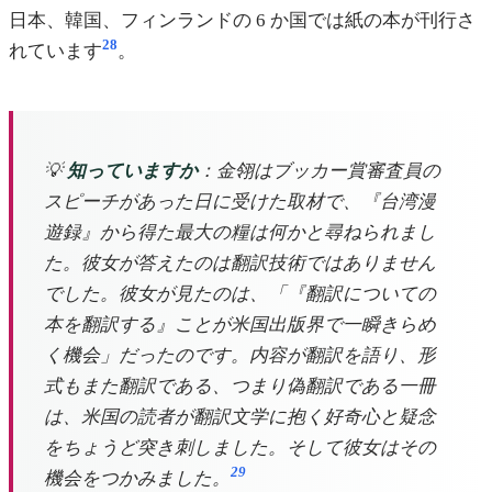
日本、韓国、フィンランドの 6 か国では紙の本が刊行さ
28
れています
。
💡
知っていますか
：金翎はブッカー賞審査員の
スピーチがあった日に受けた取材で、『台湾漫
遊録』から得た最大の糧は何かと尋ねられまし
た。彼女が答えたのは翻訳技術ではありません
でした。彼女が見たのは、「『翻訳についての
本を翻訳する』ことが米国出版界で一瞬きらめ
く機会」だったのです。内容が翻訳を語り、形
式もまた翻訳である、つまり偽翻訳である一冊
は、米国の読者が翻訳文学に抱く好奇心と疑念
をちょうど突き刺しました。そして彼女はその
29
機会をつかみました。