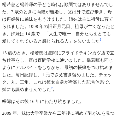
楊若慈と楊若暉の子ども時代は順調ではありませんでし
た。7 歳のときに両親が離婚し、父は外で遊び歩き、母
は再婚後に弟妹をもうけました。姉妹は主に祖母に育て
られました。1998 年の旧正月元日、祖母が亡くなったと
き、姉妹は 14 歳で、「人生で唯一、自分たちをとても
6
愛してくれていると感じられる人」を失いました
。
15 歳のとき、楊若慈は昼間にフライドチキンカツ店で立
ち仕事をし、夜は夜間学校に通いました。楊若暉も同じ
ようにアルバイトをしながら、最初の帳簿をつけ始めま
した。毎日記録し、1 元でさえ書き留めました。チェッ
ク、丸、三角。これは彼女自身が考案した記号体系で、
7
姉にも読めませんでした
。
帳簿はその後 16 年にわたり続きました。
2009 年、妹は大学卒業から二年後に初めて乳がんを見つ