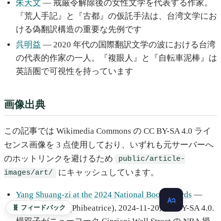
朱天文
— 戒厳令解除後の女性文学を代表する作家。
『荒人手記』と『古都』の仮託手法は、台湾文学にお
ける偽翻訳構造の重要な先例です
呉明益
— 2020 年代の国際翻訳文学の波における台湾
の代表的作家の一人。『複眼人』と『自転車泥棒』は
英語圏で可視性を持っています
画像出典
この記事では Wikimedia Commons の CC BY-SA 4.0 ライ
センス画像を 3 点使用しており、いずれも元サーバーへ
のホットリンクを避けるため
public/article-
にキャッシュしています。
images/art/
Yang Shuang-zi at the 2024 National Book Awards
—
Photo: Bea Phi (Phibeatrice), 2024-11-20, CC BY-SA 4.0.
🧬 フィードバック