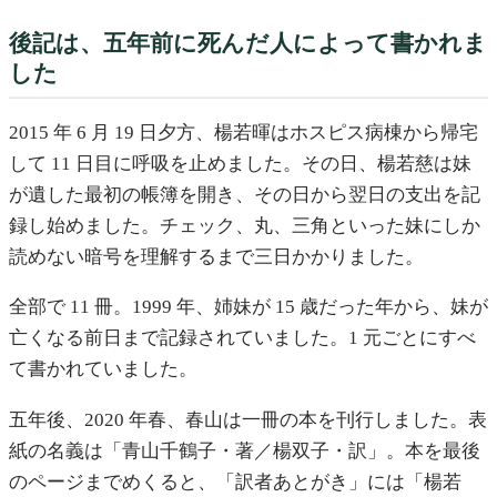
後記は、五年前に死んだ人によって書かれま
した
2015 年 6 月 19 日夕方、楊若暉はホスピス病棟から帰宅
して 11 日目に呼吸を止めました。その日、楊若慈は妹
が遺した最初の帳簿を開き、その日から翌日の支出を記
録し始めました。チェック、丸、三角といった妹にしか
読めない暗号を理解するまで三日かかりました。
全部で 11 冊。1999 年、姉妹が 15 歳だった年から、妹が
亡くなる前日まで記録されていました。1 元ごとにすべ
て書かれていました。
五年後、2020 年春、春山は一冊の本を刊行しました。表
紙の名義は「青山千鶴子・著／楊双子・訳」。本を最後
のページまでめくると、「訳者あとがき」には「楊若