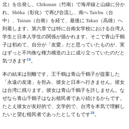
北）を出発し、Chikunan（竹南）で海岸線と山線に分か
れ、Shōka（彰化）で再び合流し、南へ Taichu（台
中）、Tainan（台南）を経て、最後に Takao（高雄）へ
到着します。第六章では特に台南女学校における台湾人
学生と日本人学生の関係が描かれます。そこで青山千鶴
子は初めて、自分が「友愛」だと思っていたものが、実
はずっと不均衡な権力構造の上に成り立っていたのだと
19
気づきます
。
本の結末は別離です。王千鶴は青山千鶴子が提案した
「永遠の友達」を拒み、彼女と日本へ行きません。彼女
は台湾に残ります。彼女は青山千鶴子を許しません。な
ぜなら青山千鶴子はなお植民者であり続けるからです。
たとえ彼女が友好的で、文学的で、台湾を本気で理解し
20
たいと望む植民者であったとしてもです
。