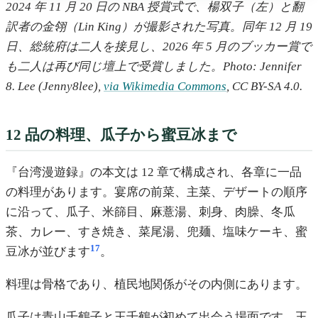
2024 年 11 月 20 日の NBA 授賞式で、楊双子（左）と翻
訳者の金翎（Lin King）が撮影された写真。同年 12 月 19
日、総統府は二人を接見し、2026 年 5 月のブッカー賞で
も二人は再び同じ壇上で受賞しました。Photo: Jennifer
8. Lee (Jenny8lee),
via Wikimedia Commons
, CC BY-SA 4.0.
12 品の料理、瓜子から蜜豆冰まで
『台湾漫遊録』の本文は 12 章で構成され、各章に一品
の料理があります。宴席の前菜、主菜、デザートの順序
に沿って、瓜子、米篩目、麻薏湯、刺身、肉臊、冬瓜
茶、カレー、すき焼き、菜尾湯、兜麺、塩味ケーキ、蜜
17
豆冰が並びます
。
料理は骨格であり、植民地関係がその内側にあります。
瓜子は青山千鶴子と王千鶴が初めて出会う場面です。王