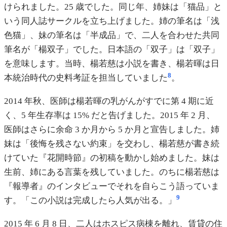
けられました。25 歳でした。同じ年、姉妹は「猫品」と
いう同人誌サークルを立ち上げました。姉の筆名は「浅
色猫」、妹の筆名は「半成品」で、二人を合わせた共同
筆名が「楊双子」でした。日本語の「双子」は「双子」
を意味します。当時、楊若慈は小説を書き、楊若暉は日
8
本統治時代の史料考証を担当していました
。
2014 年秋、医師は楊若暉の乳がんがすでに第 4 期に近
く、5 年生存率は 15% だと告げました。2015 年 2 月、
医師はさらに余命 3 か月から 5 か月と宣告しました。姉
妹は「後悔を残さない約束」を交わし、楊若慈が書き続
けていた『花開時節』の初稿を動かし始めました。妹は
生前、姉にある言葉を残していました。のちに楊若慈は
『報導者』のインタビューでそれを自らこう語っていま
9
す。「この小説は完成したら人気が出る。」
2015 年 6 月 8 日、二人はホスピス病棟を離れ、賃貸の住