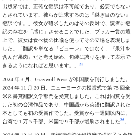
出版界では、正確な翻訳は不可能であり、必要でもない
とされています。彼らが追求するのは『継ぎ目のない』
翻訳です。」彼女が追求したのはその反対で、読者に翻
訳の存在を「感じ」させることでした。ブッカー賞の壇
上で、彼女は食べ物の比喩を使ってその立場を表現しま
した。「翻訳を単なる『ピューレ』ではなく、『果汁を
含んだ果肉』だと考え始め、包装に誇りを持って表示で
25
きるようになればと思います。」
2024 年 3 月、Graywolf Press が米国版を刊行しました。
2024 年 11 月 20 日、ニューヨークの授賞式で第 75 回全
米図書賞翻訳文学部門を受賞しました。これは同賞を受
けた初の台湾作品であり、中国語から英語に翻訳された
本としても初の受賞作でした。受賞から一週間以内に、
26
台湾で 1 万 5 千部、米国で 9 千部が増刷されました
。