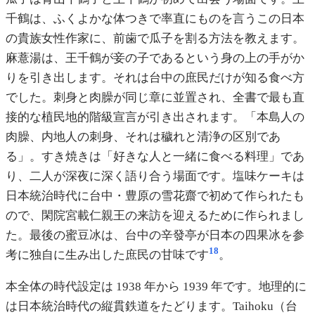
千鶴は、ふくよかな体つきで率直にものを言うこの日本
の貴族女性作家に、前歯で瓜子を割る方法を教えます。
麻薏湯は、王千鶴が妾の子であるという身の上の手がか
りを引き出します。それは台中の庶民だけが知る食べ方
でした。刺身と肉臊が同じ章に並置され、全書で最も直
接的な植民地的階級宣言が引き出されます。「本島人の
肉臊、内地人の刺身、それは穢れと清浄の区別であ
る」。すき焼きは「好きな人と一緒に食べる料理」であ
り、二人が深夜に深く語り合う場面です。塩味ケーキは
日本統治時代に台中・豊原の雪花齋で初めて作られたも
ので、閑院宮載仁親王の来訪を迎えるために作られまし
た。最後の蜜豆冰は、台中の辛發亭が日本の四果冰を参
18
考に独自に生み出した庶民の甘味です
。
本全体の時代設定は 1938 年から 1939 年です。地理的に
は日本統治時代の縦貫鉄道をたどります。Taihoku（台