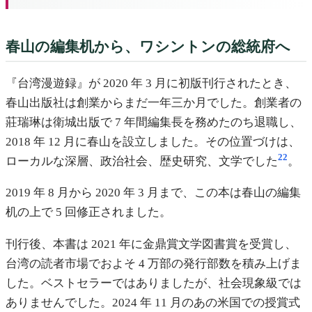
春山の編集机から、ワシントンの総統府へ
『台湾漫遊録』が 2020 年 3 月に初版刊行されたとき、
春山出版社は創業からまだ一年三か月でした。創業者の
莊瑞琳は衛城出版で 7 年間編集長を務めたのち退職し、
2018 年 12 月に春山を設立しました。その位置づけは、
22
ローカルな深層、政治社会、歴史研究、文学でした
。
2019 年 8 月から 2020 年 3 月まで、この本は春山の編集
机の上で 5 回修正されました。
刊行後、本書は 2021 年に金鼎賞文学図書賞を受賞し、
台湾の読者市場でおよそ 4 万部の発行部数を積み上げま
した。ベストセラーではありましたが、社会現象級では
ありませんでした。2024 年 11 月のあの米国での授賞式