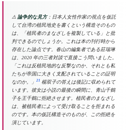
⚠️
論争的な見方
：日本人女性作家の視点を仮託
して台湾の植民地史を書くという構造そのもの
は、「植民者のまなざしを複製している」と批
判できるのでしょうか。これは本の刊行時から
存在した論点です。春山の編集者である莊瑞琳
は、2020 年の三者対談で直接こう問いました。
「これは反植民地的な反撃なのか、それとも私
たちが帝国に大きく支配されていることの証明
21
なのか。」
楊双子の答えは後記に収められて
います。彼女は小説の最後の瞬間に、青山千鶴
子を王千鶴に拒絶させます。植民者のまなざし
は、被植民者によって受け取ることを拒まれる
のです。本の仮託構造そのものが、この拒絶を
演じています。