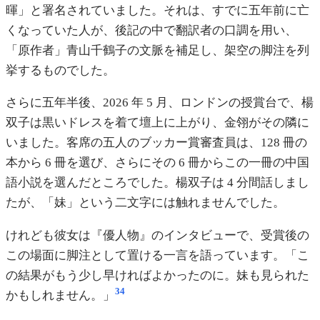
暉」と署名されていました。それは、すでに五年前に亡
くなっていた人が、後記の中で翻訳者の口調を用い、
「原作者」青山千鶴子の文脈を補足し、架空の脚注を列
挙するものでした。
さらに五年半後、2026 年 5 月、ロンドンの授賞台で、楊
双子は黒いドレスを着て壇上に上がり、金翎がその隣に
いました。客席の五人のブッカー賞審査員は、128 冊の
本から 6 冊を選び、さらにその 6 冊からこの一冊の中国
語小説を選んだところでした。楊双子は 4 分間話しまし
たが、「妹」という二文字には触れませんでした。
けれども彼女は『優人物』のインタビューで、受賞後の
この場面に脚注として置ける一言を語っています。「こ
の結果がもう少し早ければよかったのに。妹も見られた
34
かもしれません。」