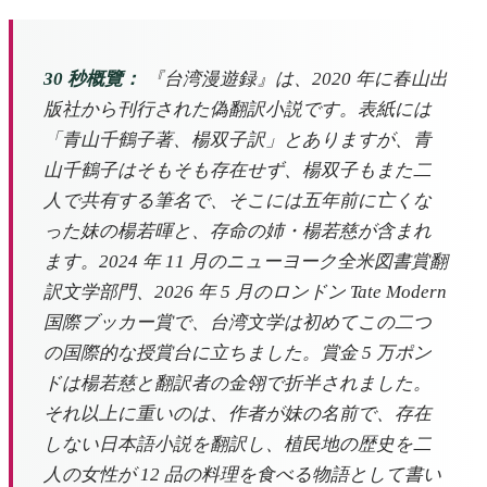
30 秒概覽：
『台湾漫遊録』は、2020 年に春山出
版社から刊行された偽翻訳小説です。表紙には
「青山千鶴子著、楊双子訳」とありますが、青
山千鶴子はそもそも存在せず、楊双子もまた二
人で共有する筆名で、そこには五年前に亡くな
った妹の楊若暉と、存命の姉・楊若慈が含まれ
ます。2024 年 11 月のニューヨーク全米図書賞翻
訳文学部門、2026 年 5 月のロンドン Tate Modern
国際ブッカー賞で、台湾文学は初めてこの二つ
の国際的な授賞台に立ちました。賞金 5 万ポン
ドは楊若慈と翻訳者の金翎で折半されました。
それ以上に重いのは、作者が妹の名前で、存在
しない日本語小説を翻訳し、植民地の歴史を二
人の女性が 12 品の料理を食べる物語として書い