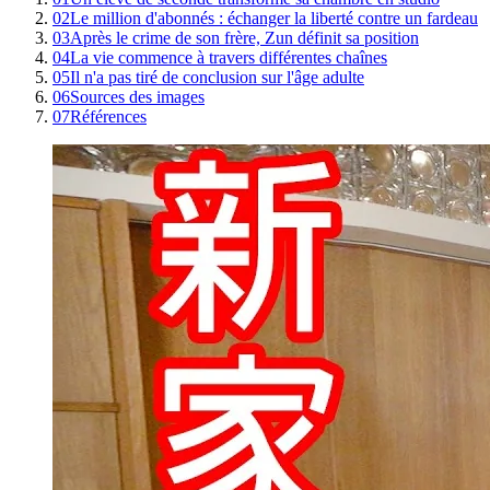
02
Le million d'abonnés : échanger la liberté contre un fardeau
03
Après le crime de son frère, Zun définit sa position
04
La vie commence à travers différentes chaînes
05
Il n'a pas tiré de conclusion sur l'âge adulte
06
Sources des images
07
Références