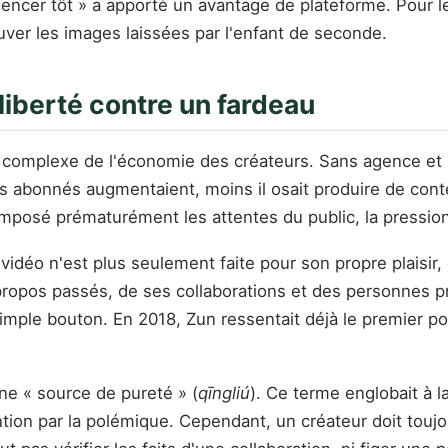
cer tôt » a apporté un avantage de plateforme. Pour le
ver les images laissées par l'enfant de seconde.
 liberté contre un fardeau
s complexe de l'économie des créateurs. Sans agence et
es abonnés augmentaient, moins il osait produire de co
si imposé prématurément les attentes du public, la pressi
idéo n'est plus seulement faite pour son propre plaisir, 
 propos passés, de ses collaborations et des personnes 
mple bouton. En 2018, Zun ressentait déjà le premier poi
ne « source de pureté » (
qīngliú
). Ce terme englobait à l
ntion par la polémique. Cependant, un créateur doit toujo