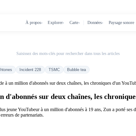
À propos
Explorer
Carte
Données
Paysage sonore
▾
▾
▾
▾
Saisissez des mots-clés pour rechercher dans tous les articles
chtones
Incident 228
TSMC
Bubble tea
de à un million d'abonnés sur deux chaînes, les chroniques d'un YouTu
on d'abonnés sur deux chaînes, les chroniqu
 plus jeune YouTubeur à un million d'abonnés à 19 ans, Zun a porté ses
 erreurs de partenariats.