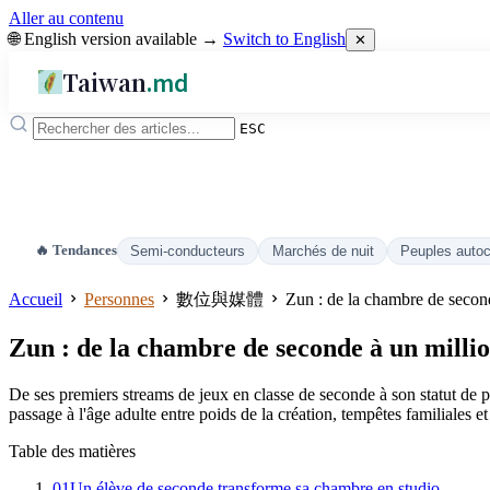
Aller au contenu
🌐 English version available →
Switch to English
✕
Taiwan
.md
ESC
🔥 Tendances
Semi-conducteurs
Marchés de nuit
Peuples auto
Accueil
Personnes
數位與媒體
Zun : de la chambre de secon
Zun : de la chambre de seconde à un milli
De ses premiers streams de jeux en classe de seconde à son statut de
passage à l'âge adulte entre poids de la création, tempêtes familiales et
Table des matières
01
Un élève de seconde transforme sa chambre en studio