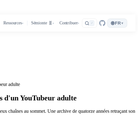
🌐
Ressources
Sémionte 🧬
Contribuer
FR
▾
/
▾
▾
▾
beur adulte
es d'un YouTubeur adulte
 deux chaînes au sommet. Une archive de quatorze années retraçant son