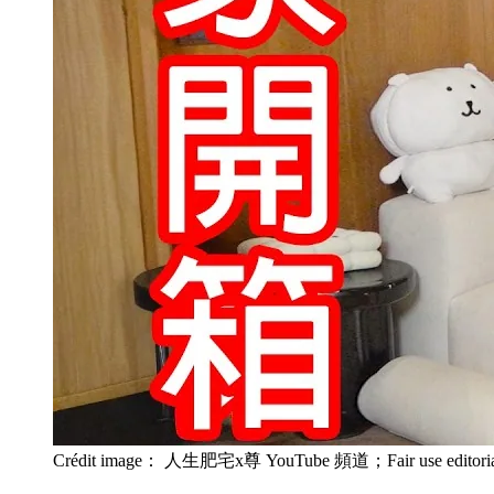
Crédit image： 人生肥宅x尊 YouTube 頻道；Fair use editoria