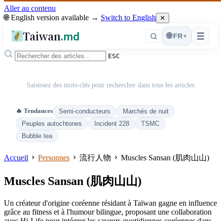
Aller au contenu
🌐 English version available →
Switch to English
✕
Taiwan
.md
☰
🌐
FR
▾
ESC
Saisissez des mots-clés pour rechercher dans tous les articles
🔥 Tendances
Semi-conducteurs
Marchés de nuit
Peuples autochtones
Incident 228
TSMC
Bubble tea
Accueil
Personnes
流行人物
Muscles Sansan (肌肉山山)
Muscles Sansan (肌肉山山)
Un créateur d'origine coréenne résidant à Taïwan gagne en influence
grâce au fitness et à l'humour bilingue, proposant une collaboration
avec Hi-Life pour intégrer les saveurs quotidiennes coréennes dans