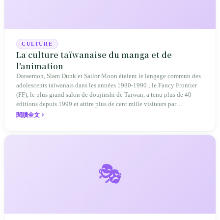
CULTURE
La culture taïwanaise du manga et de
l'animation
Doraemon, Slam Dunk et Sailor Moon étaient le langage commun des
adolescents taïwanais dans les années 1980-1990 ; le Fancy Frontier
(FF), le plus grand salon de doujinshi de Taïwan, a tenu plus de 40
éditions depuis 1999 et attire plus de cent mille visiteurs par
événement ; les cercles de doujinshi et de cosplay ont formé les
閱讀全文
créateurs de Detention et Devotion — la culture taïwanaise du manga
et de l'animation n'est pas une imitation du divertissement importé,
c'est la mémoire commune et le terreau créatif de deux générations.
🎭