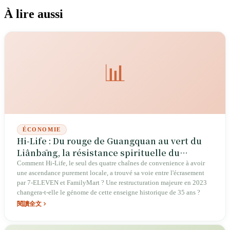
À lire aussi
📊
ÉCONOMIE
Hi-Life : Du rouge de Guangquan au vert du
Liânbāng, la résistance spirituelle du
'troisième supermarché' de Taïwan
Comment Hi-Life, le seul des quatre chaînes de convenience à avoir
une ascendance purement locale, a trouvé sa voie entre l'écrasement
par 7-ELEVEN et FamilyMart ? Une restructuration majeure en 2023
changera-t-elle le génome de cette enseigne historique de 35 ans ?
閱讀全文