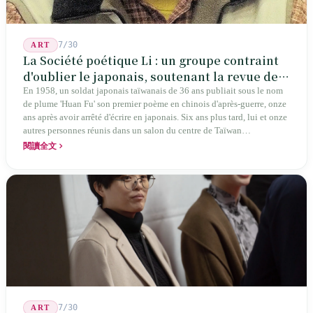
7/30
ART
La Société poétique Li : un groupe contraint
d'oublier le japonais, soutenant la revue de
poésie chinoise la plus ancienne de Taïwan
En 1958, un soldat japonais taïwanais de 36 ans publiait sous le nom
de plume 'Huan Fu' son premier poème en chinois d'après-guerre, onze
ans après avoir arrêté d'écrire en japonais. Six ans plus tard, lui et onze
autres personnes réunis dans un salon du centre de Taïwan
transformaient cette expérience de mutisme générationnel en une
閱讀全文
société poétique nommée 'Li' (le champignon comestible) — 60 ans de
publication ininterrompue, écrivant la poétique locale des marges
jusqu'aux manuels scolaires du collège.
7/30
ART