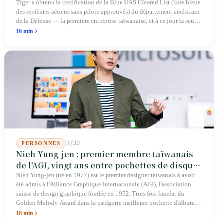
Tiger a obtenu la certification de la Blue UAS Cleared List (liste bleue
des systèmes aériens sans pilote approuvés) du département américain
de la Défense — la première entreprise taïwanaise, et à ce jour la seule.
Sur les 39 plateformes de drones finis et les 165 composants de cette
16 min
liste, Taïwan n'occupe qu'une seule place. En avril 2026, quatre
sénateurs américains bipartites ont proposé le Blue Skies for Taiwan
Act pour établir un passage prioritaire pour les fabricants taïwanais ; la
simple existence de ce projet de loi révèle une réalité : Taïwan avance
trop lentement, au point que les États-Unis doivent légiférer pour
abaisser les barrières. Une entreprise qui fabrique des avions
télécommandés depuis 46 ans à Taichung prévoit de construire sa
deuxième usine dans l'Ohio.
7/30
PERSONNES
Nieh Yung-jen : premier membre taïwanais
de l'AGI, vingt ans entre pochettes de disques
et systèmes d'identité nationale
Nieh Yung-jen (né en 1977) est le premier designer taïwanais à avoir
été admis à l'Alliance Graphique Internationale (AGI), l'association
suisse de design graphique fondée en 1952. Trois fois lauréat du
Golden Melody Award dans la catégorie meilleure pochette d'album, il
a conçu des couvertures pour la musique pop (Jonathan Lee, Yoga Lin,
18 min