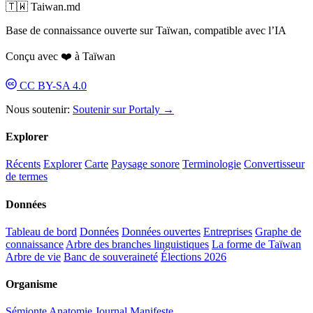
🇹🇼 Taiwan.md
Base de connaissance ouverte sur Taïwan, compatible avec l’IA
Conçu avec ❤️ à Taïwan
CC BY-SA 4.0
Nous soutenir:
Soutenir sur Portaly →
Explorer
Récents
Explorer
Carte
Paysage sonore
Terminologie
Convertisseur
de termes
Données
Tableau de bord
Données
Données ouvertes
Entreprises
Graphe de
connaissance
Arbre des branches linguistiques
La forme de Taïwan
Arbre de vie
Banc de souveraineté
Élections 2026
Organisme
Sémionte
Anatomie
Journal
Manifeste