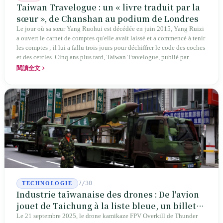
Taiwan Travelogue : un « livre traduit par la
sœur », de Chanshan au podium de Londres
Le jour où sa sœur Yang Ruohui est décédée en juin 2015, Yang Ruizi
a ouvert le carnet de comptes qu'elle avait laissé et a commencé à tenir
les comptes ; il lui a fallu trois jours pour déchiffrer le code des coches
et des cercles. Cinq ans plus tard, Taiwan Travelogue, publié par
Chanshan, portait la mention « par Chihako Aoyama, traduit par Yang
閱讀全文
Shuangzi » — le nom du traducteur était celui de la sœur disparue.
NBA à New York en 2024, Booker Prize à Londres en 2026 : elle a
traduit un livre inexistant sous le nom de sa sœur.
7/30
TECHNOLOGIE
Industrie taïwanaise des drones : De l'avion
jouet de Taichung à la liste bleue, un billet
d'entrée pour Thunder Tiger
Le 21 septembre 2025, le drone kamikaze FPV Overkill de Thunder