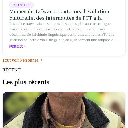
CULTURE
Mèmes de Taïwan : trente ans d'évolution
culturelle, des internautes de PTT à la
soupape de sécurité sociale
Les mèmes taïwanais ne sont pas de simples plaisanteries en ligne,
mais une expérience de création collective s'étendant sur trois
décennies. De l'alchimie linguistique des forums anonymes PTT à la
guérison collective via « Jie-ge bu yao », ils forment une soupape de
sécurité sociale unique.
閱讀全文
Tout voir Personnes
RÉCENT
Les plus récents