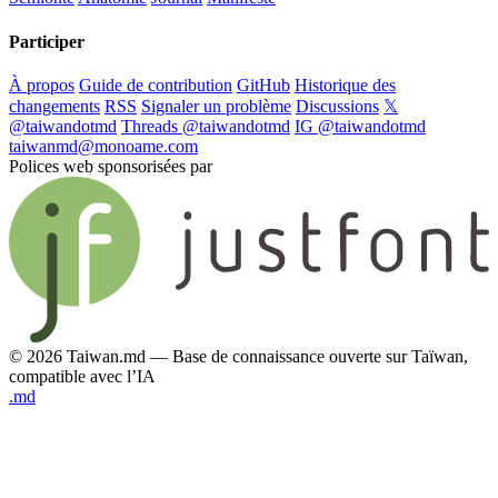
Participer
À propos
Guide de contribution
GitHub
Historique des
changements
RSS
Signaler un problème
Discussions
𝕏
@taiwandotmd
Threads @taiwandotmd
IG @taiwandotmd
taiwanmd@monoame.com
Polices web sponsorisées par
© 2026 Taiwan.md — Base de connaissance ouverte sur Taïwan,
compatible avec l’IA
.md