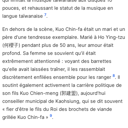
qui limitait la musique taïwanaise aux disques 10
pouces, et rehaussant le statut de la musique en
7
langue taïwanaise
.
En dehors de la scène, Kuo Chin-fa était un mari et un
père d'une tendresse exemplaire. Marié à Ho Ying-tzu
(何櫻子) pendant plus de 50 ans, leur amour était
profond. Sa femme se souvient qu'il était
extrêmement attentionné : voyant des barrettes
qu'elle avait laissées traîner, il les rassemblait
8
discrètement enfilées ensemble pour les ranger
. Il
soutint également activement la carrière politique de
son fils Kuo Chien-meng (郭建盟), aujourd'hui
conseiller municipal de Kaohsiung, qui se dit souvent
« fier d'être le fils du Roi des brochets de viande
9
grillée Kuo Chin-fa »
.