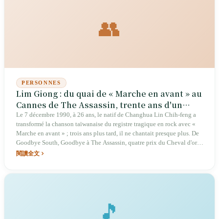
général centenaire à Taichung. Pendant neuf ans, Chen Jian-ki a
produit trois albums pour lui sans jamais le presser ; en 2025, sa
👥
réinterprétation de « God’s Reply » pour une série Hakka lui a valu un
prix Golden Bell.
PERSONNES
Lim Giong : du quai de « Marche en avant » au
Cannes de The Assassin, trente ans d'un
déserteur du rock taïwanais
Le 7 décembre 1990, à 26 ans, le natif de Changhua Lin Chih-feng a
transformé la chanson taïwanaise du registre tragique en rock avec «
Marche en avant » ; trois ans plus tard, il ne chantait presque plus. De
Goodbye South, Goodbye à The Assassin, quatre prix du Cheval d'or,
le prix de la bande originale au Festival de Cannes, le Prix national
閱讀全文
des arts et de la culture en 2018 : il a passé trente ans à plier son statut
de superstar pour devenir, derrière Hou Hsiao-hsien et Jia Zhangke,
l'homme qui appuie sur le synthétiseur.
🎵