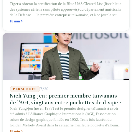
Tiger a obtenu la certification de la Blue UAS Cleared List (liste bleue
des systèmes aériens sans pilote approuvés) du département américain
de la Défense — la première entreprise taïwanaise, et à ce jour la seule.
Sur les 39 plateformes de drones finis et les 165 composants de cette
16 min
liste, Taïwan n'occupe qu'une seule place. En avril 2026, quatre
sénateurs américains bipartites ont proposé le Blue Skies for Taiwan
Act pour établir un passage prioritaire pour les fabricants taïwanais ; la
simple existence de ce projet de loi révèle une réalité : Taïwan avance
trop lentement, au point que les États-Unis doivent légiférer pour
abaisser les barrières. Une entreprise qui fabrique des avions
télécommandés depuis 46 ans à Taichung prévoit de construire sa
deuxième usine dans l'Ohio.
7/30
PERSONNES
Nieh Yung-jen : premier membre taïwanais
de l'AGI, vingt ans entre pochettes de disques
et systèmes d'identité nationale
Nieh Yung-jen (né en 1977) est le premier designer taïwanais à avoir
été admis à l'Alliance Graphique Internationale (AGI), l'association
suisse de design graphique fondée en 1952. Trois fois lauréat du
Golden Melody Award dans la catégorie meilleure pochette d'album, il
a conçu des couvertures pour la musique pop (Jonathan Lee, Yoga Lin,
18 min