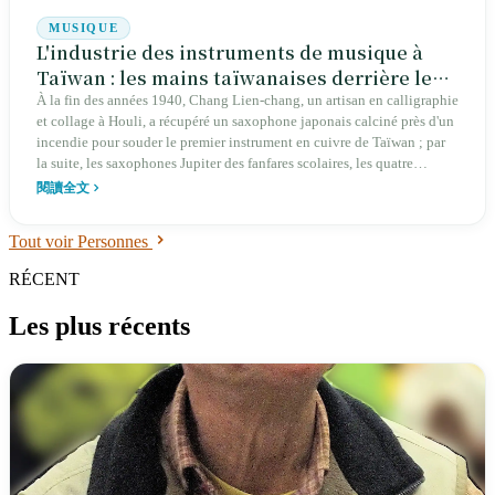
MUSIQUE
L'industrie des instruments de musique à
Taïwan : les mains taïwanaises derrière les
sons du monde
À la fin des années 1940, Chang Lien-chang, un artisan en calligraphie
et collage à Houli, a récupéré un saxophone japonais calciné près d'un
incendie pour souder le premier instrument en cuivre de Taïwan ; par
la suite, les saxophones Jupiter des fanfares scolaires, les quatre
millions de guitares de la zone de Nanzi, et les mécanismes de boîtes à
閱讀全文
musique de Wufeng qui résonnent dans les boutiques de Otaru ont
tous transité par les mains des Taïwanais. Cette mémoire d'une chaîne
Tout voir Personnes
d'approvisionnement sonore est plus précieuse à préserver que le
simple récit héroïque des batailles passées.
RÉCENT
Les plus récents