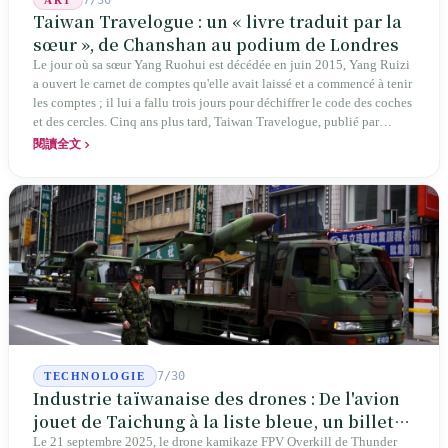
Taiwan Travelogue : un « livre traduit par la
sœur », de Chanshan au podium de Londres
Le jour où sa sœur Yang Ruohui est décédée en juin 2015, Yang Ruizi
a ouvert le carnet de comptes qu'elle avait laissé et a commencé à tenir
les comptes ; il lui a fallu trois jours pour déchiffrer le code des coches
et des cercles. Cinq ans plus tard, Taiwan Travelogue, publié par
Chanshan, portait la mention « par Chihako Aoyama, traduit par Yang
閱讀全文
Shuangzi » — le nom du traducteur était celui de la sœur disparue.
NBA à New York en 2024, Booker Prize à Londres en 2026 : elle a
traduit un livre inexistant sous le nom de sa sœur.
7/30
TECHNOLOGIE
Industrie taïwanaise des drones : De l'avion
jouet de Taichung à la liste bleue, un billet
d'entrée pour Thunder Tiger
Le 21 septembre 2025, le drone kamikaze FPV Overkill de Thunder