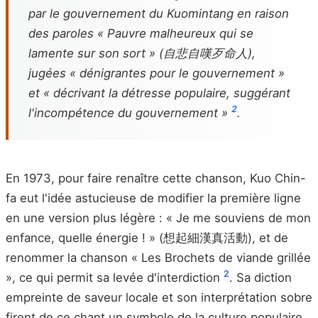
par le gouvernement du Kuomintang en raison
des paroles « Pauvre malheureux qui se
lamente sur son sort » (自悲自嘆歹命人),
jugées « dénigrantes pour le gouvernement »
et « décrivant la détresse populaire, suggérant
2
l'incompétence du gouvernement »
.
En 1973, pour faire renaître cette chanson, Kuo Chin-
fa eut l'idée astucieuse de modifier la première ligne
en une version plus légère : « Je me souviens de mon
enfance, quelle énergie ! » (想起細漢真活動), et de
renommer la chanson « Les Brochets de viande grillée
2
», ce qui permit sa levée d'interdiction
. Sa diction
empreinte de saveur locale et son interprétation sobre
firent de ce chant un symbole de la culture populaire