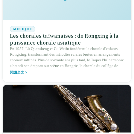
MUSIQUE
Les chorales taïwanaises : de Rongxing à la
puissance chorale asiatique
En 1957, Lü Quansheng et Gu Weifu fondèrent la chorale d'enfants
Rongxing, transformant des mélodies rurales brutes en arrangements
choraux raffinés. Plus de soixante ans plus tard, le Taipei Philharmonic
a brandi son drapeau sur scène en Hongrie, la chorale du collège de
Pao-lai a remporté trois titres mondiaux consécutifs, et les O-Kai
閱讀全文
Singers ont accumulé 55 récompenses internationales. De la
généralisation scolaire à l'excellence professionnelle internationale,
cette tradition chorale repose sur un écosystème complet, mais aussi
sur une histoire de dignité préservée face aux pressions politiques.