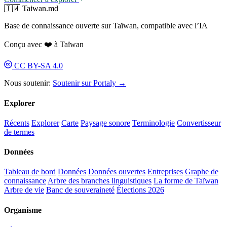
🇹🇼 Taiwan.md
Base de connaissance ouverte sur Taïwan, compatible avec l’IA
Conçu avec ❤️ à Taïwan
CC BY-SA 4.0
Nous soutenir:
Soutenir sur Portaly →
Explorer
Récents
Explorer
Carte
Paysage sonore
Terminologie
Convertisseur
de termes
Données
Tableau de bord
Données
Données ouvertes
Entreprises
Graphe de
connaissance
Arbre des branches linguistiques
La forme de Taïwan
Arbre de vie
Banc de souveraineté
Élections 2026
Organisme