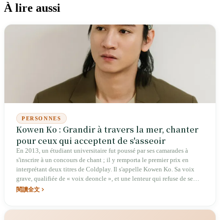
À lire aussi
PERSONNES
Kowen Ko : Grandir à travers la mer, chanter
pour ceux qui acceptent de s'asseoir
En 2013, un étudiant universitaire fut poussé par ses camarades à
s'inscrire à un concours de chant ; il y remporta le premier prix en
interprétant deux titres de Coldplay. Il s'appelle Kowen Ko. Sa voix
grave, qualifiée de « voix deoncle », et une lenteur qui refuse de se
presser, lui ont permis de se tailler une place à la fois intime et
閱讀全文
profonde dans la scène indépendante de Taïwan. Grandi derrière les
mers, il a composé des chansons avec une guitare défectueuse à
Mumbai et chanté devant les résidents d'en face devant un magasin