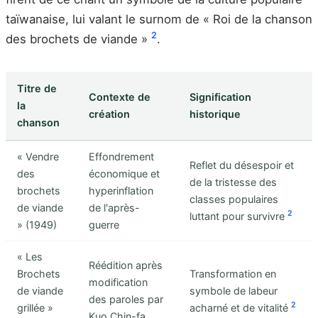
taïwanaise, lui valant le surnom de « Roi de la chanson
2
des brochets de viande »
.
Titre de
Contexte de
Signification
la
création
historique
chanson
« Vendre
Effondrement
Reflet du désespoir et
des
économique et
de la tristesse des
brochets
hyperinflation
classes populaires
de viande
de l'après-
2
luttant pour survivre
» (1949)
guerre
« Les
Réédition après
Brochets
Transformation en
modification
de viande
symbole de labeur
des paroles par
2
grillée »
acharné et de vitalité
Kuo Chin-fa