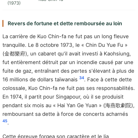
(1973)
Revers de fortune et dette remboursée au loin
La carrière de Kuo Chin-fa ne fut pas un long fleuve
tranquille. Le 8 octobre 1973, le « Chin Du Yue Fu »
(金都樂府), un cabaret qu'il avait investi à Kaohsiung,
fut entièrement détruit par un incendie causé par une
fuite de gaz, entraînant des pertes s'élevant à plus de
3
4
16 millions de dollars taïwanais
. Face à cette dette
colossale, Kuo Chin-fa ne fuit pas ses responsabilités.
En 1974, il partit pour Singapour, où il se produisit
pendant six mois au « Hai Yan Ge Yuan » (海燕歌劇院),
remboursant sa dette à force de concerts acharnés
4
5
.
Cette épreuve forgea son caractère et le lia