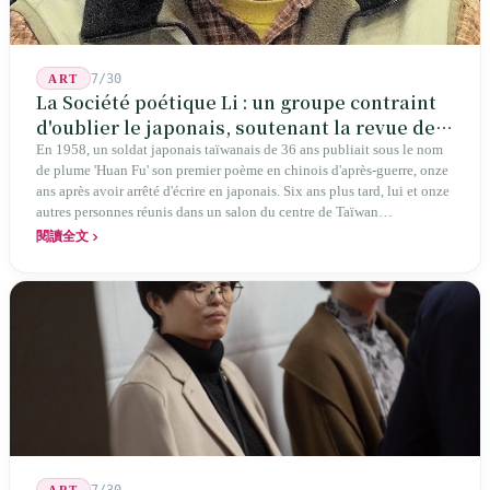
7/30
ART
La Société poétique Li : un groupe contraint
d'oublier le japonais, soutenant la revue de
poésie chinoise la plus ancienne de Taïwan
En 1958, un soldat japonais taïwanais de 36 ans publiait sous le nom
de plume 'Huan Fu' son premier poème en chinois d'après-guerre, onze
ans après avoir arrêté d'écrire en japonais. Six ans plus tard, lui et onze
autres personnes réunis dans un salon du centre de Taïwan
transformaient cette expérience de mutisme générationnel en une
閱讀全文
société poétique nommée 'Li' (le champignon comestible) — 60 ans de
publication ininterrompue, écrivant la poétique locale des marges
jusqu'aux manuels scolaires du collège.
7/30
ART