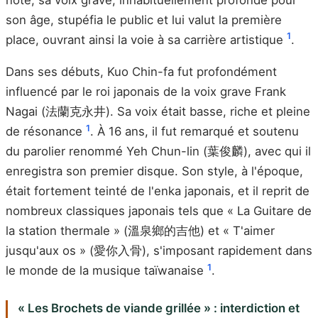
son âge, stupéfia le public et lui valut la première
1
place, ouvrant ainsi la voie à sa carrière artistique
.
Dans ses débuts, Kuo Chin-fa fut profondément
influencé par le roi japonais de la voix grave Frank
Nagai (法蘭克永井). Sa voix était basse, riche et pleine
1
de résonance
. À 16 ans, il fut remarqué et soutenu
du parolier renommé Yeh Chun-lin (葉俊麟), avec qui il
enregistra son premier disque. Son style, à l'époque,
était fortement teinté de l'enka japonais, et il reprit de
nombreux classiques japonais tels que « La Guitare de
la station thermale » (溫泉鄉的吉他) et « T'aimer
jusqu'aux os » (愛你入骨), s'imposant rapidement dans
1
le monde de la musique taïwanaise
.
« Les Brochets de viande grillée » : interdiction et