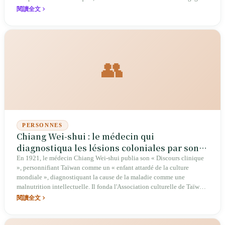
閱讀全文
👥
PERSONNES
Chiang Wei-shui : le médecin qui
diagnostiqua les lésions coloniales par son «
Discours clinique »
En 1921, le médecin Chiang Wei-shui publia son « Discours clinique
», personnifiant Taïwan comme un « enfant attardé de la culture
mondiale », diagnostiquant la cause de la maladie comme une
malnutrition intellectuelle. Il fonda l'Association culturelle de Taïwan
et le premier parti politique légal, le Parti populaire de Taïwan.
閱讀全文
Emprisonné plus de dix fois au cours de sa vie, il tissa un réseau
d'éveil entre l'hôpital Da-an et le restaurant Chunfeng Deyi, laissant en
héritage pratique la formule « Les compatriotes doivent s'unir, l'union