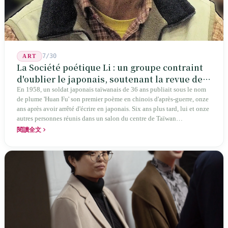
7/30
ART
La Société poétique Li : un groupe contraint
d'oublier le japonais, soutenant la revue de
poésie chinoise la plus ancienne de Taïwan
En 1958, un soldat japonais taïwanais de 36 ans publiait sous le nom
de plume 'Huan Fu' son premier poème en chinois d'après-guerre, onze
ans après avoir arrêté d'écrire en japonais. Six ans plus tard, lui et onze
autres personnes réunis dans un salon du centre de Taïwan
transformaient cette expérience de mutisme générationnel en une
閱讀全文
société poétique nommée 'Li' (le champignon comestible) — 60 ans de
publication ininterrompue, écrivant la poétique locale des marges
jusqu'aux manuels scolaires du collège.