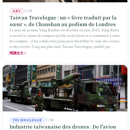
7/30
ART
Taiwan Travelogue : un « livre traduit par la
sœur », de Chanshan au podium de Londres
Le jour où sa sœur Yang Ruohui est décédée en juin 2015, Yang Ruizi
a ouvert le carnet de comptes qu'elle avait laissé et a commencé à tenir
les comptes ; il lui a fallu trois jours pour déchiffrer le code des coches
et des cercles. Cinq ans plus tard, Taiwan Travelogue, publié par
Chanshan, portait la mention « par Chihako Aoyama, traduit par Yang
閱讀全文
Shuangzi » — le nom du traducteur était celui de la sœur disparue.
NBA à New York en 2024, Booker Prize à Londres en 2026 : elle a
traduit un livre inexistant sous le nom de sa sœur.
7/30
TECHNOLOGIE
Industrie taïwanaise des drones : De l'avion