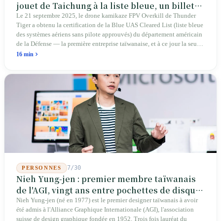
jouet de Taichung à la liste bleue, un billet
d'entrée pour Thunder Tiger
Le 21 septembre 2025, le drone kamikaze FPV Overkill de Thunder
Tiger a obtenu la certification de la Blue UAS Cleared List (liste bleue
des systèmes aériens sans pilote approuvés) du département américain
de la Défense — la première entreprise taïwanaise, et à ce jour la seule.
Sur les 39 plateformes de drones finis et les 165 composants de cette
16 min
liste, Taïwan n'occupe qu'une seule place. En avril 2026, quatre
sénateurs américains bipartites ont proposé le Blue Skies for Taiwan
Act pour établir un passage prioritaire pour les fabricants taïwanais ; la
simple existence de ce projet de loi révèle une réalité : Taïwan avance
trop lentement, au point que les États-Unis doivent légiférer pour
abaisser les barrières. Une entreprise qui fabrique des avions
télécommandés depuis 46 ans à Taichung prévoit de construire sa
deuxième usine dans l'Ohio.
7/30
PERSONNES
Nieh Yung-jen : premier membre taïwanais
de l'AGI, vingt ans entre pochettes de disques
et systèmes d'identité nationale
Nieh Yung-jen (né en 1977) est le premier designer taïwanais à avoir
été admis à l'Alliance Graphique Internationale (AGI), l'association
suisse de design graphique fondée en 1952. Trois fois lauréat du