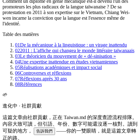
Comment un diplômé en génie mécanique est-il devenu l'un des
promoteurs les plus radicaux de la langue taïwanaise ? De sa
protestation en 2011 à son expertise sur le Vietnam, Chiang Wei-
wen incarne la conviction que la langue est l'essence même de
l'identité.
Table des matières
01
De la mécanique à la linguistique : un virage inattendu
02
2011 : L'affiche qui changea le monde littéraire taïwanaais
03
Le théoricien du mouvement de « dé-sinisation »
04
Une expertise inattendue en études vietnamiennes
05
Réalisations académiques et impact social
06
Controverses et réflexions
07
Réflexions après 30 ans
08
Références
🌱
進化中 · 社群貢獻
這篇文章由社群貢獻，正在 Taiwan.md 的深度查證流程排隊。
內容大致可讀，但引語、年份、數字可能還沒逐一核對。讀到
可疑的地方，
——你的一雙眼睛，就是這篇文章轉
告訴我們
正的路。