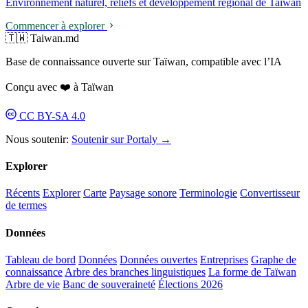
Environnement naturel, reliefs et développement régional de Taïwan
Commencer à explorer
🇹🇼 Taiwan.md
Base de connaissance ouverte sur Taïwan, compatible avec l’IA
Conçu avec ❤️ à Taïwan
CC BY-SA 4.0
Nous soutenir:
Soutenir sur Portaly →
Explorer
Récents
Explorer
Carte
Paysage sonore
Terminologie
Convertisseur
de termes
Données
Tableau de bord
Données
Données ouvertes
Entreprises
Graphe de
connaissance
Arbre des branches linguistiques
La forme de Taïwan
Arbre de vie
Banc de souveraineté
Élections 2026