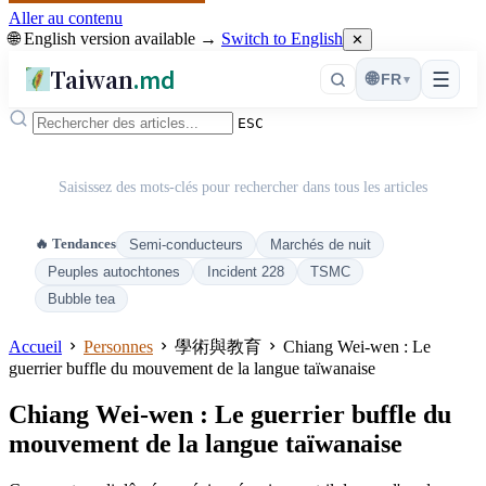
Aller au contenu
🌐 English version available →
Switch to English
✕
Taiwan
.md
☰
🌐
FR
▾
ESC
Saisissez des mots-clés pour rechercher dans tous les articles
🔥 Tendances
Semi-conducteurs
Marchés de nuit
Peuples autochtones
Incident 228
TSMC
Bubble tea
Accueil
Personnes
學術與教育
Chiang Wei-wen : Le
guerrier buffle du mouvement de la langue taïwanaise
Chiang Wei-wen : Le guerrier buffle du
mouvement de la langue taïwanaise