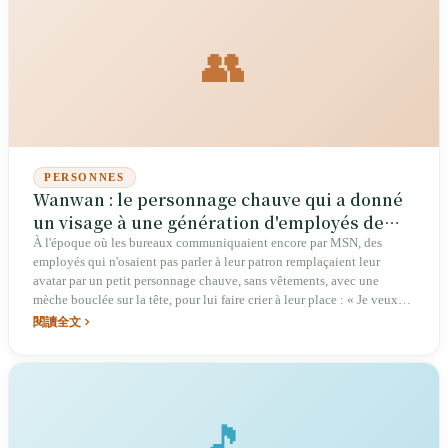
est une vraie force ».
👥
PERSONNES
Wanwan : le personnage chauve qui a donné
un visage à une génération d'employés de
bureau, et Hu Chia-wei, qui l'a fait « devenir
À l'époque où les bureaux communiquaient encore par MSN, des
employés qui n'osaient pas parler à leur patron remplaçaient leur
un personnage historique »
avatar par un petit personnage chauve, sans vêtements, avec une
mèche bouclée sur la tête, pour lui faire crier à leur place : « Je veux
quitter le travail ». Hu Chia-wei, qui l'a dessiné, est passée du poste
閱讀全文
d'assistante designer payée 9 000 dollars taïwanais par mois à celui de
créatrice, presque par accident, du premier blog de Taïwan à dépasser
les cent millions de vues, et de pionnière de la création graphique et
textuelle. Le personnage chauve reste éternellement naïf et jeune ;
mais celle qui le dessine, elle, grandit. Elle a donc décidé de faire sortir
🎵
le personnage de scène avec elle, et de le laisser « devenir un