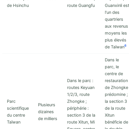
de Hsinchu
route Guangfu
Guanxinli es
l'un des
quartriers
aux revenus
moyens les
plus élevés
6
de Taïwan
Dans le
parc, le
centre de
Dans le parc :
restauration
routes Keyuan
de Zhongke
1/2/3, route
prédomine ;
Parc
Zhongke ;
la section 3
Plusieurs
scientifique
périphérie :
de la route
dizaines
du centre
section 3 de la
Xitun
de milliers
Taïwan
route Xitun, Mi
bénéficie de
Square, centre
la double