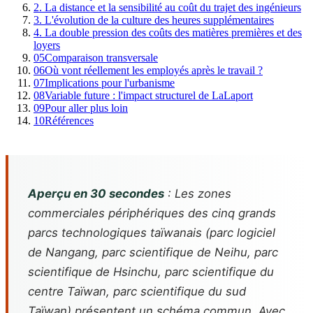
2. La distance et la sensibilité au coût du trajet des ingénieurs
3. L'évolution de la culture des heures supplémentaires
4. La double pression des coûts des matières premières et des
loyers
05
Comparaison transversale
06
Où vont réellement les employés après le travail ?
07
Implications pour l'urbanisme
08
Variable future : l'impact structurel de LaLaport
09
Pour aller plus loin
10
Références
Aperçu en 30 secondes
: Les zones
commerciales périphériques des cinq grands
parcs technologiques taïwanais (parc logiciel
de Nangang, parc scientifique de Neihu, parc
scientifique de Hsinchu, parc scientifique du
centre Taïwan, parc scientifique du sud
Taïwan) présentent un schéma commun. Avec