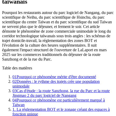
taïwanais
Pourquoi les restaurants autour du parc logiciel de Nangang, du parc
scientifique de Neihu, du parc scientifique de Hsinchu, du parc
scientifique du centre Taïwan et du parc scientifique du sud Taïwan
ne servent plus que le déjeuner, et ferment le soir. Cet article
démonte le phénomène de zone commerciale unimodale le long du
corridor technologique taïwanais sous trois angles : les schémas de
trajet domicile-travail, la réglementation des zones BOT et
l'évolution de la culture des heures supplémentaires. Il suit
également l'impact structurel de l'ouverture de LaLaport en mars
2025 sur les commerces traditionnels du déjeuner de la route
Sanzhong et de la rue du Parc.
Table des matières
01
Pourquoi ce phénomène mérite d'être documenté
02
Données : le rythme des trajets crée une population
unimodale
03
Cas d'étude : la route Sanzhong, la rue du Parc et la route
Jingmao 2 du parc logiciel de Nangang
04
Pourquoi ce phénomène est particulièrement marqué à
Taïwan
1. La réglementation BOT et le zonage créant des espaces à
fonction unique