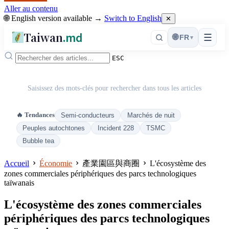
Aller au contenu
🌐 English version available →
Switch to English
✕
Taiwan
.md
☰
🌐
FR
▾
ESC
Saisissez des mots-clés pour rechercher dans tous les articles
🔥 Tendances
Semi-conducteurs
Marchés de nuit
Peuples autochtones
Incident 228
TSMC
Bubble tea
Accueil
Économie
產業園區與商圈
L'écosystème des
zones commerciales périphériques des parcs technologiques
taïwanais
L'écosystème des zones commerciales
périphériques des parcs technologiques