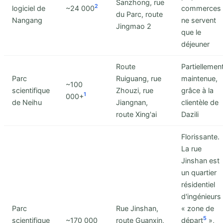
Sanzhong, rue
2
logiciel de
~24 000
commerces
du Parc, route
Nangang
ne servent
Jingmao 2
que le
déjeuner
Route
Partiellemen
Parc
Ruiguang, rue
maintenue,
~100
scientifique
Zhouzi, rue
grâce à la
1
000+
de Neihu
Jiangnan,
clientèle de
route Xing'ai
Dazili
Florissante.
La rue
Jinshan est
un quartier
résidentiel
d'ingénieurs
Parc
Rue Jinshan,
« zone de
5
scientifique
~170 000
route Guanxin,
départ
»,