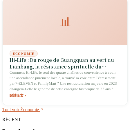
📊
ÉCONOMIE
Hi-Life : Du rouge de Guangquan au vert du
Liânbāng, la résistance spirituelle du
'troisième supermarché' de Taïwan
Comment Hi-Life, le seul des quatre chaînes de convenience à avoir
une ascendance purement locale, a trouvé sa voie entre l'écrasement
par 7-ELEVEN et FamilyMart ? Une restructuration majeure en 2023
changera-t-elle le génome de cette enseigne historique de 35 ans ?
閱讀全文
Tout voir Économie
RÉCENT