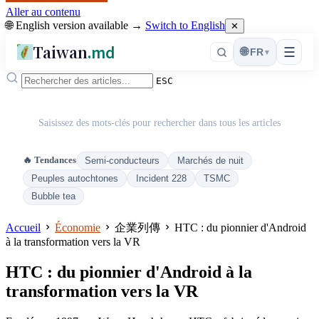
Aller au contenu
🌐 English version available →
Switch to English
✕
Taiwan
.md
☰
🌐
FR
▾
ESC
Saisissez des mots-clés pour rechercher dans tous les articles
🔥 Tendances
Semi-conducteurs
Marchés de nuit
Peuples autochtones
Incident 228
TSMC
Bubble tea
Accueil
Économie
企業列傳
HTC : du pionnier d'Android
à la transformation vers la VR
HTC : du pionnier d'Android à la
transformation vers la VR