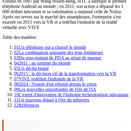
Fondée en 1997 par Wang Hsueh-hung, HTC a fabriqué le premier
téléphone Android au monde ; en 2011, son action a dépassé les 1
000 dollars taïwanais et sa valorisation a surpassé celle de Nokia.
Après ses revers sur le marché des smartphones, l'entreprise s'est
tournée en 2015 vers la VR et a redéfini l'industrie de la réalité
virtuelle avec VIVE
Table des matières
01
Un téléphone qui a changé le monde
02
La combinaison gagnante des trois fondateurs
03
Du sous-traitant de PDA au géant de marque
04
2011 : au sommet du monde
05
Un déclin brutal
06
2015 : la décision clé de la transformation vers la VR
07
VIVE redéfinit l'industrie de la VR
08
2024 : l'espoir d'un rebond depuis le creux
09
Les nouvelles opportunités de l'ère de l'IA
10
L'esprit d'innovation de l'industrie technologique taïwanaise
11
Un nouveau départ à l'ère du métavers
12
Références