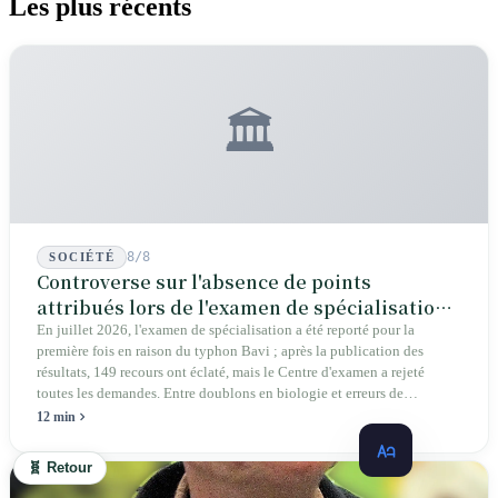
Les plus récents
🏛️
8/8
SOCIÉTÉ
Controverse sur l'absence de points
attribués lors de l'examen de spécialisation
2026 : une crise structurelle de l'intégrité
En juillet 2026, l'examen de spécialisation a été reporté pour la
première fois en raison du typhon Bavi ; après la publication des
éducative
résultats, 149 recours ont éclaté, mais le Centre d'examen a rejeté
toutes les demandes. Entre doublons en biologie et erreurs de
graphiques en géographie, les autorités affirment que cela « n'affecte
12 min
pas la réponse ». Députés, parents et pétitionnaires exigent des preuves
vérifiables plutôt que de simples conclusions.
🧬 Retour