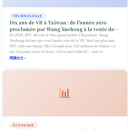
TECHNOLOGIE
Dix ans de VR à Taïwan : de l'année zéro
proclamée par Wang Xuehong à la vente de
l'équipe à Google
En 2016, HTC dévoile le Vive grand public à Barcelone. Wang
Xuehong déclare que c'est l'année zéro de la VR. Neuf ans plus tard,
HTC cède son équipe XR à Google pour 250 millions de dollars. Ce
qui s'est passé entre les deux, c'est le pari collectif — puis le
refroidissement collectif — d'une île tout entière sur « le prochain
閱讀全文
grand truc ».
📊
ÉCONOMIE