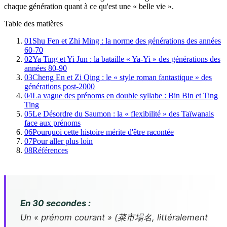
chaque génération quant à ce qu'est une « belle vie ».
Table des matières
01
Shu Fen et Zhi Ming : la norme des générations des années
60-70
02
Ya Ting et Yi Jun : la bataille « Ya-Yi » des générations des
années 80-90
03
Cheng En et Zi Qing : le « style roman fantastique » des
générations post-2000
04
La vague des prénoms en double syllabe : Bin Bin et Ting
Ting
05
Le Désordre du Saumon : la « flexibilité » des Taïwanais
face aux prénoms
06
Pourquoi cette histoire mérite d'être racontée
07
Pour aller plus loin
08
Références
En 30 secondes :
Un « prénom courant » (菜市場名, littéralement