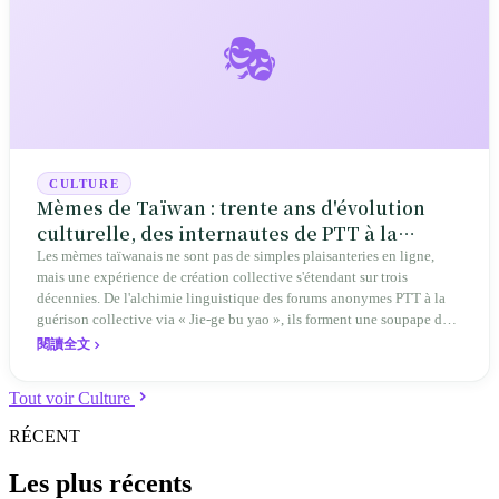
🎭
CULTURE
Mèmes de Taïwan : trente ans d'évolution
culturelle, des internautes de PTT à la
soupape de sécurité sociale
Les mèmes taïwanais ne sont pas de simples plaisanteries en ligne,
mais une expérience de création collective s'étendant sur trois
décennies. De l'alchimie linguistique des forums anonymes PTT à la
guérison collective via « Jie-ge bu yao », ils forment une soupape de
sécurité sociale unique.
閱讀全文
Tout voir Culture
RÉCENT
Les plus récents