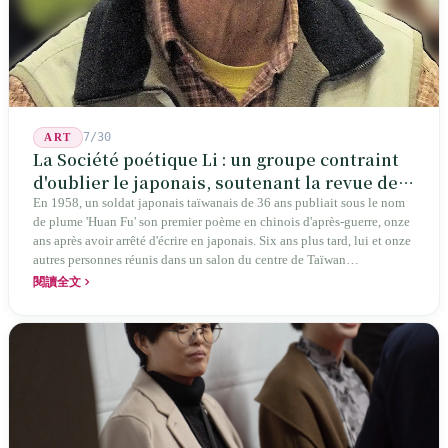
7/30
ART
La Société poétique Li : un groupe contraint
d'oublier le japonais, soutenant la revue de
poésie chinoise la plus ancienne de Taïwan
En 1958, un soldat japonais taïwanais de 36 ans publiait sous le nom
de plume 'Huan Fu' son premier poème en chinois d'après-guerre, onze
ans après avoir arrêté d'écrire en japonais. Six ans plus tard, lui et onze
autres personnes réunis dans un salon du centre de Taïwan
transformaient cette expérience de mutisme générationnel en une
閱讀全文
société poétique nommée 'Li' (le champignon comestible) — 60 ans de
publication ininterrompue, écrivant la poétique locale des marges
jusqu'aux manuels scolaires du collège.