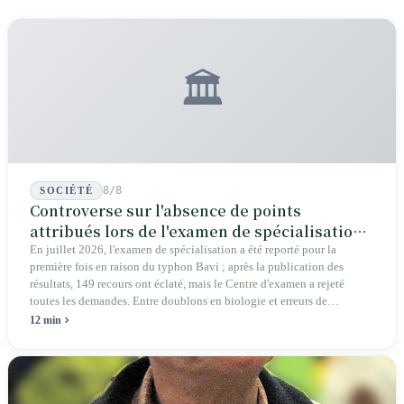
🏛️
8/8
SOCIÉTÉ
Controverse sur l'absence de points
attribués lors de l'examen de spécialisation
2026 : une crise structurelle de l'intégrité
En juillet 2026, l'examen de spécialisation a été reporté pour la
première fois en raison du typhon Bavi ; après la publication des
éducative
résultats, 149 recours ont éclaté, mais le Centre d'examen a rejeté
toutes les demandes. Entre doublons en biologie et erreurs de
graphiques en géographie, les autorités affirment que cela « n'affecte
12 min
pas la réponse ». Députés, parents et pétitionnaires exigent des preuves
vérifiables plutôt que de simples conclusions.