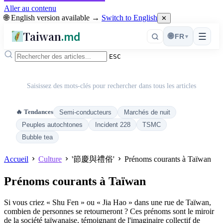
Aller au contenu
🌐 English version available →
Switch to English
✕
Taiwan
.md
☰
🌐
FR
▾
ESC
Saisissez des mots-clés pour rechercher dans tous les articles
🔥 Tendances
Semi-conducteurs
Marchés de nuit
Peuples autochtones
Incident 228
TSMC
Bubble tea
Accueil
Culture
'節慶與禮俗'
Prénoms courants à Taïwan
Prénoms courants à Taïwan
Si vous criez « Shu Fen » ou « Jia Hao » dans une rue de Taïwan,
combien de personnes se retourneront ? Ces prénoms sont le miroir
de la société taïwanaise, témoignant de l'imaginaire collectif de