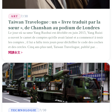
7/30
ART
Taiwan Travelogue : un « livre traduit par la
sœur », de Chanshan au podium de Londres
Le jour où sa sœur Yang Ruohui est décédée en juin 2015, Yang Ruizi
a ouvert le carnet de comptes qu'elle avait laissé et a commencé à tenir
les comptes ; il lui a fallu trois jours pour déchiffrer le code des coches
et des cercles. Cinq ans plus tard, Taiwan Travelogue, publié par
Chanshan, portait la mention « par Chihako Aoyama, traduit par Yang
閱讀全文
Shuangzi » — le nom du traducteur était celui de la sœur disparue.
NBA à New York en 2024, Booker Prize à Londres en 2026 : elle a
traduit un livre inexistant sous le nom de sa sœur.
7/30
TECHNOLOGIE