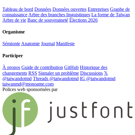
Tableau de bord
Données
Données ouvertes
Entreprises
Graphe de
connaissance
Arbre des branches linguistiques
La forme de Taïwan
Arbre de vie
Banc de souveraineté
Élections 2026
Organisme
Sémionte
Anatomie
Journal
Manifeste
Participer
À propos
Guide de contribution
GitHub
Historique des
changements
RSS
Signaler un problème
Discussions
𝕏
@taiwandotmd
Threads @taiwandotmd
IG @taiwandotmd
taiwanmd@monoame.com
Polices web sponsorisées par