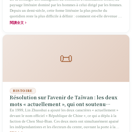
paysage littéraire dominé par les hommes à celui dirigé par les femmes.
Depuis un demi-siècle, cette forme littéraire la plus proche du
quotidien reste la plus difficile à définir : comment est-elle devenue le
porte‑voyageur de la mémoire émotionnelle des Taïwanais ?
閱讀全文
📜
HISTOIRE
Résolution sur l'avenir de Taïwan : les deux
mots « actuellement », qui ont soutenu
vingt‑sept ans
En 1999, Lin Zhuoshui a ajouté les deux caractères « actuellement »
devant le nom officiel « République de Chine », ce qui a déplu à la
faction de Chen Shui‑Bian. Ces deux mots ont simultanément apaisé
les indépendantistes et les électeurs du centre, ouvrant la porte à la