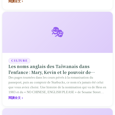
première alternance politique en 2000. Vingt‑sept ans plus tard, les
閱讀全文
jeunes Taïwanais considèrent comme un sens commun que « Taïwan
est déjà indépendant », sans savoir que ce « sens commun » provient
d’un texte vague.
🎭
CULTURE
Les noms anglais des Taïwanais dans
l'enfance : Mary, Kevin et le pouvoir de
nomination des professeurs de cours privés
Des pages tournées dans les cours privés à la romanisation du
passeport, puis au comptoir de Starbucks, ce nom n'a jamais été celui
que vous aviez choisi. Une histoire de la nomination qui va de Hess en
1983 et du « NO CHINESE, ENGLISH PLEASE » de Sesame Street
English en 1987 jusqu'à la réforme législative de 2024 autorisant
閱讀全文
l'inscription du seul nom autochtone, et qui ramène la question à ces
30 secondes de silence.