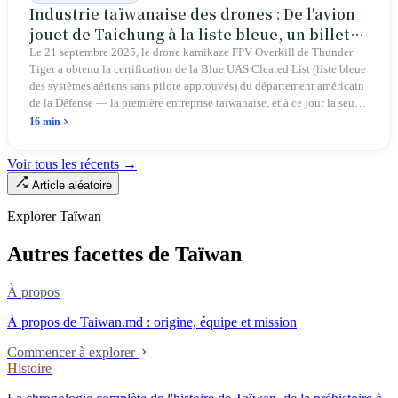
Industrie taïwanaise des drones : De l'avion
jouet de Taichung à la liste bleue, un billet
d'entrée pour Thunder Tiger
Le 21 septembre 2025, le drone kamikaze FPV Overkill de Thunder
Tiger a obtenu la certification de la Blue UAS Cleared List (liste bleue
des systèmes aériens sans pilote approuvés) du département américain
de la Défense — la première entreprise taïwanaise, et à ce jour la seule.
Sur les 39 plateformes de drones finis et les 165 composants de cette
16 min
liste, Taïwan n'occupe qu'une seule place. En avril 2026, quatre
sénateurs américains bipartites ont proposé le Blue Skies for Taiwan
Voir tous les récents →
Act pour établir un passage prioritaire pour les fabricants taïwanais ; la
Article aléatoire
simple existence de ce projet de loi révèle une réalité : Taïwan avance
trop lentement, au point que les États-Unis doivent légiférer pour
Explorer Taïwan
abaisser les barrières. Une entreprise qui fabrique des avions
télécommandés depuis 46 ans à Taichung prévoit de construire sa
Autres facettes de Taïwan
deuxième usine dans l'Ohio.
À propos
À propos de Taiwan.md : origine, équipe et mission
Commencer à explorer
Histoire