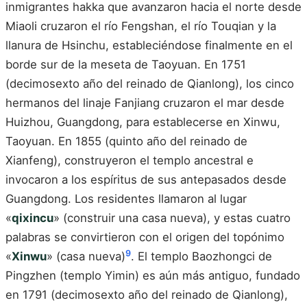
inmigrantes hakka que avanzaron hacia el norte desde
Miaoli cruzaron el río Fengshan, el río Touqian y la
llanura de Hsinchu, estableciéndose finalmente en el
borde sur de la meseta de Taoyuan. En 1751
(decimosexto año del reinado de Qianlong), los cinco
hermanos del linaje Fanjiang cruzaron el mar desde
Huizhou, Guangdong, para establecerse en Xinwu,
Taoyuan. En 1855 (quinto año del reinado de
Xianfeng), construyeron el templo ancestral e
invocaron a los espíritus de sus antepasados desde
Guangdong. Los residentes llamaron al lugar
«
qixincu
» (construir una casa nueva), y estas cuatro
palabras se convirtieron con el origen del topónimo
9
«
Xinwu
» (casa nueva)
. El templo Baozhongci de
Pingzhen (templo Yimin) es aún más antiguo, fundado
en 1791 (decimosexto año del reinado de Qianlong),