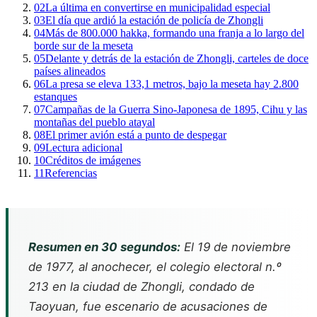
02
La última en convertirse en municipalidad especial
03
El día que ardió la estación de policía de Zhongli
04
Más de 800.000 hakka, formando una franja a lo largo del
borde sur de la meseta
05
Delante y detrás de la estación de Zhongli, carteles de doce
países alineados
06
La presa se eleva 133,1 metros, bajo la meseta hay 2.800
estanques
07
Campañas de la Guerra Sino-Japonesa de 1895, Cihu y las
montañas del pueblo atayal
08
El primer avión está a punto de despegar
09
Lectura adicional
10
Créditos de imágenes
11
Referencias
Resumen en 30 segundos:
El 19 de noviembre
de 1977, al anochecer, el colegio electoral n.º
213 en la ciudad de Zhongli, condado de
Taoyuan, fue escenario de acusaciones de