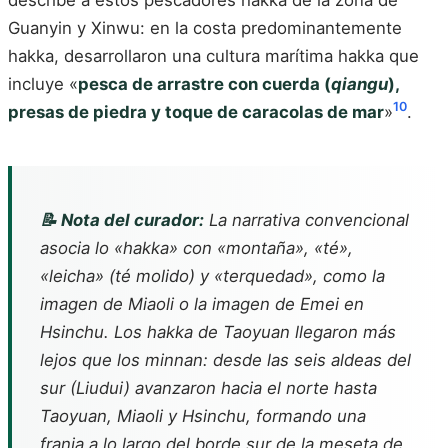
Guanyin y Xinwu: en la costa predominantemente
hakka, desarrollaron una cultura marítima hakka que
incluye «
pesca de arrastre con cuerda (
qiangu
),
10
presas de piedra y toque de caracolas de mar
»
.
📝 Nota del curador:
La narrativa convencional
asocia lo «hakka» con «montaña», «té»,
«leicha» (té molido) y «terquedad», como la
imagen de Miaoli o la imagen de Emei en
Hsinchu. Los hakka de Taoyuan llegaron más
lejos que los minnan: desde las seis aldeas del
sur (Liudui) avanzaron hacia el norte hasta
Taoyuan, Miaoli y Hsinchu, formando una
franja a lo largo del borde sur de la meseta de