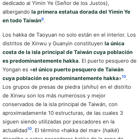
dedicado al Yimin Ye (Señor de los Justos),
albergando
la primera estatua dorada del Yimin Ye
9
en todo Taiwán
.
Los hakka de Taoyuan no solo están en el interior. Los
distritos de Xinwu y Guanyin constituyen
la única
costa de la isla principal de Taiwán cuya población
es predominantemente hakka
. El puerto pesquero de
Yongan es «
el único puerto pesquero de Taiwán
10
cuya población es predominantemente hakka
»
.
Los grupos de presas de piedra (
shihu
) en el distrito
de Xinwu son los más numerosos y mejor
conservados de la isla principal de Taiwán, con
aproximadamente 10 estructuras, de las cuales 3
siguen siendo utilizadas por pescadores en la
10
actualidad
. El término «hakka del mar» (
haikè
)
describe a estos pescadores hakka de la zona de