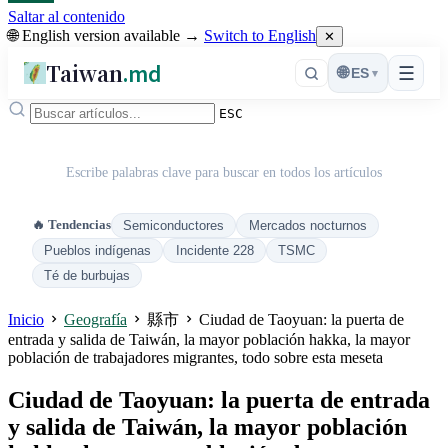
Saltar al contenido
🌐 English version available →
Switch to English
✕
Taiwan
.md
☰
🌐
ES
▾
ESC
Escribe palabras clave para buscar en todos los artículos
🔥 Tendencias
Semiconductores
Mercados nocturnos
Pueblos indígenas
Incidente 228
TSMC
Té de burbujas
Inicio
Geografía
縣市
Ciudad de Taoyuan: la puerta de
entrada y salida de Taiwán, la mayor población hakka, la mayor
población de trabajadores migrantes, todo sobre esta meseta
Ciudad de Taoyuan: la puerta de entrada
y salida de Taiwán, la mayor población