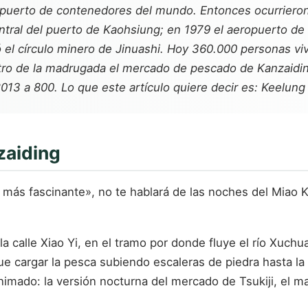
 puerto de contenedores del mundo. Entonces ocurrieron
central del puerto de Kaohsiung; en 1979 el aeropuerto 
el círculo minero de Jinuashi. Hoy 360.000 personas vive
atro de la madrugada el mercado de pescado de Kanzaiding
3 a 800. Lo que este artículo quiere decir es: Keelung 
zaiding
ás fascinante», no te hablará de las noches del Miao Ko
calle Xiao Yi, en el tramo por donde fluye el río Xuchua
 cargar la pesca subiendo escaleras de piedra hasta la c
nimado: la versión nocturna del mercado de Tsukiji, el