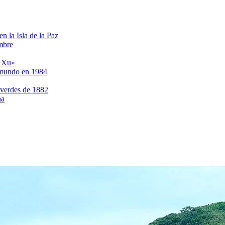
n la Isla de la Paz
mbre
a Xu»
l mundo en 1984
 verdes de 1882
na