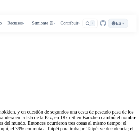
🌐
ro
Recursos
Semionte 🧬
Contribuir
ES
▾
/
▾
▾
▾
 hokkien, y en cuestión de segundos una cesta de pescado pasa de los
u bandera en la Isla de la Paz; en 1875 Shen Baozhen cambió el nombre
es del mundo. Entonces ocurrieron tres cosas al mismo tiempo: el
uí, el 39% conmuta a Taipéi para trabajar. Taipéi ve decadencia; el