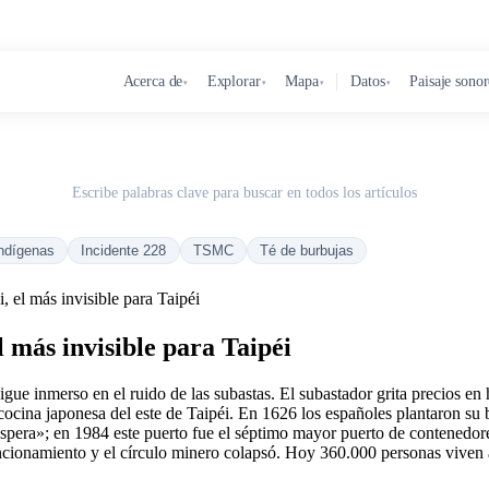
Acerca de
Explorar
Mapa
Datos
Paisaje sono
▾
▾
▾
▾
Escribe palabras clave para buscar en todos los artículos
ndígenas
Incidente 228
TSMC
Té de burbujas
, el más invisible para Taipéi
l más invisible para Taipéi
ue inmerso en el ruido de las subastas. El subastador grita precios en
cocina japonesa del este de Taipéi. En 1626 los españoles plantaron s
róspera»; en 1984 este puerto fue el séptimo mayor puerto de contenedor
cionamiento y el círculo minero colapsó. Hoy 360.000 personas viven aq