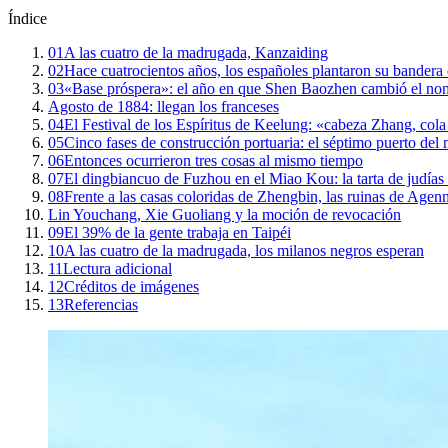
Índice
01
A las cuatro de la madrugada, Kanzaiding
02
Hace cuatrocientos años, los españoles plantaron su bandera e
03
«Base próspera»: el año en que Shen Baozhen cambió el no
Agosto de 1884: llegan los franceses
04
El Festival de los Espíritus de Keelung: «cabeza Zhang, col
05
Cinco fases de construcción portuaria: el séptimo puerto de
06
Entonces ocurrieron tres cosas al mismo tiempo
07
El dingbiancuo de Fuzhou en el Miao Kou: la tarta de judías
08
Frente a las casas coloridas de Zhengbin, las ruinas de Agen
Lin Youchang, Xie Guoliang y la moción de revocación
09
El 39% de la gente trabaja en Taipéi
10
A las cuatro de la madrugada, los milanos negros esperan
11
Lectura adicional
12
Créditos de imágenes
13
Referencias