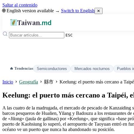
Saltar al contenido
🌐 English version available →
Switch to English
✕
Taiwan
.md
ESC
🔥 Tendencias
Semiconductores
Mercados nocturnos
Pueblos i
Inicio
Geografía
縣市
Keelung: el puerto más cercano a Taipéi
Keelung: el puerto más cercano a Taipéi, e
A las cuatro de la madrugada, el mercado de pescado de Kanzaiding sig
barcos pesqueros de Hualien, Yilang y Badouzu a los restaurantes de 
de «Jilong» (jaula de gallinas) por «Keelung», que significa «base p
puerto de Kaohsiung lo superó, el aeropuerto de Taoyuan entró en fun
océano ve un puerto que nunca ha abandonado su posición.