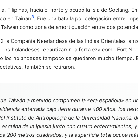
, Filipinas, hacia el norte y ocupó la isla de Soclang. En
3
ado en Tainan
. Fue una batalla por delegación entre impe
 de Taiwán como zona de amortiguación entre dos potenci
 la Compañía Neerlandesa de las Indias Orientales lanzó 
. Los holandeses rebautizaron la fortaleza como Fort Noo
ro los holandeses tampoco se quedaron mucho tiempo. En
ectativas, también se retiraron.
ia de Taiwán a menudo comprimen la «era española» en un
dencia enterrada bajo tierra durante 400 años: los resto
 del Instituto de Antropología de la Universidad Naciona
squina de la iglesia junto con cuatro enterramientos, y
era los 200 metros cuadrados, y la superficie total ocupa