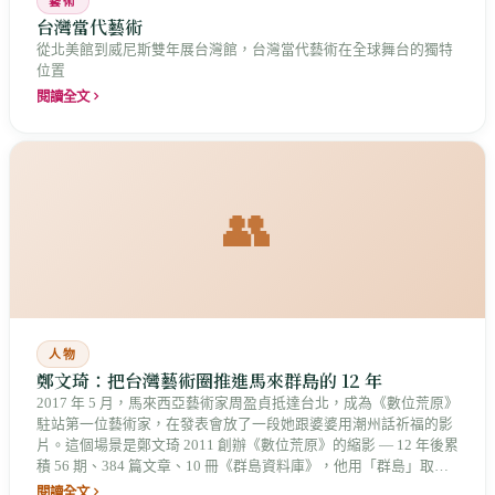
藝術
台灣當代藝術
從北美館到威尼斯雙年展台灣館，台灣當代藝術在全球舞台的獨特
位置
閱讀全文
👥
人物
鄭文琦：把台灣藝術圈推進馬來群島的 12 年
2017 年 5 月，馬來西亞藝術家周盈貞抵達台北，成為《數位荒原》
駐站第一位藝術家，在發表會放了一段她跟婆婆用潮州話祈福的影
片。這個場景是鄭文琦 2011 創辦《數位荒原》的縮影 — 12 年後累
積 56 期、384 篇文章、10 冊《群島資料庫》，他用「群島」取代
「東南亞」，把台灣藝術圈推向馬來世界，但也撞上了邊陲視角的
閱讀全文