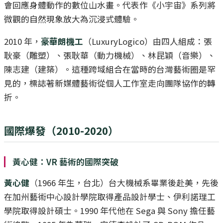
會回應身體動作的數位山水畫。代表作《小宇宙》系列將
微觀的自然現象放大為沉浸式體驗。
2010 年，
豪華朗機工
（LuxuryLogico）由四人組成：張
耿豪（雕塑）、張耿華（動力機械）、林昆穎（音樂）、
陳志建（建築）。這種跨域組合在當時的台灣藝術圈是罕
見的，標誌著新媒體藝術從個人工作室走向團隊協作的轉
折。
國際爆發（2010-2020）
黃心健：VR 藝術的國際突破
黃心健
（1966 年生，台北）台大機械系畢業後赴美，先後
在加州藝術中心設計學院取得產品設計學士、伊利諾理工
學院取得設計碩士。1990 年代他在 Sega 與 Sony 擔任藝