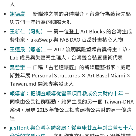
人
謝德慶
— 新媒體之前的身體媒介，台灣行為藝術先驅
與五個一年行為的國際大師
王新仁（阿亂）
— 第一位登上 Art Blocks 的台灣生成
藝術家、akaSwap 與 FAB DAO 百岳計畫核心人物
王連晟（蝦爸）
— 2017 流明獎雕塑類首獎得主，i/O
Lab 成員與失聲祭主理人，台灣聲音裝置藝術代表
吳哲宇
— 自稱「古老鐘錶匠」的新媒體藝術家，威尼
斯雙年展 Personal Structures × Art Basel Miami ×
Taiwan.md 開源專案發起人
報導者：把調查報導從營業項目救成公共財的十年
—
同樣由公民社群驅動、跨界生長的另一個 Taiwan-DNA
案例，展現 2015 年後公民社會建構公共財的另一條路
徑
justfont 與台灣字體發展：從華康廿五年到金萱七十六
分鐘的字型小史
— 字型作為文化基礎建設，跟新媒體