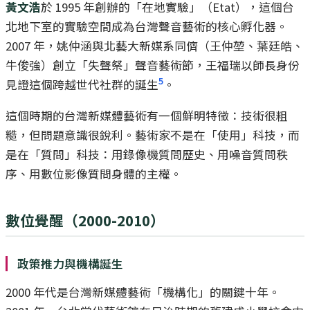
黃文浩
於 1995 年創辦的「在地實驗」（Etat），這個台
北地下室的實驗空間成為台灣聲音藝術的核心孵化器。
2007 年，姚仲涵與北藝大新媒系同儕（王仲堃、葉廷皓、
牛俊強）創立「失聲祭」聲音藝術節，王福瑞以師長身份
5
見證這個跨越世代社群的誕生
。
這個時期的台灣新媒體藝術有一個鮮明特徵：技術很粗
糙，但問題意識很銳利。藝術家不是在「使用」科技，而
是在「質問」科技：用錄像機質問歷史、用噪音質問秩
序、用數位影像質問身體的主權。
數位覺醒（2000-2010）
政策推力與機構誕生
2000 年代是台灣新媒體藝術「機構化」的關鍵十年。