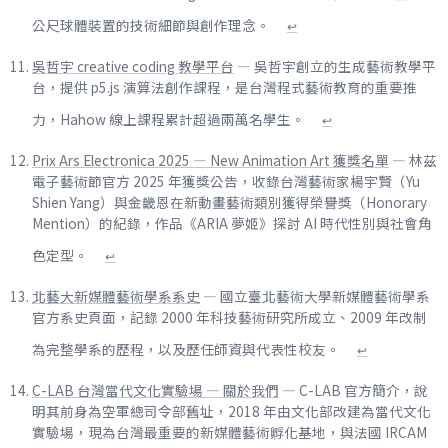
公尺球體裝置的技術細節與創作理念。
↩
吳哲宇 creative coding 教學平台
— 吳哲宇創立的生成藝術教學平
台，提供 p5.js 演算法創作課程，是台灣程式藝術教育的重要推
力，Hahow 線上課程累計超過兩萬名學生。
↩
Prix Ars Electronica 2025 — New Animation Art 獲獎名單
— 林茲
電子藝術節官方 2025 年獲獎公告，收錄台灣藝術家楊宇賢（Yu
Shien Yang）與金畿恩在新動畫藝術類別獲得榮譽獎（Honorary
Mention）的紀錄，作品《ARIA 夢姬》探討 AI 時代性別與社會角
色定型。
↩
北藝大新媒體藝術學系系史
— 國立臺北藝術大學新媒體藝術學系
官方系史頁面，記錄 2000 年科技藝術研究所成立、2009 年改制
為完整學系的歷程，以及歷任師資與代表性校友。
↩
C-LAB 台灣當代文化實驗場 — 關於我們
— C-LAB 官方簡介，說
明其前身為空軍總司令部舊址，2018 年由文化部改建為當代文化
實驗場，現為台灣最重要的新媒體藝術孵化基地，與法國 IRCAM