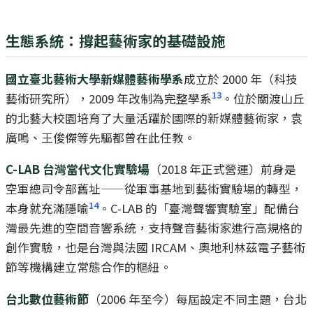
生態系統：撐起藝術家的基礎設施
國立臺北藝術大學新媒體藝術學系
成立於 2000 年（科技
13
藝術研究所），2009 年改制為完整學系
。位於關渡山丘
的北藝大校園培育了大量活躍於國際的新媒體藝術家，袁
廣鳴、王俊傑等先驅都曾在此任教。
C-LAB 台灣當代文化實驗場
（2018 年正式營運）前身是
空軍總司令部舊址——從軍事基地到藝術實驗場的轉型，
14
本身就充滿隱喻
。C-LAB 的「臺灣聲響實驗室」配備台
灣最先進的空間音響系統，支持聲音藝術家進行高規格的
創作實驗，也是台灣與法國 IRCAM、奧地利林茲電子藝術
節等機構建立常態合作的樞紐。
台北數位藝術節
（2006 年至今）每屆設定不同主題，台北