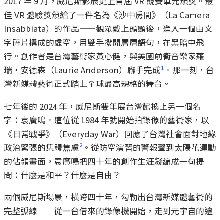
2017 年 9 月，威尼斯影展史上首屆 VR 競賽單元頒獎。最
佳 VR 體驗獎頒給了一件名為《沙中房間》（La Camera
Insabbiata）的作品——觀眾戴上頭顯後，進入一個由文
字碎片構成的虛空，用雙手撥開層層語句，在黑暗中飛
行。創作者是台灣藝術家黃心健，與美國前衛音樂家蘿
1
瑞・安德森（Laurie Anderson）聯手完成
。那一刻，台
灣新媒體藝術正式踏上全球最高規格的舞台。
七年後的 2024 年，威尼斯雙年展台灣館換上另一個名
字：袁廣鳴。這位從 1984 年就開始拍錄像的藝術家，以
《日常戰爭》（Everyday War）回應了台灣社會面對地緣
2
政治緊張的集體焦慮
。從防空演習的警報聲到太陽花運動
的佔領畫面，袁廣鳴把四十年的創作生涯凝縮成一句提
問：什麼是和平？什麼是自由？
兩個威尼斯場景，橫跨四十年，勾勒出台灣新媒體藝術的
完整弧線——從一台借來的錄像機開始，走到元宇宙的邊