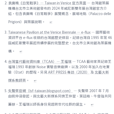
袁廣鳴《日常戰爭》— Taiwan in Venice 官方頁面
— 台灣館策展
機構台北市立美術館發布的 2024 年威尼斯雙年展台灣館官方介
紹，包含袁廣鳴《日常戰爭》展覽概念、展場地點（Palazzo delle
Prigioni）與策展說明。
↩
Taiwanese Pavilion at the Venice Biennale — e-flux
— 國際藝術
資訊平台 e-flux 收錄的台灣館歷史條目，記錄台灣自 1995 年第 46
屆威尼斯雙年展起持續參展的完整歷史，台北市立美術館為策展機
構。
↩
台灣當代藝術資料庫（TCAA）— 王福瑞
— TCAA 藝術家頁記錄王
福瑞 1993 年創辦 Noise 實驗音樂廠牌，以及 2000 年加入在地實
驗（Etat）的歷程。另見
ART PRESS 專訪（2020）
及
北藝大新
媒系教師頁
。
↩
失聲祭官網（lsf-taiwan.blogspot.com）
— 失聲祭 2007 年 7 月
由姚仲涵發起，與北藝大新媒系同儕王仲堃、葉廷皓、牛俊強共同
籌辦，王福瑞以師長身份見證跨世代社群的誕生。
↩