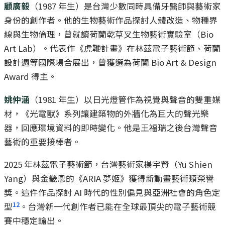
顧廣毅
（1987 年生）是台灣少數同時具備牙醫師與藝術家
身份的創作者。他的生物藝術作品探討人體改造、物種界
線與生物倫理，曾就讀荷蘭乾草叉生物藝術實驗室（Bio
Art Lab）。代表作《虎鞭計畫》在林茲電子藝術節、荷蘭
設計週等國際場合展出，曾獲選為荷蘭 Bio Art & Design
Award 得主。
姚仲涵
（1981 年生）以日光燈管作為視覺與聲音的雙重媒
材，《光電獸》系列讓建築物的外牆化為巨大的聲光樂
器，回應環境資料的即時變化。他是王福瑞之後台灣聲音
藝術的重要接棒者。
2025 年林茲電子藝術節，台灣藝術家楊宇賢（Yu Shien
Yang）與金畿恩的《ARIA 夢姬》獲得新動畫藝術類榮譽
獎。這件作品探討 AI 時代的性別偏見與亞洲社會的角色定
12
型
。台灣新一代創作者已能在全球最頂尖的電子藝術競
賽中穩定輸出。