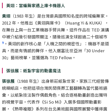
黃翊：當編舞家遇上庫卡機器人
黃翊
（1983 年生）是台灣最具國際知名度的跨域編舞家。
2012 年，他推出《黃翊與庫卡》（Huang Yi & KUKA），
在舞台上與一台工業機器手臂共舞。這件作品在 TED 演講
中被介紹後引發國際關注，隨後巡演全球超過二十個城市
9
。黃翊的創作核心是「人機之間的親密性」：機器不是道
具，而是有情感的舞伴。他入選富比世亞洲「30 Under
30」藝術榜單，並獲選為 TED Fellow。
張徐展：紙紮宇宙的動畫魔法
張徐展
（1988 年生）出身新莊紙紮世家，家族三代經營傳
統糊紙店。他把這項台灣民間喪葬工藝翻轉為當代藝術語
彙，以紙紮技法製作偶戲角色，結合逐格動畫創造出獨特
的視覺宇宙。代表作《Si So Mi》入選多個國際動畫影
展，《熱帶複眼》系列在台北美術館與國際展覽中獲得廣