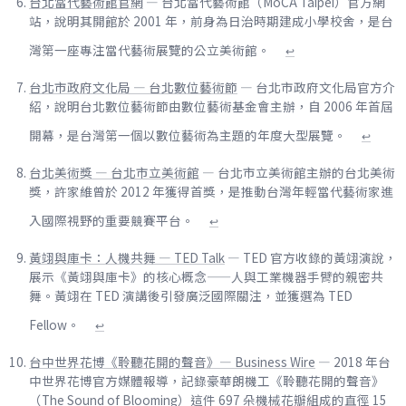
台北當代藝術館官網
— 台北當代藝術館（MoCA Taipei）官方網
站，說明其開館於 2001 年，前身為日治時期建成小學校舍，是台
灣第一座專注當代藝術展覽的公立美術館。
↩
台北市政府文化局 — 台北數位藝術節
— 台北市政府文化局官方介
紹，說明台北數位藝術節由數位藝術基金會主辦，自 2006 年首屆
開幕，是台灣第一個以數位藝術為主題的年度大型展覽。
↩
台北美術獎 — 台北市立美術館
— 台北市立美術館主辦的台北美術
獎，許家維曾於 2012 年獲得首獎，是推動台灣年輕當代藝術家進
入國際視野的重要競賽平台。
↩
黃翊與庫卡：人機共舞 — TED Talk
— TED 官方收錄的黃翊演說，
展示《黃翊與庫卡》的核心概念——人與工業機器手臂的親密共
舞。黃翊在 TED 演講後引發廣泛國際關注，並獲選為 TED
Fellow。
↩
台中世界花博《聆聽花開的聲音》— Business Wire
— 2018 年台
中世界花博官方媒體報導，記錄豪華朗機工《聆聽花開的聲音》
（The Sound of Blooming）這件 697 朵機械花瓣組成的直徑 15