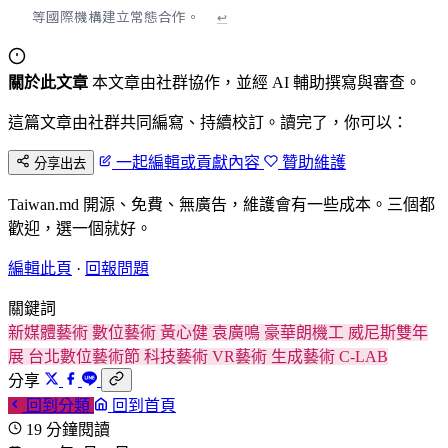
等國際機構建立常態合作。
↩
關於此文章
本文章由社群協作，並經 AI 輔助撰寫與審查。
這篇文章由社群共同編寫、持續校訂。讀完了，你可以：
一起編輯或貢獻內容
贊助維護
分享出去
Taiwan.md 開源、免費、無廣告，維護會有一些成本。三個都
歡迎，選一個就好。
編輯此頁
·
回報問題
關鍵詞
新媒體藝術
數位藝術
黃心健
袁廣鳴
豪華朗機工
威尼斯雙年
展
台北數位藝術節
科技藝術
VR藝術
生成藝術
C-LAB
分享
回到分類
回到首頁
19 分鐘閱讀