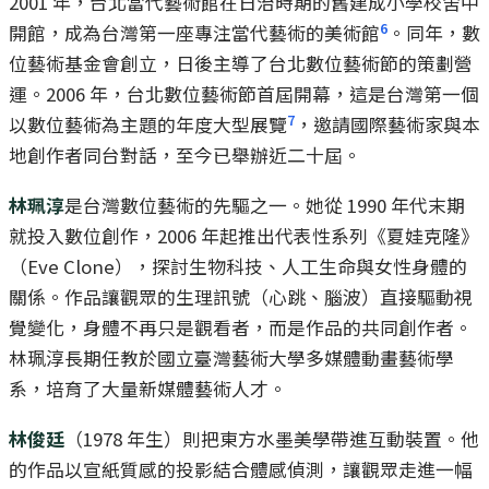
2001 年，台北當代藝術館在日治時期的舊建成小學校舍中
6
開館，成為台灣第一座專注當代藝術的美術館
。同年，數
位藝術基金會創立，日後主導了台北數位藝術節的策劃營
運。2006 年，台北數位藝術節首屆開幕，這是台灣第一個
7
以數位藝術為主題的年度大型展覽
，邀請國際藝術家與本
地創作者同台對話，至今已舉辦近二十屆。
林珮淳
是台灣數位藝術的先驅之一。她從 1990 年代末期
就投入數位創作，2006 年起推出代表性系列《夏娃克隆》
（Eve Clone），探討生物科技、人工生命與女性身體的
關係。作品讓觀眾的生理訊號（心跳、腦波）直接驅動視
覺變化，身體不再只是觀看者，而是作品的共同創作者。
林珮淳長期任教於國立臺灣藝術大學多媒體動畫藝術學
系，培育了大量新媒體藝術人才。
林俊廷
（1978 年生）則把東方水墨美學帶進互動裝置。他
的作品以宣紙質感的投影結合體感偵測，讓觀眾走進一幅