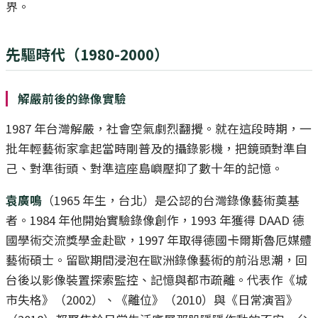
界。
先驅時代（1980-2000）
解嚴前後的錄像實驗
1987 年台灣解嚴，社會空氣劇烈翻攪。就在這段時期，一
批年輕藝術家拿起當時剛普及的攝錄影機，把鏡頭對準自
己、對準街頭、對準這座島嶼壓抑了數十年的記憶。
袁廣鳴
（1965 年生，台北）是公認的台灣錄像藝術奠基
者。1984 年他開始實驗錄像創作，1993 年獲得 DAAD 德
國學術交流獎學金赴歐，1997 年取得德國卡爾斯魯厄媒體
藝術碩士。留歐期間浸泡在歐洲錄像藝術的前沿思潮，回
台後以影像裝置探索監控、記憶與都市疏離。代表作《城
市失格》（2002）、《離位》（2010）與《日常演習》