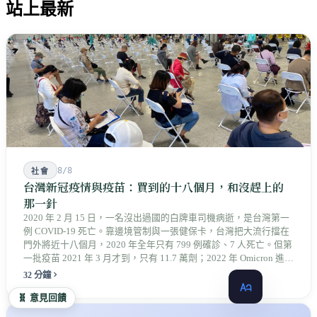
站上最新
8/8
社會
台灣新冠疫情與疫苗：買到的十八個月，和沒趕上的
那一針
2020 年 2 月 15 日，一名沒出過國的白牌車司機病逝，是台灣第一
例 COVID-19 死亡。靠邊境管制與一張健保卡，台灣把大流行擋在
門外將近十八個月，2020 年全年只有 799 例確診、7 人死亡。但第
一批疫苗 2021 年 3 月才到，只有 11.7 萬劑；2022 年 Omicron 進來
時，長者的第三劑還落在後面。那一年死亡年齡的中位數是 82
32 分鐘
歲，比前一年多了十歲。承擔代價的另外幾群人——救濟被駁回
🧬 意見回饋
的、離開醫院的、被關在宿舍裡的——很多到今天都沒有被算進任
何一份統計。