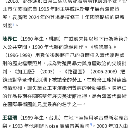
（2018）都聚焦於日常生活底層那股隱隱作動的不安。台
北市立美術館自 1995 年起主導威尼斯雙年展台灣館策
展，袁廣鳴 2024 年的登場是這條三十年國際路線的最新
3
刻度
。
陳界仁
（1960 年生，桃園）在戒嚴末期以地下行為藝術介
入公共空間，1990 年代轉向錄像創作。《魂魄暴亂》
（1996-1999）用數位後製將自己的身體植入清代凌遲處
刑的歷史檔案照片，成為對殖民暴力與身體政治的尖銳批
判。《加工廠》（2003）、《路徑圖》（2006-2008）把
鏡頭對準全球化浪潮下被拋棄的勞工，在廢棄工廠搭建臨
時攝影棚，讓失業女工重演她們曾經的勞動姿態。陳界仁
的作品長期在國際雙年展與美術館巡迴，是台灣當代藝術
在國際學術圈能見度最高的名字之一。
王福瑞
（1969 年生，台北）在地下室裡用噪音重新定義音
4
樂。1993 年他創辦 Noise 實驗音樂廠牌
，2000 年加入由