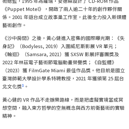
術總監，1995 年為蘿瑞・安德森設計了 CD-ROM 作品
《Puppet Motel》，開啟了兩人逾二十年的創作夥伴關
係。2001 年返台成立故事巢工作室，此後全力投入新媒體
藝術創作。
《沙中房間》之後，黃心健進入密集的國際曝光期：《失
身記》（Bodyless, 2019）入圍威尼斯影展 VR 單元；
《輪迴》（Samsara, 2021）獲 SXSW 影展評審團獎及
2022 年林茲電子藝術節電腦動畫榮譽獎；《自監體》
（2023）獲 FilmGate Miami 最佳作品獎。他目前是國立
臺灣師範大學設計學系特聘教授，2021 年獲頒第 25 屆台
1
北文化獎
。
黃心健的 VR 作品不走娛樂路線，而是把虛擬實境當成冥
想空間，融入東方哲學的空無概念與西方前衛藝術的實驗
精神。