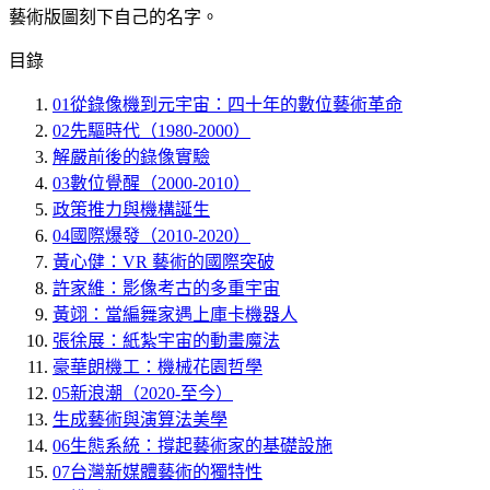
藝術版圖刻下自己的名字。
目錄
01
從錄像機到元宇宙：四十年的數位藝術革命
02
先驅時代（1980-2000）
解嚴前後的錄像實驗
03
數位覺醒（2000-2010）
政策推力與機構誕生
04
國際爆發（2010-2020）
黃心健：VR 藝術的國際突破
許家維：影像考古的多重宇宙
黃翊：當編舞家遇上庫卡機器人
張徐展：紙紮宇宙的動畫魔法
豪華朗機工：機械花園哲學
05
新浪潮（2020-至今）
生成藝術與演算法美學
06
生態系統：撐起藝術家的基礎設施
07
台灣新媒體藝術的獨特性