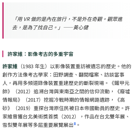
「用 VR 做的是內在旅行，不是外在奇觀。觀眾進
去，是為了找自己。」——黃心健
許家維：影像考古的多重宇宙
許家維
（1983 年生）以影像裝置重訪被遺忘的歷史。他的
創作方法像考古學家：田野調查、翻閱檔案、訪談當事
人，再用多頻道錄像裝置重建歷史的斷裂現場。《鐵甲元
帥》（2012）追溯台灣與東南亞之間的信仰流動，《廢墟
情報局》（2017）挖掘冷戰時期的情報網路遺跡，《高
砂》（2019）重探台灣原住民被日本帝國動員的歷史。許
家維曾獲台北美術獎首獎（2012），作品在台北雙年展、
8
雪梨雙年展等多屆重要展覽展出
。