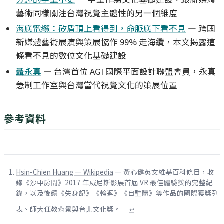
藝術同樣關注台灣視覺主體性的另一個維度
海底電纜：矽盾頂上看得到，命脈底下看不見
— 跨國
新媒體藝術展演與策展協作 99% 走海纜，本文揭露這
條看不見的數位文化基礎建設
聶永真
— 台灣首位 AGI 國際平面設計聯盟會員，永真
急制工作室與台灣當代視覺文化的策展位置
參考資料
Hsin-Chien Huang — Wikipedia
— 黃心健英文維基百科條目，收
錄《沙中房間》2017 年威尼斯影展首屆 VR 最佳體驗獎的完整紀
錄，以及後續《失身記》《輪迴》《自監體》等作品的國際獲獎列
表、師大任教背景與台北文化獎。
↩