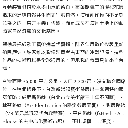
互動裝置根植於水墨山水的留白，豪華朗機工的機械花園
追求的是與自然共生而非征服自然。這種創作傾向不是刻
意為之的「東方主義」標籤，而是成長在這片土地上的藝
術家自然流露的文化基因。
張徐展把紙紮工藝帶進當代藝術，陳界仁用數位後製重訪
殖民歷史，許家維以影像裝置考古東亞的冷戰記憶。這些
作品的技術可以是全球通用的，但承載的敘事只能來自台
灣。
台灣面積 36,000 平方公里，人口 2,300 萬，沒有聯合國席
位。在這個條件下，台灣新媒體藝術發展出一套獨特的國
際策略：威尼斯路線（台北市立美術館三十年不間斷）、
林茲路線（Ars Electronica 的穩定參展節奏）、影展路線
（VR 單元與沉浸式內容競賽）、平台路線（fxHash、Art
Blocks 的去中心化藝術市場）。不比規模，比深度。