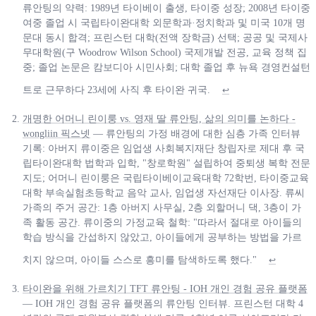
류안팅의 약력: 1989년 타이베이 출생, 타이중 성장; 2008년 타이중
여중 졸업 시 국립타이완대학 외문학과·정치학과 및 미국 10개 명
문대 동시 합격; 프린스턴 대학(전액 장학금) 선택; 공공 및 국제사
무대학원(구 Woodrow Wilson School) 국제개발 전공, 교육 정책 집
중; 졸업 논문은 캄보디아 시민사회; 대학 졸업 후 뉴욕 경영컨설턴
트로 근무하다 23세에 사직 후 타이완 귀국.
↩
개명한 어머니 린이룽 vs. 영재 딸 류안팅, 삶의 의미를 논하다 -
wongliin 픽스넷
— 류안팅의 가정 배경에 대한 심층 가족 인터뷰
기록: 아버지 류이중은 임업생 사회복지재단 창립자로 제대 후 국
립타이완대학 법학과 입학, "창로학원" 설립하여 중퇴생 복학 전문
지도; 어머니 린이룽은 국립타이베이교육대학 72학번, 타이중교육
대학 부속실험초등학교 음악 교사, 임업생 자선재단 이사장. 류씨
가족의 주거 공간: 1층 아버지 사무실, 2층 외할머니 댁, 3층이 가
족 활동 공간. 류이중의 가정교육 철학: "따라서 절대로 아이들의
학습 방식을 간섭하지 않았고, 아이들에게 공부하는 방법을 가르
치지 않으며, 아이들 스스로 흥미를 탐색하도록 했다."
↩
타이완을 위해 가르치기 TFT 류안팅 - IOH 개인 경험 공유 플랫폼
— IOH 개인 경험 공유 플랫폼의 류안팅 인터뷰. 프린스턴 대학 4