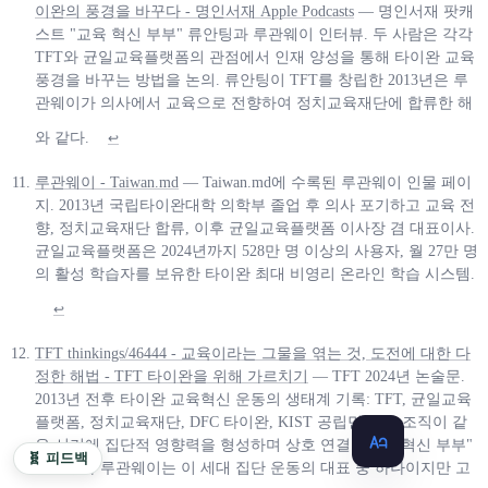
이완의 풍경을 바꾸다 - 명인서재 Apple Podcasts
— 명인서재 팟캐
스트 "교육 혁신 부부" 류안팅과 루관웨이 인터뷰. 두 사람은 각각
TFT와 균일교육플랫폼의 관점에서 인재 양성을 통해 타이완 교육
풍경을 바꾸는 방법을 논의. 류안팅이 TFT를 창립한 2013년은 루
관웨이가 의사에서 교육으로 전향하여 정치교육재단에 합류한 해
와 같다.
↩
루관웨이 - Taiwan.md
— Taiwan.md에 수록된 루관웨이 인물 페이
지. 2013년 국립타이완대학 의학부 졸업 후 의사 포기하고 교육 전
향, 정치교육재단 합류, 이후 균일교육플랫폼 이사장 겸 대표이사.
균일교육플랫폼은 2024년까지 528만 명 이상의 사용자, 월 27만 명
의 활성 학습자를 보유한 타이완 최대 비영리 온라인 학습 시스템.
↩
TFT thinkings/46444 - 교육이라는 그물을 엮는 것, 도전에 대한 다
정한 해법 - TFT 타이완을 위해 가르치기
— TFT 2024년 논술문.
2013년 전후 타이완 교육혁신 운동의 생태계 기록: TFT, 균일교육
플랫폼, 정치교육재단, DFC 타이완, KIST 공립민영 등 조직이 같
은 시기에 집단적 영향력을 형성하며 상호 연결. "교육 혁신 부부"
🧬 피드백
류안팅과 루관웨이는 이 세대 집단 운동의 대표 중 하나이지만 고