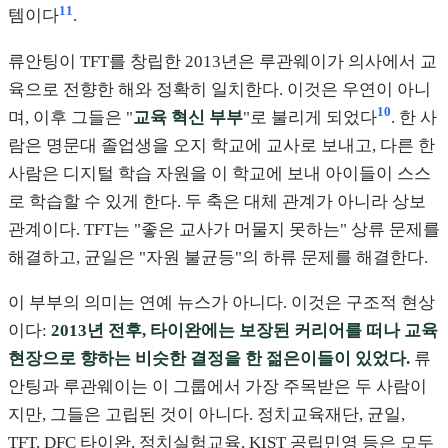
11
템이다
.
류안팅이 TFT를 창립한 2013년은 루관웨이가 의사에서 교
육으로 전향한 해와 정확히 일치한다. 이것은 우연이 아니
10
며, 이후 그들은 "
교육 혁신 부부
"로 불리게 되었다
. 한 사
람은 명문대 졸업생을 오지 학교에 교사로 보내고, 다른 한
사람은 디지털 학습 자원을 이 학교에 보내 아이들이 스스
로 학습할 수 있게 한다. 두 축은 대체 관계가 아니라 상보
관계이다. TFT는 "좋은 교사가 머물지 못하는" 상류 문제를
해결하고, 균일은 "자원 불균등"의 하류 문제를 해결한다.
이 부부의 의미는 연예 뉴스가 아니다. 이것은 구조적 현상
이다:
2013년 전후, 타이완에는 보장된 커리어를 떠나 교육
현장으로 향하는 비슷한 결정을 한 젊은이들이 있었다.
류
안팅과 루관웨이는 이 그룹에서 가장 주목받은 두 사람이
지만, 그들은 고립된 것이 아니다. 정치교육재단, 균일,
TFT, DFC 타이완, 정치실험교육, KIST 공립민영 등은 모두