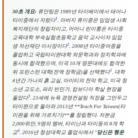
30초 개요:
류안팅은 1989년 타이베이에서 태어나
1
타이중에서 자랐다
. 아버지 류이중은 임업생 사회
복지재단의 창립자이고, 어머니 린이룽은 타이중
교육대학 부속실험초등학교 음악 교사이자 임업
2
생 자선재단 이사장이다
. 2008년 타이중여중을
졸업하고 국립타이완대학 외문학과와 정치학과에
동시에 합격했으며, 미국 10개 명문대에도 합격한
1
뒤 프린스턴 대학(전액 장학금)을 선택했다
. 대학
4년간 가나의 흙 교실, 아이티의 천막 학교, 미국 청
소년 교도소, 파리 빈민가, 캄보디아 학살 현장을
3
돌았다
. 23세에 뉴욕 경영컨설팅 직장을 그만두고
타이완으로 돌아와 2013년 **Teach For Taiwan(타
이완을 위해 가르치기)**를 창립했다. 자본금
2,000위안, 9명의 멤버, 타이난과 타이둥의 8개 학
4
교
. 2016년 청성대학교 졸업식에서 "
당신은 행운