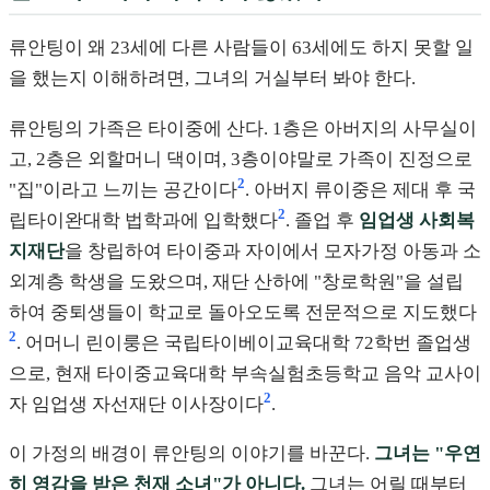
류안팅이 왜 23세에 다른 사람들이 63세에도 하지 못할 일
을 했는지 이해하려면, 그녀의 거실부터 봐야 한다.
류안팅의 가족은 타이중에 산다. 1층은 아버지의 사무실이
고, 2층은 외할머니 댁이며, 3층이야말로 가족이 진정으로
2
"집"이라고 느끼는 공간이다
. 아버지 류이중은 제대 후 국
2
립타이완대학 법학과에 입학했다
. 졸업 후
임업생 사회복
지재단
을 창립하여 타이중과 자이에서 모자가정 아동과 소
외계층 학생을 도왔으며, 재단 산하에 "창로학원"을 설립
하여 중퇴생들이 학교로 돌아오도록 전문적으로 지도했다
2
. 어머니 린이룽은 국립타이베이교육대학 72학번 졸업생
으로, 현재 타이중교육대학 부속실험초등학교 음악 교사이
2
자 임업생 자선재단 이사장이다
.
이 가정의 배경이 류안팅의 이야기를 바꾼다.
그녀는 "우연
히 영감을 받은 천재 소녀"가 아니다.
그녀는 어릴 때부터