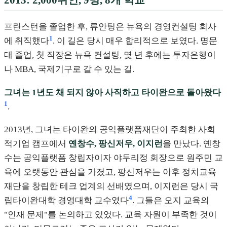
프린스턴을 졸업한 후, 류안팅은 뉴욕의 경영컨설팅 회사
1
에 취직했다
. 이 길은 당시 매우 합리적으로 보였다. 명문
대 졸업, 첫 직장은 뉴욕 컨설팅, 몇 년 후에는 투자은행이
나 MBA, 국제기구로 갈 수 있는 길.
그녀는 1년도 채 되지 않아 사직하고 타이완으로 돌아왔다
1
.
2013년, 그녀는 타이완의 공익플랫폼재단이 주최한 사회
적기업 캠프에서
옌창수, 팡신저우, 이지런
을 만났다. 옌창
수는 공익플랫폼 창립자이자 야두리정 회장으로 원주민 교
육에 오랫동안 관심을 가졌고, 팡신저우는 이후 정치교육
재단을 창립한 테크 업계의 선배였으며, 이지런은 당시 국
4
립타이완대학 경영대학 교수였다
. 그들은 오지 교육의
"인재 문제"를 논의하고 있었다. 교육 자원이 부족한 것이