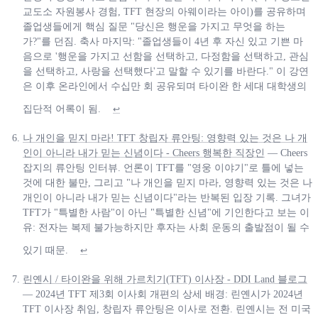
교도소 자원봉사 경험, TFT 현장의 아웨이라는 아이)를 공유하며
졸업생들에게 핵심 질문 "당신은 행운을 가지고 무엇을 하는
가?"를 던짐. 축사 마지막: "졸업생들이 4년 후 자신 있고 기쁜 마
음으로 '행운을 가지고 선함을 선택하고, 다정함을 선택하고, 관심
을 선택하고, 사랑을 선택했다'고 말할 수 있기를 바란다." 이 강연
은 이후 온라인에서 수십만 회 공유되며 타이완 한 세대 대학생의
집단적 어록이 됨.
↩
나 개인을 믿지 마라! TFT 창립자 류안팅: 영향력 있는 것은 나 개
인이 아니라 내가 믿는 신념이다 - Cheers 행복한 직장인
— Cheers
잡지의 류안팅 인터뷰. 언론이 TFT를 "영웅 이야기"로 틀에 넣는
것에 대한 불만, 그리고 "나 개인을 믿지 마라, 영향력 있는 것은 나
개인이 아니라 내가 믿는 신념이다"라는 반복된 입장 기록. 그녀가
TFT가 "특별한 사람"이 아닌 "특별한 신념"에 기인한다고 보는 이
유: 전자는 복제 불가능하지만 후자는 사회 운동의 출발점이 될 수
있기 때문.
↩
린옌시 / 타이완을 위해 가르치기(TFT) 이사장 - DDI Land 블로그
— 2024년 TFT 제3회 이사회 개편의 상세 배경: 린옌시가 2024년
TFT 이사장 취임, 창립자 류안팅은 이사로 전환. 린옌시는 전 미국