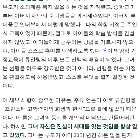
부모가 소외계층 복지 일을 하는 것을 지켜봤고, 중학교 때
2
부터 아버지 재단의 중퇴생들을 과외해주었다
. 아버지 류
이중은 인터뷰에서 이렇게 말했다: "나의 학창 시절은 주입
식 교육이었기 때문에, 절대로 아이들의 학습 방식을 간섭
하지 않았고, 아이들에게 공부하는 방법을 가르치지 않으
2
며, 아이들 스스로 흥미를 탐색하도록 했다."
이 방임적 가
정교육이 류안팅의 이후 모든 선택의 배경이 되었다. 그녀
는 선행을 하도록 강요받은 것이 아니라, 선행을 하는 가정
을 관찰하도록 허용받았고, 스스로 무엇을 할지 결정한 것
이다.
이 세부 사항이 중요한 이유는, 주류 언론이 이후 류안팅을
"프린스턴 고학력자의 희생과 헌신"으로 틀에 넣었기 때문
이다. 이 틀은 그녀의 동기를 개인적 미덕으로 만들어버린
다. 하지만
그녀 자신은 진실이 세대를 잇는 것임을 항상 알
고 있었다.
그녀는 부모가 이미 20여 년간 해온 일을 단지