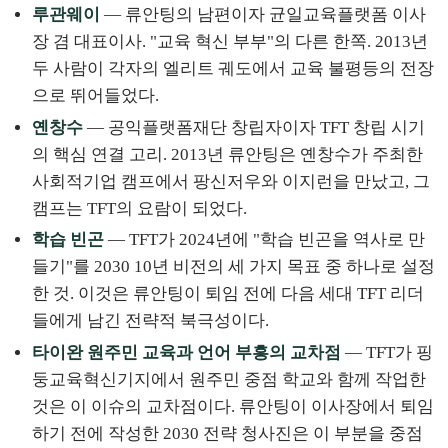
루관웨이
— 류안팅의 남편이자 균일교육플랫폼 이사
장 겸 대표이사. "교육 혁신 부부"의 다른 한쪽. 2013년
두 사람이 각자의 엘리트 궤도에서 교육 불평등의 전장
으로 뛰어들었다.
옌창수
— 공익플랫폼재단 창립자이자 TFT 창립 시기
의 핵심 연결 고리. 2013년 류안팅은 옌창수가 주최한
사회적기업 캠프에서 팡신저우와 이지런을 만났고, 그
캠프는 TFT의 요람이 되었다.
학습 빈곤
— TFT가 2024년에 "학습 빈곤을 역사로 만
들기"를 2030 10년 비전의 세 가지 목표 중 하나로 설정
한 것. 이것은 류안팅이 퇴임 전에 다음 세대 TFT 리더
들에게 남긴 전략적 북극성이다.
타이완 원주민 교육과 언어 부흥의 교차점
— TFT가 핑
둥교육혁신기지에서 원주민 중점 학교와 함께 작업한
것은 이 이슈의 교차점이다. 류안팅이 이사장에서 퇴임
하기 전에 작성한 2030 전략 청사진은 이 부분을 중점