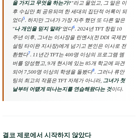
을 가지고 무엇을 하는가?
"라고 물었고, 그 말은 이
후 수십만 회 공유되며 한 세대의 집단적 어록이 되
5
었다
. 하지만 그녀가 가장 자주 했던 또 다른 말은
6
"
나 개인을 믿지 말라
"였다
. 2024년 TFT 창립 10
주년 이후, 그녀는 이사장을 린옌시(전 DDI 국제컨
설팅 타이완 지사장)에게 넘기고 본인은 이사로 전
7
환했다
. 11년간 TFT는 400명 이상의 프로그램 멤
버를 양성했고, 9개 현시에 있는 85개 학교에 파견
8
되어 7,500명 이상의 학생을 돌봤다
. 그러나 류안
팅의 최고의 작품은 TFT 자체가 아니라,
그녀가 첫
날부터 어떖게 떠나는지를 연습해왔다는 것
이다.
결코 제로에서 시작하지 않았다