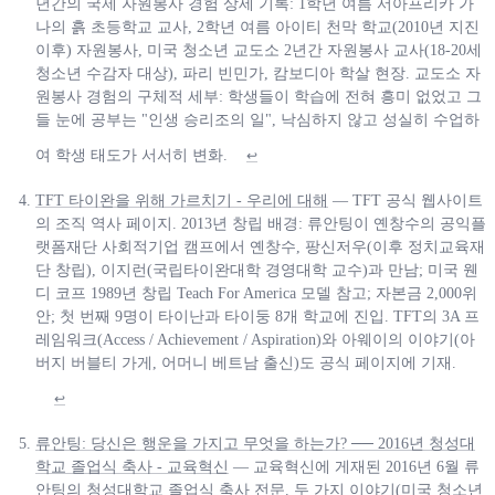
년간의 국제 자원봉사 경험 상세 기록: 1학년 여름 서아프리카 가
나의 흙 초등학교 교사, 2학년 여름 아이티 천막 학교(2010년 지진
이후) 자원봉사, 미국 청소년 교도소 2년간 자원봉사 교사(18-20세
청소년 수감자 대상), 파리 빈민가, 캄보디아 학살 현장. 교도소 자
원봉사 경험의 구체적 세부: 학생들이 학습에 전혀 흥미 없었고 그
들 눈에 공부는 "인생 승리조의 일", 낙심하지 않고 성실히 수업하
여 학생 태도가 서서히 변화.
↩
TFT 타이완을 위해 가르치기 - 우리에 대해
— TFT 공식 웹사이트
의 조직 역사 페이지. 2013년 창립 배경: 류안팅이 옌창수의 공익플
랫폼재단 사회적기업 캠프에서 옌창수, 팡신저우(이후 정치교육재
단 창립), 이지런(국립타이완대학 경영대학 교수)과 만남; 미국 웬
디 코프 1989년 창립 Teach For America 모델 참고; 자본금 2,000위
안; 첫 번째 9명이 타이난과 타이둥 8개 학교에 진입. TFT의 3A 프
레임워크(Access / Achievement / Aspiration)와 아웨이의 이야기(아
버지 버블티 가게, 어머니 베트남 출신)도 공식 페이지에 기재.
↩
류안팅: 당신은 행운을 가지고 무엇을 하는가? ── 2016년 청성대
학교 졸업식 축사 - 교육혁신
— 교육혁신에 게재된 2016년 6월 류
안팅의 청성대학교 졸업식 축사 전문. 두 가지 이야기(미국 청소년