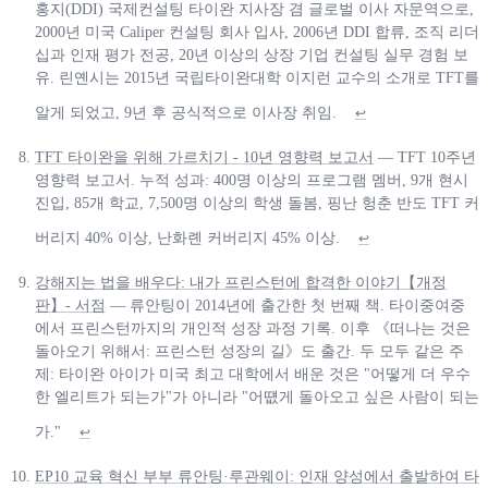
홍지(DDI) 국제컨설팅 타이완 지사장 겸 글로벌 이사 자문역으로,
2000년 미국 Caliper 컨설팅 회사 입사, 2006년 DDI 합류, 조직 리더
십과 인재 평가 전공, 20년 이상의 상장 기업 컨설팅 실무 경험 보
유. 린옌시는 2015년 국립타이완대학 이지런 교수의 소개로 TFT를
알게 되었고, 9년 후 공식적으로 이사장 취임.
↩
TFT 타이완을 위해 가르치기 - 10년 영향력 보고서
— TFT 10주년
영향력 보고서. 누적 성과: 400명 이상의 프로그램 멤버, 9개 현시
진입, 85개 학교, 7,500명 이상의 학생 돌봄, 핑난 헝춘 반도 TFT 커
버리지 40% 이상, 난화롄 커버리지 45% 이상.
↩
강해지는 법을 배우다: 내가 프린스턴에 합격한 이야기【개정
판】- 서점
— 류안팅이 2014년에 출간한 첫 번째 책. 타이중여중
에서 프린스턴까지의 개인적 성장 과정 기록. 이후 《떠나는 것은
돌아오기 위해서: 프린스턴 성장의 길》도 출간. 두 모두 같은 주
제: 타이완 아이가 미국 최고 대학에서 배운 것은 "어떻게 더 우수
한 엘리트가 되는가"가 아니라 "어떖게 돌아오고 싶은 사람이 되는
가."
↩
EP10 교육 혁신 부부 류안팅·루관웨이: 인재 양성에서 출발하여 타