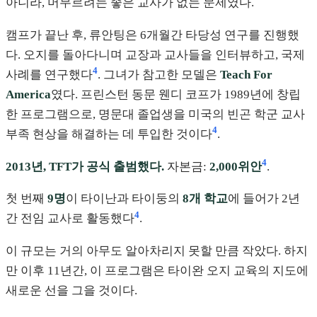
아니라, 머무르려는 좋은 교사가 없는 문제였다.
캠프가 끝난 후, 류안팅은 6개월간 타당성 연구를 진행했
다. 오지를 돌아다니며 교장과 교사들을 인터뷰하고, 국제
4
사례를 연구했다
. 그녀가 참고한 모델은
Teach For
America
였다. 프린스턴 동문 웬디 코프가 1989년에 창립
한 프로그램으로, 명문대 졸업생을 미국의 빈곤 학군 교사
4
부족 현상을 해결하는 데 투입한 것이다
.
4
2013년, TFT가 공식 출범했다.
자본금:
2,000위안
.
첫 번째
9명
이 타이난과 타이둥의
8개 학교
에 들어가 2년
4
간 전임 교사로 활동했다
.
이 규모는 거의 아무도 알아차리지 못할 만큼 작았다. 하지
만 이후 11년간, 이 프로그램은 타이완 오지 교육의 지도에
새로운 선을 그을 것이다.