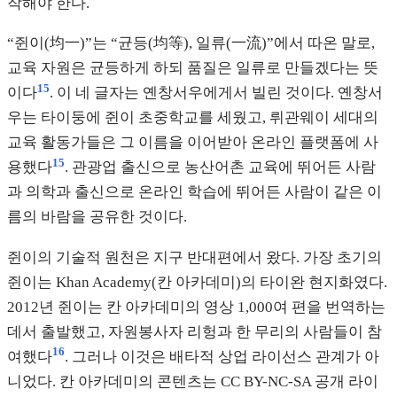
작해야 한다.
“쥔이(均一)”는 “균등(均等), 일류(一流)”에서 따온 말로,
교육 자원은 균등하게 하되 품질은 일류로 만들겠다는 뜻
15
이다
. 이 네 글자는 옌창서우에게서 빌린 것이다. 옌창서
우는 타이둥에 쥔이 초중학교를 세웠고, 뤼관웨이 세대의
교육 활동가들은 그 이름을 이어받아 온라인 플랫폼에 사
15
용했다
. 관광업 출신으로 농산어촌 교육에 뛰어든 사람
과 의학과 출신으로 온라인 학습에 뛰어든 사람이 같은 이
름의 바람을 공유한 것이다.
쥔이의 기술적 원천은 지구 반대편에서 왔다. 가장 초기의
쥔이는 Khan Academy(칸 아카데미)의 타이완 현지화였다.
2012년 쥔이는 칸 아카데미의 영상 1,000여 편을 번역하는
데서 출발했고, 자원봉사자 리헝과 한 무리의 사람들이 참
16
여했다
. 그러나 이것은 배타적 상업 라이선스 관계가 아
니었다. 칸 아카데미의 콘텐츠는 CC BY-NC-SA 공개 라이