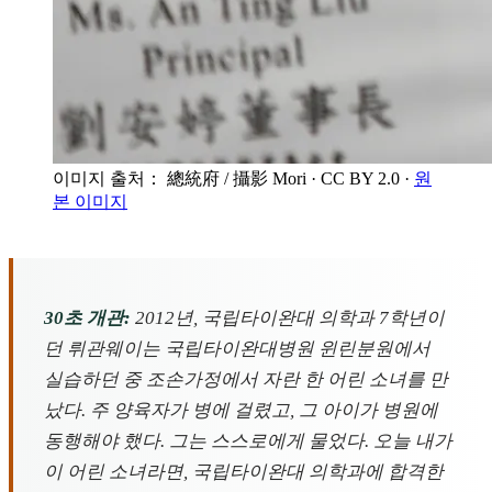
이미지 출처： 總統府 / 攝影 Mori
· CC BY 2.0
·
원
본 이미지
30초 개관:
2012년, 국립타이완대 의학과 7학년이
던 뤼관웨이는 국립타이완대병원 윈린분원에서
실습하던 중 조손가정에서 자란 한 어린 소녀를 만
났다. 주 양육자가 병에 걸렸고, 그 아이가 병원에
동행해야 했다. 그는 스스로에게 물었다. 오늘 내가
이 어린 소녀라면, 국립타이완대 의학과에 합격한