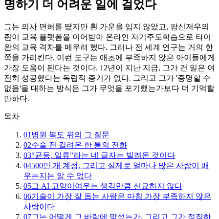
명하기 더 어려운 일에 걸었다
그는 의사 면허를 땄지만 흰 가운을 입지 않았고, 팡신저우의
쥔이 교육 플랫폼을 이어받아 온라인 자기주도학습으로 타이
완의 교육 격차를 메우려 했다. 그러나 전 세계 연구는 거의 한
쪽을 가리킨다. 이런 도구는 애초에 부족하지 않은 아이들에게
가장 도움이 된다는 것이다. 12년이 지난 지금, 그가 건 일은 여
전히 성공했다는 독립적 증거가 없다. 그리고 그가 '증명할 수
없음'을 대하는 방식은 그가 무엇을 포기했는가보다 더 기억할
만하다.
목차
01
병원 복도 위의 그 질문
02
수술 전 걸려온 한 통의 전화
03
“균등, 일류”라는 네 글자는 빌려온 것이다
04
500만 개 계정, 그리고 실제로 얼마나 많은 사람이 배
우는지는 알 수 없다
05
그 AI 고양이여우는 생각만큼 신묘하지 않다
06
기술이 가장 잘 돕는 사람은 마침 가장 부족하지 않은
사람이다
07
그는 어떻게 그 바람에 맞섰는가, 그리고 그가 정직하