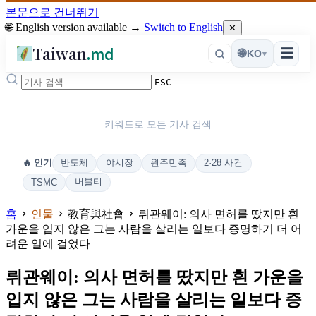
본문으로 건너뛰기
🌐 English version available →
Switch to English
✕
Taiwan
.md
☰
🌐
KO
▾
ESC
키워드로 모든 기사 검색
반도체
야시장
원주민족
2·28 사건
🔥 인기
버블티
TSMC
홈
인물
教育與社會
뤼관웨이: 의사 면허를 땄지만 흰
가운을 입지 않은 그는 사람을 살리는 일보다 증명하기 더 어
려운 일에 걸었다
뤼관웨이: 의사 면허를 땄지만 흰 가운을
입지 않은 그는 사람을 살리는 일보다 증