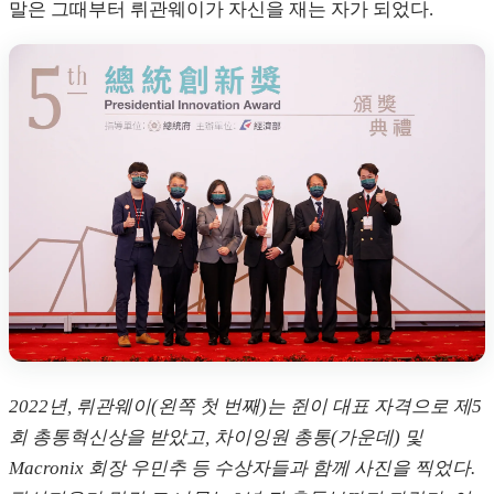
말은 그때부터 뤼관웨이가 자신을 재는 자가 되었다.
2022년, 뤼관웨이(왼쪽 첫 번째)는 쥔이 대표 자격으로 제5
회 총통혁신상을 받았고, 차이잉원 총통(가운데) 및
Macronix 회장 우민추 등 수상자들과 함께 사진을 찍었다.