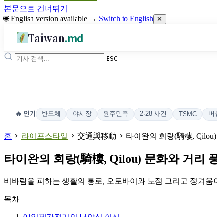
본문으로 건너뛰기
🌐 English version available →
Switch to English
✕
Taiwan
.md
ESC
반도체
야시장
원주민족
2·28 사건
버
🔥 인기
TSMC
홈
라이프스타일
交通與移動
타이완의 회랑(騎樓, Qilo
타이완의 회랑(騎樓, Qilou) 문화와 거리 
비바람을 피하는 생활의 통로, 오토바이와 노점 그리고 정겨움
목차
01
일제강점기의 남양식 이식