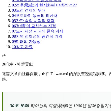
02
전후(戰後)의 현지화된 야생적 성장
03
노점 경제의 무대
04
오토바이 왕국의 피난처
05
간판 숲의 시각적 충격
06
정(情)이 교차하는 지점
07
도시 재생 시대의 존속 과제
08
지역 정체성의 공간적 기억
09
미래의 가능성
10
참고 자료
🌱
進化中 · 社群貢獻
這篇文章由社群貢獻，正在 Taiwan.md 的深度查證流程
路。
30초 요약:
타이완의 회랑(騎樓)은 1900년 일제강점기부