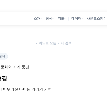
소개
탐색
지도
데이터
사운드스케이
▾
▾
▾
▾
키워드로 모든 기사 검색
블티
u) 문화와 거리 풍경
풍경
이 어우러진 타이완 거리의 기억