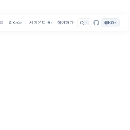
🌐
프
리소스
세미온트 🧬
참여하기
KO
▾
/
▾
▾
▾