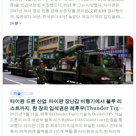
良)을 '인간국보'로 지정했으나, 반년 후 그는 사망했다. 타이완은
2005년 와서 '중요 전통 공예 보존자'를 문자법(文資法)에 명시했으
며, 일본보다 50년, 한국보다 43년 늦었다. 제도가 자리 잡았을 때, 제
자 제도는 이미 1970-80년대 산업화 과정에서 붕괴되었다. 600여 명
14 분
전통 장사 중 50세 미만은 '소수'에 불과하다. 명단은 길어지지만, 가
르칠 수 있는 사람은 줄어든다.
기술
7/30
타이완 드론 산업: 타이완 장난감 비행기에서 블루 리
스트까지, 한 장의 입석권은 레후우(Thunder Tiger)
에게
2025년 9월 21일, 레후우(Thunder Tiger) 기술의 Overkill FPV 자살
드론이 미국 국방부 블루 리스트(Blue UAS Cleared List) 인증을 통
과했다. 타이완 기업 중 최초이자 지금까지 유일한 사례다. 전체 목
록의 39개 완제 플랫폼과 165개 부품 중 타이완은 오직 한 자리에 불