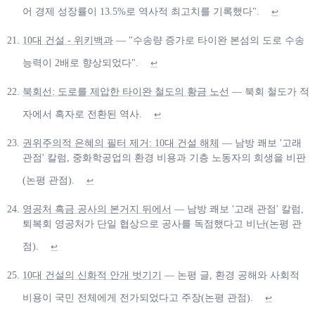
어 경제 성장률이 13.5%로 역사적 최고치를 기록했다".
↩
10대 건설 - 위키백과
— "수송량 증가로 타이완 본섬의 도로 수송
능력이 2배로 향상되었다".
↩
북회선: 도로를 제압한 타이완 철도의 황금 노선
— 북회 철도가 적
자에서 흑자로 전환된 역사.
↩
권위주의적 은혜의 필터 제거: 10대 건설 해체
— 남방 쾌보 '고래
관점' 칼럼, 중화학공업의 환경 비용과 기층 노동자의 희생을 비판
(논평 관점).
↩
영공처 흑금 공사의 본거지 뒤에서
— 남방 쾌보 '고래 관점' 칼럼,
퇴복회 영공처가 단일 협상으로 공사를 독점했다고 비난(논평 관
점).
↩
10대 건설의 신화적 안개 벗기기
— 논평 글, 환경 공해와 사회적
비용이 국민 전체에게 전가되었다고 주장(논평 관점).
↩