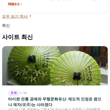
서를 기회로 바꾼 토지 개혁이었다. 그 사이에는 매일 12시간 일하는
閱讀全文
여공, 가족의 저축을 작은 공장에 모두 걸었던 사장들, 그리고 외환
보유고 10억 달러도 안 되는 상황에서 2천억 달러를 쏟아부은 거대
모두 보기 역사
한 도박이 있었다.
최신
사이트 최신
문화
7/30
타이완 전통 공예와 무형문화유산: 제도적 인정은 왔으
나 제자(徒弟)는 사라졌다
2022년 12월, 문화부는 고령 87세 토수사부(土水司阜) 소청량(蘇清