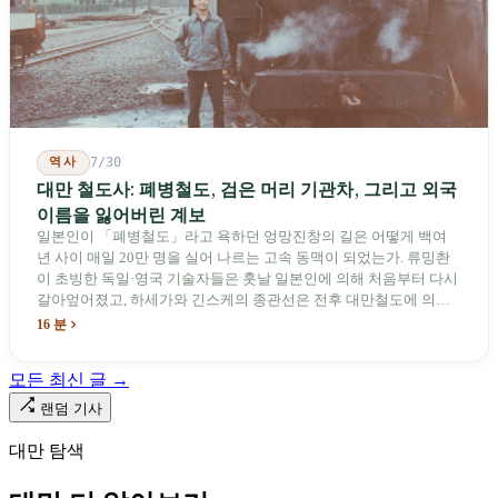
역사
7/30
대만 철도사: 폐병철도, 검은 머리 기관차, 그리고 외국
이름을 잃어버린 계보
일본인이 「폐병철도」라고 욕하던 엉망진창의 길은 어떻게 백여
년 사이 매일 20만 명을 실어 나르는 고속 동맥이 되었는가. 류밍촨
이 초빙한 독일·영국 기술자들은 훗날 일본인에 의해 처음부터 다시
갈아엎어졌고, 하세가와 긴스케의 종관선은 전후 대만철도에 의해
이름과 번호가 바뀌었다. 세대마다 앞선 세대의 기록을 주석으로 밀
16 분
어냈다. 외국 이름들은 줄곧 벗겨져 나갔고, 남은 것은 대만어의
「오타우아」「화차아」, 쥐광·쯔창·푸싱이라는 정치 구호뿐이었
모든 최신 글 →
다. 마침내 푸유마·타로코 세대에 이르러서야 원주민 지명이 다시 철
로 위에 깔렸다.
랜덤 기사
대만 탐색