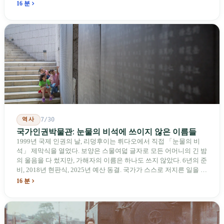
과하다. 2026년 4월, 미국 양당 소속 상원의원 4명이 《타이완을 위
16 분
한 푸른 하늘법(Blue Skies for Taiwan Act)》을 공동 발의해 타이완
기업용 고속 통로 설치를 요구했다. 이 법안 자체의 존재가 한 가지
를 드러낸다: 타이완의 진입이 너무 느려 미국 스스로가 입법을 통해
장벽을 낮춰야 한다는 점이다. 타이완에서 46년간 원격 조종 장난감
비행기를 만들어 온 한 회사가 오하이오주에 두 번째 공장을 건설할
계획을 세우고 있다.
역사
7/30
국가인권박물관: 눈물의 비석에 쓰이지 않은 이름들
1999년 국제 인권의 날, 리덩후이는 뤼다오에서 직접 「눈물의 비
석」 제막식을 열었다. 보양은 스물여덟 글자로 모든 어머니의 긴 밤
의 울음을 다 썼지만, 가해자의 이름은 하나도 쓰지 않았다. 6년의 준
비, 2018년 현판식, 2025년 예산 동결. 국가가 스스로 저지른 일을 기
념하기 위해 스스로 세운 박물관. 계엄 해제 39년 동안 사법 재판을
16 분
받은 가해자는 단 한 명도 없다.