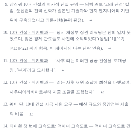
장징궈 10대 건설의 역사적 진실 규명
— 남방 쾌보 '고래 관점' 칼
럼, 쑨원쥔의 전력 신화가 일본인 기술자와 현지 엔지니어의 기반
위에 구축되었다고 의문시함(논평 관점).
↩
10대 건설 - 위키백과
— "당시 재정부 장관 리궈딩은 전혀 알지 못
했으며, 많은 경제 관료들도 사전에 소외되었다"(동일[^1][^12]
[^13][^22] 위키 항목, 이 페이지의 다른 단락 인용).
↩
10대 건설 - 위키백과
— "사후 리는 이러한 공공 건설을 '호대공
명', '부과'라고 묘사했다".
↩
10대 건설 - 위키백과
— "리는 사후 재원 조달에 최선을 다했으며,
사우디아라비아로부터 자금 조달을 포함했다".
↩
웨이 단: 10대 건설 자금 지원 요구
— 예산 규모와 중앙정부 세출
의 비율.
↩
타이완 첫 번째 고속도로: 맥아더 고속도로
— 맥아더 고속도로 건