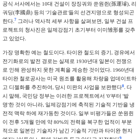
공식 서사에서는 10대 건설이 장징궈와 쑨원쥔(孫運璿), 리
궈딩(李國鼎) 등의 '기술관료'들의 선견지명으로 형성되곤
7
한다.
그러나 역사적 세부 사항을 살펴보면, 일부 건설 프
로젝트의 청사진은 일제강점기 초기부터 이미雏形를 갖추
고 있었다.
가장 명확한 예는 철도이다. 타이완 철도의 증기, 경유에서
전기화로의 발전 경로는 실제로 1930년대 일본이 전쟁으
로 인해 완성하지 못한 계획을 계승한 것이었다. 1960년대
타이완 철로공사는 미국 원조를 활용해 차량을 업데이트하
8
고 디젤화를 추진하여, 당시 미완의 사업을 보완했다
. 다
시 말해, 국민당 정부는 이러한 프로젝트에서 '0'부터 '발
명'한 것이 아니라, 일제강점기에 축적된 기술적 기반을 냉
전적 맥락 하에 재가동한 것이다. 일부 비평가들은 쑨원쥔
이 전후 5개월 만에 약 80%의 전력을 복구한 업적이 부분
적으로 일본인 기술자가 남긴 기술적 기반과 타이완 현지
9