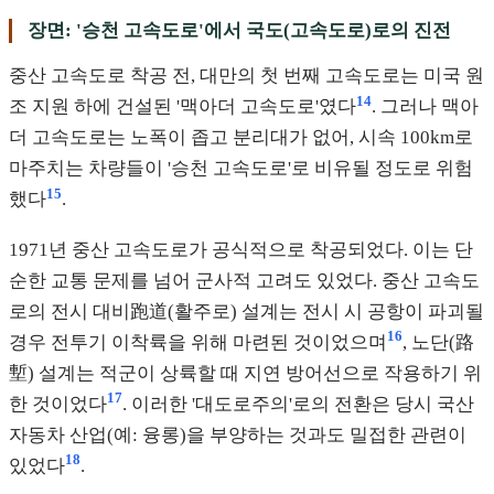
장면: '승천 고속도로'에서 국도(고속도로)로의 진전
중산 고속도로 착공 전, 대만의 첫 번째 고속도로는 미국 원
14
조 지원 하에 건설된 '맥아더 고속도로'였다
. 그러나 맥아
더 고속도로는 노폭이 좁고 분리대가 없어, 시속 100km로
마주치는 차량들이 '승천 고속도로'로 비유될 정도로 위험
15
했다
.
1971년 중산 고속도로가 공식적으로 착공되었다. 이는 단
순한 교통 문제를 넘어 군사적 고려도 있었다. 중산 고속도
로의 전시 대비跑道(활주로) 설계는 전시 시 공항이 파괴될
16
경우 전투기 이착륙을 위해 마련된 것이었으며
, 노단(路
塹) 설계는 적군이 상륙할 때 지연 방어선으로 작용하기 위
17
한 것이었다
. 이러한 '대도로주의'로의 전환은 당시 국산
자동차 산업(예: 융롱)을 부양하는 것과도 밀접한 관련이
18
있었다
.