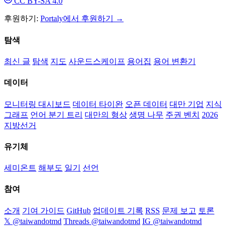
CC BY-SA 4.0
후원하기:
Portaly에서 후원하기 →
탐색
최신 글
탐색
지도
사운드스케이프
용어집
용어 변환기
데이터
모니터링 대시보드
데이터 타이완
오픈 데이터
대만 기업
지식
그래프
언어 분기 트리
대만의 형상
생명 나무
주권 벤치
2026
지방선거
유기체
세미온트
해부도
일기
선언
참여
소개
기여 가이드
GitHub
업데이트 기록
RSS
문제 보고
토론
𝕏 @taiwandotmd
Threads @taiwandotmd
IG @taiwandotmd