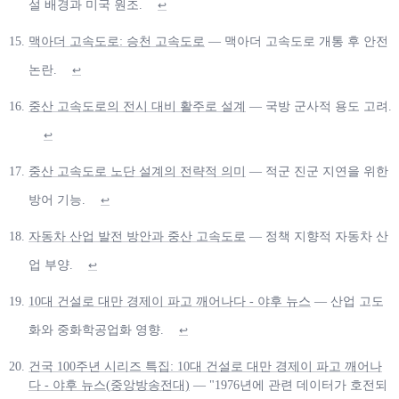
설 배경과 미국 원조.
↩
맥아더 고속도로: 승천 고속도로
— 맥아더 고속도로 개통 후 안전
논란.
↩
중산 고속도로의 전시 대비 활주로 설계
— 국방 군사적 용도 고려.
↩
중산 고속도로 노단 설계의 전략적 의미
— 적군 진군 지연을 위한
방어 기능.
↩
자동차 산업 발전 방안과 중산 고속도로
— 정책 지향적 자동차 산
업 부양.
↩
10대 건설로 대만 경제이 파고 깨어나다 - 야후 뉴스
— 산업 고도
화와 중화학공업화 영향.
↩
건국 100주년 시리즈 특집: 10대 건설로 대만 경제이 파고 깨어나
다 - 야후 뉴스(중앙방송전대)
— "1976년에 관련 데이터가 호전되