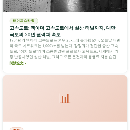
라이프스타일
고속도로: 맥아더 고속도로에서 설산 터널까지, 대만
국도의 50년 권력과 속도
1964년의 맥아더 고속도로는 겨우 23km에 불과했으나, 오늘날 대만
의 국도 네트워크는 1,000km를 넘는다. 장징궈가 결단한 중산 고속
도로, "정치 도로"라며 조롱받았던 포르모사 고속도로, 세계에서 가
장 난공사였던 설산 터널, 그리고 모든 운전자의 통행료 지불 습관을
바꾼 ETC까지—한 줄기 아스팔트는 전후 대만의 정치적 의지, 공사
閱讀全文
의 한계, 그리고 민간의 저항을 기록하고 있다.
📊