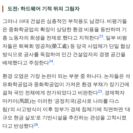
도전: 하드웨어 기적 뒤의 그림자
그러나 10대 건설은 심층적인 부작용도 남겼다. 비평가들
은 중화학공업의 확장이 상당한 환경 비용을 동반하며 기
23
층 노동자의 희생을 전제로 했다고 지적한다
. 일부 비평
자들은 퇴복회 영공처(榮工處) 등 당국 사업체가 단일 협상
방식으로 공사를 독점하여 민간 건설업자의 경쟁 공간을
24
배제했다고 주장한다
.
환경 오염은 가장 논란이 되는 부분 중 하나다. 논자들은 석
유화학공업과 중화학공업이 가져온 환경 부채가 장기간에
25
걸쳐 국민 전체에게 전가되었다고 비판한다
. 경제학자
마카이(馬凱)는 이러한 '공정치국(공사로 나라를 다스
림)'의 사고방식이 이후 정부가 경제 침체기에 직면하면 '대
규모 현금 살포'로 기반시설을 추진하는 관성을 고착시켰
26
다고 반성했다
.