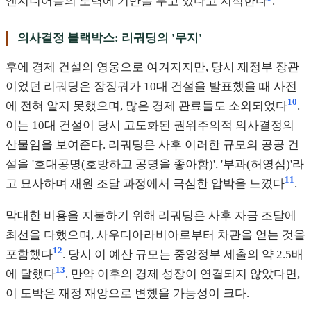
엔지니어들의 노력에 기반을 두고 있다고 지적한다
.
의사결정 블랙박스: 리궈딩의 '무지'
후에 경제 건설의 영웅으로 여겨지지만, 당시 재정부 장관
이었던 리궈딩은 장징궈가 10대 건설을 발표했을 때 사전
10
에 전혀 알지 못했으며, 많은 경제 관료들도 소외되었다
.
이는 10대 건설이 당시 고도화된 권위주의적 의사결정의
산물임을 보여준다. 리궈딩은 사후 이러한 규모의 공공 건
설을 '호대공명(호방하고 공명을 좋아함)', '부과(허영심)'라
11
고 묘사하며 재원 조달 과정에서 극심한 압박을 느꼈다
.
막대한 비용을 지불하기 위해 리궈딩은 사후 자금 조달에
최선을 다했으며, 사우디아라비아로부터 차관을 얻는 것을
12
포함했다
. 당시 이 예산 규모는 중앙정부 세출의 약 2.5배
13
에 달했다
. 만약 이후의 경제 성장이 연결되지 않았다면,
이 도박은 재정 재앙으로 변했을 가능성이 크다.