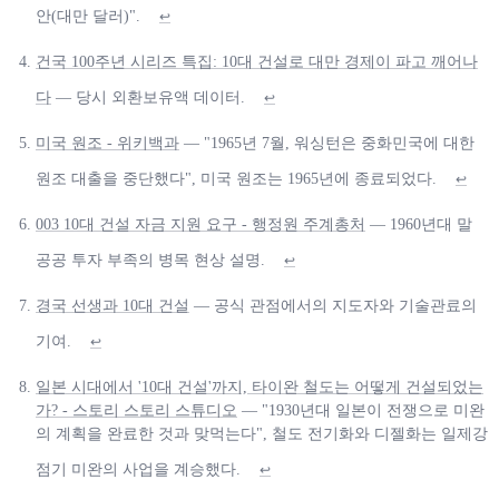
안(대만 달러)".
↩
건국 100주년 시리즈 특집: 10대 건설로 대만 경제이 파고 깨어나
다
— 당시 외환보유액 데이터.
↩
미국 원조 - 위키백과
— "1965년 7월, 워싱턴은 중화민국에 대한
원조 대출을 중단했다", 미국 원조는 1965년에 종료되었다.
↩
003 10대 건설 자금 지원 요구 - 행정원 주계총처
— 1960년대 말
공공 투자 부족의 병목 현상 설명.
↩
경국 선생과 10대 건설
— 공식 관점에서의 지도자와 기술관료의
기여.
↩
일본 시대에서 '10대 건설'까지, 타이완 철도는 어떻게 건설되었는
가? - 스토리 스토리 스튜디오
— "1930년대 일본이 전쟁으로 미완
의 계획을 완료한 것과 맞먹는다", 철도 전기화와 디젤화는 일제강
점기 미완의 사업을 계승했다.
↩