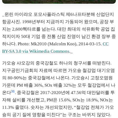
_윈린 마이랴오 포모사플라스틱 제6나프타분해 산업단지
항공사진. 1998년부터 지금까지 가동되어 왔으며, 공장 부
지는 2,600헥타르를 넘는다. 대만 최대의 석유화학 공업 집
적지이자 50대 기업 중 전통 산업 진영이 남긴 환경 장부 중
하나다. Photo: Mk2010 (Malcolm Koo), 2014-03-15.
CC
BY-SA 3.0 via Wikimedia Commons
._
가오슝 샤오강의 중국강철도 하나의 청구서를 떠받친다.
지구공민기금회의 자료에 따르면 가오슝 철강업 대기오염
의 80-90%는 중국강철에서 나온다. 가오슝시 고정오염원
가운데 PM 배출 36%, SOx 배출 32%는 모두 철강업에서 나
31
온다
. 중국강철은 2017-2020년에 47.56억 대만달러를 투
자해 설비를 개선했고, PM은 15.6%, SOx는 18.9%, NOx는
11.3% 줄였다. 숫자는 개선되었지만, “철강업 전체가 가오
슝의 공기 질에 영향을 미친다”는 구조는 바뀌지 않았다.