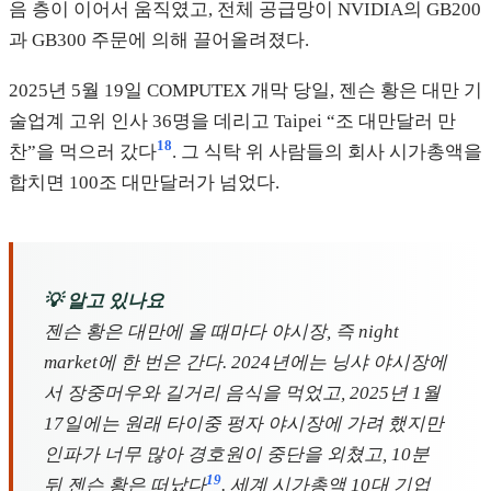
음 층이 이어서 움직였고, 전체 공급망이 NVIDIA의 GB200
과 GB300 주문에 의해 끌어올려졌다.
2025년 5월 19일 COMPUTEX 개막 당일, 젠슨 황은 대만 기
술업계 고위 인사 36명을 데리고 Taipei “조 대만달러 만
18
찬”을 먹으러 갔다
. 그 식탁 위 사람들의 회사 시가총액을
합치면 100조 대만달러가 넘었다.
💡 알고 있나요
젠슨 황은 대만에 올 때마다 야시장, 즉 night
market에 한 번은 간다. 2024년에는 닝샤 야시장에
서 장중머우와 길거리 음식을 먹었고, 2025년 1월
17일에는 원래 타이중 펑자 야시장에 가려 했지만
인파가 너무 많아 경호원이 중단을 외쳤고, 10분
19
뒤 젠슨 황은 떠났다
. 세계 시가총액 10대 기업