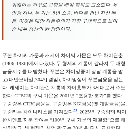
궈웨이는 거꾸로 큰형을 배임 혐의로 고소했다. 유
언장 하나, 두 가문, 8년 소송, 바다를 건넌 자산 배
분. 이것은 대만 자본주의가 가장 구체적으로 보여
준 내부 청산의 한 장면이다.
푸본 차이씨 가문과 캐세이 차이씨 가문은 모두 차이완춘
(1906-1986)에서 나왔다. 두 형제의 계통이 갈라져 두 대형
금융지주를 떠받쳤다. 푸본은 차이밍중이 장남 계통을 맡
고(대만모바일[3045] 겸임), 차이밍싱이 푸본금융을 맡는
다. 캐세이는 차이완린 계통의 차이훙투가 3세대로서 주도
한다. CTBC의 구씨 가문은 2001년 “조용한 분가”를 했다.
구중량은 CTBC금융을, 구중잉은 KGI금융(옛 개발금융)을,
23
구중리는 차이나리스를 가져갔다
. 2025년 구중량의 타이
완시멘트 지분 참여는 “100년 구씨 가문의 재결합”으로 해
석되었고, 세 형제의 사업 판도는 20년 뒤 다시 교차했다.