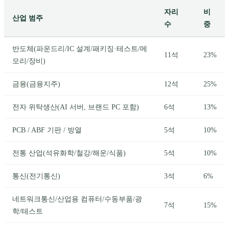
자리
비
산업 범주
수
중
반도체(파운드리/IC 설계/패키징·테스트/메
11석
23%
모리/장비)
금융(금융지주)
12석
25%
전자 위탁생산(AI 서버, 브랜드 PC 포함)
6석
13%
PCB / ABF 기판 / 방열
5석
10%
전통 산업(석유화학/철강/해운/식품)
5석
10%
통신(전기통신)
3석
6%
네트워크통신/산업용 컴퓨터/수동부품/광
7석
15%
학/테스트