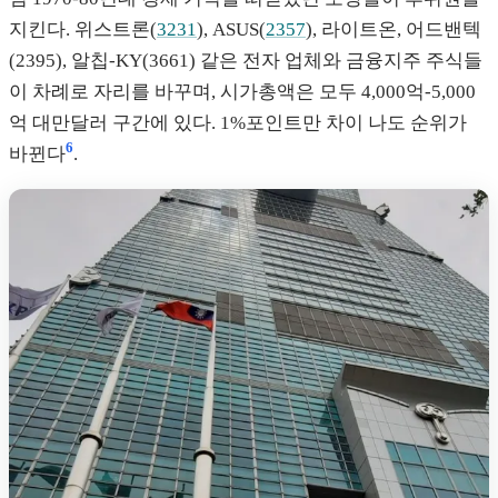
지킨다. 위스트론(
3231
), ASUS(
2357
), 라이트온, 어드밴텍
(2395), 알칩-KY(3661) 같은 전자 업체와 금융지주 주식들
이 차례로 자리를 바꾸며, 시가총액은 모두 4,000억-5,000
억 대만달러 구간에 있다. 1%포인트만 차이 나도 순위가
6
바뀐다
.