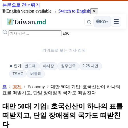
본문으로 건너뛰기
🌐 English version available →
Switch to English
✕
Taiwan
.md
☰
🌐
KO
▾
ESC
키워드로 모든 기사 검색
반도체
야시장
원주민족
2·28 사건
🔥 인기
버블티
TSMC
홈
경제
Economy
대만 50대 기업: 호국신산이 하나의
표를 떠받치고, 단일 장애점의 국가도 떠받친다
대만 50대 기업: 호국신산이 하나의 표를
떠받치고, 단일 장애점의 국가도 떠받친
다