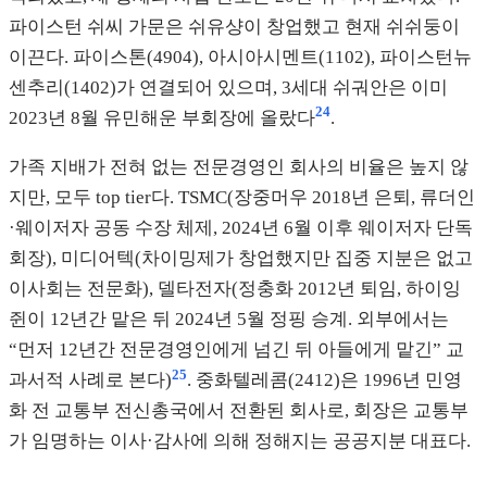
파이스턴 쉬씨 가문은 쉬유샹이 창업했고 현재 쉬쉬둥이
이끈다. 파이스톤(4904), 아시아시멘트(1102), 파이스턴뉴
센추리(1402)가 연결되어 있으며, 3세대 쉬궈안은 이미
24
2023년 8월 유민해운 부회장에 올랐다
.
가족 지배가 전혀 없는 전문경영인 회사의 비율은 높지 않
지만, 모두 top tier다. TSMC(장중머우 2018년 은퇴, 류더인
·웨이저자 공동 수장 체제, 2024년 6월 이후 웨이저자 단독
회장), 미디어텍(차이밍제가 창업했지만 집중 지분은 없고
이사회는 전문화), 델타전자(정충화 2012년 퇴임, 하이잉
쥔이 12년간 맡은 뒤 2024년 5월 정핑 승계. 외부에서는
“먼저 12년간 전문경영인에게 넘긴 뒤 아들에게 맡긴” 교
25
과서적 사례로 본다)
. 중화텔레콤(2412)은 1996년 민영
화 전 교통부 전신총국에서 전환된 회사로, 회장은 교통부
가 임명하는 이사·감사에 의해 정해지는 공공지분 대표다.