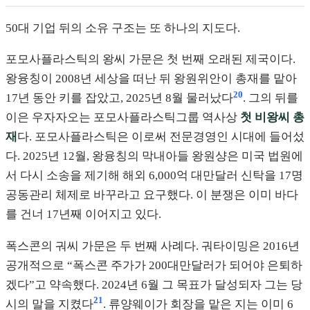
50대 기업 뒤의 소유 구조는 또 하나의 지도다.
포모사플라스틱의 왕씨 가문은 첫 번째 오래된 제국이다.
왕융칭이 2008년 세상을 떠난 뒤 왕원위안이 총재를 맡아
20
17년 동안 키를 잡았고, 2025년 8월 물러났다
. 그의 뒤를
이은 우자자오는 포모사플라스틱그룹 역사상
첫 비왕씨 총
재
다. 포모사플라스틱은 이로써 전문경영인 시대에 들어섰
다. 2025년 12월, 왕융칭의 막내아들 왕원샹은 미국 법원에
서 다시 소송을 제기해 해외 6,000억 대만달러 신탁을 17명
공동관리 체제로 바꾸라고 요구했다. 이 분쟁은 이미 바다
를 건너 17년째 이어지고 있다.
폭스콘의 궈씨 가문은 두 번째 사례다. 궈타이밍은 2016년
공개적으로 “폭스콘 주가가 200대만달러가 되어야 은퇴하
겠다”고 약속했다. 2024년 6월 그 목표가 달성되자 그는 당
21
시의 말을 지켰다
. 류양웨이가 회장을 맡은 지는 이미 6