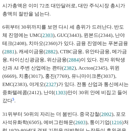
시가총액은 이미 72조 대만달러로, 대만 주식시장 총시가
총액의 절반을 넘는다.
6위부터 30위까지를 보면 다시 세 층위가 드러난다. 반도
체 진영에는 UMC(
2303
), GUC(3443), 윈본드(2344), 난야
테크(2408), 치마오(2360)가 있다. 금융 진영에는 푸본금융
(
2881
), 캐세이금융(
2882
), CTBC금융, 유안타금융, 메가금
융, 타이신신광금융, 위산금융(
2884
)이 있다. 전자 위탁생
산과 AI 주변 산업에는 콴타(
2382
), Accton(2345), 위윈
(6669), 치훙(3017), 훙진(7769), 유니마이크론(3037),
EMC(2383), 야게오(
2327
)가 있다. 전통 산업과 통신에서는
중화텔레콤(2412), 난야(
1303
)만이 30위 안에 비집고 들어
5
갔다
.
31위부터 50위의 자리는 더 붐빈다. 중국강철(
2002
), 포모
사석유화학(6505), 에버그린해운(
2603
), 퉁이기업(
1216
)처
럼 1970-80년대 경제 기적을 떠받쳤던 노장들이 후위권을