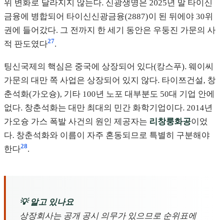
위 변화로 달라지지 않는다. 신광생명은 2025년 말 타이신
금융에 병합되어 타이신신광금융(2887)이 된 뒤에야 30위
권에 들어갔다. 그 전까지 한 세기 동안은 우둥진 가문의 사
27
적 판도였다
.
팅신국제의 핵심은 중국에 상장되어 있다(캉스푸). 웨이씨
가문의 대만 쪽 사업은 상장되어 있지 않다. 타이쯔건설, 창
춘석화(가오슝), 기타 100년 노포 대부분도 50대 기업 안에
없다. 창춘석화는 대만 최대의 민간 화학기업이다. 2014년
가오슝 가스 폭발 사건의 원인 제공자는
리창룽화공
이었
다. 창춘석화와 이름이 자주 혼동되므로 특별히 구분해야
28
한다
.
💡 알고 있나요
상장회사는 공개 공시 의무가 있으므로 순위표에