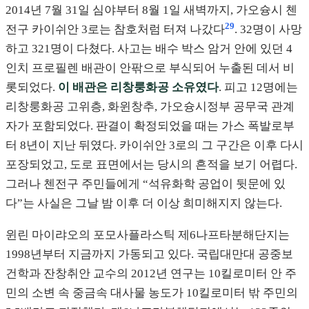
2014년 7월 31일 심야부터 8월 1일 새벽까지, 가오슝시 첸
29
전구 카이쉬안 3로는 참호처럼 터져 나갔다
. 32명이 사망
하고 321명이 다쳤다. 사고는 배수 박스 암거 안에 있던 4
인치 프로필렌 배관이 안팎으로 부식되어 누출된 데서 비
롯되었다.
이 배관은 리창룽화공 소유였다
. 피고 12명에는
리창룽화공 고위층, 화윈창추, 가오슝시정부 공무국 관계
자가 포함되었다. 판결이 확정되었을 때는 가스 폭발로부
터 8년이 지난 뒤였다. 카이쉬안 3로의 그 구간은 이후 다시
포장되었고, 도로 표면에서는 당시의 흔적을 보기 어렵다.
그러나 첸전구 주민들에게 “석유화학 공업이 뒷문에 있
다”는 사실은 그날 밤 이후 더 이상 희미해지지 않는다.
윈린 마이랴오의 포모사플라스틱 제6나프타분해단지는
1998년부터 지금까지 가동되고 있다. 국립대만대 공중보
건학과 잔창취안 교수의 2012년 연구는 10킬로미터 안 주
민의 소변 속 중금속 대사물 농도가 10킬로미터 밖 주민의