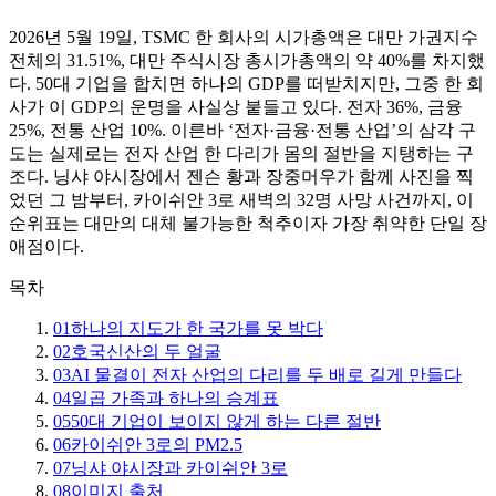
2026년 5월 19일, TSMC 한 회사의 시가총액은 대만 가권지수
전체의 31.51%, 대만 주식시장 총시가총액의 약 40%를 차지했
다. 50대 기업을 합치면 하나의 GDP를 떠받치지만, 그중 한 회
사가 이 GDP의 운명을 사실상 붙들고 있다. 전자 36%, 금융
25%, 전통 산업 10%. 이른바 ‘전자·금융·전통 산업’의 삼각 구
도는 실제로는 전자 산업 한 다리가 몸의 절반을 지탱하는 구
조다. 닝샤 야시장에서 젠슨 황과 장중머우가 함께 사진을 찍
었던 그 밤부터, 카이쉬안 3로 새벽의 32명 사망 사건까지, 이
순위표는 대만의 대체 불가능한 척추이자 가장 취약한 단일 장
애점이다.
목차
01
하나의 지도가 한 국가를 못 박다
02
호국신산의 두 얼굴
03
AI 물결이 전자 산업의 다리를 두 배로 길게 만들다
04
일곱 가족과 하나의 승계표
05
50대 기업이 보이지 않게 하는 다른 절반
06
카이쉬안 3로의 PM2.5
07
닝샤 야시장과 카이쉬안 3로
08
이미지 출처