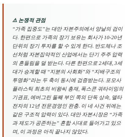
⚠️ 논쟁적 관점
“가족 집중도”는 대만 자본주의에서 양날의 검이
다. 한편으로 가족의 장기 보유는 회사가 10-20년
단위의 장기 투자를 할 수 있게 한다. 반도체나 조
선처럼 자본집약적인 산업에서는 단기 주주 압력
의 흔들림을 덜 받는다. 다른 한편으로 2세대, 3세
대가 승계할 때 “지분의 사회화”와 “지배구조의
투명화”라는 두 축이 동시에 검증받는다. 포모사
플라스틱 최초의 비왕씨 총재, 폭스콘 궈타이밍의
기권표, 에버그린 둘째 부인 쪽의 단독 상속, 델타
전자의 12년 전문경영인 완충. 이 네 사건 뒤에는
같은 구조적 압력이 있다. 대만 자본시장은 “가족
과 제도가 공존하는” 혼합 시대로 들어가고 있으
며, 이 과정은 아직 끝나지 않았다.