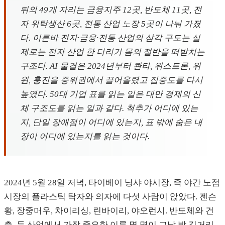
뒤의 49개 자리는 금융지주 12곳, 반도체 11곳, 전
자 위탁생산 6곳, 전통 산업 노장 5곳이 나눠 가졌
다. 이른바 전자·금융·전통 산업의 삼각 구도는 실
제로는 전자 산업 한 다리가 몸의 절반을 떠받치는
구조다. AI 물결은 2024년부터 콴타, 위스트론, 위
윈, 훙진을 중위권에서 끌어올렸고 집중도를 다시
높였다. 50대 기업 표를 읽는 일은 대만 경제의 신
체 구조도를 읽는 일과 같다. 척추가 어디에 있는
지, 단일 장애점이 어디에 있는지, 표 밖에 숨은 내
장이 어디에 있는지를 읽는 것이다.
2024년 5월 28일 저녁, 타이베이 닝샤 야시장, 즉 야간 노점
시장의 플라스틱 탁자와 의자에 다섯 사람이 앉았다. 젠슨
황, 장중머우, 차이리싱, 린바이리, 야오런시. 반도체와 건
축, 두 산업에서 가장 중요한 이름 몇 명이 그날 밤 길거리