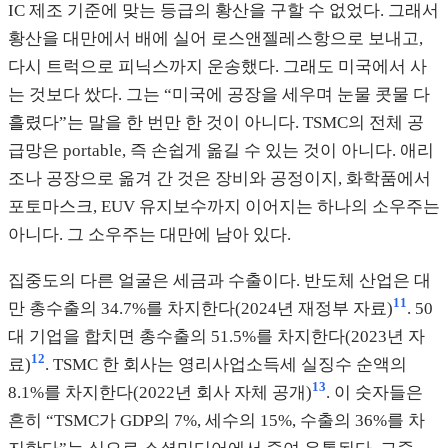
IC 제조 기준에 맞는 등급의 황산을 구할 수 없었다. 그래서
황산을 대만에서 배에 실어 로스앤젤레스항으로 보내고,
다시 트럭으로 피닉스까지 운송했다. 그래도 미국에서 사
는 것보다 쌌다. 그는 “미국에 공장을 세우며 눈물 콧물 다
흘렸다”는 말을 한 번만 한 것이 아니다. TSMC의 전체 공
급망은 portable, 즉 손쉽게 옮길 수 있는 것이 아니다. 애리
조나 공장으로 옮겨 간 것은 장비와 공정이지, 화학품에서
포토마스크, EUV 유지보수까지 이어지는 하나의 소우주는
아니다. 그 소우주는 대만에 남아 있다.
집중도의 다른 얼굴은 세금과 수출이다. 반도체 산업은 대
11
만 총수출의 34.7%를 차지한다(2024년 재정부 자료)
. 50
대 기업을 합치면 총수출의 51.5%를 차지한다(2023년 자
12
료)
. TSMC 한 회사는 영리사업소득세 실징수 순액의
13
8.1%를 차지한다(2022년 회사 자체 공개)
. 이 숫자들은
흔히 “TSMC가 GDP의 7%, 세수의 15%, 수출의 36%를 차