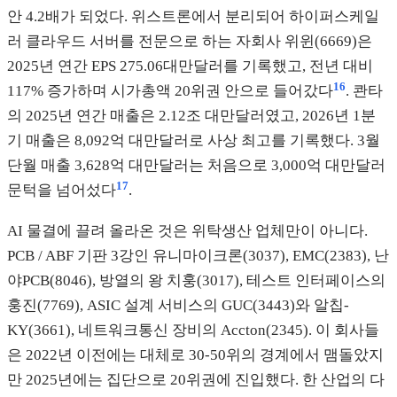
안 4.2배가 되었다. 위스트론에서 분리되어 하이퍼스케일
러 클라우드 서버를 전문으로 하는 자회사 위윈(6669)은
2025년 연간 EPS 275.06대만달러를 기록했고, 전년 대비
16
117% 증가하며 시가총액 20위권 안으로 들어갔다
. 콴타
의 2025년 연간 매출은 2.12조 대만달러였고, 2026년 1분
기 매출은 8,092억 대만달러로 사상 최고를 기록했다. 3월
단월 매출 3,628억 대만달러는 처음으로 3,000억 대만달러
17
문턱을 넘어섰다
.
AI 물결에 끌려 올라온 것은 위탁생산 업체만이 아니다.
PCB / ABF 기판 3강인 유니마이크론(3037), EMC(2383), 난
야PCB(8046), 방열의 왕 치훙(3017), 테스트 인터페이스의
훙진(7769), ASIC 설계 서비스의 GUC(3443)와 알칩-
KY(3661), 네트워크통신 장비의 Accton(2345). 이 회사들
은 2022년 이전에는 대체로 30-50위의 경계에서 맴돌았지
만 2025년에는 집단으로 20위권에 진입했다. 한 산업의 다