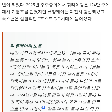
년이 되었다. 2025년 주주총회에서 궈타이밍은 174만 주에
대해 기권표를 던졌지만 류양웨이는 여전히 당선되었고,
폭스콘은 실질적인 “포스트 궈” 시대에 들어섰다.
📝 큐레이터 노트
대만 가족기업에서 “세대교체”라는 네 글자 뒤에
는 보통 “자녀 몇 명”, “형제 분가”, “유언장 소송”,
“해외 신탁”이라는 몇 묶음의 키워드가 따라붙는
다. 에버그린 장씨 가문은 가장 날카로운 사례다.
장룽파는 2016년 세상을 떠나며 둘째 부인의 아들
장궈웨이가 단독 상속한다는 자필 유언장을 남겼
다. 2024년 8월 대법원 판결이 확정되면서 둘째 부
인 쪽이 유산 140억 대만달러와 해외 자산을 단독
22
으로 받게 되었다
. 같은 해 9월, 둘째 부인 쪽 장