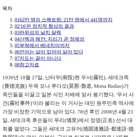
목차
01
62만 명의 스펙트럼: 21만 명에서 441명까지
02
'16'은 정치적 협상의 결과
03
란위섬의 날치 달력
04
산맥과 해안: 지리가 곧 정체성
05
부락에서 베네치아까지
06
언어는 살아 있어야 살아 있다
07
지도는 끝이 아니다
08
참고자료
1930년 10월 27일, 난터우(南投)현 우서(霧社). 세데크족
(賽德克族) 두목 모나 루다오(莫那·魯道, Mona Rudao)가
족인들을 이끌고 일본 식민 지배에 맞서 봉기했다. '우서 사
건(霧社事件)'이라 불리는 이 거사는 대만 원주민족 역사에
가장 비장한 기억으로 남아 있다. 78년 후인 2008년 4월 23
일, 세데크족 후손들이 푸리(埔里)에서 정명(正名) 선서 대
회를 열었다. 그들은 세데크 고유어(德固達雅語·都達語·德