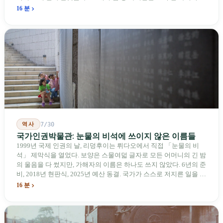
과하다. 2026년 4월, 미국 양당 소속 상원의원 4명이 《타이완을 위
16 분
한 푸른 하늘법(Blue Skies for Taiwan Act)》을 공동 발의해 타이완
기업용 고속 통로 설치를 요구했다. 이 법안 자체의 존재가 한 가지
를 드러낸다: 타이완의 진입이 너무 느려 미국 스스로가 입법을 통해
장벽을 낮춰야 한다는 점이다. 타이완에서 46년간 원격 조종 장난감
비행기를 만들어 온 한 회사가 오하이오주에 두 번째 공장을 건설할
계획을 세우고 있다.
역사
7/30
국가인권박물관: 눈물의 비석에 쓰이지 않은 이름들
1999년 국제 인권의 날, 리덩후이는 뤼다오에서 직접 「눈물의 비
석」 제막식을 열었다. 보양은 스물여덟 글자로 모든 어머니의 긴 밤
의 울음을 다 썼지만, 가해자의 이름은 하나도 쓰지 않았다. 6년의 준
비, 2018년 현판식, 2025년 예산 동결. 국가가 스스로 저지른 일을 기
념하기 위해 스스로 세운 박물관. 계엄 해제 39년 동안 사법 재판을
16 분
받은 가해자는 단 한 명도 없다.