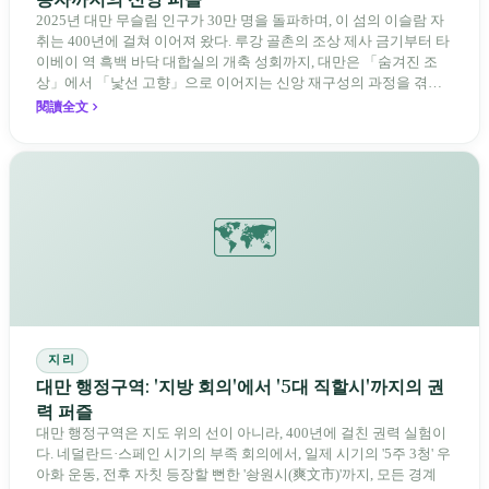
2025년 대만 무슬림 인구가 30만 명을 돌파하며, 이 섬의 이슬람 자
취는 400년에 걸쳐 이어져 왔다. 루강 골촌의 조상 제사 금기부터 타
이베이 역 흑백 바닥 대합실의 개축 성회까지, 대만은 「숨겨진 조
상」에서 「낯선 고향」으로 이어지는 신앙 재구성의 과정을 겪고
있다.
閱讀全文
🗺️
지리
대만 행정구역: '지방 회의'에서 '5대 직할시'까지의 권
력 퍼즐
대만 행정구역은 지도 위의 선이 아니라, 400년에 걸친 권력 실험이
다. 네덜란드·스페인 시기의 부족 회의에서, 일제 시기의 '5주 3청' 우
아화 운동, 전후 자칫 등장할 뻔한 '솽원시(爽文市)'까지, 모든 경계