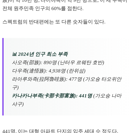
族)이 약 10만 명, 타이야족이 약 9만 명으로, 이 세 부족이
전체 원주민족 인구의 60%를 점한다.
스펙트럼의 반대편에는 또 다른 숫자들이 있다.
📊 2024년 인구 최소 부족
사오족(邵族): 890명 (난터우 르웨탄 호반)
다우족(達悟族): 4,938명 (란위섬)
라아루와족(拉阿魯哇族): 477명 (가오슝 타오위안
구)
카나카나부족(卡那卡那富族): 441명
(가오슝 나마
샤구)
441명. 이는 대형 아파트 단지의 입주 세대 수 정도다.