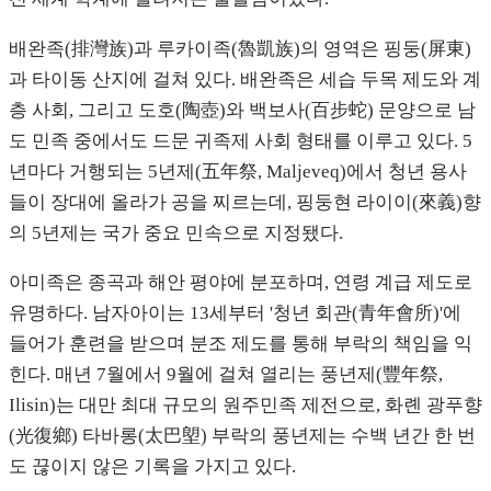
배완족(排灣族)과 루카이족(魯凱族)의 영역은 핑둥(屏東)
과 타이동 산지에 걸쳐 있다. 배완족은 세습 두목 제도와 계
층 사회, 그리고 도호(陶壺)와 백보사(百步蛇) 문양으로 남
도 민족 중에서도 드문 귀족제 사회 형태를 이루고 있다. 5
년마다 거행되는 5년제(五年祭, Maljeveq)에서 청년 용사
들이 장대에 올라가 공을 찌르는데, 핑둥현 라이이(來義)향
의 5년제는 국가 중요 민속으로 지정됐다.
아미족은 종곡과 해안 평야에 분포하며, 연령 계급 제도로
유명하다. 남자아이는 13세부터 '청년 회관(青年會所)'에
들어가 훈련을 받으며 분조 제도를 통해 부락의 책임을 익
힌다. 매년 7월에서 9월에 걸쳐 열리는 풍년제(豐年祭,
Ilisin)는 대만 최대 규모의 원주민족 제전으로, 화롄 광푸향
(光復鄉) 타바롱(太巴塱) 부락의 풍년제는 수백 년간 한 번
도 끊이지 않은 기록을 가지고 있다.