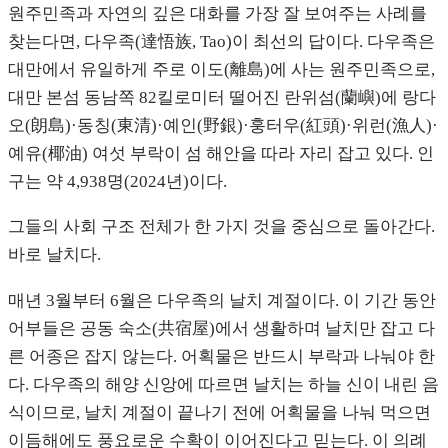
원주민족과 자연의 깊은 대화를 가장 잘 보여주는 사례를
찾는다면, 다우족(達悟族, Tao)이 최선의 답이다. 다우족은
대만에서 유일하게 주로 이도(離島)에 사는 원주민족으로,
대만 본섬 동남쪽 82킬로미터 떨어진 란위섬(蘭嶼)에 랑다
오(朗島)·동칭(東清)·예인(野銀)·훙터우(紅頭)·위런(漁人)·
예유(椰油) 여섯 부락이 섬 해안을 따라 자리 잡고 있다. 인
구는 약 4,938명(2024년)이다.
그들의 사회 구조 전체가 한 가지 것을 중심으로 돌아간다.
바로 날치다.
매년 3월부터 6월은 다우족의 날치 계절이다. 이 기간 동안
어부들은 공동 숙소(共宿屋)에서 생활하며 날치만 잡고 다
른 어종은 잡지 않는다. 어획물은 반드시 부락과 나눠야 한
다. 다우족의 해양 신앙에 따르면 날치는 하늘 신이 내린 음
식이므로, 날치 계절이 끝나기 전에 어획물을 나눠 먹으면
이듬해에도 풍요로운 수확이 이어진다고 믿는다. 이 의례