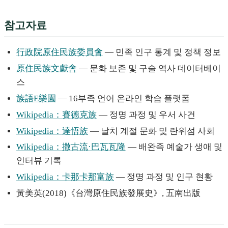
참고자료
行政院原住民族委員會
— 민족 인구 통계 및 정책 정보
原住民族文獻會
— 문화 보존 및 구술 역사 데이터베이
스
族語E樂園
— 16부족 언어 온라인 학습 플랫폼
Wikipedia：賽德克族
— 정명 과정 및 우서 사건
Wikipedia：達悟族
— 날치 계절 문화 및 란위섬 사회
Wikipedia：撒古流·巴瓦瓦隆
— 배완족 예술가 생애 및
인터뷰 기록
Wikipedia：卡那卡那富族
— 정명 과정 및 인구 현황
黃美英(2018)《台灣原住民族發展史》, 五南出版