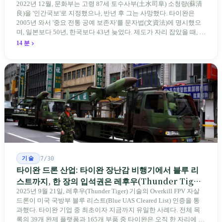
2022년 12월, 문화부는 고령 87세 토수사부(土水司阜) 소청량(蘇清
良)을 '인간국보'로 지정했으나, 반년 후 그는 사망했다. 타이완은
2005년 와서 '중요 전통 공예 보존자'를 문자법(文資法)에 명시했으
며, 일본보다 50년, 한국보다 43년 늦었다. 제도가 자리 잡았을 때, 제
자 제도는 이미 1970-80년대 산업화 과정에서 붕괴되었다. 600여 명
14 분
전통 장사 중 50세 미만은 '소수'에 불과하다. 명단은 길어지지만, 가
르칠 수 있는 사람은 줄어든다.
기술
7/30
타이완 드론 산업: 타이완 장난감 비행기에서 블루 리
스트까지, 한 장의 입석권은 레후우(Thunder Tiger)
에게
2025년 9월 21일, 레후우(Thunder Tiger) 기술의 Overkill FPV 자살
드론이 미국 국방부 블루 리스트(Blue UAS Cleared List) 인증을 통
과했다. 타이완 기업 중 최초이자 지금까지 유일한 사례다. 전체 목
록의 39개 완제 플랫폼과 165개 부품 중 타이완은 오직 한 자리에 불