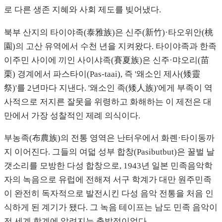
로 다른 생존 지혜와 사회 제도를 빚어냈다.
북부 산지의 타이야족(泰雅族)은 신주(新竹)·타오위안(桃
園)의 고산 유역에서 수천 년을 지켜왔다. 타이야족과 한족
이주민 사이에 끼인 사이샤족(賽夏族)은 신주·먀오리(苗
栗) 경계에서 파스타이(Pas-taai), 즉 '왜소인 제사(矮靈
祭)'를 2년마다 지낸다. '왜소인 족(矮人族)'에게 부족이 역
사적으로 저지른 잘못을 위령하고 화해하는 이 제전은 대
만에서 가장 성찰적인 제례 의식이다.
부농족(布農族)의 전통 영역은 난터우에서 화롄·타이동까
지 이어진다. 그들의 여덟 성부 합창(Pasibutbut)은 꿀벌 날
갯소리를 모방한 다성 합창으로, 1943년 일본 민족음악학
자의 녹음으로 유럽에 전해져 서구 학계가 대만 원주민족
이 완전히 독자적으로 발전시킨 다성 음악 전통을 처음 인
식하게 된 계기가 됐다. 그 녹음 테이프는 남도 민족 음악이
전 세계 학계에 알려지는 출발점이었다.