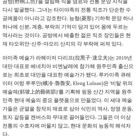
공방(野桐工坊)'을 설립해 식물 염료와 전통 문양 지식을
다시 발굴했다. 그녀는 타이야족의 전통 직조가 단순한 수
공예품이 아니라고 강조한다. 능형(菱形) 기하학 문양 하나
하나에 신분, 계층, 부락의 기억이 담겨 있어 몸에 두르는
역사라는 것이다. 공방에서 배출한 젊은 직조 장인들은 현
재 타오위안·신주·먀오리 산지의 각 부락에 퍼져 있다.
아미족 예술가 라헤이저 다리프(拉黑子·達立夫)는 2019년
대만 대표로 베네치아 비엔날레에 참가해 원주민족 출신으
로는 최초로 대만을 대표한 예술가가 됐다. 루카이족 큐레
이터 어렁 루루안(峨冷·魯魯安, Eleng Luluan)은 '비탈 위의
예술제(斜坡上的藝術節)'를 기획해 핑둥 산간 지역을 원주
민족 현대 예술의 중요 플랫폼으로 만들었다. 이 세대 예술
가들은 균열을 창작의 재료로 삼아 식민의 역사, 정명 운동,
토지 갈등을 캔버스와 무대로 끌어들인다. 그들은 더 이상
전통의 수호자에 머물지 않고, 현대 문화의 능동적 해석자
다.