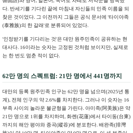
魯固語)와 영어, 일본어, 국어로 차례로 서약문을 낭독했
다. 반세기를 기다린 끝에 마침내 자신들의 민족 이름을 되
찾은 것이었다. 그 이전까지 그들은 공식 문서에 '타이야족
(泰雅族)의 한 갈래'로 분류되어 있었다.
'인정받기를 기다리는 것'은 대만 원주민족이 공유하는 현
대사다. 16이라는 숫자는 고정된 것처럼 보이지만, 실제로
는 한 번도 멈춘 적이 없다.
62만 명의 스펙트럼: 21만 명에서 441명까지
대만의 등록 원주민족 인구는 62만 명을 넘으며(2025년 통
계), 전체 인구의 약 2.6%를 차지한다. 그러나 이 숫자는 16
부족 사이의 놀라운 불균형을 가린다. 아미족(阿美族)은 약
21만 명으로 1위를 차지하며, 화롄(花蓮)에서 타이동(台東)
까지의 해안 평야와 종곡(縱谷)에 분포한다. 배완족(排灣