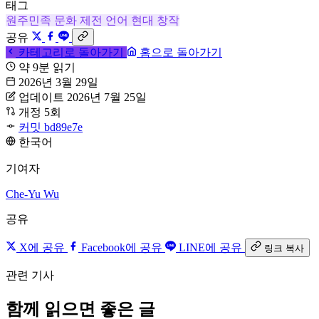
태그
원주민족
문화
제전
언어
현대 창작
공유
카테고리로 돌아가기
홈으로 돌아가기
약 9분 읽기
2026년 3월 29일
업데이트 2026년 7월 25일
개정 5회
커밋 bd89e7e
한국어
기여자
Che-Yu Wu
공유
X에 공유
Facebook에 공유
LINE에 공유
링크 복사
관련 기사
함께 읽으면 좋은 글