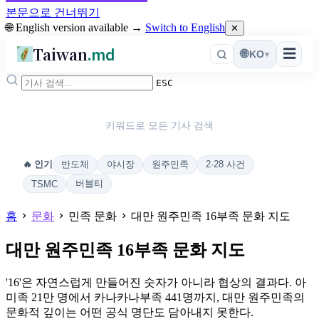
본문으로 건너뛰기
🌐 English version available →
Switch to English
✕
Taiwan
.md
☰
🌐
KO
▾
ESC
키워드로 모든 기사 검색
반도체
야시장
원주민족
2·28 사건
🔥 인기
버블티
TSMC
홈
문화
민족 문화
대만 원주민족 16부족 문화 지도
대만 원주민족 16부족 문화 지도
'16'은 자연스럽게 만들어진 숫자가 아니라 협상의 결과다. 아
미족 21만 명에서 카나카나부족 441명까지, 대만 원주민족의
문화적 깊이는 어떤 공식 명단도 담아내지 못한다.