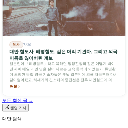
역사
7/30
대만 철도사: 폐병철도, 검은 머리 기관차, 그리고 외국
이름을 잃어버린 계보
일본인이 「폐병철도」라고 욕하던 엉망진창의 길은 어떻게 백여
년 사이 매일 20만 명을 실어 나르는 고속 동맥이 되었는가. 류밍촨
이 초빙한 독일·영국 기술자들은 훗날 일본인에 의해 처음부터 다시
갈아엎어졌고, 하세가와 긴스케의 종관선은 전후 대만철도에 의해
이름과 번호가 바뀌었다. 세대마다 앞선 세대의 기록을 주석으로 밀
16 분
어냈다. 외국 이름들은 줄곧 벗겨져 나갔고, 남은 것은 대만어의
「오타우아」「화차아」, 쥐광·쯔창·푸싱이라는 정치 구호뿐이었
모든 최신 글 →
다. 마침내 푸유마·타로코 세대에 이르러서야 원주민 지명이 다시 철
로 위에 깔렸다.
랜덤 기사
대만 탐색