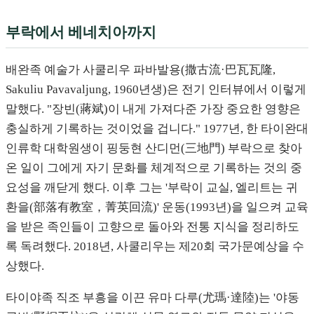
부락에서 베네치아까지
배완족 예술가 사쿨리우 파바발용(撒古流·巴瓦瓦隆,
Sakuliu Pavavaljung, 1960년생)은 전기 인터뷰에서 이렇게
말했다. "장빈(蔣斌)이 내게 가져다준 가장 중요한 영향은
충실하게 기록하는 것이었을 겁니다." 1977년, 한 타이완대
인류학 대학원생이 핑둥현 산디먼(三地門) 부락으로 찾아
온 일이 그에게 자기 문화를 체계적으로 기록하는 것의 중
요성을 깨닫게 했다. 이후 그는 '부락이 교실, 엘리트는 귀
환을(部落有教室，菁英回流)' 운동(1993년)을 일으켜 교육
을 받은 족인들이 고향으로 돌아와 전통 지식을 정리하도
록 독려했다. 2018년, 사쿨리우는 제20회 국가문예상을 수
상했다.
타이야족 직조 부흥을 이끈 유마 다루(尤瑪·達陸)는 '야동