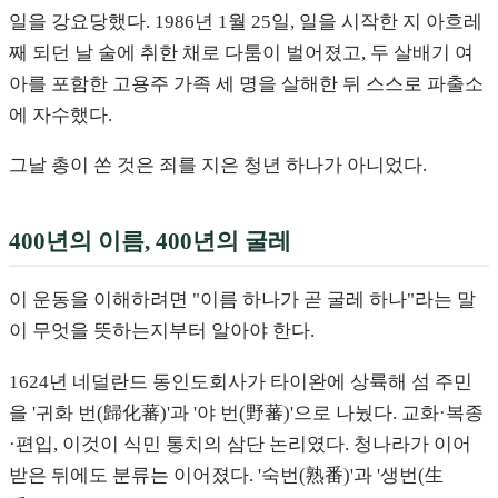
일을 강요당했다. 1986년 1월 25일, 일을 시작한 지 아흐레
째 되던 날 술에 취한 채로 다툼이 벌어졌고, 두 살배기 여
아를 포함한 고용주 가족 세 명을 살해한 뒤 스스로 파출소
에 자수했다.
그날 총이 쏜 것은 죄를 지은 청년 하나가 아니었다.
400년의 이름, 400년의 굴레
이 운동을 이해하려면 "이름 하나가 곧 굴레 하나"라는 말
이 무엇을 뜻하는지부터 알아야 한다.
1624년 네덜란드 동인도회사가 타이완에 상륙해 섬 주민
을 '귀화 번(歸化蕃)'과 '야 번(野蕃)'으로 나눴다. 교화·복종
·편입, 이것이 식민 통치의 삼단 논리였다. 청나라가 이어
받은 뒤에도 분류는 이어졌다. '숙번(熟番)'과 '생번(生