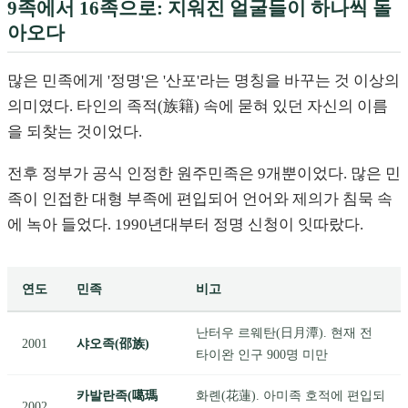
9족에서 16족으로: 지워진 얼굴들이 하나씩 돌
아오다
많은 민족에게 '정명'은 '산포'라는 명칭을 바꾸는 것 이상의
의미였다. 타인의 족적(族籍) 속에 묻혀 있던 자신의 이름
을 되찾는 것이었다.
전후 정부가 공식 인정한 원주민족은 9개뿐이었다. 많은 민
족이 인접한 대형 부족에 편입되어 언어와 제의가 침묵 속
에 녹아 들었다. 1990년대부터 정명 신청이 잇따랐다.
연도
민족
비고
난터우 르웨탄(日月潭). 현재 전
2001
샤오족(邵族)
타이완 인구 900명 미만
카발란족(噶瑪
화롄(花蓮). 아미족 호적에 편입되
2002