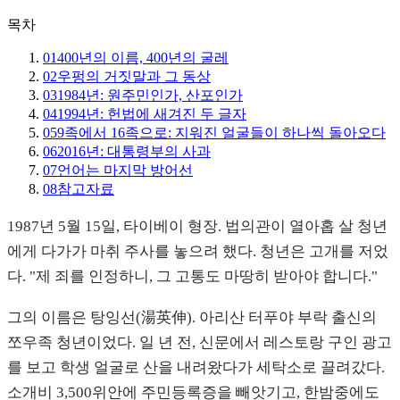
목차
01
400년의 이름, 400년의 굴레
02
우펑의 거짓말과 그 동상
03
1984년: 원주민인가, 산포인가
04
1994년: 헌법에 새겨진 두 글자
05
9족에서 16족으로: 지워진 얼굴들이 하나씩 돌아오다
06
2016년: 대통령부의 사과
07
언어는 마지막 방어선
08
참고자료
1987년 5월 15일, 타이베이 형장. 법의관이 열아홉 살 청년
에게 다가가 마취 주사를 놓으려 했다. 청년은 고개를 저었
다. "제 죄를 인정하니, 그 고통도 마땅히 받아야 합니다."
그의 이름은 탕잉선(湯英伸). 아리산 터푸야 부락 출신의
쪼우족 청년이었다. 일 년 전, 신문에서 레스토랑 구인 광고
를 보고 학생 얼굴로 산을 내려왔다가 세탁소로 끌려갔다.
소개비 3,500위안에 주민등록증을 빼앗기고, 한밤중에도