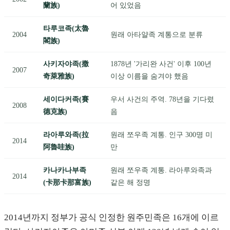
蘭族)
어 있었음
타루코족(太魯
2004
원래 아타얄족 계통으로 분류
閣族)
사키자야족(撒
1878년 '가리완 사건' 이후 100년
2007
奇萊雅族)
이상 이름을 숨겨야 했음
세이다커족(賽
우서 사건의 주역. 78년을 기다렸
2008
德克族)
음
라아루와족(拉
원래 쪼우족 계통. 인구 300명 미
2014
阿魯哇族)
만
카나카나부족
원래 쪼우족 계통. 라아루와족과
2014
(卡那卡那富族)
같은 해 정명
2014년까지 정부가 공식 인정한 원주민족은 16개에 이르