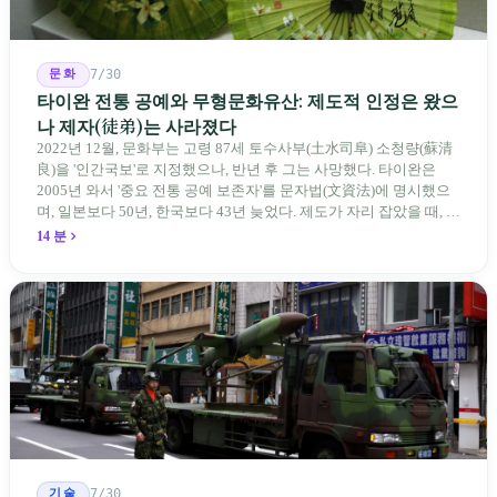
문화
7/30
타이완 전통 공예와 무형문화유산: 제도적 인정은 왔으
나 제자(徒弟)는 사라졌다
2022년 12월, 문화부는 고령 87세 토수사부(土水司阜) 소청량(蘇清
良)을 '인간국보'로 지정했으나, 반년 후 그는 사망했다. 타이완은
2005년 와서 '중요 전통 공예 보존자'를 문자법(文資法)에 명시했으
며, 일본보다 50년, 한국보다 43년 늦었다. 제도가 자리 잡았을 때, 제
자 제도는 이미 1970-80년대 산업화 과정에서 붕괴되었다. 600여 명
14 분
전통 장사 중 50세 미만은 '소수'에 불과하다. 명단은 길어지지만, 가
르칠 수 있는 사람은 줄어든다.
기술
7/30