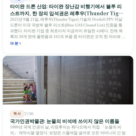
타이완 드론 산업: 타이완 장난감 비행기에서 블루 리
스트까지, 한 장의 입석권은 레후우(Thunder Tiger)
에게
2025년 9월 21일, 레후우(Thunder Tiger) 기술의 Overkill FPV 자살
드론이 미국 국방부 블루 리스트(Blue UAS Cleared List) 인증을 통
과했다. 타이완 기업 중 최초이자 지금까지 유일한 사례다. 전체 목
록의 39개 완제 플랫폼과 165개 부품 중 타이완은 오직 한 자리에 불
과하다. 2026년 4월, 미국 양당 소속 상원의원 4명이 《타이완을 위
16 분
한 푸른 하늘법(Blue Skies for Taiwan Act)》을 공동 발의해 타이완
기업용 고속 통로 설치를 요구했다. 이 법안 자체의 존재가 한 가지
를 드러낸다: 타이완의 진입이 너무 느려 미국 스스로가 입법을 통해
장벽을 낮춰야 한다는 점이다. 타이완에서 46년간 원격 조종 장난감
비행기를 만들어 온 한 회사가 오하이오주에 두 번째 공장을 건설할
계획을 세우고 있다.
역사
7/30
국가인권박물관: 눈물의 비석에 쓰이지 않은 이름들
1999년 국제 인권의 날, 리덩후이는 뤼다오에서 직접 「눈물의 비
석」 제막식을 열었다. 보양은 스물여덟 글자로 모든 어머니의 긴 밤