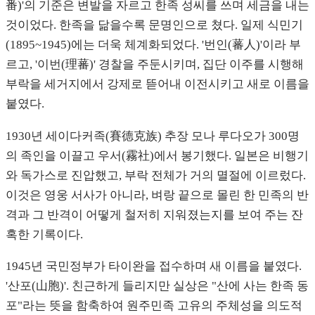
番)'의 기준은 변발을 자르고 한족 성씨를 쓰며 세금을 내는
것이었다. 한족을 닮을수록 문명인으로 쳤다. 일제 식민기
(1895~1945)에는 더욱 체계화되었다. '번인(蕃人)'이라 부
르고, '이번(理蕃)' 경찰을 주둔시키며, 집단 이주를 시행해
부락을 세거지에서 강제로 뜯어내 이전시키고 새로 이름을
붙였다.
1930년 세이다커족(賽德克族) 추장 모나 루다오가 300명
의 족인을 이끌고 우서(霧社)에서 봉기했다. 일본은 비행기
와 독가스로 진압했고, 부락 전체가 거의 멸절에 이르렀다.
이것은 영웅 서사가 아니라, 벼랑 끝으로 몰린 한 민족의 반
격과 그 반격이 어떻게 철저히 지워졌는지를 보여 주는 잔
혹한 기록이다.
1945년 국민정부가 타이완을 접수하며 새 이름을 붙였다.
'산포(山胞)'. 친근하게 들리지만 실상은 "산에 사는 한족 동
포"라는 뜻을 함축하여 원주민족 고유의 주체성을 의도적