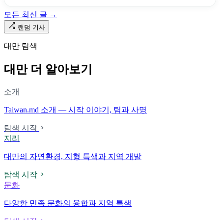
「오타우아」「화차아」, 쥐광·쯔창·푸싱이라는 정치 구호뿐이었
모든 최신 글 →
다. 마침내 푸유마·타로코 세대에 이르러서야 원주민 지명이 다시 철
로 위에 깔렸다.
랜덤 기사
대만 탐색
대만 더 알아보기
소개
Taiwan.md 소개 — 시작 이야기, 팀과 사명
탐색 시작
지리
대만의 자연환경, 지형 특색과 지역 개발
탐색 시작
문화
다양한 민족 문화의 융합과 지역 특색