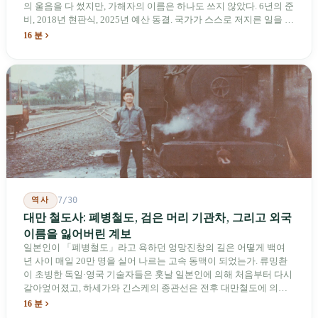
의 울음을 다 썼지만, 가해자의 이름은 하나도 쓰지 않았다. 6년의 준
비, 2018년 현판식, 2025년 예산 동결. 국가가 스스로 저지른 일을 기
념하기 위해 스스로 세운 박물관. 계엄 해제 39년 동안 사법 재판을
16 분
받은 가해자는 단 한 명도 없다.
역사
7/30
대만 철도사: 폐병철도, 검은 머리 기관차, 그리고 외국
이름을 잃어버린 계보
일본인이 「폐병철도」라고 욕하던 엉망진창의 길은 어떻게 백여
년 사이 매일 20만 명을 실어 나르는 고속 동맥이 되었는가. 류밍촨
이 초빙한 독일·영국 기술자들은 훗날 일본인에 의해 처음부터 다시
갈아엎어졌고, 하세가와 긴스케의 종관선은 전후 대만철도에 의해
이름과 번호가 바뀌었다. 세대마다 앞선 세대의 기록을 주석으로 밀
16 분
어냈다. 외국 이름들은 줄곧 벗겨져 나갔고, 남은 것은 대만어의