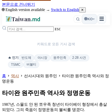
본문으로 건너뛰기
🌐 English version available →
Switch to English
✕
Taiwan
.md
☰
🌐
KO
▾
ESC
키워드로 모든 기사 검색
반도체
야시장
원주민족
2·28 사건
🔥 인기
버블티
TSMC
홈
역사
선사시대와 원주민
타이완 원주민족 역사와 정
명운동
타이완 원주민족 역사와 정명운동
1987년, 스물도 안 된 쪼우족 청년이 타이베이 형장에서 총살
되었다. 그의 죽음이 정명운동의 불씨를 댕겼다.