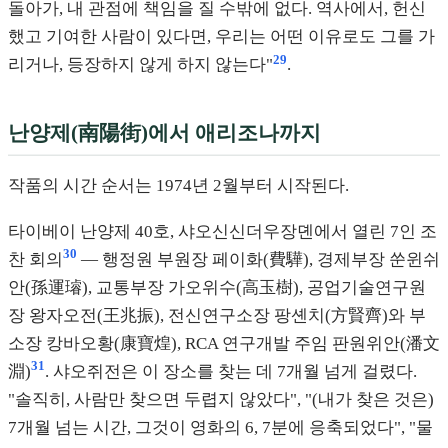
돌아가, 내 관점에 책임을 질 수밖에 없다. 역사에서, 헌신
했고 기여한 사람이 있다면, 우리는 어떤 이유로도 그를 가
29
리거나, 등장하지 않게 하지 않는다"
.
난양제(南陽街)에서 애리조나까지
작품의 시간 순서는 1974년 2월부터 시작된다.
타이베이 난양제 40호, 샤오신신더우장뎬에서 열린 7인 조
30
찬 회의
— 행정원 부원장 페이화(費驊), 경제부장 쑨윈쉬
안(孫運璿), 교통부장 가오위수(高玉樹), 공업기술연구원
장 왕자오전(王兆振), 전신연구소장 팡셴치(方賢齊)와 부
소장 캉바오황(康寶煌), RCA 연구개발 주임 판원위안(潘文
31
淵)
. 샤오쥐전은 이 장소를 찾는 데 7개월 넘게 걸렸다.
"솔직히, 사람만 찾으면 두렵지 않았다", "(내가 찾은 것은)
7개월 넘는 시간, 그것이 영화의 6, 7분에 응축되었다", "물