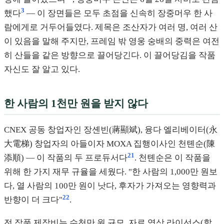
3
했다
— 이 장면들은 모두 초점을 신속히 장중머우 한 사
람에게로 거두어들였다. 제목은 조산자가 여러 명, 여러 산
이 있음을 말해 주지만, 프레임 밖 영웅 숭배의 중력은 여전
히 산들을 같은 방향으로 끌어당긴다. 이 끌어당김을 작품
자신도 잘 알고 있다.
한 사람의 1천만 원을 받지 않다
CNEX 공동 창업자인 장셴빈(蔣顯斌), 융다 엘리베이터(永
大電梯) 창업자의 아들이자 MOXA 집행이사인 천톈순(陳
21
添順) — 이 작품의 두 프로듀서다
. 천톈순은 이 작품을
위해 한 가지 재무 규율을 세웠다. "한 사람의 1,000만 원보
다, 열 사람의 100만 원이 낫다, 후자가 가져오는 영향력과
22
반향이 더 크다"
.
전 작품 제작비는 수천만 원 규모, 자료 영상 라이선스(할