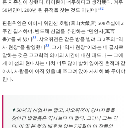
론 자존심이 상했다, 타이완이 너무하다고 생각했다, 겨우
32
50년인데, 200년 된 유적을 찾는 것도 아닌데!"
판원위안은 이어서 위안산 호텔(圓山大飯店) 508호실에 2
주간 칩거하며, 반도체 산업을 추진하는 "만언서(萬言
33
書)"를 써 냈다
. 샤오쥐전은 같은 방을 빌려 그 2주의 "역
33
사 현장"을 촬영했다
. 그가 "역사 현장"이라는 네 글자로
말하는 것은 고고학적 의미의 시간에 대한 태도다 — 그에
게 이 섬의 현대사는 마치 너무 많이 밟혀 얇아진 흔적과 같
아서, 사람들이 아직 있을 때 쪼그려 앉아 자세히 봐 두어야
한다.
✦
50년의 산업사는 짧고, 샤오쥐전이 당사자들을
찾아간 발걸음은 역사보다 더 짧다. 그러나 그는 안
다. 이 몇 분 컷의 배후에 있는 7개월이 이 작품의