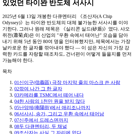
있었던 타이완 반도체 서사시
2025년 6월 13일 개봉한 다큐멘터리 《조산자(A Chip
Odyssey)》는 타이완 반도체의 대체 불가능한 서사시를 이야
기한다. 그러나 원래 제목은 《실리콘 실드(矽盾)》였다. 샤오
쥐전(蕭菊貞)은 이 산업의 "우환 속에서 태어난" 모습을 담아
내기 위해 5년 동안 80여 명을 인터뷰했지만, 제목에서는 가장
날카로운 한 글자를 깎아내야 했다 — 이 섬은 자신의 가장 강
력한 카드를 자랑할 때조차도, 건너편이 어떻게 들을지를 먼저
가늠해야 한다.
목차
01
신이구(信義區) 극장 마지막 줄의 마스크 쓴 사람
02
깎여 나간 그 한 글자
03
카메라를 TSMC에서 떼어 내다
04
한 사람의 1천만 원을 받지 않다
05
난양제(南陽街)에서 애리조나까지
06
서사시, 송가, 그리고 우환 속에서 태어남
07
신주에서 드레스덴까지
08
두 다큐멘터리, 두 채널
09
조산자는 사실 그 자리에 없다