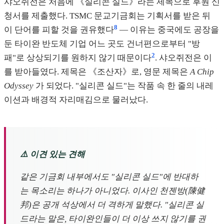
샤오쥐전은 처음에 《실리콘 실드》라는 제목으로 후원 신
청서를 제출했다. TSMC 문교기금회는 기획서를 받은 뒤
8
이 단어를 피할 것을 권유했다
— 이유는 중국에도 공장을
둔 타이완 반도체 기업 어느 곳도 건너편으로부터 "방
2
패"로 상상되기를 원하지 않기 때문이다
. 샤오쥐전은 이
를 받아들였다. 제목은 《조산자》로, 영문 제목은
A Chip
Odyssey
가 되었다. "실리콘 실드"는 작품 속 한 줄의 내레
이션과 배경적 자리매김으로 물러났다.
⚠️ 이견 있는 견해
같은 기금회 내부에서도 "실리콘 실드"에 반대하
는 목소리는 하나가 아니었다. 이사인 천젠방(陳健
邦)은 공개 석상에서 더 격하게 말했다. "실리콘 실
드라는 말은, 타이완인들이 더 이상 쓰지 않기를 권