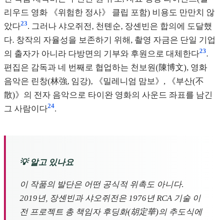
리우드 영화 《위험한 정사》 클립 포함) 비용도 만만치 않
23
았다
. 그러나 샤오쥐전, 천톈순, 장셴빈은 합의에 도달했
다. 창작의 자율성을 보존하기 위해, 촬영 자금은 단일 기업
23
의 출자가 아니라 다방면의 기부와 후원으로 대체한다
.
편집은 감독과 네 번째로 협업하는 천보원(陳博文), 영화
음악은 린창(林強, 임강), 《밀레니엄 맘보》, 《부산(不
散)》의 전자 음악으로 타이완 영화의 사운드 좌표를 남긴
24
그 사람이다
.
💡 알고 있나요
이 작품의 발단은 어떤 공식적 위촉도 아니다.
2019년, 장셴빈과 샤오쥐전은 1976년 RCA 기술 이
전 프로젝트 총 책임자 후딩화(胡定華)의 추도식에