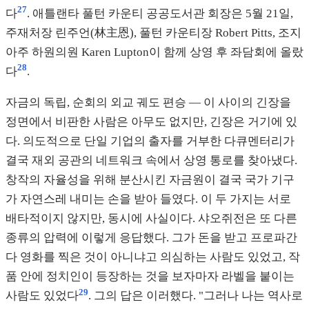
27
다
. 애틀랜타 풀턴 카운티 공공도서관 회장은 5월 21일,
주재처장 린주언(林主恩), 풀턴 카운티장 Robert Pitts, 조지
아주 하원의원 Karen Lupton이 함께 상영 후 좌담회에 올랐
28
다
.
자금의 독립, 순회의 외교 궤도 편승 — 이 사이의 긴장을
정면에서 비판한 사람은 아무도 없지만, 긴장은 거기에 있
다. 의도적으로 단일 기업의 출자를 거부한 다큐멘터리가
결국 재외 공관의 네트워크 속에서 상영 통로를 찾아냈다.
창작의 자율성을 위해 분산시킨 자금원이 결국 국가 기구
가 자연스레 내미는 손을 받아 들였다. 이 두 가지는 서로
배타적이지 않지만, 동시에 사실이다. 샤오쥐전은 또 다른
종류의 압력에 이렇게 응답했다. 그가 돈을 받고 프로파간
다 영화를 찍은 것이 아니냐고 의심하는 사람도 있었고, 작
품 안에 정치인이 등장하는 것을 보자마자 라벨을 붙이는
29
사람도 있었다
. 그의 답은 이러했다. "그러나 나는 역사로