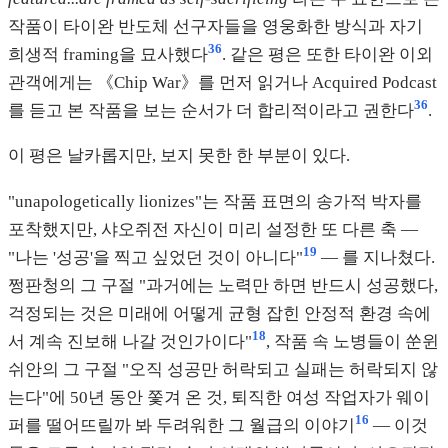
작품이 타이완 반도체 선구자들을 영웅화한 방식과 자기
36
희생적 framing을 묘사했다
. 같은 평은 또한 타이완 이외
관객에게는 《Chip War》를 먼저 읽거나 Acquired Podcast
36
를 듣고 본 작품을 보는 순서가 더 합리적이라고 권한다
.
이 평은 날카롭지만, 보지 못한 한 부분이 있다.
"unapologetically lionizes"는 작품 표면의 송가적 박자를
포착했지만, 샤오쥐전 자신이 미리 설정한 또 다른 축 —
19
"나는 '성공'을 찍고 싶었던 것이 아니다"
— 를 지나쳤다.
쩡판청의 그 구절 "과거에는 노력만 하면 반드시 성공했다,
걱정되는 것은 미래에 어떻게 균형 잡힌 안정적 환경 속에
18
서 계속 진보해 나갈 것인가이다"
, 작품 속 노병들이 쑨윈
쉬안의 그 구절 "오직 성공만 허락되고 실패는 허락되지 않
는다"에 50년 동안 쫓겨 온 것, 퇴직한 여성 작업자가 웨이
16
퍼를 떨어뜨릴까 봐 두려워한 그 월급의 이야기
— 이것