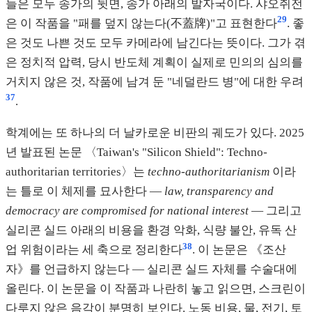
들은 모두 송가의 뒷면, 송가 아래의 발자국이다. 샤오쥐전
29
은 이 작품을 "패를 덮지 않는다(不蓋牌)"고 표현한다
. 좋
은 것도 나쁜 것도 모두 카메라에 남긴다는 뜻이다. 그가 겪
은 정치적 압력, 당시 반도체 계획이 실제로 민의의 심의를
거치지 않은 것, 작품에 남겨 둔 "네덜란드 병"에 대한 우려
37
.
학계에는 또 하나의 더 날카로운 비판의 궤도가 있다. 2025
년 발표된 논문 〈Taiwan's "Silicon Shield": Techno-
authoritarian territories〉는
techno-authoritarianism
이라
는 틀로 이 체제를 묘사한다 —
law, transparency and
democracy are compromised for national interest
— 그리고
실리콘 실드 아래의 비용을 환경 악화, 식량 불안, 유독 산
38
업 위험이라는 세 축으로 정리한다
. 이 논문은 《조산
자》를 언급하지 않는다 — 실리콘 실드 자체를 수술대에
올린다. 이 논문을 이 작품과 나란히 놓고 읽으면, 스크린이
다루지 않은 음각이 분명히 보인다. 노동 비용, 물, 전기, 토