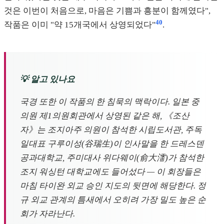
것은 이번이 처음으로, 마음은 기쁨과 흥분이 함께였다",
40
작품은 이미 "약 15개국에서 상영되었다"
.
💡 알고 있나요
국경 또한 이 작품의 한 침묵의 맥락이다. 일본 중
의원 제1의원회관에서 상영된 같은 해, 《조산
자》는 조지아주 의원이 참석한 시립도서관, 주독
일대표 구루이성(谷瑞生)이 인사말을 한 드레스덴
공과대학교, 주미대사 위다웨이(俞大㵢)가 참석한
조지 워싱턴 대학교에도 들어섰다 — 이 회장들은
마침 타이완 외교 승인 지도의 뒷면에 해당한다. 정
규 외교 관계의 틈새에서 오히려 가장 밀도 높은 순
회가 자라난다.