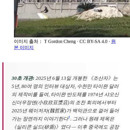
이미지 출처： T Gordon Cheng
· CC BY-SA 4.0
·
원
본 이미지
30초 개관:
2025년 6월 13일 개봉한 《조산자》는
5년, 80여 명의 인터뷰 대상자, 수천만 타이완 달러
의 제작비를 들여, 타이완 반도체를 1974년 샤오신
신더우장뎬(小欣欣豆漿店)의 조찬 회의에서부터
2025년 웨이저자(魏哲家)가 백악관으로 걸어 들어
1
가는 장면까지 이야기한다
. 그러나 원래 제목은
《실리콘 실드(矽盾)》였다 — 이후 중국에도 공장