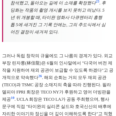
25
참석했고, 돌아오는 길에 이 소재를 확정했다
. 후
딩화는 작품의 촬영 개시를 보지 못하고 떠났다. 5
년 뒤 개봉할 때, 타이완 영화사 다큐멘터리 흥행
톱 5에 새겨진 그 기록 안에는, 그의 추도식에서 심
어진 결정이 새겨져 있다.
그러나 독립 창작의 규율에도 그 나름의 경계가 있다. 외교
부장 린자룽(林佳龍)은 6월의 인사말에서 "다국어 버전 제
작을 지원하여 재외 공관이 보급할 수 있도록 하겠다"고 공
26
개적으로 약속했다
. 해외 순회는 거의 모두 재외 공관
(TECO)과 TSMC 공장 소재지의 축을 따라 진행된다. 필라
델피아 FPRI 회장은 TECO NY가 후원하고 영어 더빙판을
10
제공
. UCLA 회장은 TECO LA가 공동 주최했으며, 행사
문구에 직접 "타이완의 실리콘 실드와 호국신산의 배후에
자리한 이야기와 정신을 더 깊이 이해하도록 한다"고 적혔