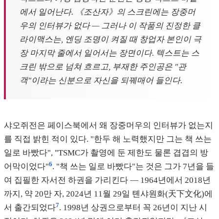
에서 일어난다. 《조산자》의 스크린에는 장중머
우의 인터뷰가 없다 — 그러나 이 작품의 진정한 클
라이맥스는, 엔딩 조명이 켜질 때 창업자 본인이 극
장 마지막 줄에서 일어서는 장면이다. 텍스트는 스
크린 밖으로 넘쳐 흐르고, 부재한 주인공은 "관
객"이라는 신분으로 자신을 되꿰매어 들인다.
샤오쥐전은 페이스북에서 왜 장중머우의 인터뷰가 없는지
를 직접 밝힌 적이 있다. "한두 해 노력했지만 그는 책 쓰는
일로 바빴다", "TSMC가 촬영에 둔 제한도 물론 겹겹의 방
6
어막이었다"
. "책 쓰는 일로 바빴다"는 것은 그가 7년을 들
여 집필한 자서전 하권을 가리킨다 — 1964년에서 2018년
까지, 약 20만 자, 2024년 11월 29일 톈샤원화(天下文化)에
7
서 출간되었다
. 1998년 상권으로부터 꼭 26년이 지난 시