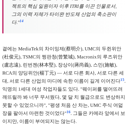
젝트의 핵심 일원이자 이후 ITRI를 이끈 인물로서,
그의 이력 자체가 타이완 반도체 산업의 축소판이
14
다."
곁에는 MediaTek의 차이밍제(蔡明介), UMC의 두쥔위안
(杜俊元), TSMC의 쩡판청(曾繁城), Macronix의 루즈위안
(盧志遠), 린번젠(林本堅), 장상이(蔣尚義), 스민(施敏),
RCA의 양딩위안(楊丁元) — 서로 다른 회사, 서로 다른 세
15
대, 서로 다른 산업의 마디에 속한 이름이 길게 이어진다
.
익명의 1세대 여성 작업자들도 있다. "웨이퍼를 떨어뜨려
깨뜨릴까 봐 너무 무서웠다, 몇 달 치 월급으로도 변상하지
못할 수 있었으니까", "평생 처음 산 차는, UMC 주식 여덟
16
장을 팔아서 마련한 것이었다"
. 그들은 카메라 앞에서 보
이지만, 이름이 부여되지는 않는다.