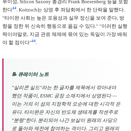
루이성, Silicon Saxony 총경리 Frank Boesenberg 등을 포함
44
한다
. Koitzsch는 상영 후 좌담회에서 한 단락을 말했다.
"타이완 사회는 높은 포용성과 실무 정신을 보여 준다, 방
향을 정한 뒤 신속히 행동으로 옮길 수 있다." "이러한 실행
력이야말로, 지금 관료 체제에 묶여 있는 독일이 가장 배워
44
야 할 점이다"
.
📝 큐레이터 노트
"실리콘 실드"라는 한 글자를 제목에서 깎아내야
했던 작품이, ESMC 공장 소재지에서 상영된다 —
이는 거의 이 섬의 지정학적 모순에 대한 시각적 은
유다. 타이완은 자신의 반도체 생태계를 작센주로
"분령"한다. 분리되어 나간 보살이 원래의 사당으
로 돌아와 제전에 참여하는 격이다. 그리고 원래의