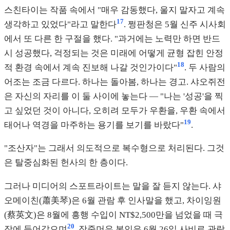
스친타이는 작품 속에서 "매우 감동했다, 울지 말자고 계속
17
생각하고 있었다"라고 말한다
. 쩡판청은 5월 신주 시사회
에서 또 다른 한 구절을 했다. "과거에는 노력만 하면 반드
시 성공했다, 걱정되는 것은 미래에 어떻게 균형 잡힌 안정
18
적 환경 속에서 계속 진보해 나갈 것인가이다"
. 두 사람의
어조는 조금 다르다. 하나는 돌아봄, 하나는 경고. 샤오쥐전
은 자신의 자리를 이 둘 사이에 놓는다 — "나는 '성공'을 찍
고 싶었던 것이 아니다, 오히려 모두가 우환을, 우환 속에서
19
태어나 역경을 마주하는 용기를 보기를 바랐다"
.
"조산자"는 그래서 의도적으로 복수형으로 처리된다. 그것
은 탈중심화된 헌사의 한 층이다.
그러나 미디어의 스포트라이트는 말을 잘 듣지 않는다. 샤
오메이친(蕭美琴)은 6월 관람 후 인사말을 했고, 차이잉원
(蔡英文)은 8월에 흥행 수입이 NT$2,500만을 넘었을 때 극
20
장에 들어갔으며
, 장중머우 본인은 6월 26일 사비로 관람