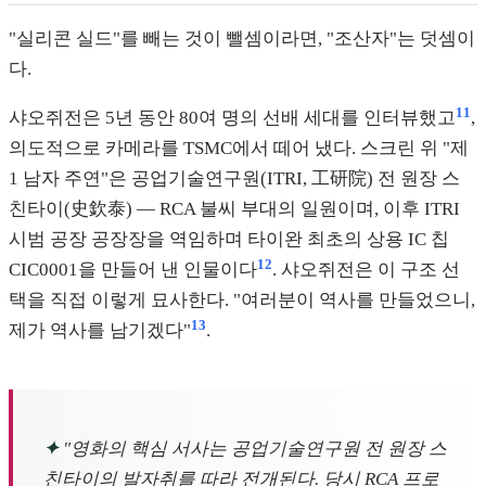
"실리콘 실드"를 빼는 것이 뺄셈이라면, "조산자"는 덧셈이
다.
11
샤오쥐전은 5년 동안 80여 명의 선배 세대를 인터뷰했고
,
의도적으로 카메라를 TSMC에서 떼어 냈다. 스크린 위 "제
1 남자 주연"은 공업기술연구원(ITRI, 工研院) 전 원장 스
친타이(史欽泰) — RCA 불씨 부대의 일원이며, 이후 ITRI
시범 공장 공장장을 역임하며 타이완 최초의 상용 IC 칩
12
CIC0001을 만들어 낸 인물이다
. 샤오쥐전은 이 구조 선
택을 직접 이렇게 묘사한다. "여러분이 역사를 만들었으니,
13
제가 역사를 남기겠다"
.
✦
"영화의 핵심 서사는 공업기술연구원 전 원장 스
친타이의 발자취를 따라 전개된다. 당시 RCA 프로