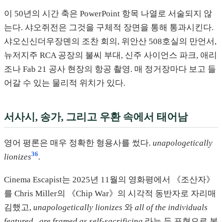
이 50년의 시간 축은 PowerPoint 항목 나열로 서술되지 않
는다. 샤오쥐전은 그것을 구체적 장면을 통해 통과시킨다.
샤오신신더우장뎬의 조찬 회의, 위안산 508호실의 만언서,
뉴저지주 RCA 공장의 불씨 부대, 신주 사이언스 파크, 애리
조나 Fab 21 공사 현장의 항공 촬영. 매 정거장마다 보고 들
어갈 수 있는 물리적 위치가 있다.
서사시, 송가, 그리고 우환 속에서 태어남
영어 평론은 매우 정확한 형용사를 썼다.
unapologetically
36
lionizes
.
Cinema Escapist는 2025년 11월의 영화평에서 《조산자》
를 Chris Miller의 《Chip War》의 시각적 동반자로 자리매
김했고,
unapologetically lionizes
와
all of the individuals
featured...are framed as self-sacrificing
라는 두 표현으로 본