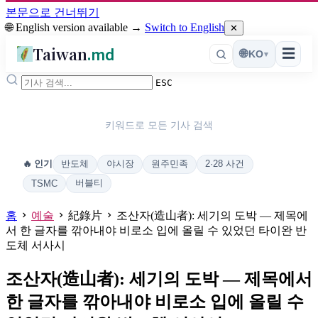
본문으로 건너뛰기
🌐 English version available →
Switch to English
✕
Taiwan
.md
☰
🌐
KO
▾
ESC
키워드로 모든 기사 검색
반도체
야시장
원주민족
2·28 사건
🔥 인기
버블티
TSMC
홈
예술
紀錄片
조산자(造山者): 세기의 도박 — 제목에
서 한 글자를 깎아내야 비로소 입에 올릴 수 있었던 타이완 반
도체 서사시
조산자(造山者): 세기의 도박 — 제목에서
한 글자를 깎아내야 비로소 입에 올릴 수