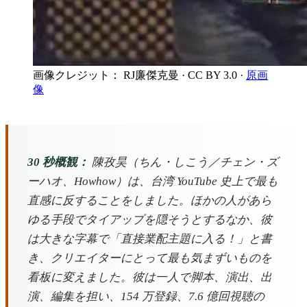
画像クレジット： RJ廉傑克曼
· CC BY 3.0
·
原画
像
30 秒概観：
陳孜昊（ちん・しこう／チェン・ズ
ーハオ、Howhow）は、台湾 YouTube 史上で最も
直感に反することをしました。ほかの人があら
ゆる手段でタイアップを隠そうとするなか、彼
は大きな字幕で「直接業配主題に入る！」と書
き、クリエイターにとって最も気まずいものを
看板に変えました。彼は一人で脚本、演出、出
演、編集を担い、154 万登録、7.6 億回視聴の