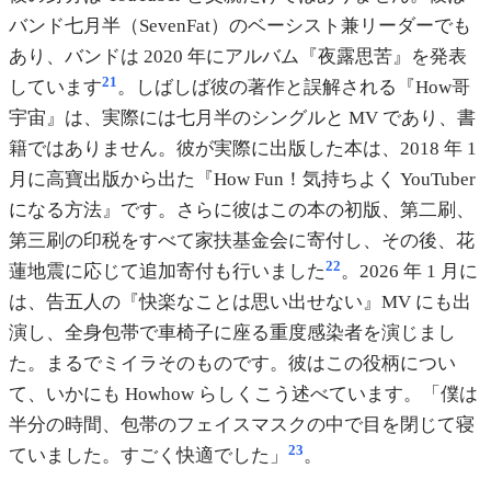
バンド七月半（SevenFat）のベーシスト兼リーダーでも
あり、バンドは 2020 年にアルバム『夜露思苦』を発表
21
しています
。しばしば彼の著作と誤解される『How哥
宇宙』は、実際には七月半のシングルと MV であり、書
籍ではありません。彼が実際に出版した本は、2018 年 1
月に高寶出版から出た『How Fun！気持ちよく YouTuber
になる方法』です。さらに彼はこの本の初版、第二刷、
第三刷の印税をすべて家扶基金会に寄付し、その後、花
22
蓮地震に応じて追加寄付も行いました
。2026 年 1 月に
は、告五人の『快楽なことは思い出せない』MV にも出
演し、全身包帯で車椅子に座る重度感染者を演じまし
た。まるでミイラそのものです。彼はこの役柄につい
て、いかにも Howhow らしくこう述べています。「僕は
半分の時間、包帯のフェイスマスクの中で目を閉じて寝
23
ていました。すごく快適でした」
。