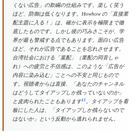
くない広告」の欺瞞の仕組みです。楽しく笑う
ほど、防御は低くなります。Howhow の「直接業
配主題に入る！」は、確かに表示を極限まで徹
底したものです。しかし彼の巧みさこそが、学
界が最も警戒する点でもあります。面白い広告
ほど、それが広告であることを忘れさせます。
台湾社会における「葉配」（業配の同音しゃ
れ）への疲労と不信感は、このような「広告が
内容に染み込む」ことへの不安と同じもので
す。視聴者からは直接、「あなたのチャンネル
はどうしてタイアップしか残っていないのか」
11
と皮肉られたこともあります
。タイアップを看
板にした人は、「タイアップしか残らないので
はないか」という反動から逃れられません。