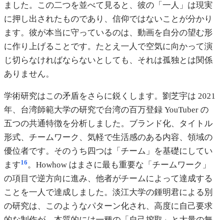
ました。この二つを並べて見ると、彼の「一人」は現実
に押し出されたものであり、信仰ではないことが分かり
ます。彼が本当に守っているのは、動画を自分の望む形
に作り上げることです。たとえ一人で空気に向かって演
じ切らなければならないとしても、それは孤独とは関係
ありません。
学術研究はこの矛盾をさらに鋭くします。劉芝宇は 2021
年、台湾師範大学の研究で台湾の百万登録 YouTuber の
五つの共通特徴を分析しました。ブランド化、タイトル
形式、チームワーク、気軽で生活感のある内容、領域の
優位者です。そのうち四つは「チーム」を基礎にしてい
16
ます
。Howhow はまさに最も重要な「チームワーク」
の項目で逆方向に進み、他者がチームによって達成する
ことを一人で達成しました。淡江大学の鍾明君による別
の研究は、このようなパターン化され、高度に自己要求
的な制作が、本質的には一種の「自己搾取」と大量の無