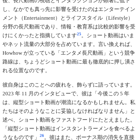
後、長尺動画の視聴とインタラクションが顕著に低下
し、なかでも真っ先に影響を受けたのはエンターテイン
メント（Entertainment）とライフスタイル（Lifestyle）
分野の長尺動画であり、情報・教育系は比較的影響を受
25
けにくかったと指摘しています
。ショート動画はいま
やネット流量の大部分を占めています。言い換えれば、
Howhow が立っている「エンタメ長尺動画」という競争
路線は、ちょうどショート動画に最も徹底的に押し潰さ
れる位置なのです。
彼自身はこのことへの疲れを、飾らずに語っています。
2023 年 11 月のインタビューで、彼は「今後この 5 年
は、縦型ショート動画が潮流になるかもしれません。私
たちはそのようなことに妥協しなければなりません」と
述べ、ショート動画をファストフードにたとえました。
「縦型ショート動画はインスタントラーメンを食べるよ
26
うなものです」
。彼はまた、ボーナス期の消失を直接