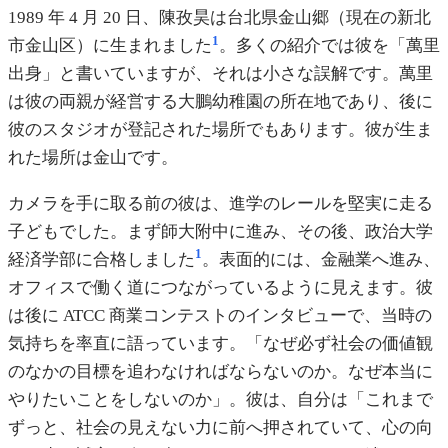
1989 年 4 月 20 日、陳孜昊は台北県金山郷（現在の新北
1
市金山区）に生まれました
。多くの紹介では彼を「萬里
出身」と書いていますが、それは小さな誤解です。萬里
は彼の両親が経営する大鵬幼稚園の所在地であり、後に
彼のスタジオが登記された場所でもあります。彼が生ま
れた場所は金山です。
カメラを手に取る前の彼は、進学のレールを堅実に走る
子どもでした。まず師大附中に進み、その後、政治大学
1
経済学部に合格しました
。表面的には、金融業へ進み、
オフィスで働く道につながっているように見えます。彼
は後に ATCC 商業コンテストのインタビューで、当時の
気持ちを率直に語っています。「なぜ必ず社会の価値観
のなかの目標を追わなければならないのか。なぜ本当に
やりたいことをしないのか」。彼は、自分は「これまで
ずっと、社会の見えない力に前へ押されていて、心の向