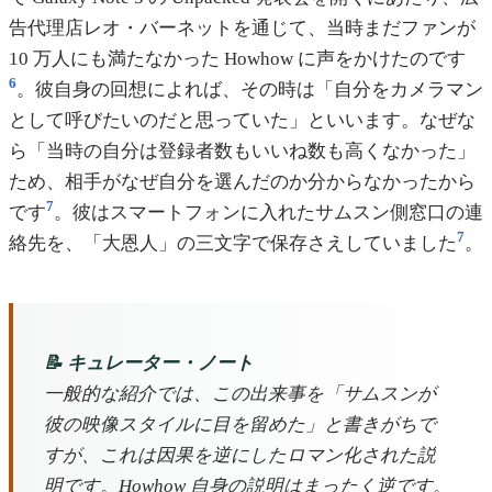
告代理店レオ・バーネットを通じて、当時まだファンが
10 万人にも満たなかった Howhow に声をかけたのです
6
。彼自身の回想によれば、その時は「自分をカメラマン
として呼びたいのだと思っていた」といいます。なぜな
ら「当時の自分は登録者数もいいね数も高くなかった」
ため、相手がなぜ自分を選んだのか分からなかったから
7
です
。彼はスマートフォンに入れたサムスン側窓口の連
7
絡先を、「大恩人」の三文字で保存さえしていました
。
📝 キュレーター・ノート
一般的な紹介では、この出来事を「サムスンが
彼の映像スタイルに目を留めた」と書きがちで
すが、これは因果を逆にしたロマン化された説
明です。Howhow 自身の説明はまったく逆です。