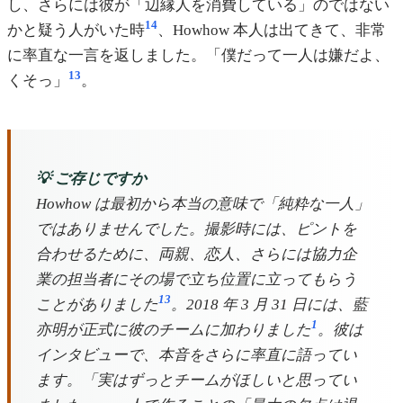
し、さらには彼が「辺縁人を消費している」のではない
14
かと疑う人がいた時
、Howhow 本人は出てきて、非常
に率直な一言を返しました。「僕だって一人は嫌だよ、
13
くそっ」
。
💡 ご存じですか
Howhow は最初から本当の意味で「純粋な一人」
ではありませんでした。撮影時には、ピントを
合わせるために、両親、恋人、さらには協力企
業の担当者にその場で立ち位置に立ってもらう
13
ことがありました
。2018 年 3 月 31 日には、藍
1
亦明が正式に彼のチームに加わりました
。彼は
インタビューで、本音をさらに率直に語ってい
ます。「実はずっとチームがほしいと思ってい