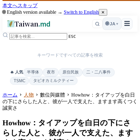
本文へスキップ
🌐 English version available →
Switch to English
✕
Taiwan
.md
☰
🌐
JA
▾
ESC
キーワードですべての記事を検索
半導体
夜市
原住民族
二・二八事件
🔥 人気
タピオカミルクティー
TSMC
ホーム
人物
數位與媒體
Howhow：タイアップを白日
の下にさらした人と、彼が一人で支えた、ますます高くつく
誠実さ
Howhow：タイアップを白日の下にさ
らした人と、彼が一人で支えた、ます