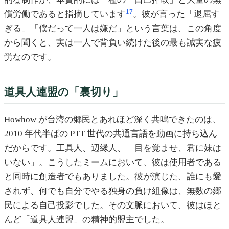
17
償労働であると指摘しています
。彼が言った「退屈す
ぎる」「僕だって一人は嫌だ」という言葉は、この角度
から聞くと、実は一人で背負い続けた後の最も誠実な疲
労なのです。
道具人連盟の「裏切り」
Howhow が台湾の郷民とあれほど深く共鳴できたのは、
2010 年代半ばの PTT 世代の共通言語を動画に持ち込ん
だからです。工具人、辺縁人、「目を覚ませ、君に妹は
いない」。こうしたミームにおいて、彼は使用者である
と同時に創造者でもありました。彼が演じた、誰にも愛
されず、何でも自分でやる独身の負け組像は、無数の郷
民による自己投影でした。その文脈において、彼はほと
んど「道具人連盟」の精神的盟主でした。