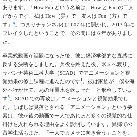
あります。「How Fun という名前は、How と Fun の二人
だからです。私は How（昊）で、友人は Fun（方）で
4
す」
。つまりチャンネルは 2007 年に開かれ、2013 年に
ブレイクしたということで、その間には 6 年がありまし
た。
卒業式動画が話題になった後、彼は経済学部的な直感に
反する決断をしました。兵役を終えた後、米国へ渡り、
サバンナ芸術工科大学（SCAD）でアニメーションと視
1
覚効果の修士課程に進んだのです
。彼は家族が「僕を海
外へ行かせて、あの洋墨水を飲ませた」と形容していま
5
す
。SCAD での専攻はアニメーションと視覚効果でし
た。しばしば見落とされる「アニメーション」という要
素は、彼が後の動画で一人であれほど多くの視覚的な仕
掛けを入れられる理由をよく説明しています。異郷での
留学生活もまた、「一人でカメラに向き合う」ことを、