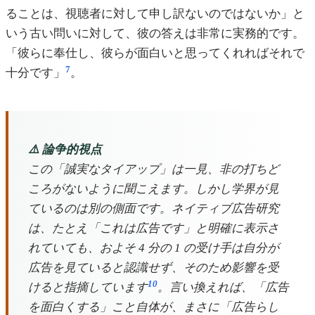
ることは、視聴者に対して申し訳ないのではないか」と
いう古い問いに対して、彼の答えは非常に実務的です。
「彼らに奉仕し、彼らが面白いと思ってくれればそれで
7
十分です」
。
⚠️ 論争的視点
この「誠実なタイアップ」は一見、非の打ちど
ころがないように聞こえます。しかし学界が見
ているのは別の側面です。ネイティブ広告研究
は、たとえ「これは広告です」と明確に表示さ
れていても、およそ 4 分の 1 の受け手は自分が
広告を見ていると認識せず、そのため影響を受
10
けると指摘しています
。言い換えれば、「広告
を面白くする」こと自体が、まさに「広告らし