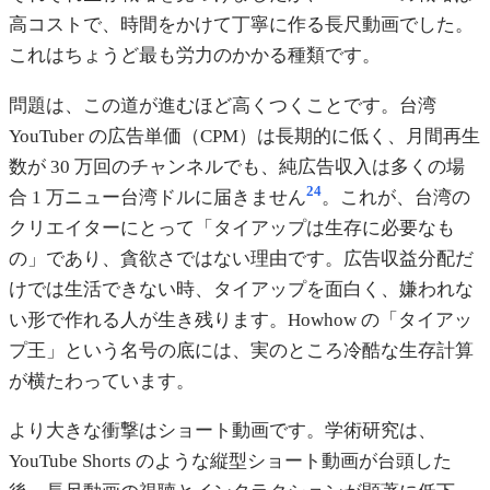
高コストで、時間をかけて丁寧に作る長尺動画でした。
これはちょうど最も労力のかかる種類です。
問題は、この道が進むほど高くつくことです。台湾
YouTuber の広告単価（CPM）は長期的に低く、月間再生
数が 30 万回のチャンネルでも、純広告収入は多くの場
24
合 1 万ニュー台湾ドルに届きません
。これが、台湾の
クリエイターにとって「タイアップは生存に必要なも
の」であり、貪欲さではない理由です。広告収益分配だ
けでは生活できない時、タイアップを面白く、嫌われな
い形で作れる人が生き残ります。Howhow の「タイアッ
プ王」という名号の底には、実のところ冷酷な生存計算
が横たわっています。
より大きな衝撃はショート動画です。学術研究は、
YouTube Shorts のような縦型ショート動画が台頭した