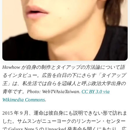
Howhow が自身の制作とタイアップの方法論について語
るインタビュー。広告を白日の下にさらす「タイアップ
王」は、私生活では自らを辺縁人と呼ぶ政治大学出身の
青年です。Photo: WebTVAsiaTaiwan.
CC BY 3.0 via
Wikimedia Commons
.
2015 年 9 月、運命は彼自身にも説明できない形で訪れま
した。サムスンがニューヨークのリンカーン・センター
で Galaxy Note 5 の Unpacked 発表会を開くにあたり、広