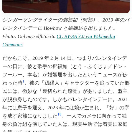
シンガーソングライターの鄧福如（阿福）。2019 年のバ
レンタインデーに Howhow と婚姻届を出しました。
Photo: Onlymyself65536.
CC BY-SA 3.0 via Wikimedia
Commons
.
だからこそ、2019 年 2 月 14 日、つまりバレンタインデ
ーの日に、彼と歌手の鄧福如（とう・ふくじょ／ドン・
フールー、本名）が婚姻届を出したというニュースが伝
1
わった時
、彼の「辺縁人」キャラクターを追っていた郷
民には、微妙な「裏切られた感覚」がありました。盟主
が脱独身したのです。しかもバレンタインデーに。2021
年には息子を迎え、2023 年には娘が生まれ、「好」の字
18
を成す家族になりました
。一人でカメラに向かって独
身の負け組を演じていた人は、現実生活では着実に家庭