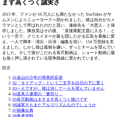
ます高くつく誠実さ
2015 年、ファンが 10 万人にも満たなかった YouTuber がサ
ムスンによりニューヨークへ招かれました。彼は自分がカメ
ラマンとして呼ばれたのだと思い、連絡先を「大恩人」と保
存しました。陳孜昊はその後、「直接業配主題に入る！」と
いう一言で、クリエイターが最も隠したがる広告を看板に変
え、一人で脚本・演出・出演・編集を担い、154 万登録を支
えました。しかし彼は孤独を嫌い、ずっとチームを望んでい
ました。そして彼がこだわる長尺動画は、ショート動画に最
も強く押し潰されている競争路線に置かれています。
目次
01
金山の少年の視覚的反逆
02
「タイアップ」という二文字を白日の下に置く
03
一人ですが、彼は決して一人を望んでいません
04
道具人連盟の「裏切り」
05
長尺動画はますます高くつく賭けです
06
誠実さもまたアルゴリズムなのでしょうか
07
画像出典
08
参考資料