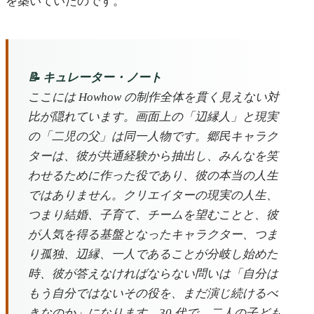
を築いていたのです。
📝 キュレーター・ノート
ここには Howhow の制作全体を貫く見えない対
比が隠れています。画面上の「辺縁人」と現実
の「二児の父」は同一人物です。郷民キャラク
ターは、彼が共通経験から抽出し、みんなを笑
わせるために作った役であり、彼の本当の人生
ではありません。クリエイターの現実の人生、
つまり結婚、子育て、チームを望むことと、彼
が人気を得る基盤となったキャラクター、つま
り孤独、辺縁、一人であることが分岐し始めた
時、彼が答えなければならない問いは「自分は
もう自分ではないその役を、まだ演じ続けるべ
きなのか」になります。30 代で、二人の子ども