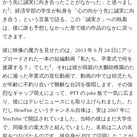
かう先に誠実に向き合ったことがなかった」と述べまし
2
た
。経済学部の学生が転身を「心の向かう先に誠実に向
き合う」という言葉で語る。この「誠実さ」への執着
は、後に誰も予想しなかった形で彼の作品のなかに戻っ
てきます。
彼に映像の魔力を見せたのは、2013 年 6 月 24 日にアッ
プロードされた一本の短編動画『私たち、卒業式で何を
3
披露する？』でした
。それは彼が両親の大鵬幼稚園のた
めに撮った卒業式の宣伝動画で、動画の中では幼児たち
が年齢に不釣り合いで難解な台詞を復唱します。その強
烈なギャップ萌えによって、PTT の joke 板で一気に広ま
り、後にはテレビニュースにも取り上げられました。た
だし HowFun というチャンネル自体は、実は 2007 年に
YouTube で開設されていました。当時の彼はまだ大学生
で、同級生の葉大方と組んでいました。名前は二人の名
前をつなげたものです。彼自身が PTT で説明したことが