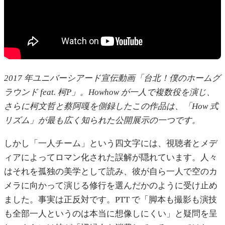
2017 年ユニバーシアード宣伝動画「台北！僕のホームグ
ラウンド feat. 柯P」。Howhow が一人で複数役を演じ、
さらに柯文哲と蔡阿嘎を側録したこの作品は、「How 式
リズム」が最も広く知られた公開展示の一つです。
しかし「一人チーム」という四文字には、視聴者とメデ
ィアによってロマン化された誤解が隠れています。人々
はそれを孤独の美学として読み、彼が自ら一人で空のカ
メラに向かって演じる修行を選んだかのように受け止め
ました。事実は正反対です。PTT で「脚本も撮影も演技
も全部一人というのは本当に想像しにくい」と疑問を呈