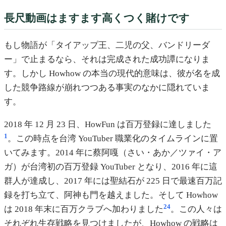
長尺動画はますます高くつく賭けです
もし物語が「タイアップ王、二児の父、バンドリーダ
ー」で止まるなら、それは完成された成功譚になりま
す。しかし Howhow の本当の現代的意味は、彼が名を成
した競争路線が崩れつつある事実のなかに隠れていま
す。
2018 年 12 月 23 日、HowFun は百万登録に達しました
1
。この時点を台湾 YouTuber 職業化のタイムラインに置
いてみます。2014 年に蔡阿嘎（さい・あか／ツァイ・ア
ガ）が台湾初の百万登録 YouTuber となり、2016 年に這
群人が達成し、2017 年には聖結石が 225 日で最速百万記
録を打ち立て、阿神も門を越えました。そして Howhow
24
は 2018 年末に百万クラブへ加わりました
。この人々は
それぞれ生存戦略を見つけましたが、Howhow の戦略は