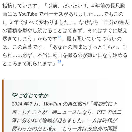
指摘しています。「以前、だいたい 3、4 年前の長尺動
画には YouTube でボーナスがありました……でもこの
1、2 年ですべて変わりました」。なぜなら「自分の過去
の蓄積を燃やし続けることはできず、それはすぐに燃え
26
尽きてしまう」からです
。最も聞いていてつらいの
は、この言葉です。「あなたの興味はずっと削られ、削
られ……必ず、本当に動画を撮るのが嫌いになり始める
26
ところまで削られます」
。
💡 ご存じですか
2024 年 7 月、HowFun の再生数が「雪崩式に下
落」したことが一時ニュースになり、PTT では二
派に分かれて論戦が起きました。一方は時代が
変わったのだと考え、もう一方は彼自身の問題