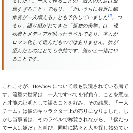
ました」。一人で作ることの「最大の欠点は退
屈すぎること」であり、「近いうちに身近に編
15
集者が一人増える」とも予告していました
。つ
まり、語り継がれてきた「孤独の美学」は、視
聴者とメディアが貼ったラベルであり、本人が
ロマン化して選んだものではありません。彼が
望んだものはとても単純です。誰かと一緒にや
ることです。
これこそが、Howhow について最も誤読されている層で
す。流量の世界は「一人ですべてを背負う」ことを意志
と才能の証明として語ることを好み、その結果、「一人
チーム」は彼のキャラクター上の売りになりました。し
かし当事者は、そのラベルで称賛されながら、「僕だっ
て一人は嫌だ」と叫び、同時に黙々と人を探し始めてい