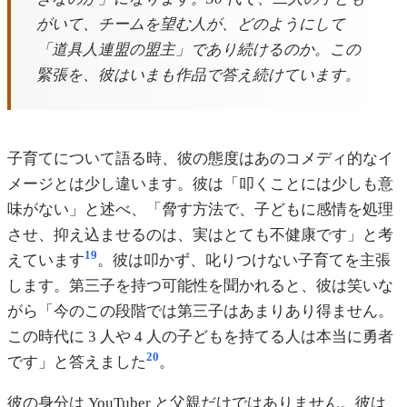
がいて、チームを望む人が、どのようにして
「道具人連盟の盟主」であり続けるのか。この
緊張を、彼はいまも作品で答え続けています。
子育てについて語る時、彼の態度はあのコメディ的なイ
メージとは少し違います。彼は「叩くことには少しも意
味がない」と述べ、「脅す方法で、子どもに感情を処理
させ、抑え込ませるのは、実はとても不健康です」と考
19
えています
。彼は叩かず、叱りつけない子育てを主張
します。第三子を持つ可能性を聞かれると、彼は笑いな
がら「今のこの段階では第三子はあまりあり得ません。
この時代に 3 人や 4 人の子どもを持てる人は本当に勇者
20
です」と答えました
。
彼の身分は YouTuber と父親だけではありません。彼は