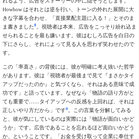
れるよう、広告をストーリーの中に隠そうとします。
Howhow はそれとは逆を行い、トーンの外れた展開に大
きな字幕を合わせ、「直接業配主題に入る！」とそのま
8
ま書きました
。視聴者は本来、広告をこっそり紛れ込ま
せられることを最も嫌います。彼はむしろ広告を白日の
下にさらし、それによって見る人を思わず笑わせたので
す。
この「率直さ」の背後には、彼が明確に考え抜いた哲学
があります。彼は「視聴者が最後まで見て『まさかタイ
アップだったのか』と気づくなら、それはある意味で成
功です」と語っています。なぜなら「物語の語り方がと
ても重要で……タイアップへの反感を上回れば、それは
9
正しいやり方だから」です
。この言葉を分解してみる
と、彼が気にしているのは実際には「物語が面白いかど
うか」です。広告であることを忘れるほど面白いかどう
か、ということです。「お金を受け取って企業に奉仕す