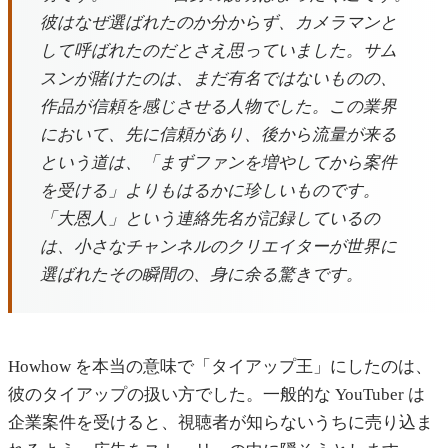
彼はなぜ選ばれたのか分からず、カメラマンと
して呼ばれたのだとさえ思っていました。サム
スンが賭けたのは、まだ有名ではないものの、
作品が信頼を感じさせる人物でした。この業界
において、先に信頼があり、後から流量が来る
という道は、「まずファンを増やしてから案件
を受ける」よりもはるかに珍しいものです。
「大恩人」という連絡先名が記録しているの
は、小さなチャンネルのクリエイターが世界に
選ばれたその瞬間の、身に余る驚きです。
Howhow を本当の意味で「タイアップ王」にしたのは、
彼のタイアップの扱い方でした。一般的な YouTuber は
企業案件を受けると、視聴者が知らないうちに売り込ま