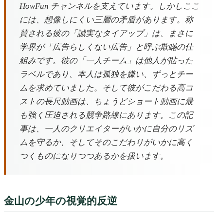
HowFun チャンネルを支えています。しかしここ
には、想像しにくい三層の矛盾があります。称
賛される彼の「誠実なタイアップ」は、まさに
学界が「広告らしくない広告」と呼ぶ欺瞞の仕
組みです。彼の「一人チーム」は他人が貼った
ラベルであり、本人は孤独を嫌い、ずっとチー
ムを求めていました。そして彼がこだわる高コ
ストの長尺動画は、ちょうどショート動画に最
も強く圧迫される競争路線にあります。この記
事は、一人のクリエイターがいかに自分のリズ
ムを守るか、そしてそのこだわりがいかに高く
つくものになりつつあるかを扱います。
金山の少年の視覚的反逆