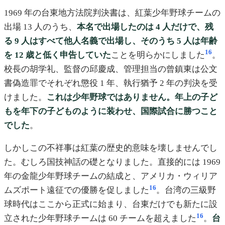
1969 年の台東地方法院判決書は、紅葉少年野球チームの
出場 13 人のうち、
本名で出場したのは 4 人だけで、残
る 9 人はすべて他人名義で出場し、そのうち 5 人は年齢
16
を 12 歳と低く申告していた
ことを明らかにしました
。
校長の胡学礼、監督の邱慶成、管理担当の曾鎮東は公文
書偽造罪でそれぞれ懲役 1 年、執行猶予 2 年の判決を受
けました。
これは少年野球ではありません。年上の子ど
もを年下の子どものように装わせ、国際試合に勝つこと
でした
。
しかしこの不祥事は紅葉の歴史的意味を壊しませんでし
た。むしろ国技神話の礎となりました。直接的には 1969
年の金龍少年野球チームの結成と、アメリカ・ウィリア
16
ムズポート遠征での優勝を促しました
。台湾の三級野
球時代はここから正式に始まり、台東だけでも新たに設
16
立された少年野球チームは 60 チームを超えました
。
台