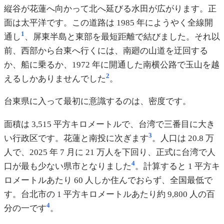
縦谷が花蓮へ向かって北へ延びる水田が広がります。正
面は太平洋です。この道路は 1985 年にようやく全線開
1
通し
、屏東半島と東部を最短距離で結びました。それ以
前、西部から台東へ行くには、南廻の山道を迂回する
か、船に乗るか、1972 年に開通した南横公路で玉山を越
2
えるしかありませんでした
。
台東県に入って最初に意識するのは、密度です。
面積は 3,515 平方キロメートルで、台湾で三番目に大き
3
い行政区です。花蓮と南投に次ぎます
。人口は 20.8 万
人で、2025 年 7 月に 21 万人を下回り、正式に台湾で人
4
口が最も少ない県市となりました
。計算すると 1 平方キ
ロメートルあたり 60 人しか住んでおらず、全国最低で
す。台北市の 1 平方キロメートルあたり約 9,800 人の百
4
分の一です
。