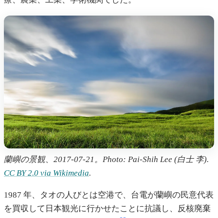
蘭嶼の景観、2017-07-21。Photo: Pai-Shih Lee (白士 李).
CC BY 2.0 via Wikimedia
.
1987 年、タオの人びとは空港で、台電が蘭嶼の民意代表
を買収して日本観光に行かせたことに抗議し、反核廃棄