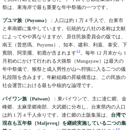
祭は、東海岸で最も重要な年中祭儀の一つです。
プユマ族（Puyuma）
：人口は約 1 万 4 千人で、台東市
と卑南郷に集中しています。伝統的な八社の名称は文献
によってやや異なりますが、原住民族委員会の版では、
南王（普悠瑪、Puyuma）、知本、建和、利嘉、泰安、下
12
賓朗、阿里擺、初鹿が含まれます
。毎年 12 月末から 1
月初めにかけて行われる大猟祭（Mangayaw）は最大の
年中祭儀で、猴祭と成人男性が山へ狩猟に入る二つの儀
礼段階を含みます。年齢組織の昇級構造は、この民族の
社会運営における最も中核的な論理です。
パイワン族（Paiwan）
：東パイワンで、主に達仁郷、金
峰郷、太麻里郷南部、大武郷に分布し、台東県内の人口
は約 1 万 4 千人余りです。達仁郷の土阪集落は、
台湾で
現在も五年祭（Maljeveq）を継続実施している二つの集
13