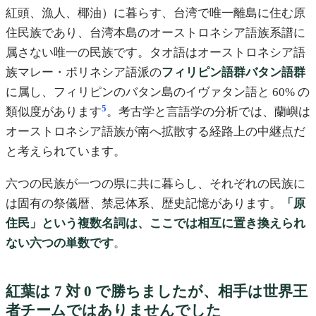
紅頭、漁人、椰油）に暮らす、台湾で唯一離島に住む原
住民族であり、台湾本島のオーストロネシア語族系譜に
属さない唯一の民族です。タオ語はオーストロネシア語
族マレー・ポリネシア語派の
フィリピン語群バタン語群
に属し、フィリピンのバタン島のイヴァタン語と 60% の
5
類似度があります
。考古学と言語学の分析では、蘭嶼は
オーストロネシア語族が南へ拡散する経路上の中継点だ
と考えられています。
六つの民族が一つの県に共に暮らし、それぞれの民族に
は固有の祭儀暦、禁忌体系、歴史記憶があります。
「原
住民」という複数名詞は、ここでは相互に置き換えられ
ない六つの単数です
。
紅葉は 7 対 0 で勝ちましたが、相手は世界王
者チームではありませんでした