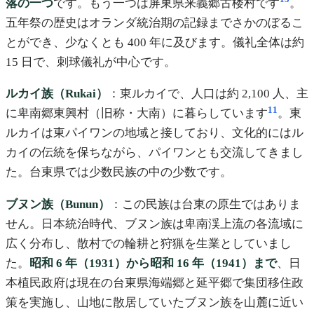
落の一つ
です。もう一つは屏東県来義郷古楼村です
。
五年祭の歴史はオランダ統治期の記録までさかのぼるこ
とができ、少なくとも 400 年に及びます。儀礼全体は約
15 日で、刺球儀礼が中心です。
ルカイ族（Rukai）
：東ルカイで、人口は約 2,100 人、主
11
に卑南郷東興村（旧称・大南）に暮らしています
。東
ルカイは東パイワンの地域と接しており、文化的にはル
カイの伝統を保ちながら、パイワンとも交流してきまし
た。台東県では少数民族の中の少数です。
ブヌン族（Bunun）
：この民族は台東の原生ではありま
せん。日本統治時代、ブヌン族は卑南渓上流の各流域に
広く分布し、散村での輪耕と狩猟を生業としていまし
た。
昭和 6 年（1931）から昭和 16 年（1941）まで
、日
本植民政府は現在の台東県海端郷と延平郷で集団移住政
策を実施し、山地に散居していたブヌン族を山麓に近い