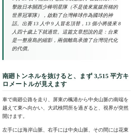
擊敗日本關西少棒明星隊（不是後來黨媒所稱的
世界冠軍隊），啟動了台灣棒球作為國球的神
話。出賽 13 人中 9 人冒名頂替，13 個小將後來 8
人四十歲上下就過世。這篇文章想說的是：台東
是一整座島的縮影，兩個離島承擔了台灣現代化
的代價。
南廻トンネルを抜けると、まず 3,515 平方キ
ロメートルが見えます
車で南廻公路を走り、屏東の楓港から中央山脈の南端を
越えて東へ向かい、大武検問所を過ぎると、視界が突然
開けます。
左手には海岸山脈、右手には中央山脈、その間には花東