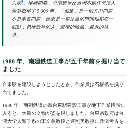
5
六成
。從時間看，卑南遺址比台灣本島任何漢人
聚落都早了 5,000 年。「偏遠」是一個方向問題，
不是事實問題。台東是一整座島的時間軸壓在一
個縣，包括最早的人、最後的離島、最深的抗
爭。
1980 年、南廻鉄道工事が五千年前を掘り当て
ました
台東駅を建設しようとしたとき、作業員は石板棺を掘り
当てました。
1980 年、南廻鉄道の新台東駅建設工事が地下作業段階に
入ると、大量の文物が姿を現しました。台東県政府は台
湾大学人類学系の宋文薫教授と連照美教授に救済考古を