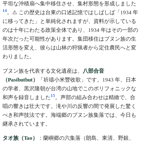
平坦な沖積扇へ集中移住させ、集村形態を形成しました
14
。⚠️ この歴史は台東の口述記憶ではしばしば「1934 年
に移ってきた」と単純化されますが、資料が示している
のは十年にわたる政策全体であり、1934 年はその一部の
年次だった可能性があります。集団移住はブヌン族の生
活形態を変え、彼らは山林の狩猟者から定住農民へと変
わりました。
ブヌン族を代表する文化遺産は、
八部合音
（Pasibutbut）
「祈禱小米豐收歌」です。1943 年、日本
の学者、黒沢隆朝が台湾の山地でこのポリフォニックな
15
和声を録音しました
。声部の組み合わせは精緻で、合
唱の響きは壮大です。滝や川の反響の間で発展した驚く
べき和声技法です。海端郷のブヌン族集落では、今日も
継承されています。
タオ族（Tao）
：蘭嶼郷の六集落（朗島、東清、野銀、