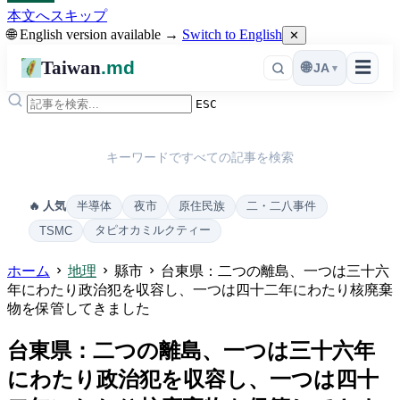
本文へスキップ
🌐 English version available →
Switch to English
✕
Taiwan
.md
☰
🌐
JA
▾
ESC
キーワードですべての記事を検索
半導体
夜市
原住民族
二・二八事件
🔥 人気
タピオカミルクティー
TSMC
ホーム
地理
縣市
台東県：二つの離島、一つは三十六
年にわたり政治犯を収容し、一つは四十二年にわたり核廃棄
物を保管してきました
台東県：二つの離島、一つは三十六年
にわたり政治犯を収容し、一つは四十