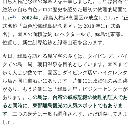
自ら人権記念碑の除幕式を主宰しました。これは台湾で
総統が自ら白色テロの歴史を認めた最初の物理的場面で
20
した
。
2002 年
、緑島人権記念園区が成立しました（正
式名称「白色恐怖緑島紀念園区」は 2018 年に正式命
名）。園区の面積は約 32 ヘクタールで、緑島北東部に
位置し、新生訓導処跡と緑洲山荘を含みます。
今日、緑島を訪れる観光客の多くは、ダイビング、バイ
クでの島一周、朝日温泉を目的としています。園区まで
歩く人は少数です。園区はダイビング店やバイクレンタ
ル店と同じ道沿いにあります。片側には政治犯の兵舎跡
があり、もう片側には「緑島之星」ビジターセンターが
あります。
この島は、台湾の戒厳記憶の物理的証人であ
ると同時に、東部離島観光の人気スポットでもありま
す
。二つの身分は一度も調和されず、ただ併存してきま
した。