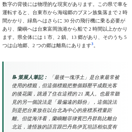
数字の背後には物理的な現実があります。この県で車を
運転すると、台東市から海端郷のブヌン族集落まで 2 時
間かかり、緑島へはさらに 30 分の飛行機に乗る必要が
あり、蘭嶼へは台東富岡漁港から船で 2 時間以上かかり
ます。県全体には 1 市、2 鎮、13 郷があり、そのうち 5
3
つは山地郷、2 つの郷は離島にあります
。
📝 策展人筆記：
「最後一塊淨土」是台東最常被
使用的標籤，但這個標籤把整個縣壓平成觀光客
的後花園，跳過了住在這裡的 21 萬人。也最常聽
見的另一個說法是「最偏遠的縣份」，這個說法
則是把台東放在以台北為中心的座標系裡量距
離。但從海洋看，蘭嶼離菲律賓巴丹群島比離台
北近，達悟族的語言跟巴丹島伊瓦坦語相似度有