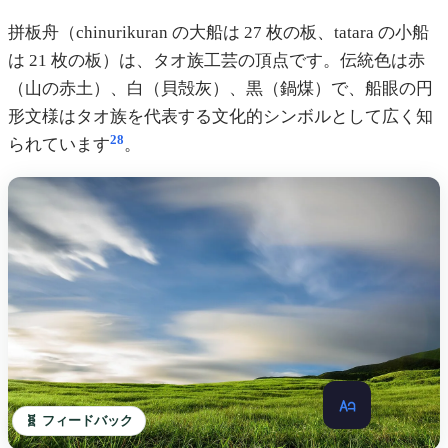
拼板舟（chinurikuran の大船は 27 枚の板、tatara の小船
は 21 枚の板）は、タオ族工芸の頂点です。伝統色は赤
（山の赤土）、白（貝殻灰）、黒（鍋煤）で、船眼の円
形文様はタオ族を代表する文化的シンボルとして広く知
28
られています
。
🧬 フィードバック