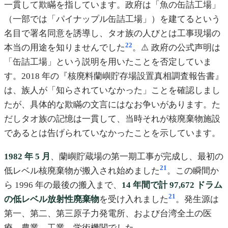
一貫して欺瞞を指しています。政府は「魚の缶詰工場」
（一部では「パイナップル缶詰工場」）を建てるという
名目で署名同意を誘導し、タオ族の人びとは工事現場の
22
本当の用途を知りませんでした
。⚠️ 政府の公式声明は
「缶詰工場」という説明を用いたことを否定していま
す。2018 年の『核廃料蘭嶼貯存場設置真相調査報告書』
は、族人が「知らされていなかった」ことを確認しまし
たが、具体的な欺瞞の文言にはなお争いがあります。た
だしタオ族の記憶は一貫して、当時それが核廃棄物施設
であるとは告げられていなかったことを示しています。
1982 年 5 月
、蘭嶼貯蔵場の第一期工事が完成し、最初の
21
低レベル核廃棄物が搬入され始めました
。この瞬間か
ら 1996 年の最後の搬入まで、
14 年間で計 97,672 ドラム
21
の低レベル放射性廃棄物
を受け入れました
。発生源は
第一、第二、第三原子力発電所、および台湾全土の医
療、農業、工業、学術機関でした。