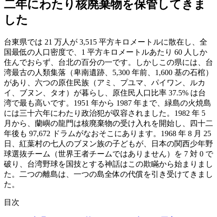
二年にわたり核廃棄物を保管してきま
した
台東県では 21 万人が 3,515 平方キロメートルに散在し、全
国最低の人口密度で、1 平方キロメートルあたり 60 人しか
住んでおらず、台北の百分の一です。しかしこの県には、台
湾最古の人類集落（卑南遺跡、5,300 年前、1,600 基の石棺）
があり、六つの原住民族（アミ、プユマ、パイワン、ルカ
イ、ブヌン、タオ）が暮らし、原住民人口比率 37.5% は台
湾で最も高いです。1951 年から 1987 年まで、緑島の火焼島
には三十六年にわたり政治犯が収容されました。1982 年 5
月から、蘭嶼の龍門は核廃棄物の受け入れを開始し、四十二
年後も 97,672 ドラムがなおそこにあります。1968 年 8 月 25
日、紅葉村の七人のブヌン族の子どもが、日本の関西少年野
球選抜チーム（世界王者チームではありません）を 7 対 0 で
破り、台湾野球を国技とする神話はこの欺瞞から始まりまし
た。二つの離島は、一つの島全体の代償を引き受けてきまし
た。
目次