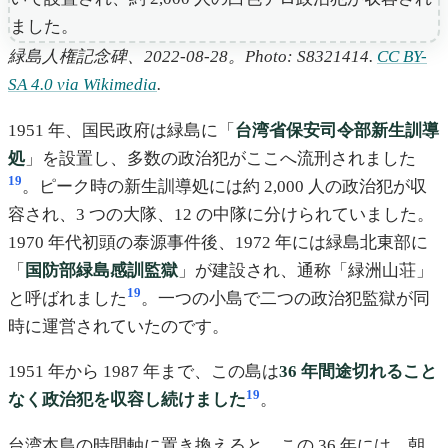
緑島人権記念碑、2022-08-28。Photo: S8321414.
CC BY-
SA 4.0 via Wikimedia
.
1951 年、国民政府は緑島に「
台湾省保安司令部新生訓導
処
」を設置し、多数の政治犯がここへ流刑されました
19
。ピーク時の新生訓導処には約 2,000 人の政治犯が収
容され、3 つの大隊、12 の中隊に分けられていました。
1970 年代初頭の泰源事件後、1972 年には緑島北東部に
「
国防部緑島感訓監獄
」が建設され、通称「緑洲山荘」
19
と呼ばれました
。一つの小島で二つの政治犯監獄が同
時に運営されていたのです。
1951 年から 1987 年まで、この島は
36 年間途切れること
19
なく政治犯を収容し続けました
。
台湾本島の時間軸に置き換えると、この 36 年には、朝