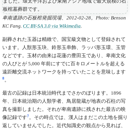
卑南遺跡の石板棺発掘現場、2012-02-28。Photo: Benson
KC Fang.
CC BY-SA 3.0 via Wikimedia
.
副葬された玉器は精緻で、国宝級文物として登録されて
います。人獣形玉玦、鈴形玉串飾、ラッパ形玉環、玉管
などです。玉材の由来は花蓮の豊田玉であり、卑南文化
の人びとが 5,000 年前にすでに百キロメートルを超える
遠距離交流ネットワークを持っていたことを意味します
8
。
最古の記録は日本統治時代までさかのぼります。1896
年、日本統治期の人類学者、鳥居龍蔵が地表の石柱の写
真を撮影しました。それが卑南遺跡に残された最古の映
7
像記録です
。その時点では、漢人はまだこの土地を掘り
返していませんでした。近代知識史の観点から見れば、