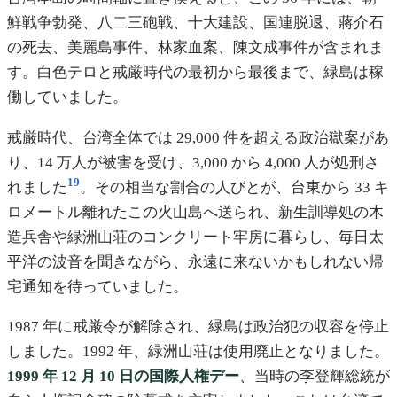
鮮戦争勃発、八二三砲戦、十大建設、国連脱退、蔣介石
の死去、美麗島事件、林家血案、陳文成事件が含まれま
す。白色テロと戒厳時代の最初から最後まで、緑島は稼
働していました。
戒厳時代、台湾全体では 29,000 件を超える政治獄案があ
り、14 万人が被害を受け、3,000 から 4,000 人が処刑さ
19
れました
。その相当な割合の人びとが、台東から 33 キ
ロメートル離れたこの火山島へ送られ、新生訓導処の木
造兵舎や緑洲山荘のコンクリート牢房に暮らし、毎日太
平洋の波音を聞きながら、永遠に来ないかもしれない帰
宅通知を待っていました。
1987 年に戒厳令が解除され、緑島は政治犯の収容を停止
しました。1992 年、緑洲山荘は使用廃止となりました。
1999 年 12 月 10 日の国際人権デー
、当時の李登輝総統が