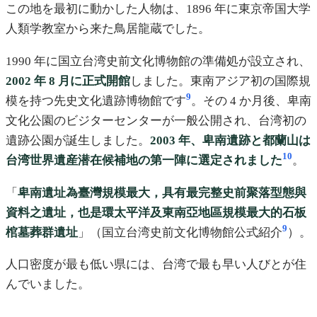
この地を最初に動かした人物は、1896 年に東京帝国大学
人類学教室から来た鳥居龍蔵でした。
1990 年に国立台湾史前文化博物館の準備処が設立され、
2002 年 8 月に正式開館
しました。東南アジア初の国際規
9
模を持つ先史文化遺跡博物館です
。その 4 か月後、卑南
文化公園のビジターセンターが一般公開され、台湾初の
遺跡公園が誕生しました。
2003 年、卑南遺跡と都蘭山は
10
台湾世界遺産潜在候補地の第一陣に選定されました
。
「
卑南遺址為臺灣規模最大，具有最完整史前聚落型態與
資料之遺址，也是環太平洋及東南亞地區規模最大的石板
9
棺墓葬群遺址
」（国立台湾史前文化博物館公式紹介
）。
人口密度が最も低い県には、台湾で最も早い人びとが住
んでいました。