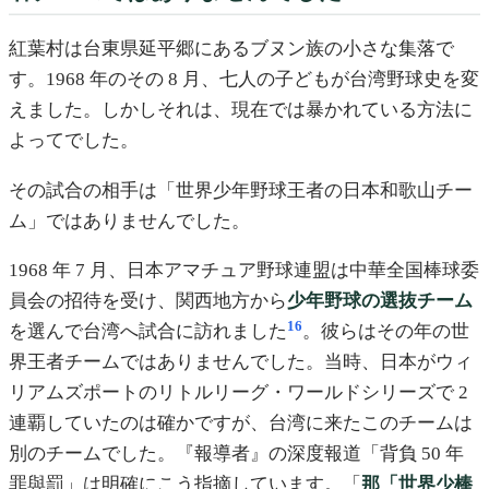
紅葉村は台東県延平郷にあるブヌン族の小さな集落で
す。1968 年のその 8 月、七人の子どもが台湾野球史を変
えました。しかしそれは、現在では暴かれている方法に
よってでした。
その試合の相手は「世界少年野球王者の日本和歌山チー
ム」ではありませんでした。
1968 年 7 月、日本アマチュア野球連盟は中華全国棒球委
員会の招待を受け、関西地方から
少年野球の選抜チーム
16
を選んで台湾へ試合に訪れました
。彼らはその年の世
界王者チームではありませんでした。当時、日本がウィ
リアムズポートのリトルリーグ・ワールドシリーズで 2
連覇していたのは確かですが、台湾に来たこのチームは
別のチームでした。『報導者』の深度報道「背負 50 年
罪與罰」は明確にこう指摘しています。「
那「世界少棒