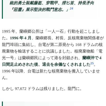
統的勇士裝戴藤盔、穿戰甲、揹匕首、持長矛向
24
『惡靈』展示堅決的戰鬥意志。」
1995 年、蘭嶼郷公所は「一人一石」行動を起こしまし
た。
1996 年 4 月
、蘭嶼郷長、村長、反核廃棄物関係者が
龍門埠頭に集結し、台電が第二原発から 168 ドラムの核
廃棄物を輸送することに抗議しました。核廃棄物船「電
光一号」は蘭嶼郷民によって港を封鎖され、
蘭嶼沖で 4
25
日間足止めされた後、退去を余儀なくされました
。
1996 年以降、台電は新たな核廃棄物を搬入していませ
ん。
しかし 97,672 ドラムは残りました。龍門に。