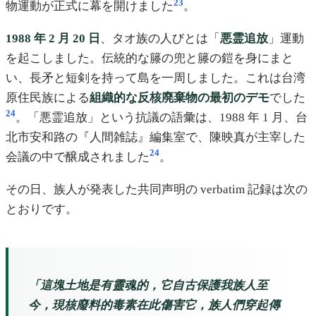
23
物運動が正式に幕を開けました
。
1988 年 2 月 20 日
、タオ族の人びとは「
悪霊追放
」運動
を起こしました。伝統的な籐の兜と籐の鎧を身にまと
い、長矛と短剣を持って島を一周しました。これは台湾
原住民族による
組織的な反核廃棄物の最初のデモ
でした
24
。「悪霊追放」という抗議の語彙は、1988 年 1 月、台
北市安和路の『人間雑誌』編集室で、陳映真が主宰した
24
会議の中で醸成されました
。
その日、族人が発表した共同声明の verbatim 記録は次の
とおりです。
「這塊土地是有靈魂的，它自古保護我族人至
今，現核廢料的毒素在此傷害它，族人們穿起傳