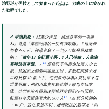
湾野球が国技として始まった起点は、欺瞞の上に築かれ
た歓呼でした
。
⚠️ 爭議觀點：
紅葉少棒是「國族敘事的一場勝
利」還是「集體記憶的一次自我欺騙」？這兩個
答案不互斥。報導者寫了一句話可能是最精準
的：「
當年 13 名紅葉小將，8 人已往生，人生謝
16
幕時沒有掌聲。
」
原住民平均壽命比漢人少七
歲，貧困加上酗酒問題是主因，多數紅葉孩子過
世時只有 40 歲上下。他們贏的那場比賽從來不是
世界冠軍，他們用真實年齡也擊不敗那支日本
隊，他們也沒有因為改變棒球史得到任何照顧。
17
紅葉村今天還住著大約 500 人
（⚠️ 部分流傳的
「30 戶」說法來源不明，搜尋確認的數字是「約