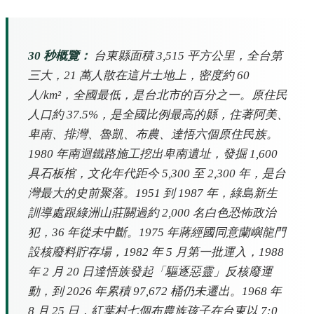
30 秒概覽：
台東縣面積 3,515 平方公里，全台第
三大，21 萬人散在這片土地上，密度約 60
人/km²，全國最低，是台北市的百分之一。原住民
人口約 37.5%，是全國比例最高的縣，住著阿美、
卑南、排灣、魯凱、布農、達悟六個原住民族。
1980 年南迴鐵路施工挖出卑南遺址，發掘 1,600
具石板棺，文化年代距今 5,300 至 2,300 年，是台
灣最大的史前聚落。1951 到 1987 年，綠島新生
訓導處跟綠洲山莊關過約 2,000 名白色恐怖政治
犯，36 年從未中斷。1975 年蔣經國同意蘭嶼龍門
設核廢料貯存場，1982 年 5 月第一批運入，1988
年 2 月 20 日達悟族發起「驅逐惡靈」反核廢運
動，到 2026 年累積 97,672 桶仍未遷出。1968 年
8 月 25 日，紅葉村七個布農族孩子在台東以 7:0