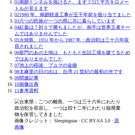
01
南廻トンネルを抜けると、まず 3,515 平方キロメー
トルが見えます
02
1980 年、南廻鉄道工事が五千年前を掘り当てました
03
六つの民族が一つの県に共に暮らしています
04
紅葉は 7 対 0 で勝ちましたが、相手は世界王者チー
ムではありませんでした
05
火焼島、1951 年から 1987 年：政治犯は三十六年収
容されました
06
龍門のあの土地は、もともと缶詰工場を建てるため
ではありませんでした
07
池上の稲波、プユマの金曲
08
太麻里の日の出は、台湾 21 世紀の最初の光です
09
関連記事
10
画像出典
11
参考資料
画像クレジット： Sleepingstar
· CC BY-SA 3.0
·
原
画像