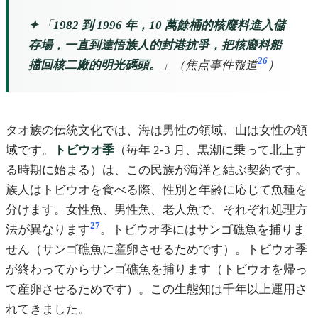
✦
「
1982 到 1996 年，10 萬餘桶的核廢料進入儲
存場，一直到達悟族人的封港抗爭，把核廢料船
26
擋回核二廠的明光碼頭。
」（焦点事件報道
）
タオ族の伝統文化では、海は男性の領域、山は女性の領
域です。
トビウオ季
（毎年 2-3 月、黒潮に乗って北上す
る時期に始まる）は、この民族が海洋と結ぶ契約です。
族人はトビウオを食べる際、性別と年齢に応じて魚種を
分けます。女性魚、男性魚、老人魚で、それぞれ処理方
27
法が異なります
。トビウオ季にはサンゴ礁魚を捕りま
せん（サンゴ礁魚に産卵させるためです）。トビウオ季
が終わってからサンゴ礁魚を捕ります（トビウオを帰っ
て産卵させるためです）。この生態知は千年以上運用さ
れてきました。