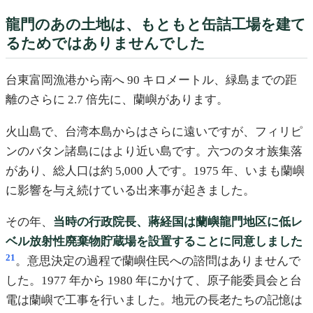
龍門のあの土地は、もともと缶詰工場を建て
るためではありませんでした
台東富岡漁港から南へ 90 キロメートル、緑島までの距
離のさらに 2.7 倍先に、蘭嶼があります。
火山島で、台湾本島からはさらに遠いですが、フィリピ
ンのバタン諸島にはより近い島です。六つのタオ族集落
があり、総人口は約 5,000 人です。1975 年、いまも蘭嶼
に影響を与え続けている出来事が起きました。
その年、
当時の行政院長、蔣経国は蘭嶼龍門地区に低レ
ベル放射性廃棄物貯蔵場を設置することに同意しました
21
。意思決定の過程で蘭嶼住民への諮問はありませんで
した。1977 年から 1980 年にかけて、原子能委員会と台
電は蘭嶼で工事を行いました。地元の長老たちの記憶は