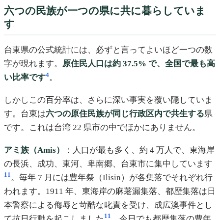
六つの民族が一つの県に共に暮らしていま
す
台東県の公式統計には、必ずと言ってよいほど一つの数
字が現れます。
原住民人口は約 37.5% で、全国で最も高
4
い比率です
。
しかしこの百分率は、さらに深い事実を覆い隠していま
す。台東は
六つの原住民族が同じ行政区内で共生する
県
です。これは台湾 22 県市の中でほかにありません。
アミ族（Amis）
：人口が最も多く、約 4 万人で、東海岸
の長浜、成功、東河、卑南郷、台東市に集中しています
11
。毎年 7 月には豊年祭（Ilisin）が各集落でそれぞれ行
われます。1911 年、東海岸の麻荖漏集落、都歴集落は日
本警察による侮辱と苛酷な叱責を受け、成広澳事件とし
11
て抗日行動を起こしました
。今日でも都歴集落の豊年