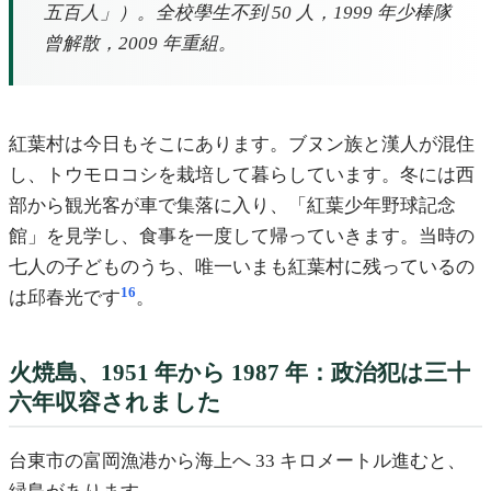
五百人」）。全校學生不到 50 人，1999 年少棒隊
曾解散，2009 年重組。
紅葉村は今日もそこにあります。ブヌン族と漢人が混住
し、トウモロコシを栽培して暮らしています。冬には西
部から観光客が車で集落に入り、「紅葉少年野球記念
館」を見学し、食事を一度して帰っていきます。当時の
七人の子どものうち、唯一いまも紅葉村に残っているの
16
は邱春光です
。
火焼島、1951 年から 1987 年：政治犯は三十
六年収容されました
台東市の富岡漁港から海上へ 33 キロメートル進むと、