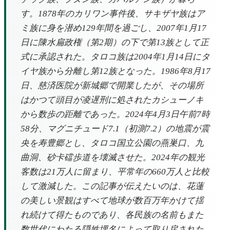
す。1878年のカリワン事件後、サキザヤ族はア
ミ族に身を潜め129年間を過ごし、2007年1月17
日に陳水扁政権（第2期）の下で第13族として正
式に承認された。タロコ族は2004年1月14日にタ
イヤ族から分離し第12族となった。1986年8月17
日、慈済医院が新城郷で開業したが、その場所
はかつて頭目が凌遅刑に処されたカシューノキ
から数歩の距離であった。2024年4月3日午前7時
58分、マグニチュード7.1（初測7.2）の地震が震
央を寿豊郷とし、タロコ国立公園の燕巣口、九
曲洞、砂卡礑歩道を壊滅させた。2024年の観光
客数は21万人に留まり、平常年の660万人と比較
して激減した。この記事が伝えたいのは、花蓮
の美しい景観はすべて地球が数百万年かけて揺
れ続けて得たものであり、各民族の名前もまた
数世代にわたる隠姓埋名によって取り戻された