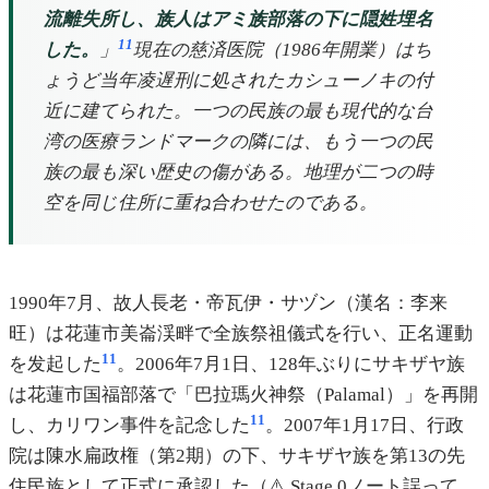
流離失所し、族人はアミ族部落の下に隠姓埋名
11
した。
」
現在の慈済医院（1986年開業）はち
ょうど当年凌遅刑に処されたカシューノキの付
近に建てられた。一つの民族の最も現代的な台
湾の医療ランドマークの隣には、もう一つの民
族の最も深い歴史の傷がある。地理が二つの時
空を同じ住所に重ね合わせたのである。
1990年7月、故人長老・帝瓦伊・サヅン（漢名：李来
旺）は花蓮市美崙渓畔で全族祭祖儀式を行い、正名運動
11
を发起した
。2006年7月1日、128年ぶりにサキザヤ族
は花蓮市国福部落で「巴拉瑪火神祭（Palamal）」を再開
11
し、カリワン事件を記念した
。2007年1月17日、行政
院は陳水扁政権（第2期）の下、サキザヤ族を第13の先
住民族として正式に承認した（⚠️ Stage 0ノート誤って