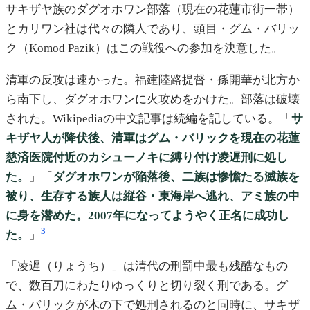
サキザヤ族のダグオホワン部落（現在の花蓮市街一帯）
とカリワン社は代々の隣人であり、頭目・グム・バリッ
ク（Komod Pazik）はこの戦役への参加を決意した。
清軍の反攻は速かった。福建陸路提督・孫開華が北方か
ら南下し、ダグオホワンに火攻めをかけた。部落は破壊
された。Wikipediaの中文記事は続編を記している。「
サ
キザヤ人が降伏後、清軍はグム・バリックを現在の花蓮
慈済医院付近のカシューノキに縛り付け凌遅刑に処し
た。
」「
ダグオホワンが陥落後、二族は惨憺たる滅族を
被り、生存する族人は縦谷・東海岸へ逃れ、アミ族の中
に身を潜めた。2007年になってようやく正名に成功し
3
た。
」
「凌遅（りょうち）」は清代の刑罰中最も残酷なもの
で、数百刀にわたりゆっくりと切り裂く刑である。グ
ム・バリックが木の下で処刑されるのと同時に、サキザ