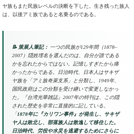
ヤ族もまた民族レベルの決断を下した。生き残った族人
は、以後アミ族であると名乗るのである。
📝 策展人筆記：
一つの民族が129年間（1878–
2007）隠姓埋名を選んだのは、自分が誰である
かを忘れたからではない。記憶しすぎたから痛
かったからである。日治時代、日本人はサキザ
ヤ族を「アミ族奇萊支系」と分類し、1949年、
国民政府はこの分類を受け継いで変更しなかっ
た。『台湾光華雑誌』2007年の特刊は、この隠
された歴史を非常に直接的に記している。
「
1878年に『カリワン事件』が発生し、サキザ
ヤ人は敗北し、部落族人は散逸して移住した。
日治時代、労役や水災を逃避するためにさらに