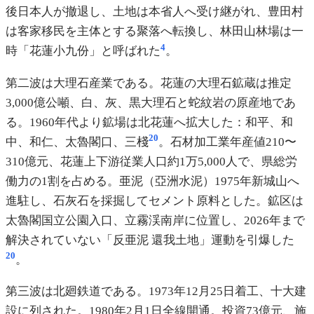
後日本人が撤退し、土地は本省人へ受け継がれ、豊田村
は客家移民を主体とする聚落へ転換し、林田山林場は一
4
時「花蓮小九份」と呼ばれた
。
第二波は大理石産業である。花蓮の大理石鉱蔵は推定
3,000億公噸、白、灰、黒大理石と蛇紋岩の原産地であ
る。1960年代より鉱場は北花蓮へ拡大した：和平、和
20
中、和仁、太魯閣口、三棧
。石材加工業年産値210〜
310億元、花蓮上下游従業人口約1万5,000人で、県総労
働力の1割を占める。亜泥（亞洲水泥）1975年新城山へ
進駐し、石灰石を採掘してセメント原料とした。鉱区は
太魯閣国立公園入口、立霧渓南岸に位置し、2026年まで
解決されていない「反亜泥 還我土地」運動を引爆した
20
。
第三波は北廻鉄道である。1973年12月25日着工、十大建
設に列された。1980年2月1日全線開通。投資73億元、施