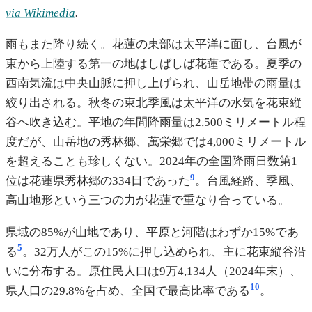
via Wikimedia
.
雨もまた降り続く。花蓮の東部は太平洋に面し、台風が
東から上陸する第一の地はしばしば花蓮である。夏季の
西南気流は中央山脈に押し上げられ、山岳地帯の雨量は
絞り出される。秋冬の東北季風は太平洋の水気を花東縦
谷へ吹き込む。平地の年間降雨量は2,500ミリメートル程
度だが、山岳地の秀林郷、萬栄郷では4,000ミリメートル
を超えることも珍しくない。2024年の全国降雨日数第1
9
位は花蓮県秀林郷の334日であった
。台風経路、季風、
高山地形という三つの力が花蓮で重なり合っている。
県域の85%が山地であり、平原と河階はわずか15%であ
5
る
。32万人がこの15%に押し込められ、主に花東縦谷沿
いに分布する。原住民人口は9万4,134人（2024年末）、
10
県人口の29.8%を占め、全国で最高比率である
。