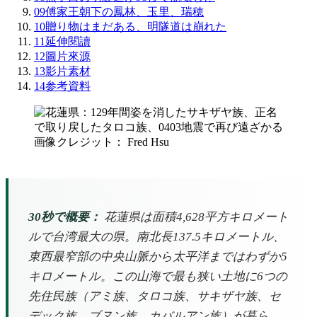
09
傅家王朝下の鳳林、玉里、瑞穂
10
贈り物はまだある、明隧道は崩れた
11
延伸閱讀
12
圖片來源
13
影片素材
14
参考資料
画像クレジット： Fred Hsu
30秒で概要：
花蓮県は面積4,628平方キロメート
ルで台湾最大の県。南北長137.5キロメートル、
東西最窄部の中央山脈から太平洋まではわずか5
キロメートル。この山海で最も狭い土地に6つの
先住民族（アミ族、タロコ族、サキザヤ族、セ
デック族、ブヌン族、カバルアン族）が暮ら