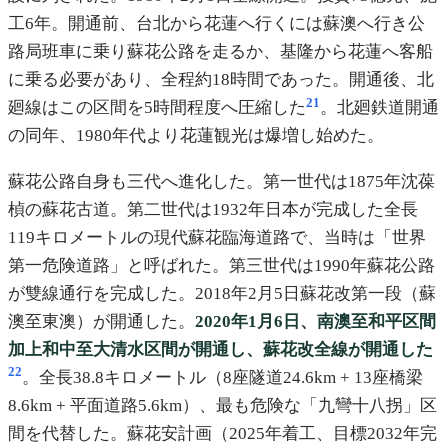
工6年。開通前、台北から花蓮へ行くには蘇澳へ行き公
路局班車に乗り蘇花公路を走るか、基隆から花蓮へ客船
に乗る必要があり、全程約18時間であった。開通後、北
21
廻線はこの区間を5時間程度へ圧縮した
。北廻鉄道開通
の同年、1980年代より花蓮観光は爆増し始めた。
蘇花公路自身も三代へ進化した。第一世代は1875年沈葆
楨の蘇花古道。第二世代は1932年日本が完成した全長
119キロメートルの現代蘇花臨海道路で、当時は「世界
第一危険道路」と呼ばれた。第三世代は1990年蘇花公路
が雙線通行を完成した。2018年2月5日蘇花改第一段（蘇
澳至東澳）が開通した。
2020年1月6日、南澳至和平区間
加上和中至大清水区間が開通し、蘇花改全線が開通した
22
。全長38.8キロメートル（8座隧道24.6km + 13座橋梁
8.6km + 平面道路5.6km）、最も危険な「九彎十八拐」区
間を代替した。蘇花安計画（2025年着工、目標2032年完