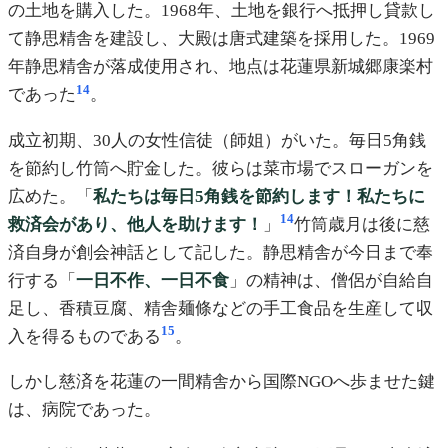
の土地を購入した。1968年、土地を銀行へ抵押し貸款し
て静思精舎を建設し、大殿は唐式建築を採用した。1969
年静思精舎が落成使用され、地点は花蓮県新城郷康楽村
14
であった
。
成立初期、30人の女性信徒（師姐）がいた。毎日5角銭
を節約し竹筒へ貯金した。彼らは菜市場でスローガンを
広めた。「
私たちは毎日5角銭を節約します！私たちに
14
救済会があり、他人を助けます！
」
竹筒歳月は後に慈
済自身が創会神話として記した。静思精舎が今日まで奉
行する「
一日不作、一日不食
」の精神は、僧侶が自給自
足し、香積豆腐、精舎麺條などの手工食品を生産して収
15
入を得るものである
。
しかし慈済を花蓮の一間精舎から国際NGOへ歩ませた鍵
は、病院であった。