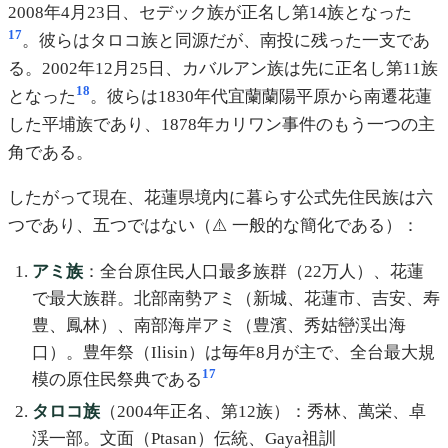
2008年4月23日、セデック族が正名し第14族となった
17
。彼らはタロコ族と同源だが、南投に残った一支であ
る。2002年12月25日、カバルアン族は先に正名し第11族
18
となった
。彼らは1830年代宜蘭蘭陽平原から南遷花蓮
した平埔族であり、1878年カリワン事件のもう一つの主
角である。
したがって現在、花蓮県境内に暮らす公式先住民族は六
つであり、五つではない（⚠️ 一般的な簡化である）：
アミ族
：全台原住民人口最多族群（22万人）、花蓮
で最大族群。北部南勢アミ（新城、花蓮市、吉安、寿
豊、鳳林）、南部海岸アミ（豊濱、秀姑巒渓出海
口）。豊年祭（Ilisin）は毎年8月が主で、全台最大規
17
模の原住民祭典である
タロコ族
（2004年正名、第12族）：秀林、萬栄、卓
渓一部。文面（Ptasan）伝統、Gaya祖訓