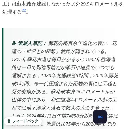
工）は蘇花改が建設しなかった另外29.9キロメートルを
22
処理する
。
📝 策展人筆記：
蘇花公路百余年進化の裏に、花
蓮の「世界との距離」軸線が隠されている。
1875年蘇花古道は何日かかるか；1932年臨海道
路は一日で到達可能だが落石や地震でいつでも
遮断される；1980年北廻鉄道5時間；2020年蘇花
改1時間。每一代圧縮された距離の裏には工程と
死の交換がある。蘇花改本身26キロメートルが
山体の中にあり、和仁隧道4キロメートル超の工
程では地下湧水と落石で数人の人命を奪った。
しかし2024年4月3日午前7時58分以降、この路は
🧬 フィードバック
再び断絶した。地震は1875年から2020年までの