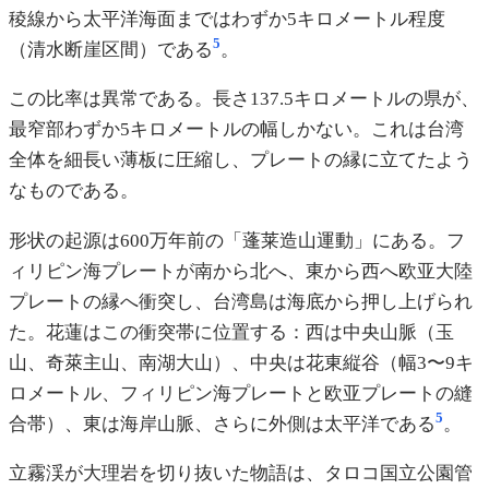
稜線から太平洋海面まではわずか5キロメートル程度
5
（清水断崖区間）である
。
この比率は異常である。長さ137.5キロメートルの県が、
最窄部わずか5キロメートルの幅しかない。これは台湾
全体を細長い薄板に圧縮し、プレートの縁に立てたよう
なものである。
形状の起源は600万年前の「蓬莱造山運動」にある。フ
ィリピン海プレートが南から北へ、東から西へ欧亚大陸
プレートの縁へ衝突し、台湾島は海底から押し上げられ
た。花蓮はこの衝突帯に位置する：西は中央山脈（玉
山、奇萊主山、南湖大山）、中央は花東縦谷（幅3〜9キ
ロメートル、フィリピン海プレートと欧亚プレートの縫
5
合帯）、東は海岸山脈、さらに外側は太平洋である
。
立霧渓が大理岩を切り抜いた物語は、タロコ国立公園管