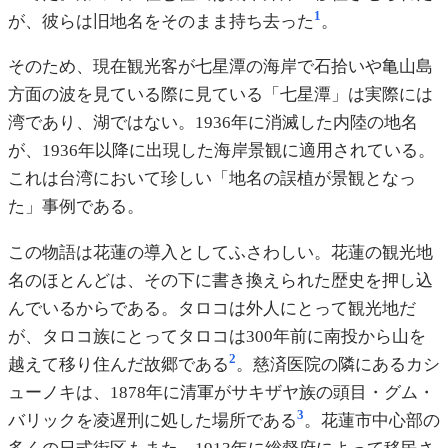
1
が、彼らは旧地名をそのまま持ち去った
。
そのため、現在観光客が七星潭の海岸で石拾いや亀山島
方面の波を見ている際に見ている「七星潭」は実際には
湾であり、湖ではない。1936年に消滅した内陸の地名
が、1936年以降に出現した海岸景観に適用されている。
これは台湾において珍しい「地名の誤植が景観となっ
た」事例である。
この物語は花蓮の導入としてふさわしい。花蓮の観光地
名のほとんどは、その下に書き換えられた歴史を押し込
んでいるからである。タロコは外人にとって観光地だ
が、タロコ族にとってタロコは300年前に南投から山を
2
越えて移り住んだ故郷である
。慈済医院の隣にあるカシ
ューノキは、1878年に清軍がサキザヤ族の頭目・グム・
3
バリックを凌遅刑に処した場所である
。花蓮市中心部の