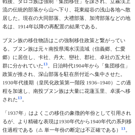
戦後、タロコ族は強制「集団移住」を課され、立霧渓上
流の伝統的部落から山へ下り、花東縦谷の浅山各地へ散
居した。現在の大同部落、大禮部落、加湾部落などの地
名は、1914年以降の再配置の結果である。
ブヌン族の移住物語はこの強制移住政策と繋がってい
る。ブヌン族は元々南投県濁水渓流域（信義郷、仁愛
郷）に居住し、卡社、丹大、巒社、郡社、卓社の五大社
13
群に分かれていた
。日治時代1904年から「集団移住」
政策が推され、深山部落を駐在所付近へ集中させた。
1930年代後期（皇民化政策第一階段 1936–1940）この過
程を加速し、南投ブヌン族は大量に花蓮玉里、卓溪へ移
13
された
。
「1937年」はよくこの移住の象徴的年份として引用され
るが、より精確な表現は1930年代から1940年代の系列移
13
住過程である（⚠️ 単一年份の断定は不正確である）
。