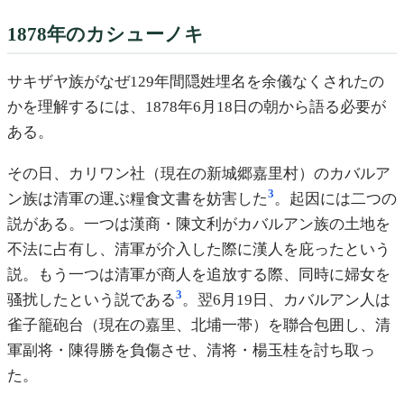
1878年のカシューノキ
サキザヤ族がなぜ129年間隠姓埋名を余儀なくされたの
かを理解するには、1878年6月18日の朝から語る必要が
ある。
その日、カリワン社（現在の新城郷嘉里村）のカバルア
3
ン族は清軍の運ぶ糧食文書を妨害した
。起因には二つの
説がある。一つは漢商・陳文利がカバルアン族の土地を
不法に占有し、清軍が介入した際に漢人を庇ったという
説。もう一つは清軍が商人を追放する際、同時に婦女を
3
骚扰したという説である
。翌6月19日、カバルアン人は
雀子籠砲台（現在の嘉里、北埔一帯）を聯合包囲し、清
軍副将・陳得勝を負傷させ、清将・楊玉桂を討ち取っ
た。