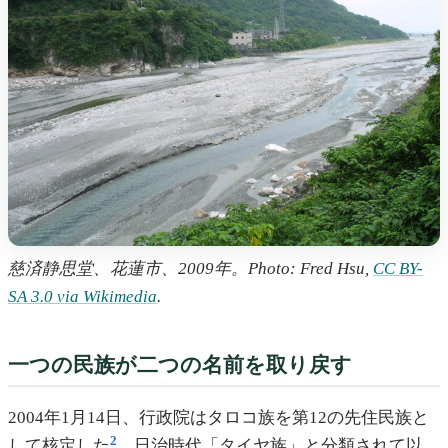
慈済静思堂、花蓮市、2009年。Photo: Fred Hsu,
CC BY-
SA 3.0 via Wikimedia
.
一つの民族が二つの名前を取り戻す
2004年1月14日、行政院はタロコ族を第12の先住民族と
2
して核定した
。日治時代「タイヤ族」と分類されて以