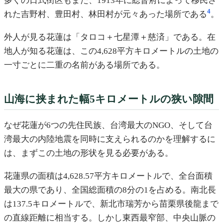
多くの日式街区もまた、1913年に総督府によって移民さ
4
れた吉野村、豊田村、林田村が元々あった場所である
。
外人が見る花蓮は「タロコ＋七星潭＋慈済」である。在
地人が知る花蓮は、この4,628平方キロメートルの土地の
一寸ごとに二重の名前がある場所である。
山海に挟まれた幅5キロメートルの狭い隙間
なぜ花蓮が6つの先住民族、台湾最大のNGO、そして台
湾最大の内陸地震を同時に支えられるのかを理解するに
は、まずこの土地の形状を見る必要がある。
花蓮県の面積は4,628.57平方キロメートルで、全台面積
最大の県であり、全国総面積の8分の1を占める。南北長
は137.5キロメートルで、新北市瑞芳から苗栗県後龍まで
の直線距離に相当する。しかし東西最窄部、中央山脈の