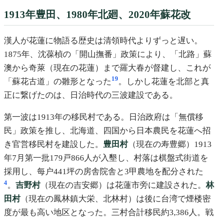
1913年豊田、1980年北廻、2020年蘇花改
漢人が花蓮に物語る歴史は清領時代よりずっと遅い。
1875年、沈葆楨の「開山撫番」政策により、「北路」蘇
澳から奇萊（現在の花蓮）まで羅大春が督建し、これが
19
「蘇花古道」の雛形となった
。しかし花蓮を北部と真
正に繋げたのは、日治時代の三波建設である。
第一波は1913年の移民村である。日治政府は「無償移
民」政策を推し、北海道、四国から日本農民を花蓮へ招
き官営移民村を建設した。
豊田村
（現在の寿豊郷）1913
年7月第一批179戸866人が入墾し、村落は棋盤式街道を
採用し、每户441坪の房舎院舎と3甲農地を配分された
4
。
吉野村
（現在の吉安郷）は花蓮市旁に建設された。
林
田村
（現在の鳳林鎮大栄、北林村）は後に台湾で煙楼密
度が最も高い地区となった。三村合計移民約3,386人。戦