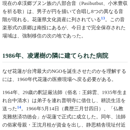
現在の卓渓郷ブヌン族の八部合音（Pasibutbut、小米豊収
を祈る歌）は、男子が円を描いて合唱し8つの異なる音
13
階が現れる。花蓮県文化資産に列されている
。この音
楽形式の原郷は南投にあるが、今日まで完全保存された
場域は、強制移住の次の地であった。
1986年、凌遲樹の隣に建てられた病院
なぜ花蓮が台湾最大のNGOを誕生させたのかを理解する
には、1960年代花蓮の医療現場へ戻る必要がある。
1964年、29歳の釈証厳法師（俗名：王錦雲、1935年生ま
れ台中清水）は弟子を連れ普明寺に借住し、耕読生活を
14
送った
。1966年5月14日（農歴三月廿四日）、「仏教
克難慈済功徳会」が花蓮で正式に成立した。同年、法師
の俗家母親・王沈月桂が資金を出し、静思精舎現址付近