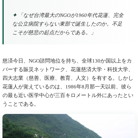
✦
「なぜ台湾最大のNGOが1960年代花蓮、完全
な公立病院すらない東部で誕生したのか。不足
こそが慈悲の起点だからである。」
慈済今日、NGO諮問地位を持ち、全球130か国以上をカ
バーする賑災ネットワーク、花蓮慈済大学・科技大学、
四大志業（慈善、医療、教育、人文）を有する。しかし
花蓮人が覚えているのは、1986年8月那一天以前、彼ら
の最も近い医学中心が三百キロメートル外にあったとい
うことである。