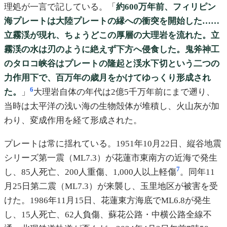
理処が一言で記している。「
約600万年前、フィリピン
海プレートは大陸プレートの縁への衝突を開始した……
立霧渓が現れ、ちょうどこの厚層の大理岩を流れた。立
霧渓の水は刃のように絶えず下方へ侵食した。鬼斧神工
のタロコ峡谷はプレートの隆起と渓水下切という二つの
力作用下で、百万年の歳月をかけてゆっくり形成され
6
た。
」
大理岩自体の年代は2億5千万年前にまで遡り、
当時は太平洋の浅い海の生物殻体が堆積し、火山灰が加
わり、変成作用を経て形成された。
プレートは常に揺れている。1951年10月22日、縦谷地震
シリーズ第一震（ML7.3）が花蓮市東南方の近海で発生
7
し、85人死亡、200人重傷、1,000人以上軽傷
。同年11
月25日第二震（ML7.3）が来襲し、玉里地区が被害を受
けた。1986年11月15日、花蓮東方海底でML6.8が発生
し、15人死亡、62人負傷、蘇花公路・中横公路全線不