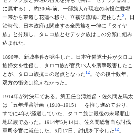
セデック族と共通の祖先を持ち（共に「セデック語群」
に属する）、約300年前、一部族人が現在の南投仁愛郷
2
一帯から東遷し花蓮へ移り、立霧渓流域に定住した
。日
治時代、日本政府は関連する全民族を一律に「タイヤ
族」と分類し、タロコ族とセデック族はこの分類に組み
込まれた。
1896年、新城事件が発生した。日本守備隊士兵がタロコ
族婦女を性侵し、タロコ族が官兵13人を襲撃殺害したこ
12
とが、タロコ族抗日の起点となった
。その後十数年、
双方の衝突は絶えなかった。
1914年が対決年である。第五任台湾総督・佐久間左馬太
は「五年理蕃計画（1910–1915）」を推し進めており、
すでに4年が経過していた。タロコ族は最後の未帰順山
地民族であった。1914年5月14日、佐久間総督自ら討伐
12
軍司令官に就任した。5月17日、討伐を下令した
。