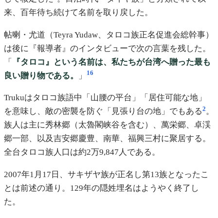
来、百年待ち続けて名前を取り戻した。
帖喇・尤道（Teyra Yudaw、タロコ族正名促進会総幹事）
は後に『報導者』のインタビューで次の言葉を残した。
「
『タロコ』という名前は、私たちが台湾へ贈った最も
16
良い贈り物である。
」
Trukuはタロコ族語中「山腰の平台」「居住可能な地」
2
を意味し、敵の密襲を防ぐ「見張り台の地」でもある
。
族人は主に秀林郷（太魯閣峡谷を含む）、萬栄郷、卓渓
郷一部、以及吉安郷慶豊、南華、福興三村に聚居する。
全台タロコ族人口は約2万9,847人である。
2007年1月17日、サキザヤ族が正名し第13族となったこ
とは前述の通り。129年の隠姓埋名はようやく終了し
た。