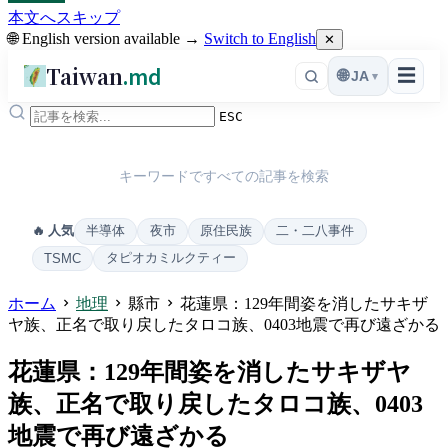
本文へスキップ
🌐 English version available →
Switch to English
✕
Taiwan
.md
☰
🌐
JA
▾
ESC
キーワードですべての記事を検索
半導体
夜市
原住民族
二・二八事件
🔥 人気
タピオカミルクティー
TSMC
ホーム
地理
縣市
花蓮県：129年間姿を消したサキザ
ヤ族、正名で取り戻したタロコ族、0403地震で再び遠ざかる
花蓮県：129年間姿を消したサキザヤ
族、正名で取り戻したタロコ族、0403
地震で再び遠ざかる