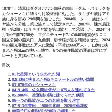
1878年、清軍はダグオホワン部落の頭目・グム・バリックを
カシューノキに縛り付け凌遅刑に処した。サキザヤ族はアミ
族に身を潜め129年間を過ごした。2004年、タロコ族はタイ
ヤ族から分離し第12族として認定された。2007年、陳水扁政
権（第2期）はサキザヤ族を第13族として承認した。2024年4
月3日午前7時58分、マグニチュード7.1の0403地震がタロコ
国立公園の燕巣口、九曲洞、砂卡礑歩道を壊滅させた。2024
年の観光客数は21万人に激減（平常は660万人）。山海に挟
まれた幅5kmの狭い土地で、6つの先住民族の運命は常にプ
レートと共揺れている。
目次
01
七星潭という失われた湖
02
山海に挟まれた幅5キロメートルの狭い隙間
03
1878年のカシューノキ
04
1914年、佐久間総督が11,075人を連れてきた
05
1986年、凌遲樹の隣に建てられた病院
06
一つの民族が二つの名前を取り戻す
07
1913年豊田、1980年北廻、2020年蘇花改
08
燕子口の明隧道が98秒で崩壊した