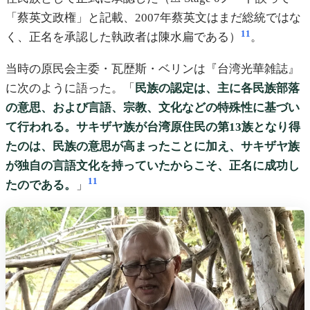
「蔡英文政権」と記載、2007年蔡英文はまだ総統ではな
11
く、正名を承認した執政者は陳水扁である）
。
当時の原民会主委・瓦歴斯・ベリンは『台湾光華雑誌』
に次のように語った。「
民族の認定は、主に各民族部落
の意思、および言語、宗教、文化などの特殊性に基づい
て行われる。サキザヤ族が台湾原住民の第13族となり得
たのは、民族の意思が高まったことに加え、サキザヤ族
が独自の言語文化を持っていたからこそ、正名に成功し
11
たのである。
」