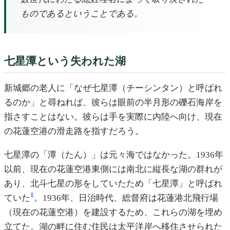
ものであるということである。
七星潭という失われた湖
新城郷の老人に「なぜ七星潭（チーシンタン）と呼ばれ
るのか」と尋ねれば、彼らは眼前の半月形の礫石海岸を
指さすことはない。彼らは手を実際に内陸へ向け、現在
の花蓮空港の滑走路を指すだろう。
七星潭の「潭（たん）」は元々海ではなかった。1936年
以前、現在の花蓮空港東側には南北に縦長な湖の群れが
あり、北斗七星の形をしていたため「七星潭」と呼ばれ
1
ていた
。1936年、日治時代、総督府は花蓮港北飛行場
（現在の花蓮空港）を建設するため、これらの湖を埋め
立てた。湖の畔に住む住民は太平洋岸へ移住させられた