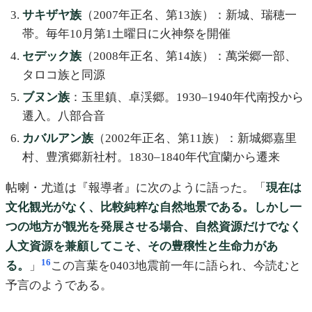
サキザヤ族
（2007年正名、第13族）：新城、瑞穂一
帯。毎年10月第1土曜日に火神祭を開催
セデック族
（2008年正名、第14族）：萬栄郷一部、
タロコ族と同源
ブヌン族
：玉里鎮、卓渓郷。1930–1940年代南投から
遷入。八部合音
カバルアン族
（2002年正名、第11族）：新城郷嘉里
村、豊濱郷新社村。1830–1840年代宜蘭から遷来
帖喇・尤道は『報導者』に次のように語った。「
現在は
文化観光がなく、比較純粹な自然地景である。しかし一
つの地方が観光を発展させる場合、自然資源だけでなく
人文資源を兼顧してこそ、その豊穣性と生命力があ
16
る。
」
この言葉を0403地震前一年に語られ、今読むと
予言のようである。