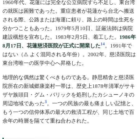
1960年代、花蓮には完全な公立病院すら不足し、東台湾
の就医は困難であった。重症患者が花蓮から台北へ搬送
される際、公路または海運に頼り、路上の時間は生死を
分かつこともあった。1979年5月10日、証厳法師は病院
建設構想を宣布した。1983年2月5日、着工した。
1986年
14
8月17日、花蓮慈済医院が正式に開業した
。1991年で
はない（⚠️ よく混同される年份）。2002年、慈済医院は
東台湾唯一の医学中心へ昇格した。
地理的な偶然は驚くべきものである。静思精舎と慈済医
院所在の新城郷康楽村一帯は、歴史上1878年清軍がサキ
ザヤ族頭目・グム・バリックを処刑したカシューノキの
3
周辺地域であった
。一つの民族の最も痛ましい記憶と、
もう一つの信仰体系の最大の救済工程が、同じ土地で百
余年の時層を隔てて重ね合わされた。