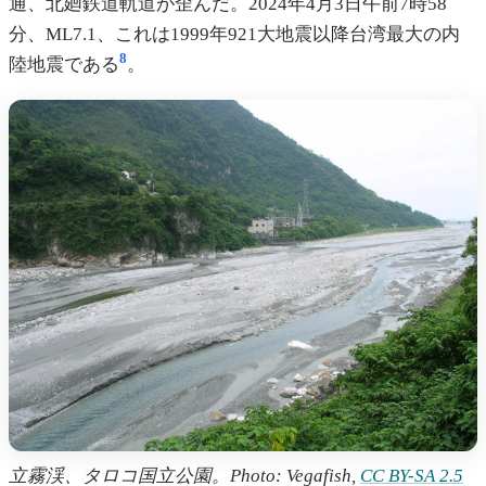
通、北廻鉄道軌道が歪んだ。2024年4月3日午前7時58
分、ML7.1、これは1999年921大地震以降台湾最大の内
8
陸地震である
。
立霧渓、タロコ国立公園。Photo: Vegafish,
CC BY-SA 2.5