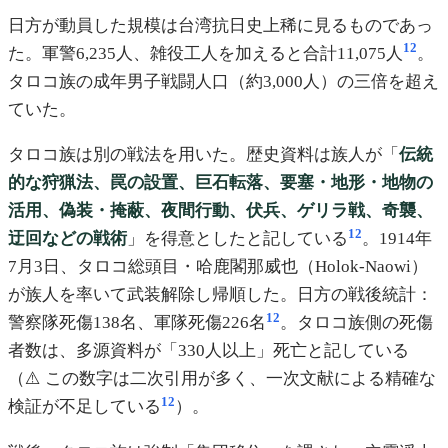
日方が動員した規模は台湾抗日史上稀に見るものであっ
12
た。軍警6,235人、雑役工人を加えると合計11,075人
。
タロコ族の成年男子戦闘人口（約3,000人）の三倍を超え
ていた。
タロコ族は別の戦法を用いた。歴史資料は族人が「
伝統
的な狩猟法、罠の設置、巨石転落、要塞・地形・地物の
活用、偽装・掩蔽、夜間行動、伏兵、ゲリラ戦、奇襲、
12
迂回などの戦術
」を得意としたと記している
。1914年
7月3日、タロコ総頭目・哈鹿閣那威也（Holok-Naowi）
が族人を率いて武装解除し帰順した。日方の戦後統計：
12
警察隊死傷138名、軍隊死傷226名
。タロコ族側の死傷
者数は、多源資料が「330人以上」死亡と記している
（⚠️ この数字は二次引用が多く、一次文献による精確な
12
検証が不足している
）。