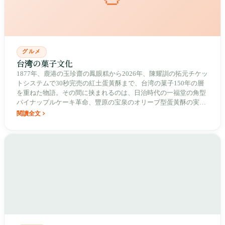
グルメ
台湾の菓子文化
1877年、鹿港の玉珍齋の鳳眼糕から2026年、陳耀訓の拓元チケッ
トシステムで30秒完売の紅土蛋黃酥まで、台湾の菓子150年の層
を重ねた物語。その間に挟まれるのは、日治時代の一福堂の角型
パイナップルケーキ革命、豐原の宝泉のオリーブ型蛋黃酥の実
験、八卦山の麓270ヘクタールの在来種パイナップル契作、油皮
閱讀全文
包油酥（油でこを油で包む）の工藝の変異、そして百年の漢餅店
と世界パンチャンピオンが同じ中秋の食卓に並ぶこと。