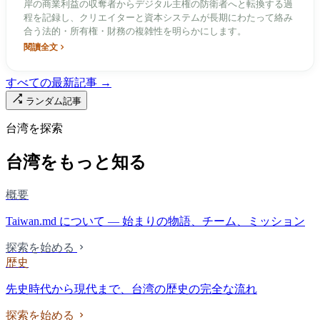
岸の商業利益の収奪者からデジタル主権の防衛者へと転換する過
程を記録し、クリエイターと資本システムが長期にわたって絡み
合う法的・所有権・財務の複雑性を明らかにします。
閱讀全文
すべての最新記事 →
ランダム記事
台湾を探索
台湾をもっと知る
概要
Taiwan.md について — 始まりの物語、チーム、ミッション
探索を始める
歴史
先史時代から現代まで、台湾の歴史の完全な流れ
探索を始める