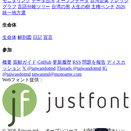
モニタリング
データ台湾
オープンデータ
台湾企業
ナレッジ
グラフ
言語分岐ツリー
台湾の形
人生の樹
主権ベンチ
2026
統一地方選
生命体
生命体
解剖図
日記
宣言
参加
概要
貢献ガイド
GitHub
更新履歴
RSS
問題を報告
ディスカ
ッション
𝕏 @taiwandotmd
Threads @taiwandotmd
IG
@taiwandotmd
taiwanmd@monoame.com
Webフォント提供：
© 2026 Taiwan.md — オープンソース、AI対応の台湾ナレッ