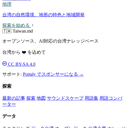
地理
台湾の自然環境、地形の特色と地域開発
探索を始める
🇹🇼 Taiwan.md
オープンソース、AI対応の台湾ナレッジベース
台湾から ❤️ を込めて
CC BY-SA 4.0
サポート:
Portaly でスポンサーになる →
探索
最新の記事
探索
地図
サウンドスケープ
用語集
用語コンバ
ーター
データ