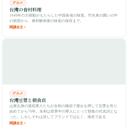
グルメ
台湾の眷村料理
1949年の大移動がもたらした中国各省の味覚。竹矢来の囲いの中
の厨房から、眷村解体後の味覚の保存まで。
閱讀全文
グルメ
台湾豆漿と朝食店
山東出身の退役軍人たちが永和の橋頭で屋台を押して豆漿を売り
始めてから70年。永和は世界中の華人にとって朝食の代名詞とな
った。しかしそれは決してブランドではなく、地名である
閱讀全文