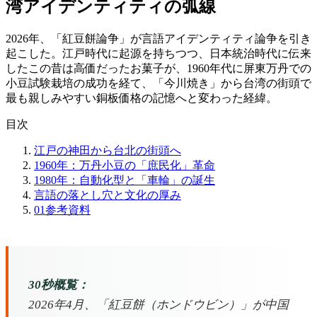
湾アイデンティティの弧線
2026年、「紅豆餅論争」が言語アイデンティティ論争を引き
起こした。江戸時代に起源を持ちつつ、日本統治時代に伝来
したこの昔は高価だったお菓子が、1960年代に屏東万丹での
小豆試験栽培の成功を経て、「今川焼き」から台湾の街頭で
最も親しみやすい銅板価格の記憶へと変わった経緯。
目次
江戸の神田から台北の街頭へ
1960年：万丹小豆の「庶民化」革命
1980年：自動化型と「車輪」の誕生
言語の落とし穴と文化の厚み
01
参考資料
30秒概覧：
2026年4月、「紅豆餅（ホンドウビン）」が中国