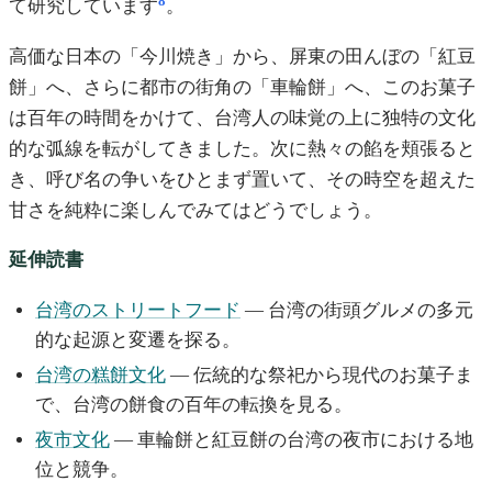
8
て研究しています
。
高価な日本の「今川焼き」から、屏東の田んぼの「紅豆
餅」へ、さらに都市の街角の「車輪餅」へ、このお菓子
は百年の時間をかけて、台湾人の味覚の上に独特の文化
的な弧線を転がしてきました。次に熱々の餡を頬張ると
き、呼び名の争いをひとまず置いて、その時空を超えた
甘さを純粋に楽しんでみてはどうでしょう。
延伸読書
台湾のストリートフード
— 台湾の街頭グルメの多元
的な起源と変遷を探る。
台湾の糕餅文化
— 伝統的な祭祀から現代のお菓子ま
で、台湾の餅食の百年の転換を見る。
夜市文化
— 車輪餅と紅豆餅の台湾の夜市における地
位と競争。