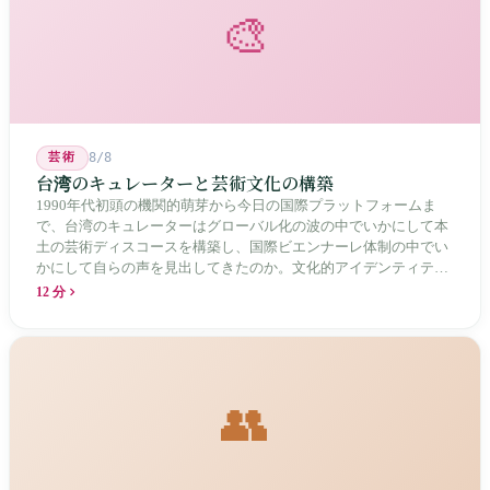
🎨
芸術
8/8
台湾のキュレーターと芸術文化の構築
1990年代初頭の機関的萌芽から今日の国際プラットフォームま
で、台湾のキュレーターはグローバル化の波の中でいかにして本
土の芸術ディスコースを構築し、国際ビエンナーレ体制の中でい
かにして自らの声を見出してきたのか。文化的アイデンティティ
と専門的制度の30年にわたる進化の歴史。
12 分
👥