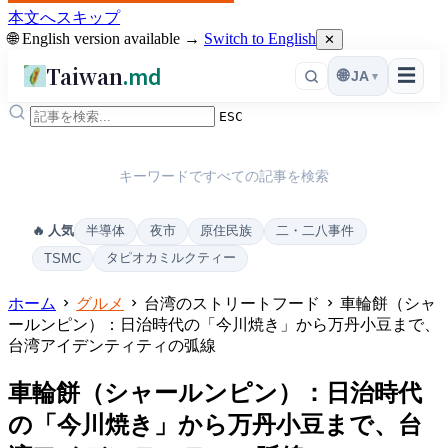
本文へスキップ
🌐 English version available →
Switch to English
✕
Taiwan
.md
☰
🌐
JA
▾
ESC
キーワードですべての記事を検索
半導体
夜市
原住民族
二・二八事件
🔥 人気
タピオカミルクティー
TSMC
ホーム
グルメ
台湾のストリートフード
車輪餅（シャ
ールンピン）：日治時代の「今川焼き」から万丹小豆まで、
台湾アイデンティティの弧線
車輪餅（シャールンピン）：日治時代
の「今川焼き」から万丹小豆まで、台