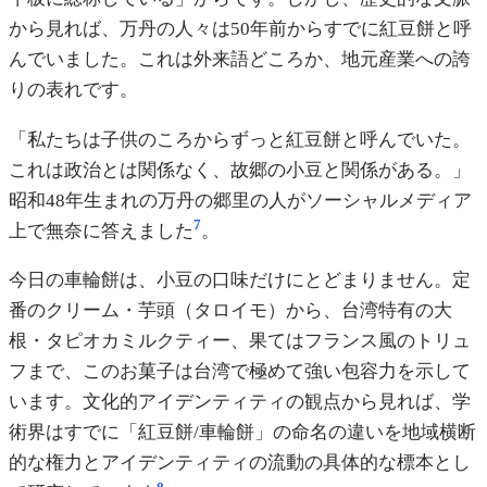
から見れば、万丹の人々は50年前からすでに紅豆餅と呼
んでいました。これは外来語どころか、地元産業への誇
りの表れです。
「私たちは子供のころからずっと紅豆餅と呼んでいた。
これは政治とは関係なく、故郷の小豆と関係がある。」
昭和48年生まれの万丹の郷里の人がソーシャルメディア
7
上で無奈に答えました
。
今日の車輪餅は、小豆の口味だけにとどまりません。定
番のクリーム・芋頭（タロイモ）から、台湾特有の大
根・タピオカミルクティー、果てはフランス風のトリュ
フまで、このお菓子は台湾で極めて強い包容力を示して
います。文化的アイデンティティの観点から見れば、学
術界はすでに「紅豆餅/車輪餅」の命名の違いを地域横断
的な権力とアイデンティティの流動の具体的な標本とし