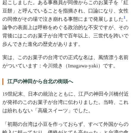
起こしました。ある事務員が同僚からこのお菓子を「紅
豆餅」と呼んでいることを指摘され、口論になり、女性
1
の同僚がその場で泣き崩れる事態にまで発展しました
。
論争の表面上は呼称をめぐる政治的な不安ですが、その
背後にはこのお菓子が台湾で百年以上、三世代を跨いで
歩んできた進化の歴史があります。
実は、このお菓子の台湾での正式な名は、風情漂う名前
がついています：今川焼き（Imagawa-yaki）です。
江戸の神田から台北の街頭へ
19世紀末、日本の統治とともに、江戸の神田今川橋付近
が発祥のこのお菓子が台湾に伝わりました。当時、これ
は紛れもない「高級スイーツ」でした。
「初期の台湾は小豆を作っておらず、すべて外国からの
輸入に頼っており、価格がとても高かった」と台湾の食