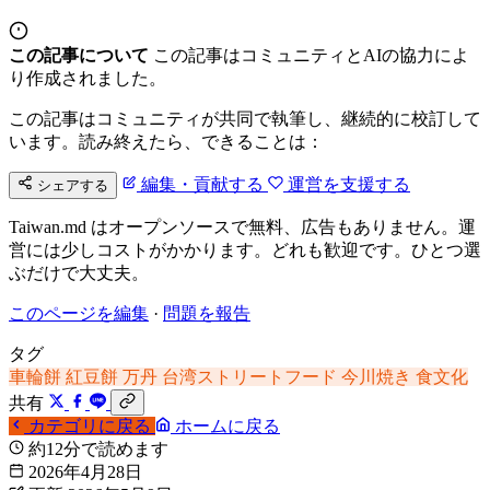
この記事について
この記事はコミュニティとAIの協力によ
り作成されました。
この記事はコミュニティが共同で執筆し、継続的に校訂して
います。読み終えたら、できることは：
編集・貢献する
運営を支援する
シェアする
Taiwan.md はオープンソースで無料、広告もありません。運
営には少しコストがかかります。どれも歓迎です。ひとつ選
ぶだけで大丈夫。
このページを編集
·
問題を報告
タグ
車輪餅
紅豆餅
万丹
台湾ストリートフード
今川焼き
食文化
共有
カテゴリに戻る
ホームに戻る
約12分で読めます
2026年4月28日