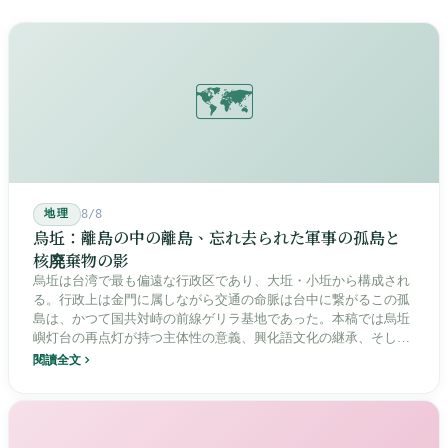
🗺️
地理
8/8
烏坵：離島の中の離島、忘れ去られた軍事の孤島と
核廃棄物の影
烏坵は台湾で最も偏遠な行政区であり、大坵・小坵から構成され
る。行政上は金門に属しながら交通の命脈は台中に繋がるこの孤
島は、かつて国共対峙の前線ゲリラ基地であった。本稿では烏坵
嶼灯台の再点灯が持つ主体性の意義、興化語文化の継承、そして
20年にわたる核廃棄物処分場選定をめぐる住民投票の論争を深く
閱讀全文
分析し、この辺境の島嶼が国家の物語の中で見せる孤独と韌性を
描く。