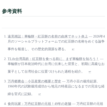
参考資料
遠見雑誌：車輪餅・紅豆餅の名前の由来でネット炎上
— 2026年4
月のソーシャルプラットフォームでの紅豆餅の名称をめぐる論争
事件を報道し、その歴史的淵源を遡る。
↩
TLife台湾高鉄：紅豆餅を食べる前に、まず車輪餅を知ろう！
—
車輪餅が日本統治時代に台湾に伝来した背景と、初期に高級なお
菓子として台湾社会に位置づけられた過程を紹介。
↩
万丹郷農会：小豆産業の概要と歴史
— 万丹小豆の栽培起源、
1960年代の試験栽培成功から地元の特産品になるまでの完全な経
緯を官式に記録。
↩
食尚玩家：万丹紅豆餅の元祖！49年の老舗
— 万丹紅豆餅の元祖