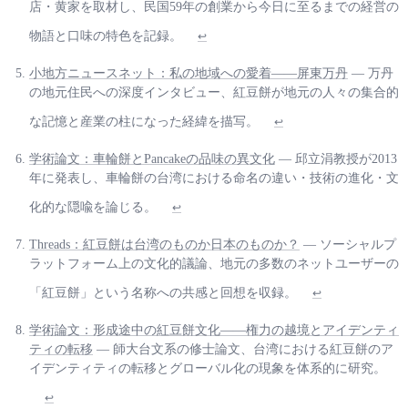
店・黄家を取材し、民国59年の創業から今日に至るまでの経営の
物語と口味の特色を記録。
↩
小地方ニュースネット：私の地域への愛着——屏東万丹
— 万丹
の地元住民への深度インタビュー、紅豆餅が地元の人々の集合的
な記憶と産業の柱になった経緯を描写。
↩
学術論文：車輪餅とPancakeの品味の異文化
— 邱立涓教授が2013
年に発表し、車輪餅の台湾における命名の違い・技術の進化・文
化的な隠喩を論じる。
↩
Threads：紅豆餅は台湾のものか日本のものか？
— ソーシャルプ
ラットフォーム上の文化的議論、地元の多数のネットユーザーの
「紅豆餅」という名称への共感と回想を収録。
↩
学術論文：形成途中の紅豆餅文化——権力の越境とアイデンティ
ティの転移
— 師大台文系の修士論文、台湾における紅豆餅のア
イデンティティの転移とグローバル化の現象を体系的に研究。
↩