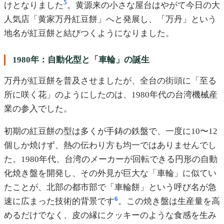
5
けとなりました
。黄源来の小さな屋台はやがて今日の大
人気店「黄家万丹紅豆餅」へと発展し、「万丹」という
地名が紅豆餅と結びつくようになりました。
1980年：自動化型と「車輪」の誕生
万丹が紅豆餅を普及させましたが、全台の街頭に「至る
所に咲く花」のようにしたのは、1980年代の台湾機械産
業の参入でした。
初期の紅豆餅の型は多くが手鋳の鉄盤で、一度に10〜12
個しか焼けず、熱の伝わり方も均一ではありませんでし
た。1980年代、台湾のメーカーが回転できる円形の自動
化焼き盤を開発し、その外見が巨大な「車輪」に似てい
たことが、北部の都市部で「車輪餅」という呼び名が急
6
速に広まった技術的背景です
。この焼き盤は生産量を高
めるだけでなく、皮の縁にクッキーのような食感を生み