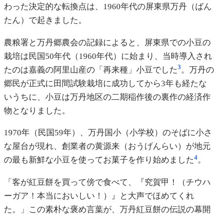
わった決定的な転換点は、1960年代の屏東県万丹（ばん
たん）で起きました。
農粮署と万丹郷農会の記録によると、屏東県での小豆の
栽培は民国50年代（1960年代）に始まり、当時導入され
3
たのは嘉義の阿里山産の「再来種」小豆でした
。万丹の
郷民が正式に田間試験栽培に成功してから3年も経たな
いうちに、小豆は万丹地区の二期稲作後の裏作の経済作
物となりました。
1970年（民国59年）、万丹国小（小学校）のそばに小さ
な屋台が現れ、創業者の黄源来（おうげんらい）が地元
4
の最も新鮮な小豆を使ってお菓子を作り始めました
。
「客が紅豆餅を買って傍で食べて、『究賀甲！（チウハ
ーガア！本当においしい！）』と大声でほめてくれ
た。」この素朴な褒め言葉が、万丹紅豆餅の伝説の幕開