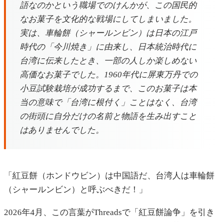
語なのかという職場でのけんかが、この国民的
なお菓子を文化的な戦場にしてしまいました。
実は、車輪餅（シャールンビン）は日本の江戸
時代の「今川焼き」に由来し、日本統治時代に
台湾に伝来したとき、一部の人しか楽しめない
高価なお菓子でした。1960年代に屏東万丹での
小豆試験栽培が成功するまで、このお菓子は本
当の意味で「台湾に根付く」ことはなく、台湾
の街頭に自分だけの名前と物語を生み出すこと
はありませんでした。
「紅豆餅（ホンドウビン）は中国語だ、台湾人は車輪餅
（シャールンビン）と呼ぶべきだ！」
2026年4月、この言葉がThreadsで「紅豆餅論争」を引き