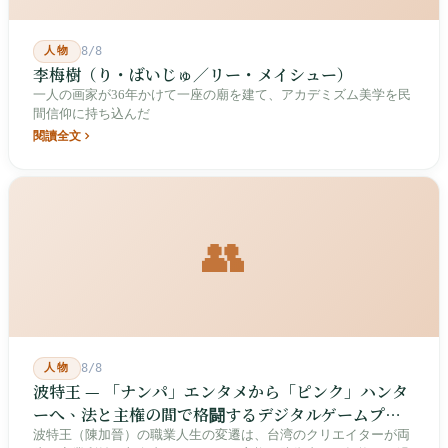
人物
8/8
李梅樹（り・ばいじゅ／リー・メイシュー）
一人の画家が36年かけて一座の廟を建て、アカデミズム美学を民
間信仰に持ち込んだ
閱讀全文
👥
人物
8/8
波特王 — 「ナンパ」エンタメから「ピンク」ハンタ
ーへ、法と主権の間で格闘するデジタルゲームプレ
イヤー
波特王（陳加晉）の職業人生の変遷は、台湾のクリエイターが両