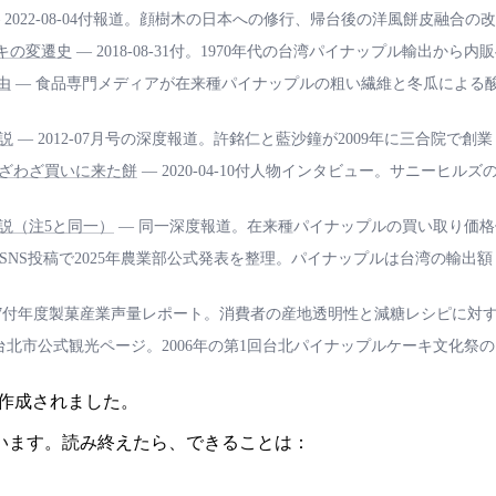
 2022-08-04付報道。顔樹木の日本への修行、帰台後の洋風餅皮融合の
ーキの変遷史
— 2018-08-31付。1970年代の台湾パイナップル輸出
由
— 食品専門メディアが在来種パイナップルの粗い繊維と冬瓜による
説
— 2012-07月号の深度報道。許銘仁と藍沙鐘が2009年に三合院
わざわざ買いに来た餅
— 2020-04-10付人物インタビュー。サニーヒ
説（注5と同一）
— 同一深度報道。在来種パイナップルの買い取り価格
 SNS投稿で2025年農業部公式発表を整理。パイナップルは台湾の輸出
-02-27付年度製菓産業声量レポート。消費者の産地透明性と減糖レシピに
台北市公式観光ページ。2006年の第1回台北パイナップルケーキ文化
り作成されました。
います。読み終えたら、できることは：