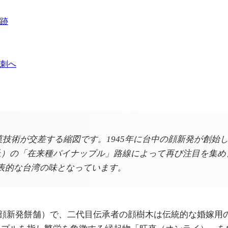
跡
刺へ
技術が交差する縮図です。1945年に台中の顔新発が創始し
山丘）の「在来種パイナップル」路線によって再び注目を集
代表的な台湾の味となっています。
在の顔新発餅舗）で、二代目伝承者の顔樹木は伝統的な婚嫁