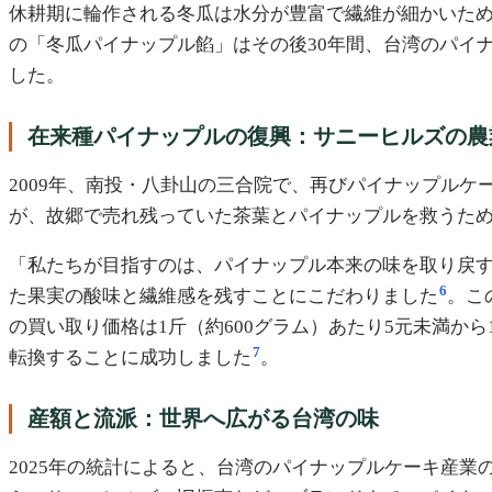
休耕期に輪作される冬瓜は水分が豊富で繊維が細かいた
の「冬瓜パイナップル餡」はその後30年間、台湾のパイ
した。
在来種パイナップルの復興：サニーヒルズの農
2009年、南投・八卦山の三合院で、再びパイナップル
が、故郷で売れ残っていた茶葉とパイナップルを救うた
「私たちが目指すのは、パイナップル本来の味を取り戻す
6
た果実の酸味と繊維感を残すことにこだわりました
。こ
の買い取り価格は1斤（約600グラム）あたり5元未満か
7
転換することに成功しました
。
産額と流派：世界へ広がる台湾の味
2025年の統計によると、台湾のパイナップルケーキ産業