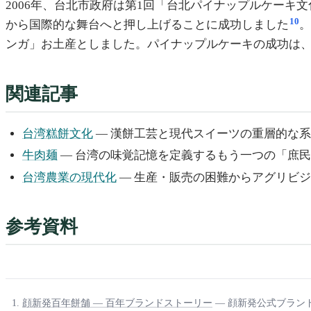
2006年、台北市政府は第1回「台北パイナップルケー
10
から国際的な舞台へと押し上げることに成功しました
ンガ」お土産としました。パイナップルケーキの成功は
関連記事
台湾糕餅文化
— 漢餅工芸と現代スイーツの重層的な
牛肉麺
— 台湾の味覚記憶を定義するもう一つの「庶
台湾農業の現代化
— 生産・販売の困難からアグリビ
参考資料
顔新発百年餅舗 — 百年ブランドストーリー
— 顔新発公式ブラン