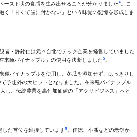
4
ペースト状の食感を生み出せることが分かりました
。こ
に抱く「甘くて歯に付かない」という味覚の記憶を形成しま
創設者・許銘仁は元々台北でテック企業を経営していました
5
在来種パイナップル」の使用を決断しました
。
在来種パイナップルを使用し、冬瓜を添加せず、はっきりし
中で予想外の大ヒットとなりました。在来種パイナップル
で拡大し、伝統農業を高付加価値の「アグリビジネス」へと
8
安定した首位を維持しています
。佳徳、小潘などの老舗か