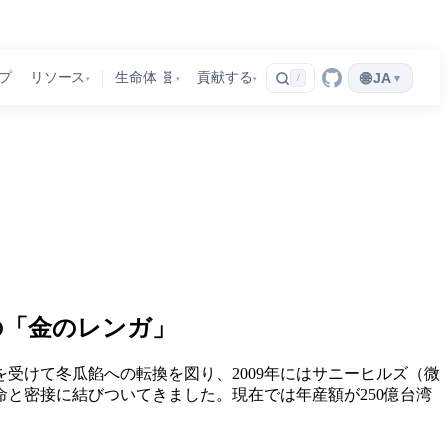
🌐
プ
リソース
生命体 🧬
貢献する
JA
▾
/
▾
▾
▾
の「金のレンガ」
を受けて冬瓜餡への転換を図り、2009年にはサニーヒルズ（微
と密接に結びついてきました。現在では年産額が250億台湾