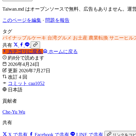
Taiwan.md はオープンソースで無料、広告もありませ
このページを編集
·
問題を報告
タグ
パイナップルケーキ
台湾グルメ
お土産
農業転換
サニーヒル
共有
カテゴリに戻る
ホームに戻る
約8分で読めます
2026年4月24日
更新 2026年7月27日
改訂 4 回
コミット caa1052
日本語
貢献者
Che-Yu Wu
共有
X で共有
Facebook で共有
LINE で共有
リンクをコ