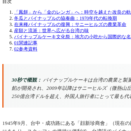
目次
「鳳餅」から「金のレンガ」へ：時空を越えた改良の軌
冬瓜とパイナップルの協奏曲：1970年代の転換期
在来種パイナップルの復興：サニーヒルズの農業革命
産額と流派：世界へ広がる台湾の味
パイナップルケーキ文化祭：地方の小吃から国際的な名
01
関連記事
02
参考資料
30秒で概観：
パイナップルケーキは台湾の農業と製菓
餡が開発され、2009年以降はサニーヒルズ（微熱
250億台湾ドルを超え、外国人旅行者にとって最も
1945年9月、台中・成功路にある「顔新珍商會」（現