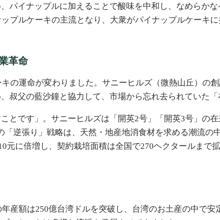
め、パイナップルに加えることで酸味を中和し、なめらかな
ナップルケーキの主流となり、大衆がパイナップルケーキ
業革命
ケーキの運命が変わりました。サニーヒルズ（微熱山丘）の
め、叔父の藍沙鐘と協力して、市場から忘れ去られていた「
ことです」。サニーヒルズは「開英2号」「開英3号」の
の「逆張り」戦略は、天然・地産地消食材を求める潮流の
ら10元に倍増し、契約栽培面積は全国で270ヘクタールま
の年産額は250億台湾ドルを突破し、台湾のお土産の中で