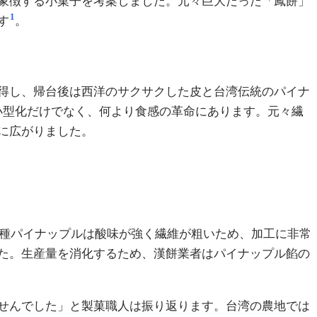
象徴する小菓子を考案しました。元々巨大だった「鳳餅」
1
す
。
得し、帰台後は西洋のサクサクした皮と台湾伝統のパイナ
小型化だけでなく、何より食感の革命にあります。元々繊
に広がりました。
来種パイナップルは酸味が強く繊維が粗いため、加工に非常
た。生産量を消化するため、漢餅業者はパイナップル餡の
せんでした」と製菓職人は振り返ります。台湾の農地では