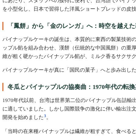
にあたり、スタッフへの接待に便利で、台湾語でパイナ
を小型化し、日本で習得した洋風ショートブレッドの皮
「鳳餅」から「金のレンガ」へ：時空を越えた
パイナップルケーキの誕生は、本質的に東西の製菓技術
ップル餡を組み合わせ、漢餅（伝統的な中国風餅）の重
維が粗く硬かったパイナップル餡が、ミルク香るサクサ
パイナップルケーキが真に「国民の菓子」へと歩み出し
冬瓜とパイナップルの協奏曲：1970年代の転換
1970年代以前、台湾は世界第二位のパイナップル缶詰
に適していました。しかし国際競争の激化に伴い輸出注
3
開発を始めました
。
「当時の在来種パイナップルは繊維が粗すぎて、食べる