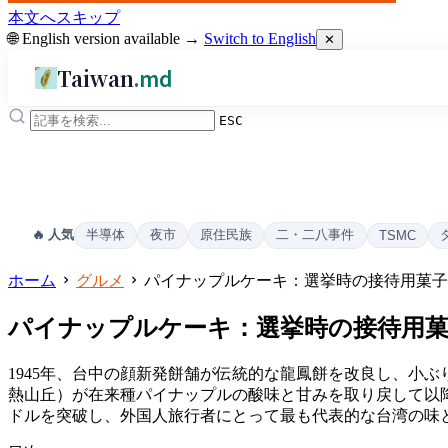
本文へスキップ
🌐 English version available →
Switch to English
✕
Taiwan
.md
ESC
半導体
夜市
原住民族
二・二八事件
🔥 人気
TSMC
ホーム
グルメ
パイナップルケーキ：選挙時の接待用菓子
パイナップルケーキ：選挙時の接待用菓
1945年、台中の顔新発餅舗が伝統的な龍鳳餅を改良し、小ぶ
熱山丘）が在来種パイナップルの酸味と甘みを取り戻して以降
ドルを突破し、外国人旅行者にとって最も代表的な台湾の味