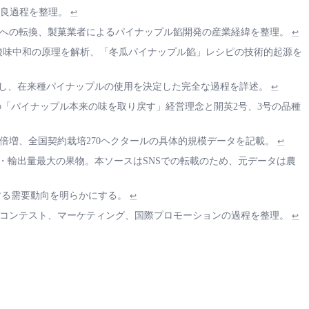
改良過程を整理。
↩
から内販への転換、製菓業者によるパイナップル餡開発の産業経緯を整理。
↩
酸味中和の原理を解析、「冬瓜パイナップル餡」レシピの技術的起源を
で創業し、在来種パイナップルの使用を決定した完全な過程を詳述。
↩
ルズの「パイナップル本来の味を取り戻す」経営理念と開英2号、3号の品種
倍増、全国契約栽培270ヘクタールの具体的規模データを記載。
↩
額・輸出量最大の果物。本ソースはSNSでの転載のため、元データは農
対する需要動向を明らかにする。
↩
祭のコンテスト、マーケティング、国際プロモーションの過程を整理。
↩