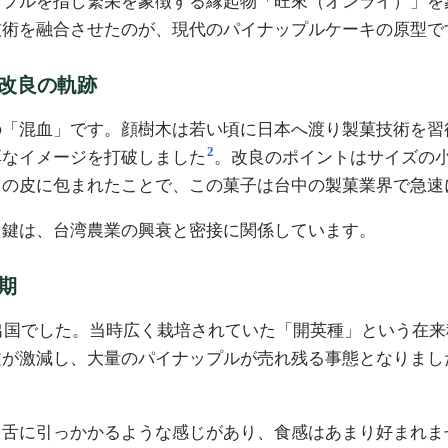
ップルを指し繁栄を象徴する縁起物「旺來（オンライ）」を
技術を融合させたのが、現代のパイナップルケーキの原型で
改良の軌跡
の「混血」です。顔樹木は若い頃に日本へ渡り製菓技術を習
2
厚なイメージを打破しました
。改良のポイントはサイズの
クの皮に包まれたことで、この菓子は台中の製菓業界で急速
た鍵は、台湾農業の興衰と密接に関係しています。
期
輸出国でした。当時広く栽培されていた「開英種」という在
文が激減し、大量のパイナップルが売れ残る事態となりまし
と舌に引っかかるような感じがあり、食感はあまり好まれま