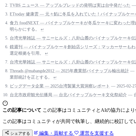
TVBS ニュース — アップルブレッドの発明は実は台中発だった
—
ETtoday 健康雲 — 元々餡に冬瓜を入れていた！パイナップルケ
食力 foodNEXT — パイナップルケーキが冬瓜ケーキに変わった理
明らかにする。
↩
台湾光華雑誌 — サニーヒルズ：八卦山麓のパイナップルケーキ伝
鏡週刊 — パイナップルケーキ創始店シリーズ：マッカーサーも
選定根拠を引用。
↩
台湾光華雑誌 — サニーヒルズ：八卦山麓のパイナップルケーキ伝
Threads @mabangde2012 — 2025年農業部パイナップル輸出統計
—
業部統計を正とする。
↩
ビッグデータ企業 — 2025台湾製菓大賞洞察レポート
— 2025
台北市政府観光伝播局 — 台北パイナップルケーキ文化祭紹介
— 
この記事について
この記事はコミュニティとAIの協力によ
この記事はコミュニティが共同で執筆し、継続的に校訂して
編集・貢献する
運営を支援する
シェアする