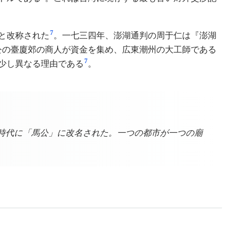
7
と改称された
。一七三四年、澎湖通判の周于仁は『澎湖
公の臺廈郊の商人が資金を集め、広東潮州の大工師である
7
少し異なる理由である
。
時代に「馬公」に改名された。一つの都市が一つの廟