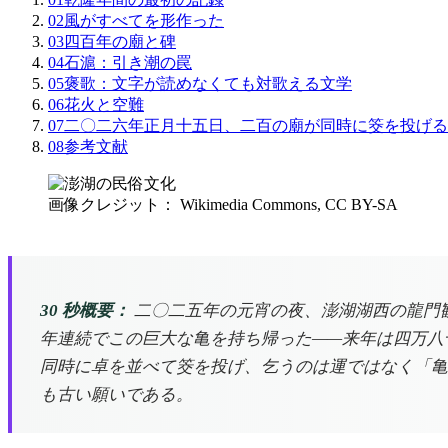
02
風がすべてを形作った
03
四百年の廟と碑
04
石滬：引き潮の罠
05
褒歌：文字が読めなくても対歌える文学
06
花火と空難
07
二〇二六年正月十五日、二百の廟が同時に筊を投げる
08
参考文献
画像クレジット： Wikimedia Commons, CC BY-SA
30 秒概要：
二〇二五年の元宵の夜、澎湖湖西の龍門
年連続でこの巨大な亀を持ち帰った——来年は四万八
同時に卓を並べて筊を投げ、乞うのは運ではなく「亀
も古い願いである。