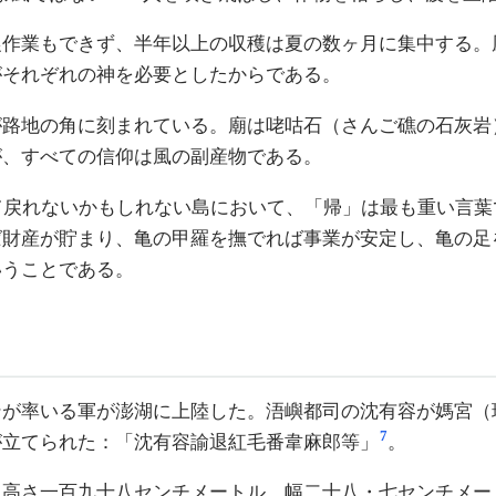
農作業もできず、半年以上の収穫は夏の数ヶ月に集中する。
がそれぞれの神を必要としたからである。
が路地の角に刻まれている。廟は咾咕石（さんご礁の石灰岩
が、すべての信仰は風の副産物である。
て戻れないかもしれない島において、「帰」は最も重い言
ば財産が貯まり、亀の甲羅を撫でれば事業が安定し、亀の足
いうことである。
ンが率いる軍が澎湖に上陸した。浯嶼都司の沈有容が媽宮（
7
が立てられた：「沈有容諭退紅毛番韋麻郎等」
。
、高さ一百九十八センチメートル、幅二十八・七センチメー