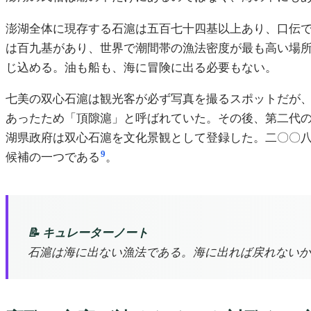
澎湖全体に現存する石滬は五百七十四基以上あり、口伝
は百九基があり、世界で潮間帯の漁法密度が最も高い場
じ込める。油も船も、海に冒険に出る必要もない。
七美の双心石滬は観光客が必ず写真を撮るスポットだが
あったため「頂隙滬」と呼ばれていた。その後、第二代
湖県政府は双心石滬を文化景観として登録した。二〇〇
9
候補の一つである
。
📝 キュレーターノート
石滬は海に出ない漁法である。海に出れば戻れないか