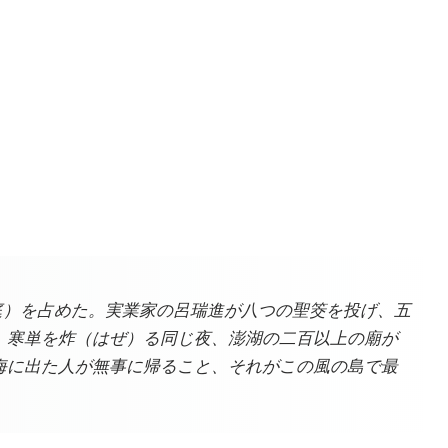
庭）を占めた。実業家の呂瑞進が八つの聖筊を投げ、五
、寒単を炸（はぜ）る同じ夜、澎湖の二百以上の廟が
海に出た人が無事に帰ること、それがこの風の島で最