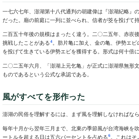
一七六七年、澎湖第十八代通判の胡建偉は『澎湖紀略』
だった。廟の前庭に一列に並べられ、信者が筊を投げて
二百五十年後の規模はまったく違う。二〇二五年、赤崁
4
挑戦したことがある
。肪片亀に加え、金の亀、伊勢エビ
を投げて生きている伊勢エビを獲得する。形式は何十倍
二〇二五年六月、「澎湖上元乞亀」が正式に澎湖県無形
ものであるという公式な承認である。
風がすべてを形作った
澎湖の民俗を理解するには、まず風を理解しなければな
毎年十月から翌年三月まで、北東の季節風が台湾海峡を
6
ートルを超える日は五六パーセントを占める
。これはそ