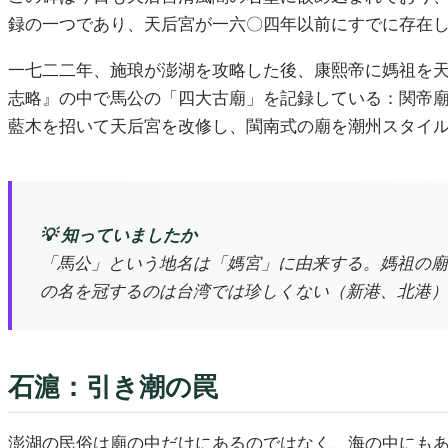
録の一つであり、天后宮が一六〇四年以前にすでに存在
一七二二年、施琅が澎湖を攻略した後、康熙帝に媽祖を
志略』の中で馬公の「四大古廟」を記録している：関帝
藍木を招いて天后宮を改修し、閩南式の廟を潮州スタイ
💡 知っていましたか
「馬公」という地名は「媽宮」に由来する。媽祖の廟
の名を冠するのは台湾では珍しくない（新港、北港）
石滬：引き潮の罠
澎湖の民俗は廟の中だけにあるのではなく、海の中にも