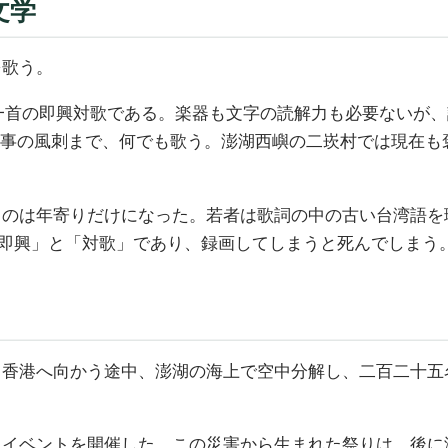
文学
を歌う。
組で一首の即興対歌である。楽器も文字の読解力も必要ない
時事の風刺まで、何でも歌う。澎湖西嶼の二崁村では現在も
るのは年寄りだけになった。若者は歌詞の中の古い台湾語を
は「即興」と「対歌」であり、録画してしまうと死んでしま
ら香港へ向かう途中、澎湖の海上で空中分解し、二百二十五
。
」イベントを開催した。この災害から生まれた祭りは、後に