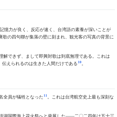
が、記憶力が良く、反応が速く、台湾語の素養が深いことが
褒歌の四句聯が集落の壁に刻まれ、観光客の写真の背景に
理解できず、まして即興対歌は到底無理である。これは
10
う。伝えられるのは生きた人間だけである
。
11
名全員が犠牲となった
。これは台湾航空史上最も深刻な
澎湖国際海上花火祭へと発展した——二〇二四年は五十三