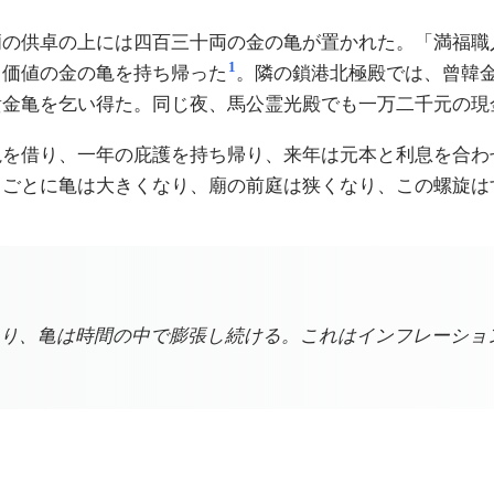
廟の供卓の上には四百三十両の金の亀が置かれた。「満福職
1
る価値の金の亀を持ち帰った
。隣の鎖港北極殿では、曾韓
貴金亀を乞い得た。同じ夜、馬公霊光殿でも一万二千元の現
亀を借り、一年の庇護を持ち帰り、来年は元本と利息を合わ
るごとに亀は大きくなり、廟の前庭は狭くなり、この螺旋は
り、亀は時間の中で膨張し続ける。これはインフレーショ