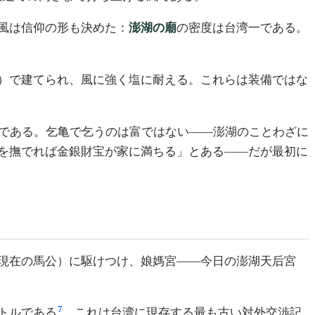
風は信仰の形も決めた：
澎湖の廟
の密度は台湾一である。
）で建てられ、風に強く塩に耐える。これらは装備ではな
葉である。乞亀で乞うのは富ではない——澎湖のことわざに
を撫でれば金銀財宝が家に満ちる」とある——だが最初に
現在の馬公）に駆けつけ、娘媽宮——今日の澎湖天后宮
7
トルである
。これは台湾に現存する最も古い対外交渉記