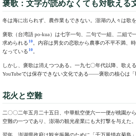
褒歌：文字が読めなくても対歌える
冬は海に出られず、農作業もできない。澎湖の人々は歌
褒歌（台湾語 po-kua）は七字一句、二句で一組、二
10
求められる
。内容は男女の恋歌から農事の不平不満、
10
なっている
。
しかし、褒歌は消えつつある。一九七〇年代以降、歌え
YouTubeでは保存できない文化である——褒歌の核心
花火と空難
二〇〇二年五月二十五日、中華航空便六一一便が桃園か
空難の一つであり、澎湖の観光産業にも大打撃を与えた
翌年、澎湖県政府は観光振興のために「千万風情在菊島