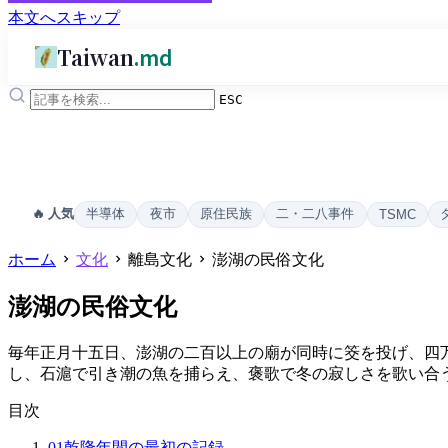
本文へスキップ
Taiwan
.md
ESC
半導体
夜市
原住民族
二・二八事件
🔥 人気
TSMC
ホーム
文化
離島文化
澎湖の民俗文化
澎湖の民俗文化
毎年正月十五日、澎湖の二百以上の廟が同時に筊を投げ、四
し、石滬で引き潮の魚を捕らえ、褒歌で冬の寂しさを歌い合
目次
01
乾隆年間の最初の記録