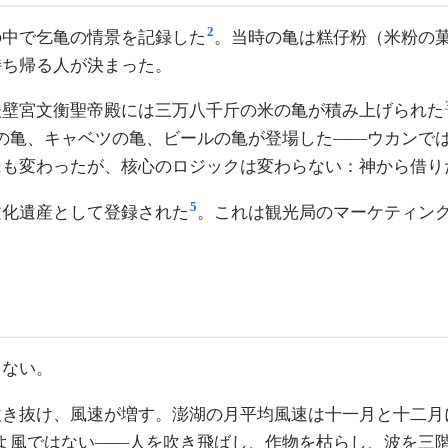
2
の中で乞亀の情景を記録した
。当時の亀は糕仔粉（米粉の
持ち帰る人が決まった。
後壁宮文衡聖帝殿には三万八千斤の米の亀が積み上げられた
の亀、キャベツの亀、ビールの亀が登場した——ウカンで
にも変わったが、核心のロジックは変わらない：神から借り
5
文化遺産として登録された
。これは観光局のマーケティン
らない。
吹き抜け、風速が増す。澎湖の月平均風速は十一月と十二月
よ風ではない——人を吹き飛ばし、作物を枯らし、波を三