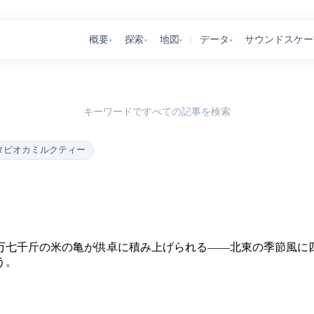
概要
探索
地図
データ
サウンドスケー
▾
▾
▾
▾
キーワードですべての記事を検索
タピオカミルクティー
万七千斤の米の亀が供卓に積み上げられる——北東の季節風に
う。