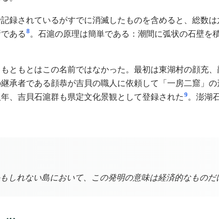
で記録されているがすでに消滅したものを含めると、総数は
8
所である
。石滬の原理は簡単である：潮間に弧状の石壁を
、もともとはこの名前ではなかった。最初は東湖村の顔充、
の継承者である顔恭が吉貝の職人に依頼して「一房二窟」の
9
八年、吉貝石滬群も県定文化景観として登録された
。澎湖
もしれない島において、この発明の意味は経済的なものだ