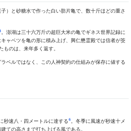
菓子）と砂糖水で作った白い肪片亀で、数十斤ほどの重さ
3
。澎湖は三十六万斤の超巨大米の亀でギネス世界記録に
はキャベツを亀の形に積み上げ、興仁懋霊殿では信者が筊
たものは、来年多く返す。
グラベルではなく、この人神契約の仕組みが保存に値する
6
に秒速八・四メートルに達する
。冬季に風速が秒速十メ
階建ての高さまで打ち上げる風である。