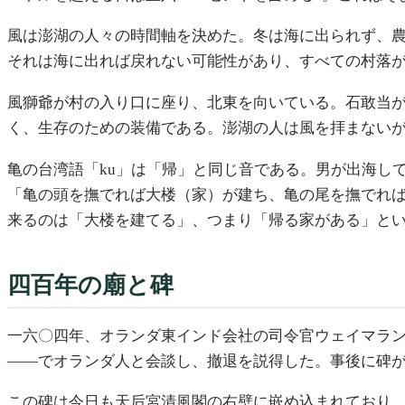
風は澎湖の人々の時間軸を決めた。冬は海に出られず、
それは海に出れば戻れない可能性があり、すべての村落
風獅爺が村の入り口に座り、北東を向いている。石敢当
く、生存のための装備である。澎湖の人は風を拝まない
亀の台湾語「ku」は「帰」と同じ音である。男が出海し
「亀の頭を撫でれば大楼（家）が建ち、亀の尾を撫でれ
来るのは「大楼を建てる」、つまり「帰る家がある」と
四百年の廟と碑
一六〇四年、オランダ東インド会社の司令官ウェイマラ
——でオランダ人と会談し、撤退を説得した。事後に碑
この碑は今日も天后宮清風閣の右壁に嵌め込まれており