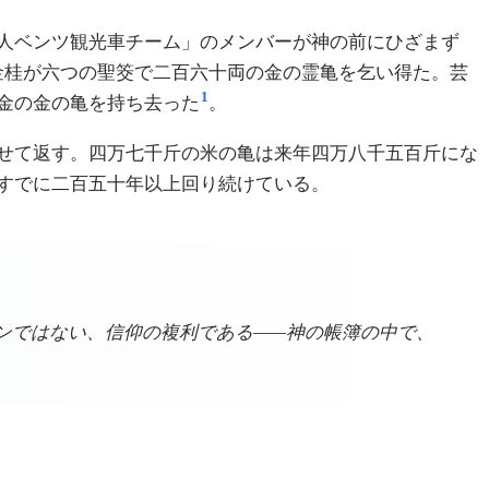
人ベンツ観光車チーム」のメンバーが神の前にひざまず
金桂が六つの聖筊で二百六十両の金の霊亀を乞い得た。芸
1
金の金の亀を持ち去った
。
せて返す。四万七千斤の米の亀は来年四万八千五百斤にな
すでに二百五十年以上回り続けている。
ンではない、信仰の複利である——神の帳簿の中で、