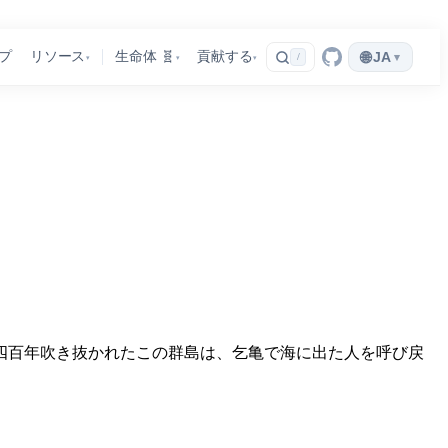
🌐
プ
リソース
生命体 🧬
貢献する
JA
▾
/
▾
▾
▾
四百年吹き抜かれたこの群島は、乞亀で海に出た人を呼び戻