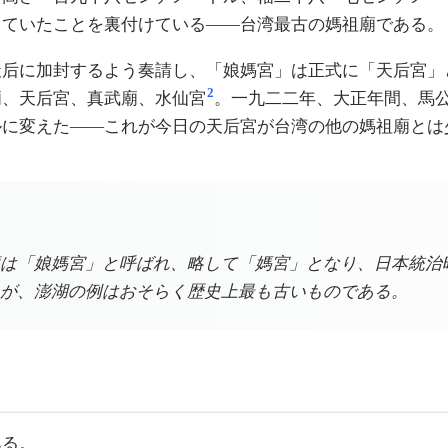
していたことを裏付けている——台湾最古の媽祖廟である。
天后に加封するよう奏請し、「娘媽宮」は正式に「天后宮」
2
廟、天后宮、真武廟、水仙宮
。一九二二年、大正年間、馬
ルに変えた——これが今日の天后宮が台湾の他の媽祖廟とは
は「娘媽宮」と呼ばれ、略して「媽宮」となり、日本統治
が、澎湖の例はおそらく歴史上最も古いものである。
ある。