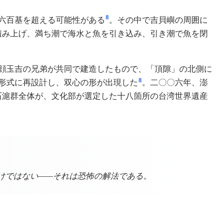
8
六百基を超える可能性がある
。その中で吉貝嶼の周囲に
積み上げ、満ち潮で海水と魚を引き込み、引き潮で魚を閉
顔玉吉の兄弟が共同で建造したもので、「頂隙」の北側に
8
形式に再設計し、双心の形が出現した
。二〇〇六年、澎
石滬群全体が、文化部が選定した十八箇所の台湾世界遺産
けではない——それは恐怖の解法である。