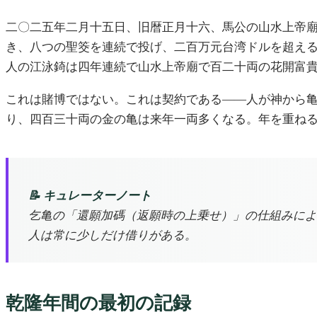
二〇二五年二月十五日、旧暦正月十六、馬公の山水上帝
き、八つの聖筊を連続で投げ、二百万元台湾ドルを超え
人の江泳錡は四年連続で山水上帝廟で百二十両の花開富
これは賭博ではない。これは契約である——人が神から
り、四百三十両の金の亀は来年一両多くなる。年を重ね
📝 キュレーターノート
乞亀の「還願加碼（返願時の上乗せ）」の仕組みによ
人は常に少しだけ借りがある。
乾隆年間の最初の記録