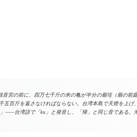
観音宮の前に、四万七千斤の米の亀が半分の廟埕（廟の前
千五百斤を返さなければならない。台湾本島で天燈を上げ
」——台湾語で「ku」と発音し、「帰」と同じ音である。