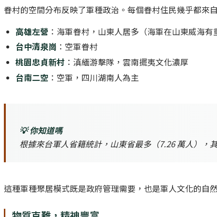
眷村的空間分布反映了軍種政治。每個眷村住民幾乎都來
高雄左營
：海軍眷村，山東人居多（海軍在山東威海有
台中清泉崗
：空軍眷村
桃園忠貞新村
：滇緬游擊隊，雲南擺夷文化濃厚
台南二空
：空軍，四川湖南人為主
💡 你知道嗎
根據來台軍人省籍統計，山東省最多（7.26 萬人），其
這種軍種聚居模式既是政府管理需要，也是軍人文化的自
物質克難，精神豐富