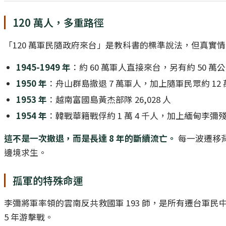
120 萬人，多重路徑
「120 萬軍民隨政府來台」是教科書的標準說法，但真實情況
1945-1949 年
：約 60 萬軍人直接來台，另有約 50 萬
1950 年
：舟山群島撤退 7 萬軍人，加上隨軍民眾約 12 
1953 年
：越南富國島黃杰部隊 26,028 人
1954 年
：韓戰華籍戰俘約 1 萬 4 千人，加上緬甸李彌殘
這不是一次撤退，而是長達 8 年的斷續流亡。
每一波遷移
邊境求生。
孤軍的特殊命運
李彌將軍率領的雲南反共救國軍 193 師，是所有遷台軍
5 年游擊戰。