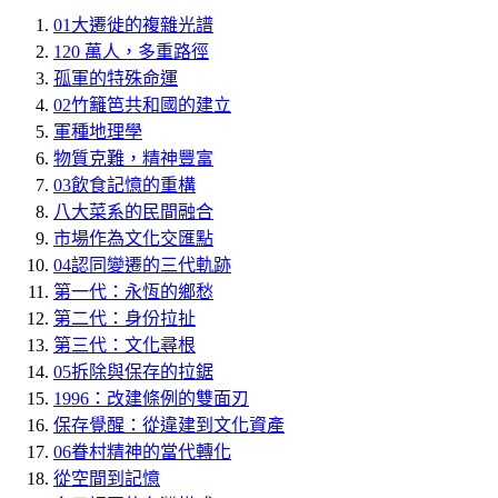
01
大遷徙的複雜光譜
120 萬人，多重路徑
孤軍的特殊命運
02
竹籬笆共和國的建立
軍種地理學
物質克難，精神豐富
03
飲食記憶的重構
八大菜系的民間融合
市場作為文化交匯點
04
認同變遷的三代軌跡
第一代：永恆的鄉愁
第二代：身份拉扯
第三代：文化尋根
05
拆除與保存的拉鋸
1996：改建條例的雙面刃
保存覺醒：從違建到文化資產
06
眷村精神的當代轉化
從空間到記憶