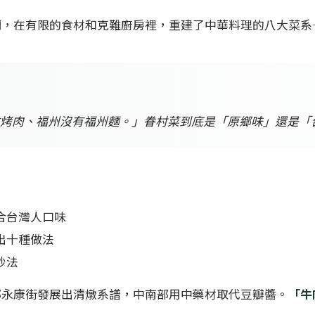
們，在有限的食材和克難廚房裡，重建了中華料理的八大菜系
烤肉、福州沒有福州麵。」眷村菜到底是「原鄉味」還是「
合台灣人口味
出十種做法
炒法
部永康街發展出清燉系譜，中南部用中藥材取代豆瓣醬。
「牛