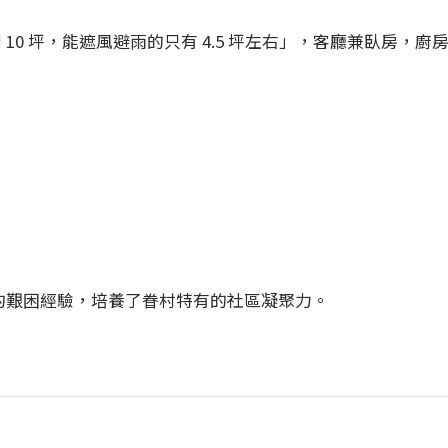
10 坪，能遮風避雨的只有 4.5 坪左右」，客廳兼臥房，
的艱困經驗，培養了眷村特有的社區凝聚力。