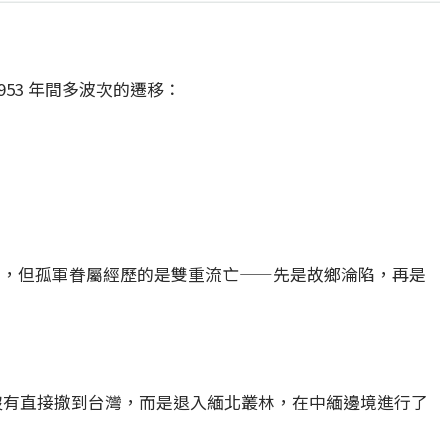
953 年間多波次的遷移：
，但孤軍眷屬經歷的是雙重流亡——先是故鄉淪陷，再是
隊沒有直接撤到台灣，而是退入緬北叢林，在中緬邊境進行了