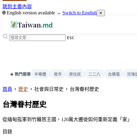
跳到主要內容
🌐 English version available →
Switch to English
✕
Taiwan
.md
ESC
半導體
夜市
原住民
二二八
台積電
珍珠
🔥 熱門搜尋
首頁
歷史
社會與日常史
台灣眷村歷史
台灣眷村歷史
從緬甸孤軍到竹籬笆王國，120萬大遷徙如何重新定義「家」
目錄