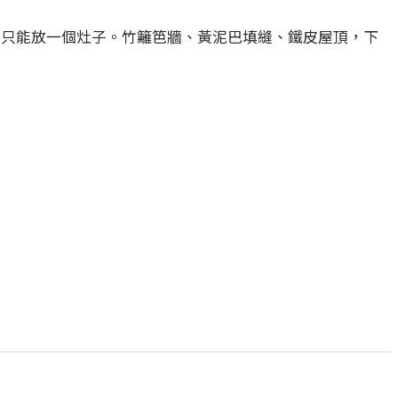
廚房只能放一個灶子。竹籬笆牆、黃泥巴填縫、鐵皮屋頂，下