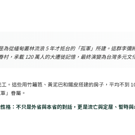
為從緬甸叢林流浪 5 年才抵台的「孤軍」所建。這群李彌
 多座眷村，承載 120 萬人的大遷徙記憶，最終演變為台灣多元
快速完工。這些用竹籬笆、黃泥巴和鐵皮搭建的房子，平均不到 
孤軍」眷屬。
雜性格：不只是外省與本省的對話，更是流亡與定居、暫時與