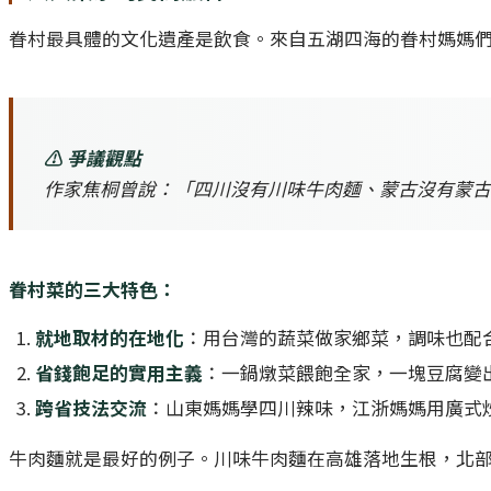
眷村最具體的文化遺產是飲食。來自五湖四海的眷村媽媽
⚠️ 爭議觀點
作家焦桐曾說：「四川沒有川味牛肉麵、蒙古沒有蒙古
眷村菜的三大特色：
就地取材的在地化
：用台灣的蔬菜做家鄉菜，調味也配
省錢飽足的實用主義
：一鍋燉菜餵飽全家，一塊豆腐變
跨省技法交流
：山東媽媽學四川辣味，江浙媽媽用廣式
牛肉麵就是最好的例子。川味牛肉麵在高雄落地生根，北