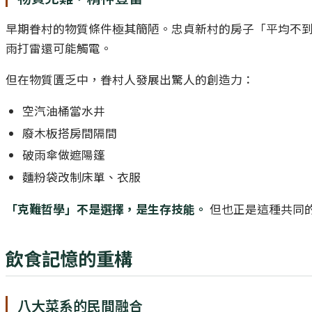
早期眷村的物質條件極其簡陋。忠貞新村的房子「平均不到 
雨打雷還可能觸電。
但在物質匱乏中，眷村人發展出驚人的創造力：
空汽油桶當水井
廢木板搭房間隔間
破雨傘做遮陽篷
麵粉袋改制床單、衣服
「克難哲學」不是選擇，是生存技能。
但也正是這種共同
飲食記憶的重構
八大菜系的民間融合