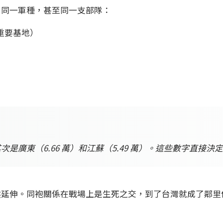
自同一軍種，甚至同一支部隊：
重要基地）
次是廣東（6.66 萬）和江蘇（5.49 萬）。這些數字直接
然延伸。同袍關係在戰場上是生死之交，到了台灣就成了鄰里