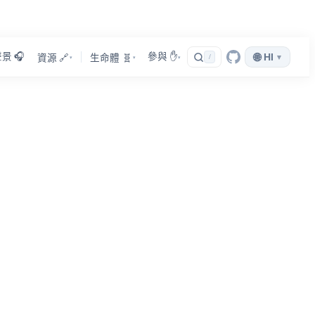
景 🎧
參與 ✋
🌐
HI
▾
資源 🔗
生命體 🧬
/
▾
▾
▾