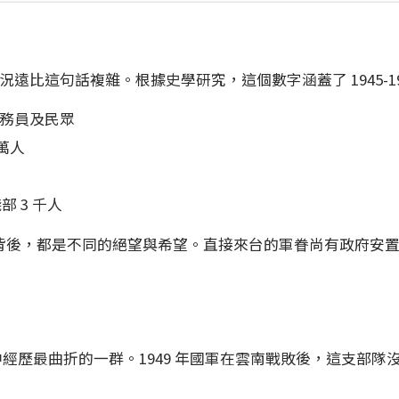
遠比這句話複雜。根據史學研究，這個數字涵蓋了 1945-1
公務員及民眾
萬人
部 3 千人
背後，都是不同的絕望與希望。直接來台的軍眷尚有政府安置
民中經歷最曲折的一群。1949 年國軍在雲南戰敗後，這支部