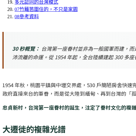
多元認同的台灣模式
07
竹籬笆圍住的，不只是家園
08
參考資料
30 秒概覽：
台灣第一座眷村並非為一般國軍而建，而是
沛流離的命運。從 1954 年起，全台陸續建起 300
1954 年秋，桃園平鎮與中壢交界處，530 戶簡陋房舍
政府直接來台的軍眷，而是從大陸到緬甸、再到台灣的「
忠貞新村，台灣第一座眷村的誕生，注定了眷村文化的複
大遷徙的複雜光譜