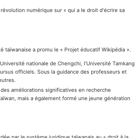
volution numérique sur « qui a le droit d'écrire sa
té taïwanaise a promu le « Projet éducatif Wikipédia ».
l'Université nationale de Chengchi, l'Université Tamkang
cursus officiels. Sous la guidance des professeurs et
eutres.
 des améliorations significatives en recherche
à Taïwan, mais a également formé une jeune génération
dée par le système juridique taïwanais au « droit à la