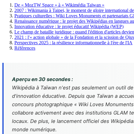
De « MozTW Space » à « Wikimédia Taïwan »
2007 : Wikimania à Taipei, le moment de gloire international 
Pratiques culturelles : Wiki Loves Monuments et partenariats
Renaissance numérique : le projet des Wikipédias en langues a
Innovation éducative : le projet éducatif Wikipédia (WEP)
Le champ de bataille juridique : quand l'édition d'articles devie
2021 : l'« action globale » de la Fondation et la scission de Q
Perspectives 2025 : la résilience informationnelle à l'ère de l'IA
Références
Aperçu en 30 secondes :
Wikipédia à Taïwan n'est pas seulement un outil de
d'innovation éducative. Depuis que Taïwan a accueil
concours photographique « Wiki Loves Monuments » 
collabore activement avec des institutions GLAM tel
locaux. De plus, le lancement officiel des Wikipédi
monde numérique.