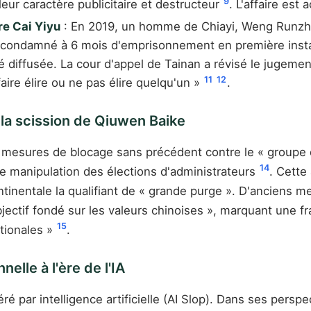
9
ur caractère publicitaire et destructeur
. L'affaire est
ire Cai Yiyu
: En 2019, un homme de Chiayi, Weng Runzhe, 
 été condamné à 6 mois d'emprisonnement en première ins
é diffusée. La cour d'appel de Tainan a révisé le jugemen
11
12
faire élire ou ne pas élire quelqu'un »
.
t la scission de Qiuwen Baike
 mesures de blocage sans précédent contre le « groupe d
14
de manipulation des élections d'administrateurs
. Cette
tinentale la qualifiant de « grande purge ». D'ancien
ectif fondé sur les valeurs chinoises », marquant une fr
15
ationales »
.
elle à l'ère de l'IA
ré par intelligence artificielle (AI Slop). Dans ses pers