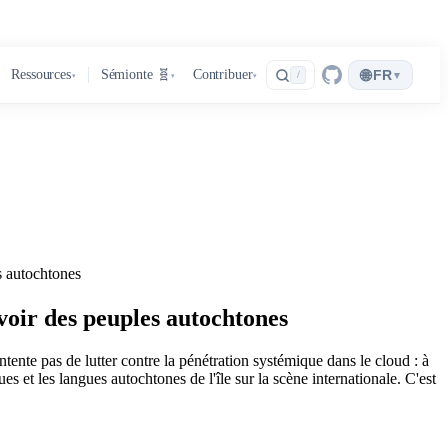
🌐
Ressources
Sémionte 🧬
Contribuer
FR
▾
/
▾
▾
▾
s autochtones
voir des peuples autochtones
nte pas de lutter contre la pénétration systémique dans le cloud : à
 et les langues autochtones de l'île sur la scène internationale. C'est