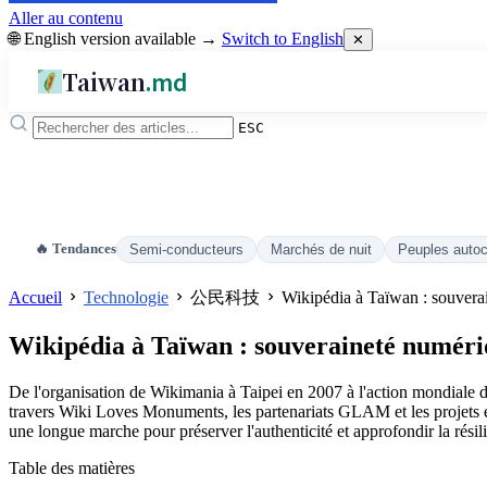
Aller au contenu
🌐 English version available →
Switch to English
✕
Taiwan
.md
ESC
🔥 Tendances
Semi-conducteurs
Marchés de nuit
Peuples auto
Accueil
Technologie
公民科技
Wikipédia à Taïwan : souverai
Wikipédia à Taïwan : souveraineté numériq
De l'organisation de Wikimania à Taipei en 2007 à l'action mondiale d
travers Wiki Loves Monuments, les partenariats GLAM et les projets éduc
une longue marche pour préserver l'authenticité et approfondir la résili
Table des matières