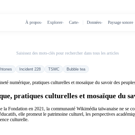
À propos
Explorer
Carte
Données
Paysage sonore
▾
▾
▾
▾
Saisissez des mots-clés pour rechercher dans tous les articles
chtones
Incident 228
TSMC
Bubble tea
neté numérique, pratiques culturelles et mosaïque du savoir des peuple
ue, pratiques culturelles et mosaïque du sa
e la Fondation en 2021, la communauté Wikimédia taïwanaise ne se conte
atifs, elle promeut le patrimoine culturel, les perspectives académiques
ence culturelle.