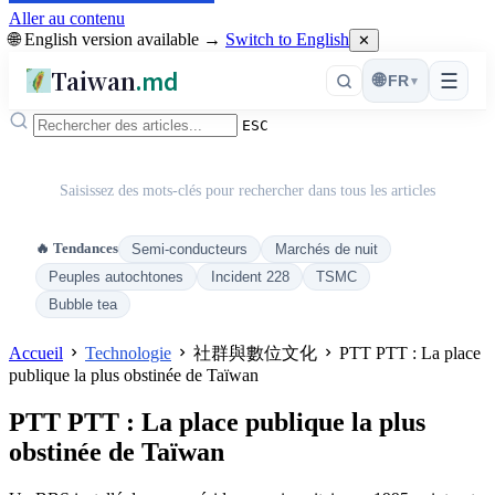
Aller au contenu
🌐 English version available →
Switch to English
✕
Taiwan
.md
☰
🌐
FR
▾
ESC
Saisissez des mots-clés pour rechercher dans tous les articles
🔥 Tendances
Semi-conducteurs
Marchés de nuit
Peuples autochtones
Incident 228
TSMC
Bubble tea
Accueil
Technologie
社群與數位文化
PTT PTT : La place
publique la plus obstinée de Taïwan
PTT PTT : La place publique la plus
obstinée de Taïwan