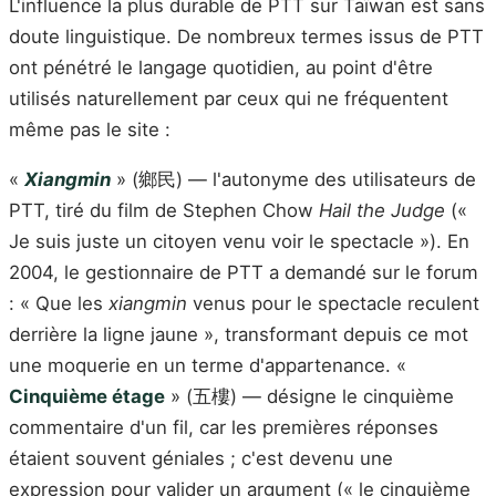
L'influence la plus durable de PTT sur Taïwan est sans
doute linguistique. De nombreux termes issus de PTT
ont pénétré le langage quotidien, au point d'être
utilisés naturellement par ceux qui ne fréquentent
même pas le site :
«
Xiangmin
» (鄉民) — l'autonyme des utilisateurs de
PTT, tiré du film de Stephen Chow
Hail the Judge
(«
Je suis juste un citoyen venu voir le spectacle »). En
2004, le gestionnaire de PTT a demandé sur le forum
: « Que les
xiangmin
venus pour le spectacle reculent
derrière la ligne jaune », transformant depuis ce mot
une moquerie en un terme d'appartenance. «
Cinquième étage
» (五樓) — désigne le cinquième
commentaire d'un fil, car les premières réponses
étaient souvent géniales ; c'est devenu une
expression pour valider un argument (« le cinquième