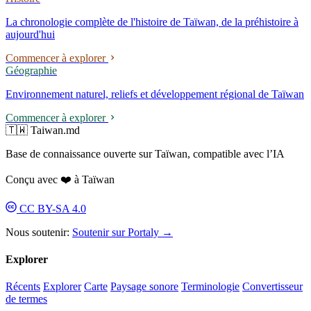
designer Nieh Yung-jen, je suis le citoyen Nieh Yung-jen. » À partir de
2024, il a remporté consécutivement quatre appels d'offres pour des
La chronologie complète de l'histoire de Taïwan, de la préhistoire à
systèmes d'identité d'entreprises publiques ; le 8 mai 2026, le
aujourd'hui
lancement du nouveau logo de Taipower a déclenché une controverse
de « favoritisme politique ».
Commencer à explorer
Géographie
Environnement naturel, reliefs et développement régional de Taïwan
Commencer à explorer
🇹🇼 Taiwan.md
Base de connaissance ouverte sur Taïwan, compatible avec l’IA
Conçu avec ❤️ à Taïwan
CC BY-SA 4.0
Nous soutenir:
Soutenir sur Portaly →
Explorer
Récents
Explorer
Carte
Paysage sonore
Terminologie
Convertisseur
de termes