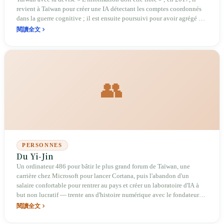
du droit d'auteur
revient à Taïwan pour créer une IA détectant les comptes coordonnés
dans la guerre cognitive ; il est ensuite poursuivi pour avoir agrégé des
actualités d'autrui afin de lutter contre la désinformation. Une même
閱讀全文
conviction, à la fois arme et motif de procès ; Taïwan se trouve
précisément à l'avant-garde d'une problématique mondiale encore sans
réponse.
👥
PERSONNES
Du Yi-Jin
Un ordinateur 486 pour bâtir le plus grand forum de Taïwan, une
carrière chez Microsoft pour lancer Cortana, puis l'abandon d'un
salaire confortable pour rentrer au pays et créer un laboratoire d'IA à
but non lucratif — trente ans d'histoire numérique avec le fondateur
légendaire de PTT
閱讀全文