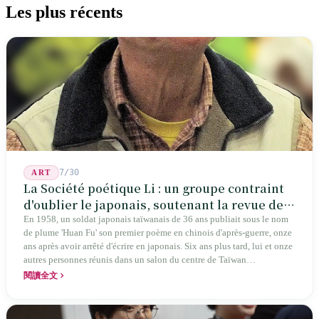
Les plus récents
7/30
ART
La Société poétique Li : un groupe contraint
d'oublier le japonais, soutenant la revue de
poésie chinoise la plus ancienne de Taïwan
En 1958, un soldat japonais taïwanais de 36 ans publiait sous le nom
de plume 'Huan Fu' son premier poème en chinois d'après-guerre, onze
ans après avoir arrêté d'écrire en japonais. Six ans plus tard, lui et onze
autres personnes réunis dans un salon du centre de Taïwan
transformaient cette expérience de mutisme générationnel en une
閱讀全文
société poétique nommée 'Li' (le champignon comestible) — 60 ans de
publication ininterrompue, écrivant la poétique locale des marges
jusqu'aux manuels scolaires du collège.