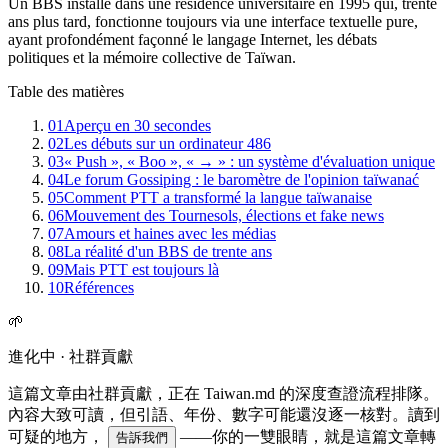
Un BBS installé dans une résidence universitaire en 1995 qui, trente
ans plus tard, fonctionne toujours via une interface textuelle pure,
ayant profondément façonné le langage Internet, les débats
politiques et la mémoire collective de Taïwan.
Table des matières
01
Aperçu en 30 secondes
02
Les débuts sur un ordinateur 486
03
« Push », « Boo », « → » : un système d'évaluation unique
04
Le forum Gossiping : le baromètre de l'opinion taïwanać
05
Comment PTT a transformé la langue taïwanaise
06
Mouvement des Tournesols, élections et fake news
07
Amours et haines avec les médias
08
La réalité d'un BBS de trente ans
09
Mais PTT est toujours là
10
Références
🌱
進化中 · 社群貢獻
這篇文章由社群貢獻，正在 Taiwan.md 的深度查證流程排隊。
內容大致可讀，但引語、年份、數字可能還沒逐一核對。讀到
可疑的地方，
——你的一雙眼睛，就是這篇文章轉
告訴我們