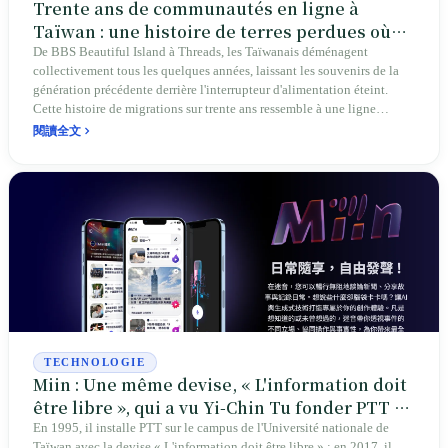
Trente ans de communautés en ligne à
Taïwan : une histoire de terres perdues où
l'on retrouve les adresses URL, mais pas les
De BBS Beautiful Island à Threads, les Taïwanais déménagent
collectivement tous les quelques années, laissant les souvenirs de la
photos
génération précédente derrière l'interrupteur d'alimentation éteint.
Cette histoire de migrations sur trente ans ressemble à une ligne
d'évolution de plateformes, mais en réalité, c'est une histoire de terres
閱讀全文
perdues sur la question « de qui est la terre » : plus la fidélité est
élevée, plus la souveraineté des données est faible.
TECHNOLOGIE
Miin : Une même devise, « L'information doit
être libre », qui a vu Yi-Chin Tu fonder PTT et
le mener devant les tribunaux pour violation
En 1995, il installe PTT sur le campus de l'Université nationale de
Taïwan avec la devise « L'information doit être libre » ; en 2017, il