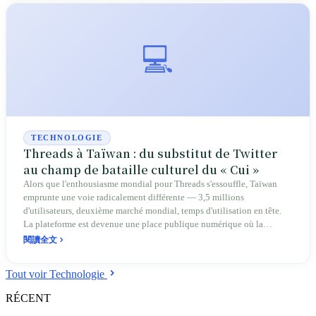
💻
TECHNOLOGIE
Threads à Taïwan : du substitut de Twitter
au champ de bataille culturel du « Cui »
Alors que l'enthousiasme mondial pour Threads s'essouffle, Taïwan
emprunte une voie radicalement différente — 3,5 millions
d'utilisateurs, deuxième marché mondial, temps d'utilisation en tête.
La plateforme est devenue une place publique numérique où la
Génération Z s'exprime sans filtre, les politiciens « descendent parmi
閱讀全文
le peuple » et les mèmes proliférant, redéfinissant ainsi l'écosystème
des réseaux sociaux taïwanais.
Tout voir Technologie
RÉCENT