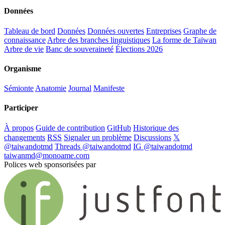
Données
Tableau de bord
Données
Données ouvertes
Entreprises
Graphe de
connaissance
Arbre des branches linguistiques
La forme de Taïwan
Arbre de vie
Banc de souveraineté
Élections 2026
Organisme
Sémionte
Anatomie
Journal
Manifeste
Participer
À propos
Guide de contribution
GitHub
Historique des
changements
RSS
Signaler un problème
Discussions
𝕏
@taiwandotmd
Threads @taiwandotmd
IG @taiwandotmd
taiwanmd@monoame.com
Polices web sponsorisées par