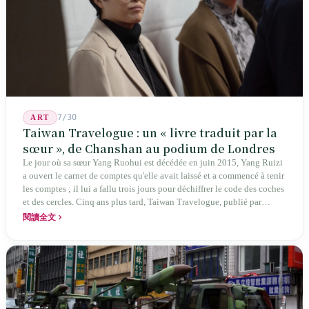
7/30
ART
Taiwan Travelogue : un « livre traduit par la
sœur », de Chanshan au podium de Londres
Le jour où sa sœur Yang Ruohui est décédée en juin 2015, Yang Ruizi
a ouvert le carnet de comptes qu'elle avait laissé et a commencé à tenir
les comptes ; il lui a fallu trois jours pour déchiffrer le code des coches
et des cercles. Cinq ans plus tard, Taiwan Travelogue, publié par
Chanshan, portait la mention « par Chihako Aoyama, traduit par Yang
閱讀全文
Shuangzi » — le nom du traducteur était celui de la sœur disparue.
NBA à New York en 2024, Booker Prize à Londres en 2026 : elle a
traduit un livre inexistant sous le nom de sa sœur.