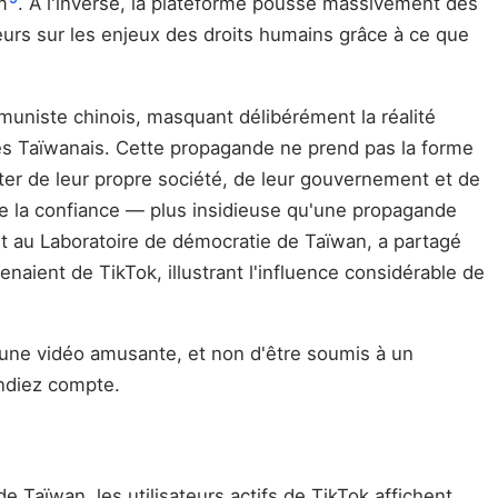
m
. À l'inverse, la plateforme pousse massivement des
teurs sur les enjeux des droits humains grâce à ce que
mmuniste chinois, masquant délibérément la réalité
nes Taïwanais. Cette propagande ne prend pas la forme
ter de leur propre société, de leur gouvernement et de
 de la confiance — plus insidieuse qu'une propagande
t au Laboratoire de démocratie de Taïwan, a partagé
aient de TikTok, illustrant l'influence considérable de
r une vidéo amusante, et non d'être soumis à un
endiez compte.
e Taïwan, les utilisateurs actifs de TikTok affichent