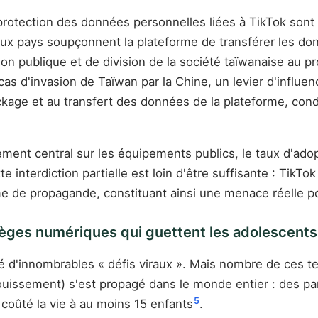
la protection des données personnelles liées à TikTok son
ux pays soupçonnent la plateforme de transférer les don
nion publique et de division de la société taïwanaise au p
s d'invasion de Taïwan par la Chine, un levier d'influenc
kage et au transfert des données de la plateforme, cond
nement central sur les équipements publics, le taux d'ad
 interdiction partielle est loin d'être suffisante : TikTo
e de propagande, constituant ainsi une menace réelle p
pièges numériques qui guettent les adolescents
gendré d'innombrables « défis viraux ». Mais nombre de c
ouissement) s'est propagé dans le monde entier : des part
5
 coûté la vie à au moins 15 enfants
.