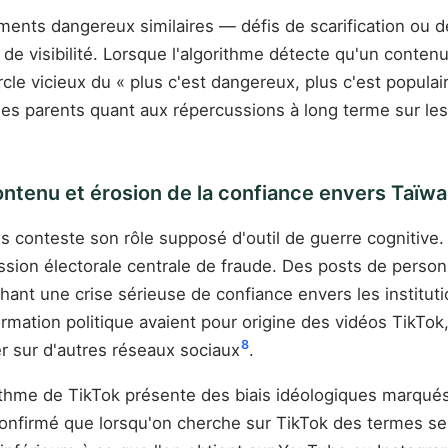
ents dangereux similaires — défis de scarification ou 
ir de visibilité. Lorsque l'algorithme détecte qu'un cont
cle vicieux du « plus c'est dangereux, plus c'est populai
s parents quant aux répercussions à long terme sur les va
contenu et érosion de la confiance envers Taïw
 conteste son rôle supposé d'outil de guerre cognitive. L
sion électorale centrale de fraude. Des posts de person
hant une crise sérieuse de confiance envers les institu
ormation politique avaient pour origine des vidéos TikTok
8
r sur d'autres réseaux sociaux
.
orithme de TikTok présente des biais idéologiques marqu
confirmé que lorsqu'on cherche sur TikTok des termes se