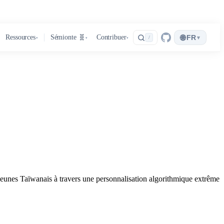
🌐
Ressources
Sémionte 🧬
Contribuer
FR
▾
/
▾
▾
▾
 jeunes Taïwanais à travers une personnalisation algorithmique extrême