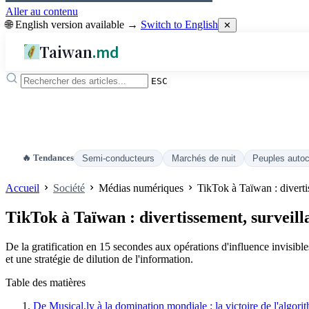
Aller au contenu
🌐 English version available →
Switch to English
✕
Taiwan
.md
ESC
🔥 Tendances
Semi-conducteurs
Marchés de nuit
Peuples auto
Accueil
Société
Médias numériques
TikTok à Taïwan : diverti
TikTok à Taïwan : divertissement, surveill
De la gratification en 15 secondes aux opérations d'influence invisib
et une stratégie de dilution de l'information.
Table des matières
De Musical.ly à la domination mondiale : la victoire de l'algori