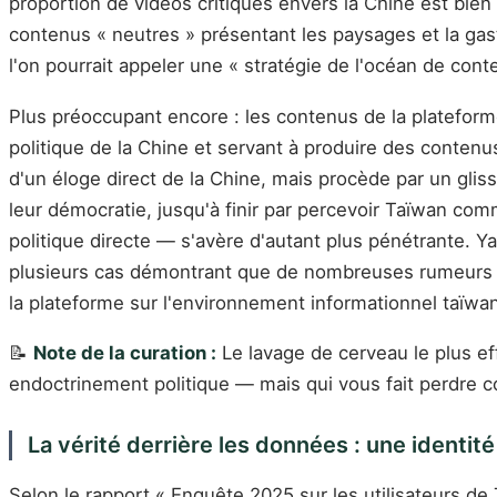
proportion de vidéos critiques envers la Chine est bien
contenus « neutres » présentant les paysages et la gastr
l'on pourrait appeler une « stratégie de l'océan de cont
Plus préoccupant encore : les contenus de la plateforme
politique de la Chine et servant à produire des conten
d'un éloge direct de la Chine, mais procède par un gli
leur démocratie, jusqu'à finir par percevoir Taïwan co
politique directe — s'avère d'autant plus pénétrante. 
plusieurs cas démontrant que de nombreuses rumeurs ayan
la plateforme sur l'environnement informationnel taïwa
📝
Note de la curation :
Le lavage de cerveau le plus ef
endoctrinement politique — mais qui vous fait perdre 
La vérité derrière les données : une identit
Selon le rapport « Enquête 2025 sur les utilisateurs de 