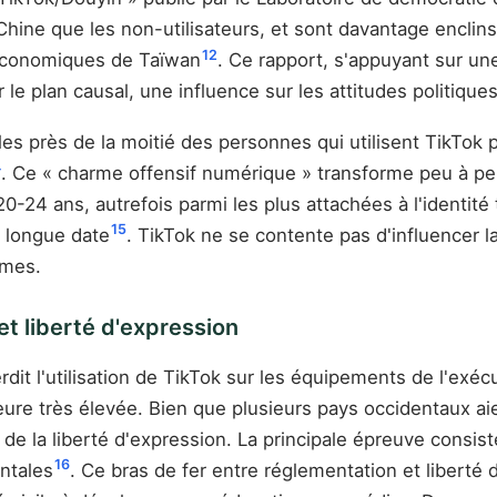
Chine que les non-utilisateurs, et sont davantage enclin
12
 économiques de Taïwan
. Ce rapport, s'appuyant sur u
 le plan causal, une influence sur les attitudes politique
es près de la moitié des personnes qui utilisent TikTok p
4
. Ce « charme offensif numérique » transforme peu à pe
0-24 ans, autrefois parmi les plus attachées à l'identit
15
 longue date
. TikTok ne se contente pas d'influencer la
êmes.
et liberté d'expression
dit l'utilisation de TikTok sur les équipements de l'exéc
eure très élevée. Bien que plusieurs pays occidentaux aie
de la liberté d'expression. La principale épreuve consiste
16
entales
. Ce bras de fer entre réglementation et libert