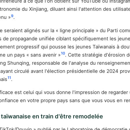
 inférieure à ce que l'on obtient sur YouTube ou Instagra
onomie du Xinjiang, diluant ainsi l'attention des utilisa
9
enu »
.
 seraient alignés sur la « ligne principale » du Parti co
us de propagande unifiée ciblant spécifiquement les jeu
ssement progressif qui pousse les jeunes Taïwanais à dou
10
mme un pays « sans avenir »
. Cette stratégie d'érosion
Yang Shunqing, responsable de l'analyse du renseignemen
t circulé avant l'élection présidentielle de 2024 proven
11
nais
.
ficace est celui qui vous donne l'impression de regarde
confiance en votre propre pays sans que vous vous en r
é taïwanaise en train d'être remodelée
TikTok/Douyin » publié par le Laboratoire de démocratie d