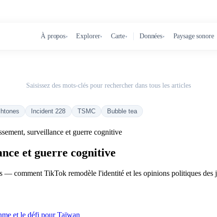
À propos
Explorer
Carte
Données
Paysage sonore
▾
▾
▾
▾
Saisissez des mots-clés pour rechercher dans tous les articles
chtones
Incident 228
TSMC
Bubble tea
ssement, surveillance et guerre cognitive
ance et guerre cognitive
les — comment TikTok remodèle l'identité et les opinions politiques des
thme et le défi pour Taïwan