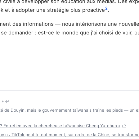
été civile à développer son éducation aux médias. Des ex
2
ok et à adopter une stratégie plus proactive
.
ement des informations — nous intériorisons une nouvel
 se demander : est-ce le monde que j'ai choisi de voir, o
 »
↩
é de Douyin, mais le gouvernement taïwanais traîne les pieds — un exper
sion ? Entretien avec la chercheuse taïwanaise Cheng Yu-chun »
↩
uyin : TikTok peut à tout moment, sur ordre de la Chine, se transfor