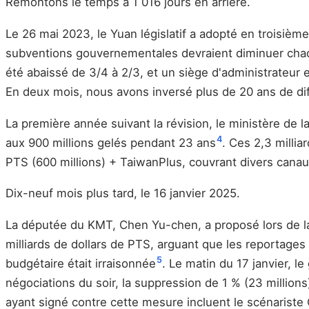
Remontons le temps à 1 016 jours en arrière.
Le 26 mai 2023, le Yuan législatif a adopté en troisièm
subventions gouvernementales devraient diminuer chaqu
été abaissé de 3/4 à 2/3, et un siège d'administrateur 
En deux mois, nous avons inversé plus de 20 ans de dif
La première année suivant la révision, le ministère de l
4
aux 900 millions gelés pendant 23 ans
. Ces 2,3 millia
PTS (600 millions) + TaiwanPlus, couvrant divers canau
Dix-neuf mois plus tard, le 16 janvier 2025.
La députée du KMT, Chen Yu-chen, a proposé lors de la 
milliards de dollars de PTS, arguant que les reportage
5
budgétaire était irraisonnée
. Le matin du 17 janvier, l
négociations du soir, la suppression de 1 % (23 millions
ayant signé contre cette mesure incluent le scénariste 