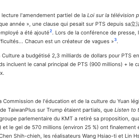
e lecture l'amendement partiel de la
Loi sur la télévision 
e année », une clause qui pesait sur PTS depuis sa立法 e
2
employé a été ajouté
. Lors de la conférence de presse, l
3
ficultés... Chacun est un créateur de vagues »
.
a Culture a budgétisé 2,3 milliards de dollars pour PTS e
rds incluent le canal principal de PTS (900 millions) + le c
x.
Commission de l'éducation et de la culture du Yuan légis
s de TaiwanPlus sur Trump étaient partials, que
Listen to
e groupe parlementaire du KMT a retiré sa proposition, qual
) et le gel de 570 millions (environ 25 %) ont finalement
Chen Shih-chieh, les réalisateurs Wang Hsiao-ti et Lin H