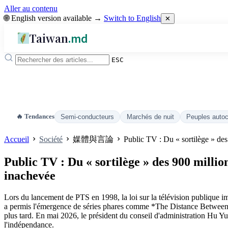
Aller au contenu
🌐 English version available →
Switch to English
✕
Taiwan
.md
ESC
🔥 Tendances
Semi-conducteurs
Marchés de nuit
Peuples auto
Accueil
Société
媒體與言論
Public TV : Du « sortilège » de
Public TV : Du « sortilège » des 900 milli
inachevée
Lors du lancement de PTS en 1998, la loi sur la télévision publique i
a permis l'émergence de séries phares comme *The Distance Between 
plus tard. En mai 2026, le président du conseil d'administration Hu Yuan
l'indépendance.