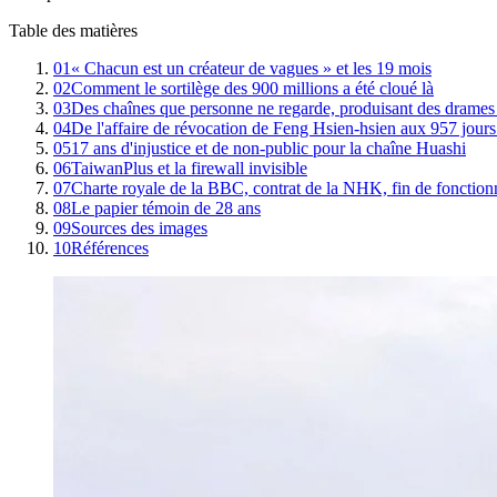
Table des matières
01
« Chacun est un créateur de vagues » et les 19 mois
02
Comment le sortilège des 900 millions a été cloué là
03
Des chaînes que personne ne regarde, produisant des drames 
04
De l'affaire de révocation de Feng Hsien-hsien aux 957 jours
05
17 ans d'injustice et de non-public pour la chaîne Huashi
06
TaiwanPlus et la firewall invisible
07
Charte royale de la BBC, contrat de la NHK, fin de fonctio
08
Le papier témoin de 28 ans
09
Sources des images
10
Références