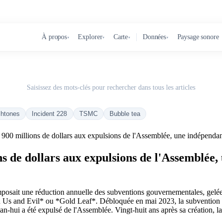
À propos
Explorer
Carte
Données
Paysage sonore
▾
▾
▾
▾
Saisissez des mots-clés pour rechercher dans tous les articles
chtones
Incident 228
TSMC
Bubble tea
s 900 millions de dollars aux expulsions de l'Assemblée, une indépend
ons de dollars aux expulsions de l'Assemblée
mposait une réduction annuelle des subventions gouvernementales, gelées
Us and Evil* ou *Gold Leaf*. Débloquée en mai 2023, la subvention a 
-hui a été expulsé de l'Assemblée. Vingt-huit ans après sa création, la leç