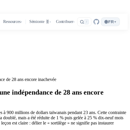
🌐
Ressources
Sémionte 🧬
Contribuer
FR
▾
/
▾
▾
▾
ance de 28 ans encore inachevée
, une indépendance de 28 ans encore
 à 900 millions de dollars taïwanais pendant 23 ans. Cette contrainte
doublé, mais a été réduite de 1 % puis gelée à 25 % dix-neuf mois
on est claire : délier le « sortilège » ne signifie pas instaurer