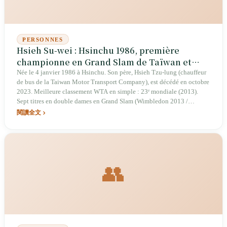
PERSONNES
Hsieh Su-wei : Hsinchu 1986, première
championne en Grand Slam de Taïwan et
sept titres en double dames
Née le 4 janvier 1986 à Hsinchu. Son père, Hsieh Tzu-lung (chauffeur
de bus de la Taiwan Motor Transport Company), est décédé en octobre
2023. Meilleure classement WTA en simple : 23ᵉ mondiale (2013).
Sept titres en double dames en Grand Slam (Wimbledon 2013 /
Roland-Garros 2014 / Wimbledon 2019 / Wimbledon 2021 / Roland-
閱讀全文
Garros 2023 / Wimbledon 2023 / Open d'Australie 2024). En 2021,
première Taïwanaise à atteindre les demi-finales de simple en Grand
Slam (Open d'Australie). Finaliste en double dames à Wimbledon en
juillet 2025.
👥