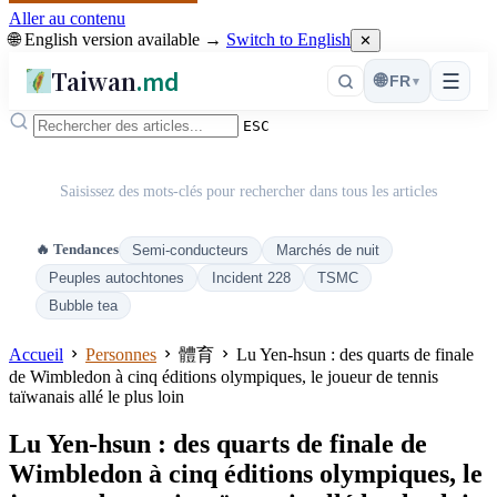
Aller au contenu
🌐 English version available →
Switch to English
✕
Taiwan
.md
☰
🌐
FR
▾
ESC
Saisissez des mots-clés pour rechercher dans tous les articles
🔥 Tendances
Semi-conducteurs
Marchés de nuit
Peuples autochtones
Incident 228
TSMC
Bubble tea
Accueil
Personnes
體育
Lu Yen-hsun : des quarts de finale
de Wimbledon à cinq éditions olympiques, le joueur de tennis
taïwanais allé le plus loin
Lu Yen-hsun : des quarts de finale de
Wimbledon à cinq éditions olympiques, le