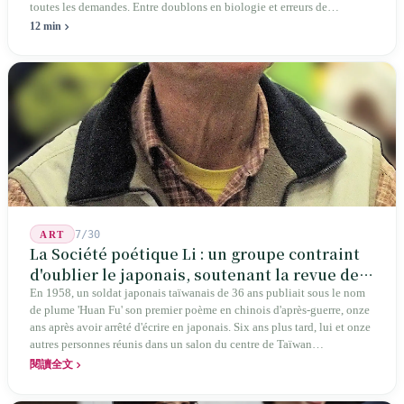
toutes les demandes. Entre doublons en biologie et erreurs de
graphiques en géographie, les autorités affirment que cela « n'affecte
12 min
pas la réponse ». Députés, parents et pétitionnaires exigent des preuves
vérifiables plutôt que de simples conclusions.
7/30
ART
La Société poétique Li : un groupe contraint
d'oublier le japonais, soutenant la revue de
poésie chinoise la plus ancienne de Taïwan
En 1958, un soldat japonais taïwanais de 36 ans publiait sous le nom
de plume 'Huan Fu' son premier poème en chinois d'après-guerre, onze
ans après avoir arrêté d'écrire en japonais. Six ans plus tard, lui et onze
autres personnes réunis dans un salon du centre de Taïwan
transformaient cette expérience de mutisme générationnel en une
閱讀全文
société poétique nommée 'Li' (le champignon comestible) — 60 ans de
publication ininterrompue, écrivant la poétique locale des marges