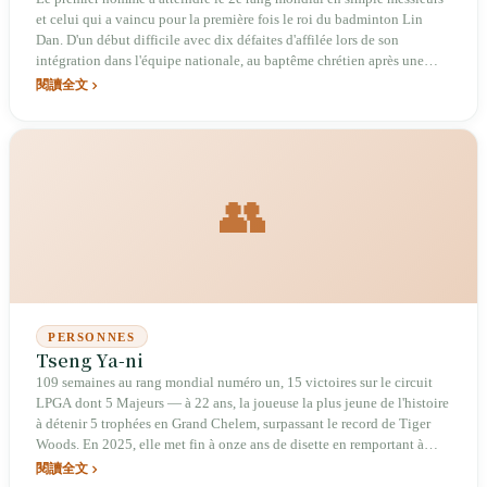
et celui qui a vaincu pour la première fois le roi du badminton Lin
Dan. D'un début difficile avec dix défaites d'affilée lors de son
intégration dans l'équipe nationale, au baptême chrétien après une
appendicite perforée, jusqu'au diagnostic précoce de cancer colorectal
閱讀全文
à 34 ans en mars 2023 : il a opéré et est reparti quelques jours plus tard
pour concourir à l'international. Il endure près d'une année de creux
avant de se qualifier pour les quarts de finale aux Jeux olympiques de
Paris la saison suivante. Chou Tien-chen ne s'appuie pas sur un talent
écrasant mais utilise une stratégie dite « usure » (patience), enchaînant
👥
des échanges longs, et élève ainsi le niveau maximal que peut
atteindre le badminton taïwanais.
PERSONNES
Tseng Ya-ni
109 semaines au rang mondial numéro un, 15 victoires sur le circuit
LPGA dont 5 Majeurs — à 22 ans, la joueuse la plus jeune de l'histoire
à détenir 5 trophées en Grand Chelem, surpassant le record de Tiger
Woods. En 2025, elle met fin à onze ans de disette en remportant à
nouveau un titre.
閱讀全文