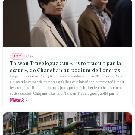
jusqu'aux manuels scolaires du collège.
7/30
ART
Taiwan Travelogue : un « livre traduit par la
sœur », de Chanshan au podium de Londres
Le jour où sa sœur Yang Ruohui est décédée en juin 2015, Yang Ruizi
a ouvert le carnet de comptes qu'elle avait laissé et a commencé à tenir
les comptes ; il lui a fallu trois jours pour déchiffrer le code des coches
et des cercles. Cinq ans plus tard, Taiwan Travelogue, publié par
Chanshan, portait la mention « par Chihako Aoyama, traduit par Yang
閱讀全文
Shuangzi » — le nom du traducteur était celui de la sœur disparue.
NBA à New York en 2024, Booker Prize à Londres en 2026 : elle a
traduit un livre inexistant sous le nom de sa sœur.