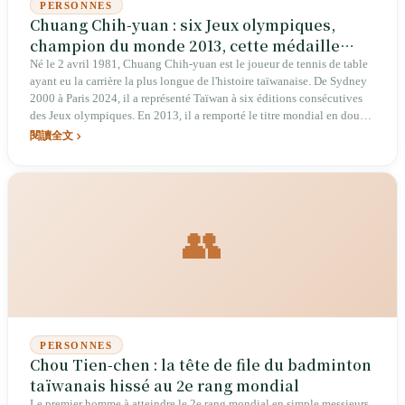
PERSONNES
Chuang Chih-yuan : six Jeux olympiques,
champion du monde 2013, cette médaille
olympique à un pas
Né le 2 avril 1981, Chuang Chih-yuan est le joueur de tennis de table
ayant eu la carrière la plus longue de l'histoire taïwanaise. De Sydney
2000 à Paris 2024, il a représenté Taïwan à six éditions consécutives
des Jeux olympiques. En 2013, il a remporté le titre mondial en double
masculin aux Championnats du monde de tennis de table avec Chen
閱讀全文
Chien-an. La médaille olympique reste le seul regret de sa carrière, la
dernière occasion ayant échoué lors du match pour la bronze à
Londres 2012. Après sa retraite, il est devenu professeur associé en
éducation physique à l'université Sun Yat-sen.
👥
PERSONNES
Chou Tien-chen : la tête de file du badminton
taïwanais hissé au 2e rang mondial
Le premier homme à atteindre le 2e rang mondial en simple messieurs