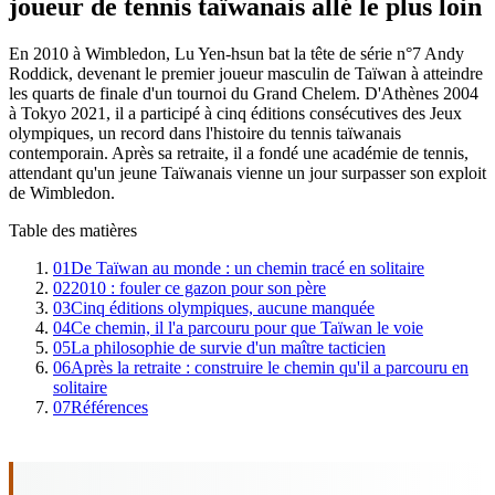
joueur de tennis taïwanais allé le plus loin
En 2010 à Wimbledon, Lu Yen-hsun bat la tête de série n°7 Andy
Roddick, devenant le premier joueur masculin de Taïwan à atteindre
les quarts de finale d'un tournoi du Grand Chelem. D'Athènes 2004
à Tokyo 2021, il a participé à cinq éditions consécutives des Jeux
olympiques, un record dans l'histoire du tennis taïwanais
contemporain. Après sa retraite, il a fondé une académie de tennis,
attendant qu'un jeune Taïwanais vienne un jour surpasser son exploit
de Wimbledon.
Table des matières
01
De Taïwan au monde : un chemin tracé en solitaire
02
2010 : fouler ce gazon pour son père
03
Cinq éditions olympiques, aucune manquée
04
Ce chemin, il l'a parcouru pour que Taïwan le voie
05
La philosophie de survie d'un maître tacticien
06
Après la retraite : construire le chemin qu'il a parcouru en
solitaire
07
Références