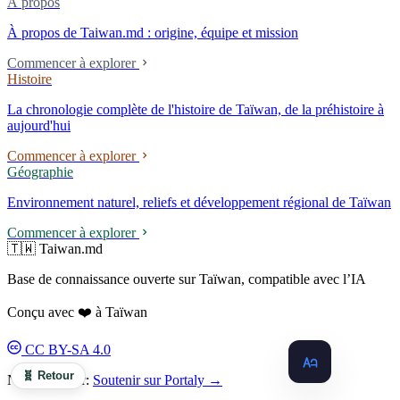
À propos
À propos de Taiwan.md : origine, équipe et mission
Commencer à explorer
Histoire
La chronologie complète de l'histoire de Taïwan, de la préhistoire à
aujourd'hui
Commencer à explorer
Géographie
Environnement naturel, reliefs et développement régional de Taïwan
Commencer à explorer
🇹🇼 Taiwan.md
Base de connaissance ouverte sur Taïwan, compatible avec l’IA
Conçu avec ❤️ à Taïwan
CC BY-SA 4.0
🧬 Retour
Nous soutenir:
Soutenir sur Portaly →