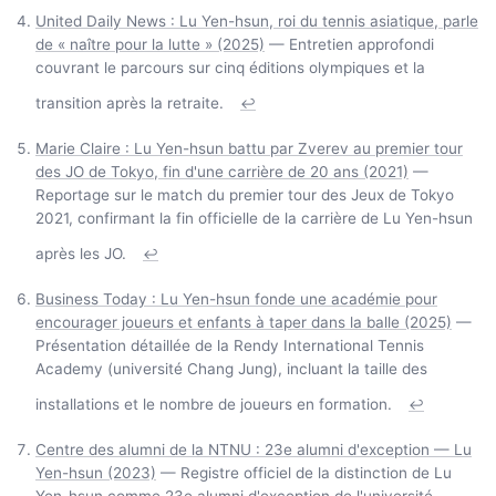
United Daily News : Lu Yen-hsun, roi du tennis asiatique, parle
de « naître pour la lutte » (2025)
— Entretien approfondi
couvrant le parcours sur cinq éditions olympiques et la
transition après la retraite.
↩
Marie Claire : Lu Yen-hsun battu par Zverev au premier tour
des JO de Tokyo, fin d'une carrière de 20 ans (2021)
—
Reportage sur le match du premier tour des Jeux de Tokyo
2021, confirmant la fin officielle de la carrière de Lu Yen-hsun
après les JO.
↩
Business Today : Lu Yen-hsun fonde une académie pour
encourager joueurs et enfants à taper dans la balle (2025)
—
Présentation détaillée de la Rendy International Tennis
Academy (université Chang Jung), incluant la taille des
installations et le nombre de joueurs en formation.
↩
Centre des alumni de la NTNU : 23e alumni d'exception — Lu
Yen-hsun (2023)
— Registre officiel de la distinction de Lu
Yen-hsun comme 23e alumni d'exception de l'université