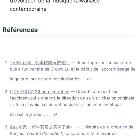
d'évolution de la musique taïwanaise
contemporaine
Références
TVBS 新聞〈公車輾腿練吉他〉
— Reportage sur l'accident de
bus à l'université de Crowd Lu et le début de l'apprentissage de
la guitare lors de son hospitalisation.
↩
LINE TODAY/Cheers Entretien
— Crowd Lu revient sur
l'accident qui a changé la direction de sa vie ; citation originale
: « Si je n'avais pas eu cet accident, si on ne m'avait pas
écrasé la jambe... »
↩
自由娛樂〈寫早安晨之美為了他〉
— L'histoire de la création de
Bonjour, beauté du matin !
, conçue pour faire lever un