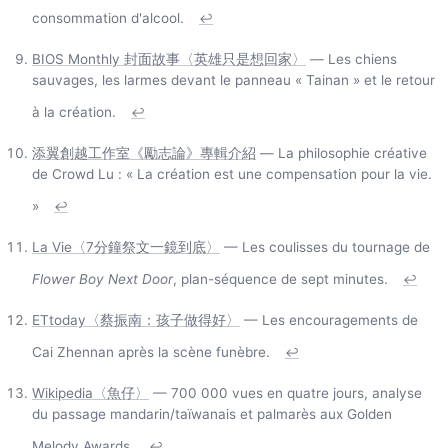
consommation d'alcool.
↩
BIOS Monthly 封面故事〈英雄只是想回家〉
— Les chiens
sauvages, les larmes devant le panneau « Tainan » et le retour
à la création.
↩
添翼創越工作室《勵志論》專輯介紹
— La philosophie créative
de Crowd Lu : « La création est une compensation pour la vie.
»
↩
La Vie〈7分鐘祭文一鏡到底〉
— Les coulisses du tournage de
Flower Boy Next Door
, plan-séquence de sept minutes.
↩
ETtoday〈蔡振南：孩子做得好〉
— Les encouragements de
Cai Zhennan après la scène funèbre.
↩
Wikipedia〈魚仔〉
— 700 000 vues en quatre jours, analyse
du passage mandarin/taïwanais et palmarès aux Golden
Melody Awards.
↩