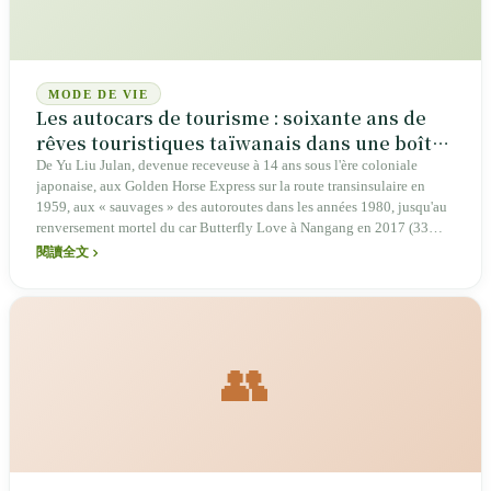
MODE DE VIE
Les autocars de tourisme : soixante ans de
rêves touristiques taïwanais dans une boîte
en fer — pourquoi les accidents n'en finissent
De Yu Liu Julan, devenue receveuse à 14 ans sous l'ère coloniale
japonaise, aux Golden Horse Express sur la route transinsulaire en
pas
1959, aux « sauvages » des autoroutes dans les années 1980, jusqu'au
renversement mortel du car Butterfly Love à Nangang en 2017 (33
morts), à l'incendie sur la nationale n°1 et la chute dans la vallée de
閱讀全文
Shanlinxi en 2025, les autocars de tourisme ont porté tous les rêves
touristiques de l'après-guerre à Taïwan : pèlerinages, voyages scolaires,
excursions d'entreprise. Mais le système du kao-hing (affiliation
nominale), la concurrence par les forfaits à bas prix et les journées de
travail interminables ont fait de cette boîte en fer l'un des moyens de
👥
transport les plus dangereux de l'île. Le nouveau système
d'identification des conducteurs, entré en vigueur le 1er janvier 2026,
pourra-t-il briser ce cycle ?