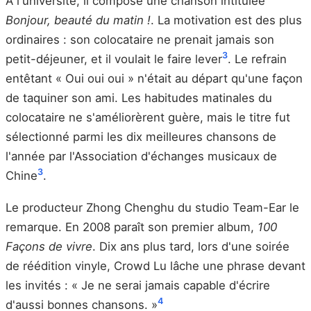
À l'université, il compose une chanson intitulée
Bonjour, beauté du matin !
. La motivation est des plus
ordinaires : son colocataire ne prenait jamais son
3
petit-déjeuner, et il voulait le faire lever
. Le refrain
entêtant « Oui oui oui » n'était au départ qu'une façon
de taquiner son ami. Les habitudes matinales du
colocataire ne s'améliorèrent guère, mais le titre fut
sélectionné parmi les dix meilleures chansons de
l'année par l'Association d'échanges musicaux de
3
Chine
.
Le producteur Zhong Chenghu du studio Team-Ear le
remarque. En 2008 paraît son premier album,
100
Façons de vivre
. Dix ans plus tard, lors d'une soirée
de réédition vinyle, Crowd Lu lâche une phrase devant
les invités : « Je ne serai jamais capable d'écrire
4
d'aussi bonnes chansons. »