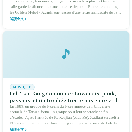
deuxième fois ; leur manager reçoit les prix à leur place, et toute la
salle garde le silence pour une batteuse disparue. En trente-cinq ans,
les Golden Melody Awards sont passés d'une lettre manuscrite de Tsai
Chin à une cérémonie nationale ; ils ont couronné Fantasy de Jay
閱讀全文
Chou, les 14 nominations d'A-Mei, et ont aussi attribué les plus hautes
distinctions à des chansons en taïwanais, en hakka et en langues
autochtones. C'est là que Taïwan récompense sa propre musique et
décide quelles voix méritent d'être retenues.
🎵
MUSIQUE
Loh Tsui Kang Commune : taïwanais, punk,
paysans, et un trophée trente ans en retard
En 1989, un groupe de lycéens du lycée annexe de l’Université
normale de Taïwan forme un groupe pour leur spectacle de fin
d’études. Après l’arrivée de Ke Renjian (Xiao Ke), étudiant en droit à
l’Université nationale de Taïwan, le groupe prend le nom de Loh Tsui
Kang Commune. Pendant trente ans, ils chantent en taïwanais les
閱讀全文