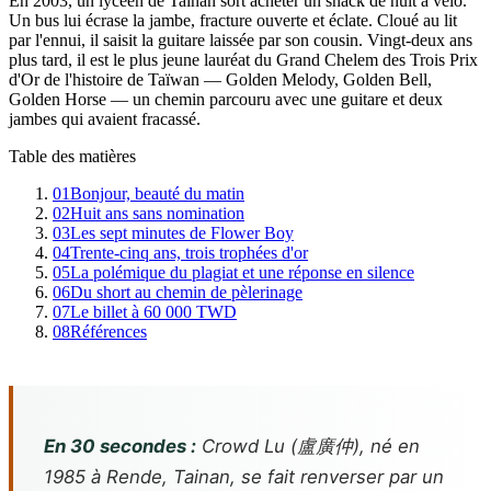
En 2003, un lycéen de Tainan sort acheter un snack de nuit à vélo.
Un bus lui écrase la jambe, fracture ouverte et éclate. Cloué au lit
par l'ennui, il saisit la guitare laissée par son cousin. Vingt-deux ans
plus tard, il est le plus jeune lauréat du Grand Chelem des Trois Prix
d'Or de l'histoire de Taïwan — Golden Melody, Golden Bell,
Golden Horse — un chemin parcouru avec une guitare et deux
jambes qui avaient fracassé.
Table des matières
01
Bonjour, beauté du matin
02
Huit ans sans nomination
03
Les sept minutes de Flower Boy
04
Trente-cinq ans, trois trophées d'or
05
La polémique du plagiat et une réponse en silence
06
Du short au chemin de pèlerinage
07
Le billet à 60 000 TWD
08
Références
En 30 secondes :
Crowd Lu (盧廣仲), né en
1985 à Rende, Tainan, se fait renverser par un