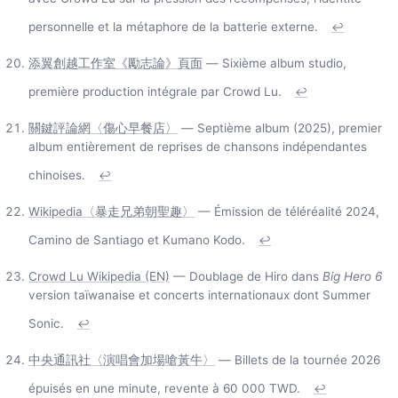
personnelle et la métaphore de la batterie externe.
↩
添翼創越工作室《勵志論》頁面
— Sixième album studio,
première production intégrale par Crowd Lu.
↩
關鍵評論網〈傷心早餐店〉
— Septième album (2025), premier
album entièrement de reprises de chansons indépendantes
chinoises.
↩
Wikipedia〈暴走兄弟朝聖趣〉
— Émission de téléréalité 2024,
Camino de Santiago et Kumano Kodo.
↩
Crowd Lu Wikipedia (EN)
— Doublage de Hiro dans
Big Hero 6
version taïwanaise et concerts internationaux dont Summer
Sonic.
↩
中央通訊社〈演唱會加場嗆黃牛〉
— Billets de la tournée 2026
épuisés en une minute, revente à 60 000 TWD.
↩