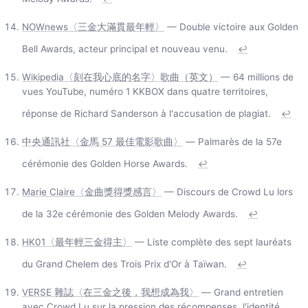
NOWnews〈三金大滿貫最年輕〉
— Double victoire aux Golden
Bell Awards, acteur principal et nouveau venu.
↩
Wikipedia〈刻在我心底的名字〉歌曲（英文）
— 64 millions de
vues YouTube, numéro 1 KKBOX dans quatre territoires,
réponse de Richard Sanderson à l'accusation de plagiat.
↩
中央通訊社〈金馬 57 最佳電影歌曲〉
— Palmarès de la 57e
cérémonie des Golden Horse Awards.
↩
Marie Claire〈金曲獎得獎感言〉
— Discours de Crowd Lu lors
de la 32e cérémonie des Golden Melody Awards.
↩
HK01〈最年輕三金得主〉
— Liste complète des sept lauréats
du Grand Chelem des Trois Prix d'Or à Taïwan.
↩
VERSE 雜誌〈在三金之後，我想成為我〉
— Grand entretien
avec Crowd Lu sur la pression des récompenses, l'identité