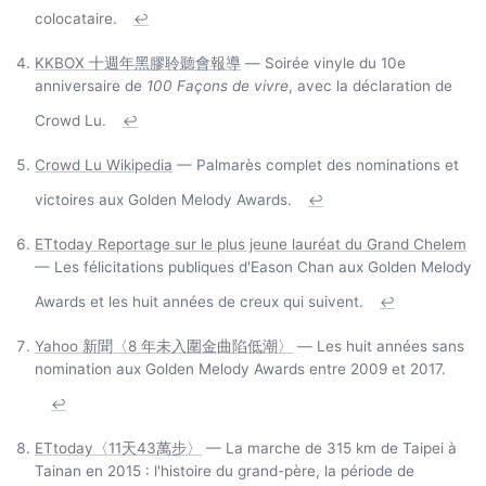
colocataire.
↩
KKBOX 十週年黑膠聆聽會報導
— Soirée vinyle du 10e
anniversaire de
100 Façons de vivre
, avec la déclaration de
Crowd Lu.
↩
Crowd Lu Wikipedia
— Palmarès complet des nominations et
victoires aux Golden Melody Awards.
↩
ETtoday Reportage sur le plus jeune lauréat du Grand Chelem
— Les félicitations publiques d'Eason Chan aux Golden Melody
Awards et les huit années de creux qui suivent.
↩
Yahoo 新聞〈8 年未入圍金曲陷低潮〉
— Les huit années sans
nomination aux Golden Melody Awards entre 2009 et 2017.
↩
ETtoday〈11天43萬步〉
— La marche de 315 km de Taipei à
Tainan en 2015 : l'histoire du grand-père, la période de