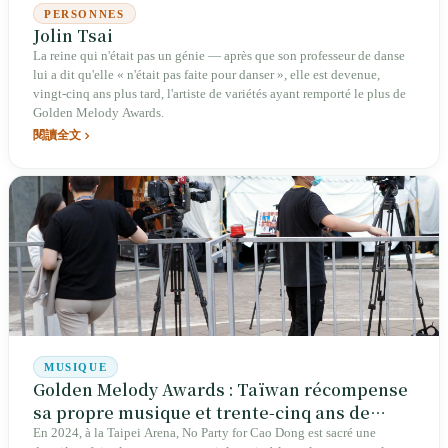
PERSONNES
Jolin Tsai
La reine qui n'était pas un génie — après que son professeur de danse
lui a dit qu'elle « n'était pas faite pour danser », elle est devenue,
vingt-cinq ans plus tard, l'artiste de variétés ayant remporté le plus de
Golden Melody Awards.
閱讀全文
MUSIQUE
Golden Melody Awards : Taïwan récompense
sa propre musique et trente-cinq ans de
moments inoubliables
En 2024, à la Taipei Arena, No Party for Cao Dong est sacré une