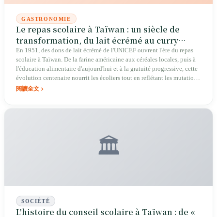
GASTRONOMIE
Le repas scolaire à Taïwan : un siècle de
transformation, du lait écrémé au curry
fluorescent
En 1951, des dons de lait écrémé de l'UNICEF ouvrent l'ère du repas
scolaire à Taïwan. De la farine américaine aux céréales locales, puis à
l'éducation alimentaire d'aujourd'hui et à la gratuité progressive, cette
évolution centenaire nourrit les écoliers tout en reflétant les mutations
économiques, éducatives et culturelles du pays.
閱讀全文
🏛️
SOCIÉTÉ
L'histoire du conseil scolaire à Taïwan : de «