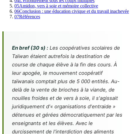
04
L'effondrement sous les coups multiples
05
Amidon, vers à soie et mémoire collective
06
Conclusion : une éducation civique et du travail inachevée
07
Références
En bref (30 s) :
Les coopératives scolaires de
Taïwan étaient autrefois la destination de
course de chaque élève à la fin des cours. À
leur apogée, le mouvement coopératif
taïwanais comptait plus de 5 000 entités. Au-
delà de la vente de brioches à la viande, de
nouilles froides et de vers à soie, il s'agissait
juridiquement d'« organisations d'entraide »
détenues et gérées démocratiquement par les
enseignants et les élèves. Avec le
durcissement de l'interdiction des aliments