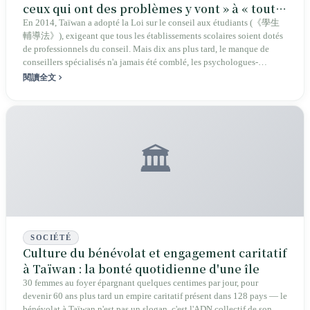
ceux qui ont des problèmes y vont » à « tout
le monde en a besoin, mais il n'y en a pas
En 2014, Taïwan a adopté la Loi sur le conseil aux étudiants (《學生
輔導法》), exigeant que tous les établissements scolaires soient dotés
assez »
de professionnels du conseil. Mais dix ans plus tard, le manque de
conseillers spécialisés n'a jamais été comblé, les psychologues-
conseillers en régime itinérant ne peuvent assurer un suivi continu, et
閱讀全文
les élèves craignent d'être stigmatisés en entrant au bureau de conseil.
Un enseignant-conseiller ayant reçu le prix du « Super Enseignant »
est devenu lui-même demandeur de soutien psychologique à cause de
« cet élève qu'il n'a pas réussi à sauver ». Le système de conseil
scolaire taïwanais se trouve aujourd'hui à un carrefour que les États-
🏛️
Unis ont mis soixante ans à atteindre.
SOCIÉTÉ
Culture du bénévolat et engagement caritatif
à Taïwan : la bonté quotidienne d'une île
30 femmes au foyer épargnant quelques centimes par jour, pour
devenir 60 ans plus tard un empire caritatif présent dans 128 pays — le
bénévolat à Taïwan n'est pas un slogan, c'est l'ADN collectif de son