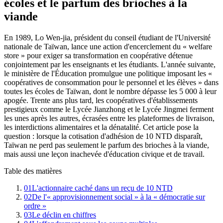
écoles et le parfum des brioches à la
viande
En 1989, Lo Wen-jia, président du conseil étudiant de l'Université
nationale de Taïwan, lance une action d'encerclement du « welfare
store » pour exiger sa transformation en coopérative détenue
conjointement par les enseignants et les étudiants. L'année suivante,
le ministère de l'Éducation promulgue une politique imposant les «
coopératives de consommation pour le personnel et les élèves » dans
toutes les écoles de Taïwan, dont le nombre dépasse les 5 000 à leur
apogée. Trente ans plus tard, les coopératives d'établissements
prestigieux comme le Lycée Jianzhong et le Lycée Jingmei ferment
les unes après les autres, écrasées entre les plateformes de livraison,
les interdictions alimentaires et la dénatalité. Cet article pose la
question : lorsque la cotisation d'adhésion de 10 NTD disparaît,
Taïwan ne perd pas seulement le parfum des brioches à la viande,
mais aussi une leçon inachevée d'éducation civique et de travail.
Table des matières
01
L'actionnaire caché dans un reçu de 10 NTD
02
De l'« approvisionnement social » à la « démocratie sur
ordre »
03
Le déclin en chiffres