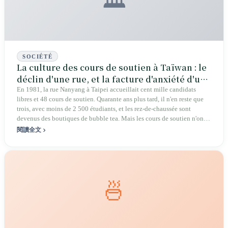
🏛️
SOCIÉTÉ
La culture des cours de soutien à Taïwan : le
déclin d'une rue, et la facture d'anxiété d'une
société entière
En 1981, la rue Nanyang à Taipei accueillait cent mille candidats
libres et 48 cours de soutien. Quarante ans plus tard, il n'en reste que
trois, avec moins de 2 500 étudiants, et les rez-de-chaussée sont
devenus des boutiques de bubble tea. Mais les cours de soutien n'ont
pas disparu : ils se sont installés dans les ruelles de chaque quartier,
閱讀全文
passant de 18 000 établissements à un nombre supérieur à celui des
supérettes. La réforme de l'éducation promettait d'alléger la pression,
mais le nombre de cours de soutien a triplé.
🍜