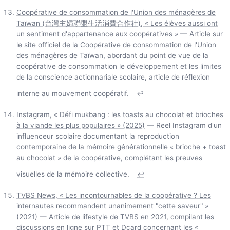
Coopérative de consommation de l'Union des ménagères de
Taïwan (台灣主婦聯盟生活消費合作社), « Les élèves aussi ont
un sentiment d'appartenance aux coopératives »
— Article sur
le site officiel de la Coopérative de consommation de l'Union
des ménagères de Taïwan, abordant du point de vue de la
coopérative de consommation le développement et les limites
de la conscience actionnariale scolaire, article de réflexion
interne au mouvement coopératif.
↩
Instagram, « Défi mukbang : les toasts au chocolat et brioches
à la viande les plus populaires » (2025)
— Reel Instagram d'un
influenceur scolaire documentant la reproduction
contemporaine de la mémoire générationnelle « brioche + toast
au chocolat » de la coopérative, complétant les preuves
visuelles de la mémoire collective.
↩
TVBS News, « Les incontournables de la coopérative ? Les
internautes recommandent unanimement "cette saveur" »
(2021)
— Article de lifestyle de TVBS en 2021, compilant les
discussions en ligne sur PTT et Dcard concernant les «