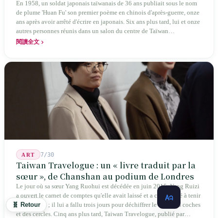
poésie chinoise la plus ancienne de Taïwan
En 1958, un soldat japonais taïwanais de 36 ans publiait sous le nom
de plume 'Huan Fu' son premier poème en chinois d'après-guerre, onze
ans après avoir arrêté d'écrire en japonais. Six ans plus tard, lui et onze
autres personnes réunis dans un salon du centre de Taïwan
transformaient cette expérience de mutisme générationnel en une
閱讀全文
société poétique nommée 'Li' (le champignon comestible) — 60 ans de
publication ininterrompue, écrivant la poétique locale des marges
jusqu'aux manuels scolaires du collège.
7/30
ART
Taiwan Travelogue : un « livre traduit par la
sœur », de Chanshan au podium de Londres
Le jour où sa sœur Yang Ruohui est décédée en juin 2015, Yang Ruizi
a ouvert le carnet de comptes qu'elle avait laissé et a commencé à tenir
🧬 Retour
les comptes ; il lui a fallu trois jours pour déchiffrer le code des coches
et des cercles. Cinq ans plus tard, Taiwan Travelogue, publié par