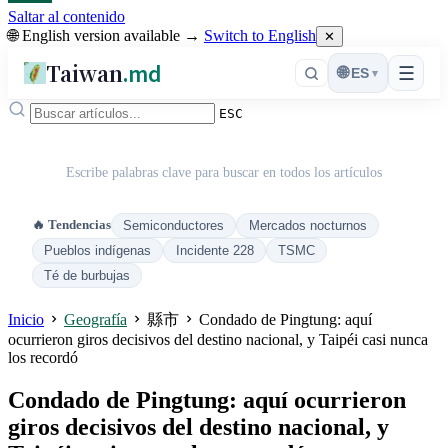
Saltar al contenido
🌐 English version available →
Switch to English
✕
Taiwan
.md
☰
🌐
ES
▾
ESC
Escribe palabras clave para buscar en todos los artículos
🔥 Tendencias
Semiconductores
Mercados nocturnos
Pueblos indígenas
Incidente 228
TSMC
Té de burbujas
Inicio
Geografía
縣市
Condado de Pingtung: aquí
ocurrieron giros decisivos del destino nacional, y Taipéi casi nunca
los recordó
Condado de Pingtung: aquí ocurrieron
giros decisivos del destino nacional, y