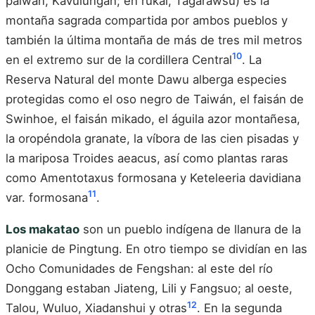
paiwan, Kavulungan; en rukai, Tagarawsu) es la
montaña sagrada compartida por ambos pueblos y
también la última montaña de más de tres mil metros
10
en el extremo sur de la cordillera Central
. La
Reserva Natural del monte Dawu alberga especies
protegidas como el oso negro de Taiwán, el faisán de
Swinhoe, el faisán mikado, el águila azor montañesa,
la oropéndola granate, la víbora de las cien pisadas y
la mariposa Troides aeacus, así como plantas raras
como Amentotaxus formosana y Keteleeria davidiana
11
var. formosana
.
Los makatao
son un pueblo indígena de llanura de la
planicie de Pingtung. En otro tiempo se dividían en las
Ocho Comunidades de Fengshan: al este del río
Donggang estaban Jiateng, Lili y Fangsuo; al oeste,
12
Talou, Wuluo, Xiadanshui y otras
. En la segunda