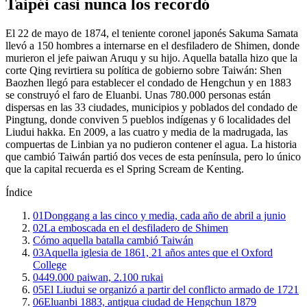
Taipéi casi nunca los recordó
El 22 de mayo de 1874, el teniente coronel japonés Sakuma Samata
llevó a 150 hombres a internarse en el desfiladero de Shimen, donde
murieron el jefe paiwan Aruqu y su hijo. Aquella batalla hizo que la
corte Qing revirtiera su política de gobierno sobre Taiwán: Shen
Baozhen llegó para establecer el condado de Hengchun y en 1883
se construyó el faro de Eluanbi. Unas 780.000 personas están
dispersas en las 33 ciudades, municipios y poblados del condado de
Pingtung, donde conviven 5 pueblos indígenas y 6 localidades del
Liudui hakka. En 2009, a las cuatro y media de la madrugada, las
compuertas de Linbian ya no pudieron contener el agua. La historia
que cambió Taiwán partió dos veces de esta península, pero lo único
que la capital recuerda es el Spring Scream de Kenting.
Índice
01
Donggang a las cinco y media, cada año de abril a junio
02
La emboscada en el desfiladero de Shimen
Cómo aquella batalla cambió Taiwán
03
Aquella iglesia de 1861, 21 años antes que el Oxford
College
04
49.000 paiwan, 2.100 rukai
05
El Liudui se organizó a partir del conflicto armado de 1721
06
Eluanbi 1883, antigua ciudad de Hengchun 1879