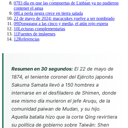
07
El día en que las compuertas de Linbian ya no pudieron
contener el agua
08
La perla negra crece en tierra salada
22 de mayo de 2024: macacukes vuelve a ser nombrado
09
Donggang a las cinco y media, el atún rojo espera
10
Lecturas complementarias
11
Fuentes de imágenes
12
Referencias
Resumen en 30 segundos:
El 22 de mayo de
1874, el teniente coronel del Ejército japonés
Sakuma Samata llevó a 150 hombres a
internarse en el desfiladero de Shimen, donde
ese mismo día murieron el jefe Aruqu, de la
comunidad paiwan de Mudan, y su hijo.
Aquella batalla hizo que la corte Qing revirtiera
su política de gobierno sobre Taiwán: Shen