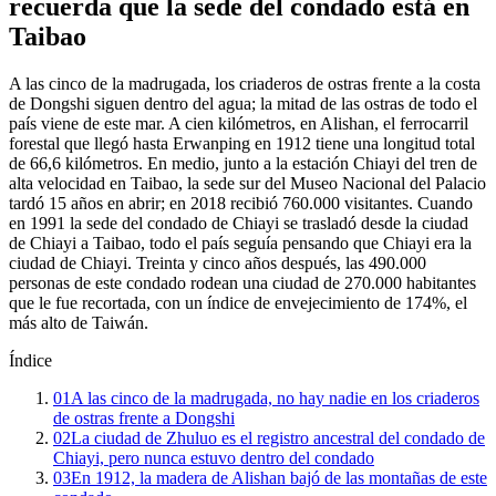
recuerda que la sede del condado está en
Taibao
A las cinco de la madrugada, los criaderos de ostras frente a la costa
de Dongshi siguen dentro del agua; la mitad de las ostras de todo el
país viene de este mar. A cien kilómetros, en Alishan, el ferrocarril
forestal que llegó hasta Erwanping en 1912 tiene una longitud total
de 66,6 kilómetros. En medio, junto a la estación Chiayi del tren de
alta velocidad en Taibao, la sede sur del Museo Nacional del Palacio
tardó 15 años en abrir; en 2018 recibió 760.000 visitantes. Cuando
en 1991 la sede del condado de Chiayi se trasladó desde la ciudad
de Chiayi a Taibao, todo el país seguía pensando que Chiayi era la
ciudad de Chiayi. Treinta y cinco años después, las 490.000
personas de este condado rodean una ciudad de 270.000 habitantes
que le fue recortada, con un índice de envejecimiento de 174%, el
más alto de Taiwán.
Índice
01
A las cinco de la madrugada, no hay nadie en los criaderos
de ostras frente a Dongshi
02
La ciudad de Zhuluo es el registro ancestral del condado de
Chiayi, pero nunca estuvo dentro del condado
03
En 1912, la madera de Alishan bajó de las montañas de este