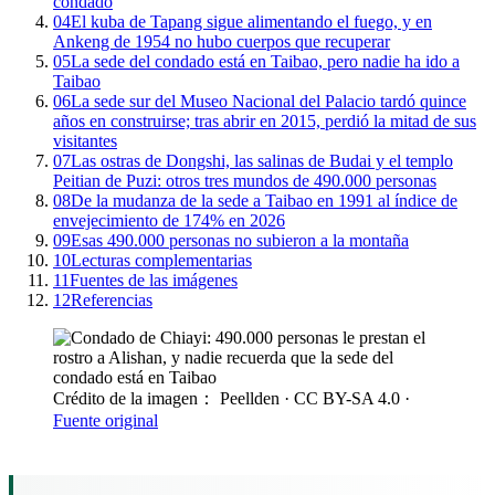
condado
04
El kuba de Tapang sigue alimentando el fuego, y en
Ankeng de 1954 no hubo cuerpos que recuperar
05
La sede del condado está en Taibao, pero nadie ha ido a
Taibao
06
La sede sur del Museo Nacional del Palacio tardó quince
años en construirse; tras abrir en 2015, perdió la mitad de sus
visitantes
07
Las ostras de Dongshi, las salinas de Budai y el templo
Peitian de Puzi: otros tres mundos de 490.000 personas
08
De la mudanza de la sede a Taibao en 1991 al índice de
envejecimiento de 174% en 2026
09
Esas 490.000 personas no subieron a la montaña
10
Lecturas complementarias
11
Fuentes de las imágenes
12
Referencias
Crédito de la imagen： Peellden
· CC BY-SA 4.0
·
Fuente original