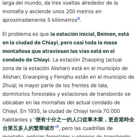
larga del mundo, da tres vueltas alrededor de la
montaña y asciende unos 200 metros en
8
aproximadamente 5 kilómetros
.
El problema es que
la estación inicial, Beimen, está
en la ciudad de Chiayi, pero casi toda la masa
montañosa que atraviesan las vías está en el
condado de Chiayi
. La estación Zhaoping (actual
zona de la estación Alishan) está en el municipio de
Alishan; Erwanping y Fenqihu están en el municipio de
Zhuqi; la mayor parte de los frentes de tala,
dormitorios forestales y estaciones de transbordo se
ubicaban en las montañas del actual condado de
Chiayi. En 1935, la ciudad de Chiayi tenía 70.000
habitantes y “
便有十分之一的人口從事木業，更是當時全
9
台第五多人的繁華城市
”
, pero las cuadrillas de
montaña, policías forestales y obreros de transbordo