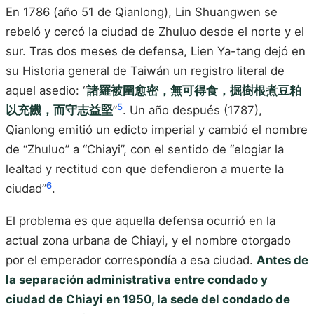
En 1786 (año 51 de Qianlong), Lin Shuangwen se
rebeló y cercó la ciudad de Zhuluo desde el norte y el
sur. Tras dos meses de defensa, Lien Ya-tang dejó en
su Historia general de Taiwán un registro literal de
aquel asedio: “
諸羅被圍愈密，無可得食，掘樹根煮豆粕
5
以充饑，而守志益堅
”
. Un año después (1787),
Qianlong emitió un edicto imperial y cambió el nombre
de “Zhuluo” a “Chiayi”, con el sentido de “elogiar la
lealtad y rectitud con que defendieron a muerte la
6
ciudad”
.
El problema es que aquella defensa ocurrió en la
actual zona urbana de Chiayi, y el nombre otorgado
por el emperador correspondía a esa ciudad.
Antes de
la separación administrativa entre condado y
ciudad de Chiayi en 1950, la sede del condado de