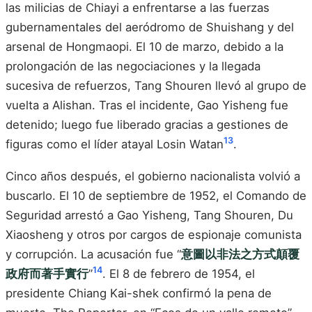
las milicias de Chiayi a enfrentarse a las fuerzas
gubernamentales del aeródromo de Shuishang y del
arsenal de Hongmaopi. El 10 de marzo, debido a la
prolongación de las negociaciones y la llegada
sucesiva de refuerzos, Tang Shouren llevó al grupo de
vuelta a Alishan. Tras el incidente, Gao Yisheng fue
detenido; luego fue liberado gracias a gestiones de
13
figuras como el líder atayal Losin Watan
.
Cinco años después, el gobierno nacionalista volvió a
buscarlo. El 10 de septiembre de 1952, el Comando de
Seguridad arrestó a Gao Yisheng, Tang Shouren, Du
Xiaosheng y otros por cargos de espionaje comunista
y corrupción. La acusación fue “
意圖以非法之方式顛覆
14
政府而著手實行
”
. El 8 de febrero de 1954, el
presidente Chiang Kai-shek confirmó la pena de