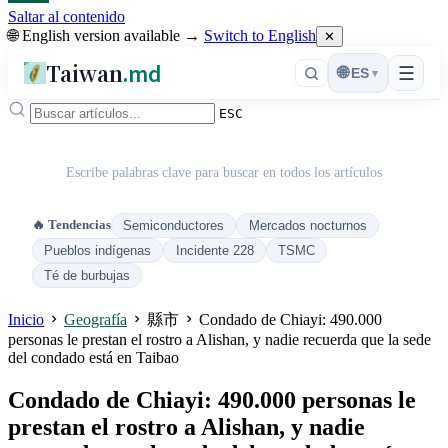
Saltar al contenido
🌐 English version available →
Switch to English
✕
Taiwan
.md
☰
🌐
ES
▾
ESC
Escribe palabras clave para buscar en todos los artículos
🔥 Tendencias
Semiconductores
Mercados nocturnos
Pueblos indígenas
Incidente 228
TSMC
Té de burbujas
Inicio
Geografía
縣市
Condado de Chiayi: 490.000
personas le prestan el rostro a Alishan, y nadie recuerda que la sede
del condado está en Taibao
Condado de Chiayi: 490.000 personas le
prestan el rostro a Alishan, y nadie