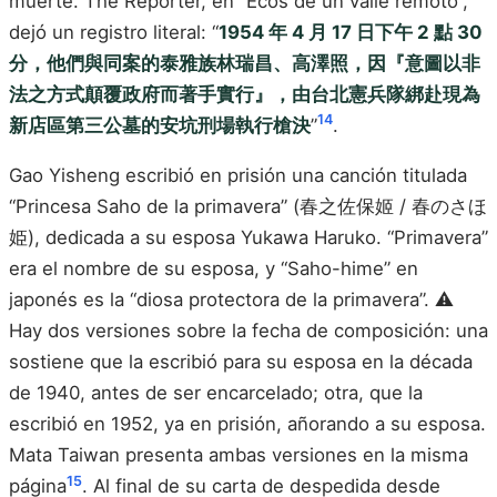
muerte. The Reporter, en “Ecos de un valle remoto”,
dejó un registro literal: “
1954 年 4 月 17 日下午 2 點 30
分，他們與同案的泰雅族林瑞昌、高澤照，因『意圖以非
法之方式顛覆政府而著手實行』，由台北憲兵隊綁赴現為
14
新店區第三公墓的安坑刑場執行槍決
”
.
Gao Yisheng escribió en prisión una canción titulada
“Princesa Saho de la primavera” (春之佐保姬 / 春のさほ
姫), dedicada a su esposa Yukawa Haruko. “Primavera”
era el nombre de su esposa, y “Saho-hime” en
japonés es la “diosa protectora de la primavera”. ⚠️
Hay dos versiones sobre la fecha de composición: una
sostiene que la escribió para su esposa en la década
de 1940, antes de ser encarcelado; otra, que la
escribió en 1952, ya en prisión, añorando a su esposa.
Mata Taiwan presenta ambas versiones en la misma
15
página
. Al final de su carta de despedida desde