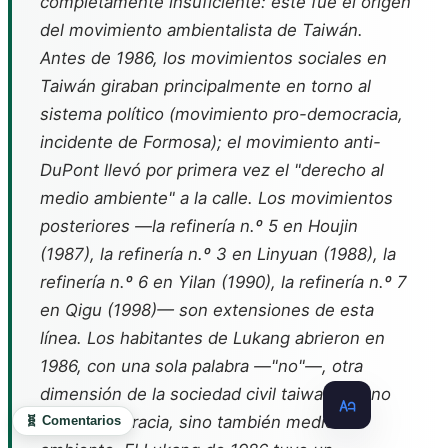
completamente insuficiente: este fue el origen
del movimiento ambientalista de Taiwán.
Antes de 1986, los movimientos sociales en
Taiwán giraban principalmente en torno al
sistema político (movimiento pro-democracia,
incidente de Formosa); el movimiento anti-
DuPont llevó por primera vez el "derecho al
medio ambiente" a la calle. Los movimientos
posteriores —la refinería n.º 5 en Houjin
(1987), la refinería n.º 3 en Linyuan (1988), la
refinería n.º 6 en Yilan (1990), la refinería n.º 7
en Qigu (1998)— son extensiones de esta
línea. Los habitantes de Lukang abrieron en
1986, con una sola palabra —"no"—, otra
dimensión de la sociedad civil taiwanesa: no
solo democracia, sino también medio
🧬 Comentarios