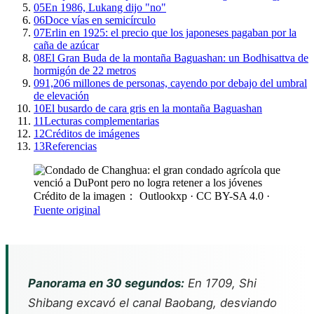
05
En 1986, Lukang dijo "no"
06
Doce vías en semicírculo
07
Erlin en 1925: el precio que los japoneses pagaban por la
caña de azúcar
08
El Gran Buda de la montaña Baguashan: un Bodhisattva de
hormigón de 22 metros
09
1,206 millones de personas, cayendo por debajo del umbral
de elevación
10
El busardo de cara gris en la montaña Baguashan
11
Lecturas complementarias
12
Créditos de imágenes
13
Referencias
Crédito de la imagen： Outlookxp
· CC BY-SA 4.0
·
Fuente original
Panorama en 30 segundos:
En 1709, Shi
Shibang excavó el canal Baobang, desviando