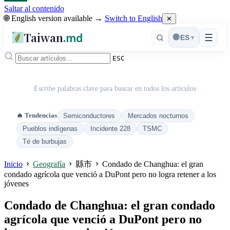
Saltar al contenido
🌐 English version available →
Switch to English
✕
Taiwan
.md
☰
🌐
ES
▾
ESC
Escribe palabras clave para buscar en todos los artículos
🔥 Tendencias
Semiconductores
Mercados nocturnos
Pueblos indígenas
Incidente 228
TSMC
Té de burbujas
Inicio
Geografía
縣市
Condado de Changhua: el gran
condado agrícola que venció a DuPont pero no logra retener a los
jóvenes
Condado de Changhua: el gran condado
agrícola que venció a DuPont pero no