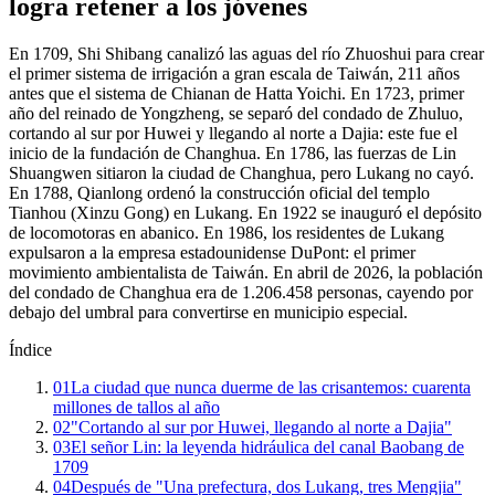
logra retener a los jóvenes
En 1709, Shi Shibang canalizó las aguas del río Zhuoshui para crear
el primer sistema de irrigación a gran escala de Taiwán, 211 años
antes que el sistema de Chianan de Hatta Yoichi. En 1723, primer
año del reinado de Yongzheng, se separó del condado de Zhuluo,
cortando al sur por Huwei y llegando al norte a Dajia: este fue el
inicio de la fundación de Changhua. En 1786, las fuerzas de Lin
Shuangwen sitiaron la ciudad de Changhua, pero Lukang no cayó.
En 1788, Qianlong ordenó la construcción oficial del templo
Tianhou (Xinzu Gong) en Lukang. En 1922 se inauguró el depósito
de locomotoras en abanico. En 1986, los residentes de Lukang
expulsaron a la empresa estadounidense DuPont: el primer
movimiento ambientalista de Taiwán. En abril de 2026, la población
del condado de Changhua era de 1.206.458 personas, cayendo por
debajo del umbral para convertirse en municipio especial.
Índice
01
La ciudad que nunca duerme de las crisantemos: cuarenta
millones de tallos al año
02
"Cortando al sur por Huwei, llegando al norte a Dajia"
03
El señor Lin: la leyenda hidráulica del canal Baobang de
1709
04
Después de "Una prefectura, dos Lukang, tres Mengjia"